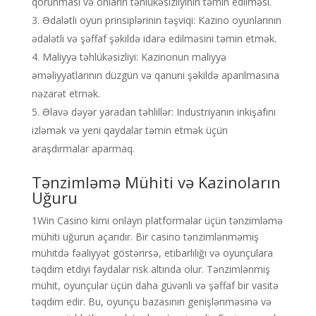
qorunması və onların təhlükəsizliyinin təmin edilməsi.
Ədalətli oyun prinsiplərinin təşviqi: Kazino oyunlarının
ədalətli və şəffaf şəkildə idarə edilməsini təmin etmək.
Maliyyə təhlükəsizliyi: Kazinonun maliyyə
əməliyyatlarının düzgün və qanuni şəkildə aparılmasına
nəzarət etmək.
Əlavə dəyər yaradan təhlillər: Industriyanın inkişafını
izləmək və yeni qaydalar təmin etmək üçün
araşdırmalar aparmaq.
Tənzimləmə Mühiti və Kazinoların
Uğuru
1Win Casino kimi onlayn platformalar üçün tənzimləmə
mühiti uğurun açarıdır. Bir casino tənzimlənməmiş
mühitdə fəaliyyət göstərirsə, etibarlılığı və oyunçulara
təqdim etdiyi faydalar risk altında olur. Tənzimlənmiş
mühit, oyunçular üçün daha güvənli və şəffaf bir vasitə
təqdim edir. Bu, oyunçu bazasının genişlənməsinə və