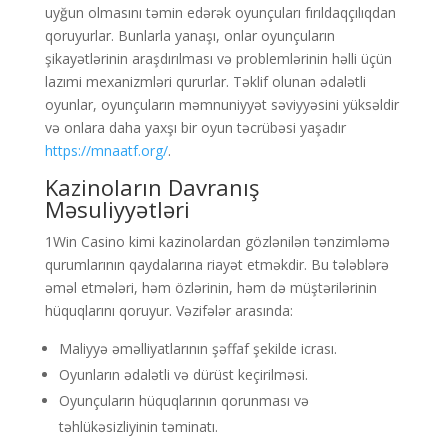
uyğun olmasını təmin edərək oyunçuları fırıldaqçılıqdan
qoruyurlar. Bunlarla yanaşı, onlar oyunçuların
şikayətlərinin araşdırılması və problemlərinin həlli üçün
lazımi mexanizmləri qururlar. Təklif olunan ədalətli
oyunlar, oyunçuların məmnuniyyət səviyyəsini yüksəldir
və onlara daha yaxşı bir oyun təcrübəsi yaşadır
https://mnaatf.org/
.
Kazinoların Davranış
Məsuliyyətləri
1Win Casino kimi kazinolardan gözlənilən tənzimləmə
qurumlarının qaydalarına riayət etməkdir. Bu tələblərə
əməl etmələri, həm özlərinin, həm də müştərilərinin
hüquqlarını qoruyur. Vəzifələr arasında:
Maliyyə əməlliyatlarının şəffaf şekilde icrası.
Oyunların ədalətli və dürüst keçirilməsi.
Oyunçuların hüquqlarının qorunması və
təhlükəsizliyinin təminatı.