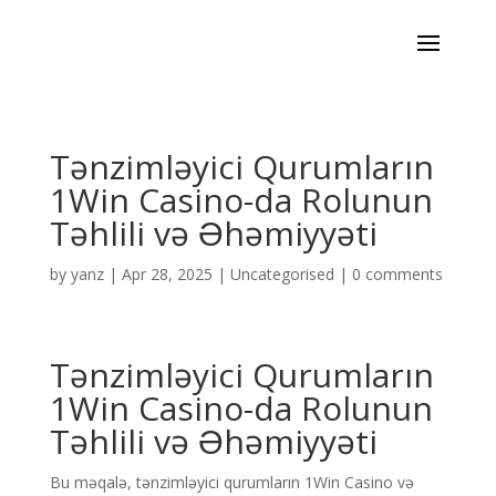
Tənzimləyici Qurumların
1Win Casino-da Rolunun
Təhlili və Əhəmiyyəti
by
yanz
|
Apr 28, 2025
|
Uncategorised
|
0 comments
Tənzimləyici Qurumların
1Win Casino-da Rolunun
Təhlili və Əhəmiyyəti
Bu məqalə, tənzimləyici qurumların 1Win Casino və