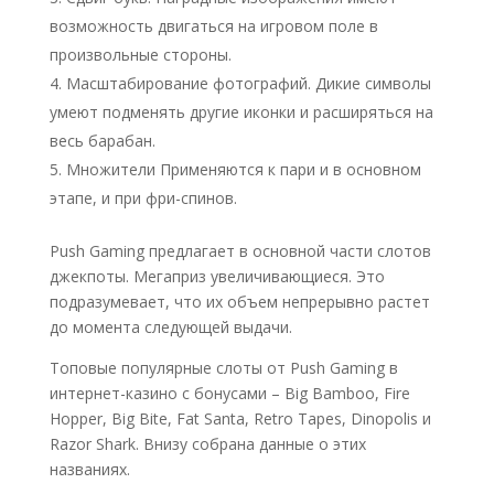
возможность двигаться на игровом поле в
произвольные стороны.
Масштабирование фотографий. Дикие символы
умеют подменять другие иконки и расширяться на
весь барабан.
Множители Применяются к пари и в основном
этапе, и при фри-спинов.
Push Gaming предлагает в основной части слотов
джекпоты. Мегаприз увеличивающиеся. Это
подразумевает, что их объем непрерывно растет
до момента следующей выдачи.
Топовые популярные слоты от Push Gaming в
интернет-казино с бонусами – Big Bamboo, Fire
Hopper, Big Bite, Fat Santa, Retro Tapes, Dinopolis и
Razor Shark. Внизу собрана данные о этих
названиях.