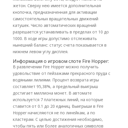
жетон. Сверху нею имеется дополнительная
кнопочка, предназначенная для активации
самостоятельных вращательных движений
катушек. Число автоматических вращений
разрешается устанавливать в пределах от 10 до
1000. В ходе игры допустимо отслеживать
нынешний баланс: статус счета показывается в
нижнем левом углу дисплея.
Информация о игровом слоте Fire Hopper:
В развлечении Fire Hopper можно получить
удовольствие от пейзажами прекрасного пруда с
водяными лилиями. Процент возврата игры
составляет 95,38%, а предельный выигрыш
достигает миллиона монет. В автомате
используется 7 платежных линий, на которые
ставится от 0.1 до 20 единиц. Выигрыши в Fire
Hopper начисляются не по линейкам, а по
кластерам. С целью достижения необходимо,
чтобы пять или более аналогичных символов