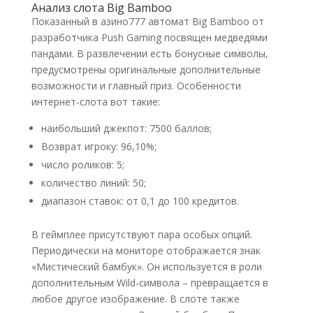
Анализ слота Big Bamboo
Показанный в азино777 автомат Big Bamboo от
разработчика Push Gaming посвящен медведями
пандами. В развлечении есть бонусные символы,
предусмотрены оригинальные дополнительные
возможности и главный приз. Особенности
интернет-слота вот такие:
наибольший джекпот: 7500 баллов;
Возврат игроку: 96,10%;
число роликов: 5;
количество линий: 50;
диапазон ставок: от 0,1 до 100 кредитов.
В геймплее присутствуют пара особых опций.
Периодически на мониторе отображается знак
«Мистический бамбук». Он используется в роли
дополнительным Wild-символа – превращается в
любое другое изображение. В слоте также