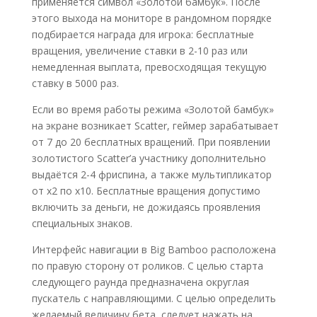
применяется символ «Золотой бамбук». После
этого выхода на мониторе в рандомном порядке
подбирается награда для игрока: бесплатные
вращения, увеличение ставки в 2-10 раз или
немедленная выплата, превосходящая текущую
ставку в 5000 раз.
Если во время работы режима «Золотой бамбук»
на экране возникает Scatter, геймер зарабатывает
от 7 до 20 бесплатных вращений. При появлении
золотистого Scatter’а участнику дополнительно
выдаётся 2-4 фриспина, а также мультипликатор
от x2 по x10. Бесплатные вращения допустимо
включить за деньги, не дожидаясь проявления
специальных знаков.
Интерфейс навигации в Big Bamboo расположена
по правую сторону от роликов. С целью старта
следующего раунда предназначена округлая
пускатель с направляющими. С целью определить
желаемый величину бета, следует нажать на