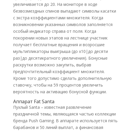
увеличивается до 20. На мониторе в ходе
безвозмездных спинов выпадают символы касатки
с экстра коэффициентами множителя. Когда
возникновении указанных символов заполняется
особый индикатор справа от поля. Когда
покорении новых этапов на лестнице участник
получает бесплатные вращения и возросшие
мультипликаторы выигрыша (до x10|до десяти
раз|до десятикратного увеличения). Бонусные
раскрутки возможно закупить, выбрав
предпочтительный коэффициент множителя.
Кроме того допустимо сделать дополнительную
ставочку, чтобы на 59 процентов увеличить
вероятность на активацию бонусной функции.
Аппарат Fat Santa
Пухлый Santa – известная развлечение
праздничной темы, являющаяся частью коллекции
бренда Push Gaming. В аппарате используется пять
барабанов и 50 линий выплат, а финансовая