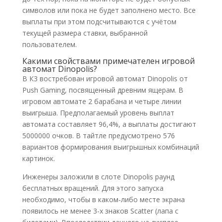
символов или пока не будет заполнено место. Все
выплаты при этом подсчитываются с учётом
текущей размера ставки, выбранной
пользователем.
Какими свойствами примечателен игровой
автомат Dinopolis?
В К3 востребован игровой автомат Dinopolis от
Push Gaming, посвященный древним ящерам. В
игровом автомате 2 барабана и четыре линии
выигрыша. Предполагаемый уровень выплат
автомата составляет 96,4%, а выплаты достигают
5000000 очков. В тайтле предусмотрено 576
вариантов формирования выигрышных комбинаций
картинок.
Инженеры заложили в слоте Dinopolis раунд
бесплатных вращений. Для этого запуска
необходимо, чтобы в каком-либо месте экрана
появилось не менее 3-х знаков Scatter (лапа с