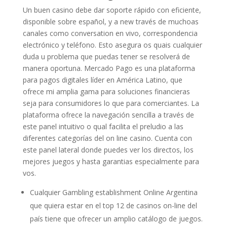
Un buen casino debe dar soporte rápido con eficiente,
disponible sobre español, y a new través de muchoas
canales como conversation en vivo, correspondencia
electrónico y teléfono. Esto asegura os quais cualquier
duda u problema que puedas tener se resolverá de
manera oportuna. Mercado Pago es una plataforma
para pagos digitales líder en América Latino, que
ofrece mi amplia gama para soluciones financieras
seja para consumidores lo que para comerciantes. La
plataforma ofrece la navegación sencilla a través de
este panel intuitivo o qual facilita el preludio a las
diferentes categorías del on line casino. Cuenta con
este panel lateral donde puedes ver los directos, los
mejores juegos y hasta garantias especialmente para
vos.
Cualquier Gambling establishment Online Argentina
que quiera estar en el top 12 de casinos on-line del
país tiene que ofrecer un amplio catálogo de juegos.