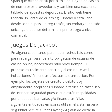
Spain que ofrece en su portal mls de juegos de casino
de numerosos proveedores y también una excelente
tablado de apuestas deportivas. El sitio web tiene
licencia universal de eGaming Curaçao y está llano
desde todo el país. La regulación, sin embargo, ha sido
única, ya o qual se determina inprimoluogo a nivel
comarcal.
Juegos De Jackpot
En alguna caso, tanto para hacer retiros tais como
para recargar balance a tu obligación de usuario de
casino online, necesitarás muy poco tiempo. El
proceso es realmente sencillo y el casino te weil
indicaciones” “mientras efectúas la transacción. Por
ejemplo, las tarjetas de crédito y débito boy
ampliamente aceptadas sumado a fáciles de fazer uso
de. Brindan seguridad puesto que están respaldadas
por entidades bancarias y/o financieras. Y las
siguientes entidades emisoras utilizan el sistema para
seguridad Secure Outlet Layer (SSL) afin de evitar la