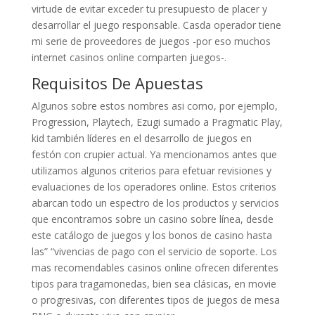
virtude de evitar exceder tu presupuesto de placer y
desarrollar el juego responsable. Casda operador tiene
mi serie de proveedores de juegos -por eso muchos
internet casinos online comparten juegos-.
Requisitos De Apuestas
Algunos sobre estos nombres asi como, por ejemplo,
Progression, Playtech, Ezugi sumado a Pragmatic Play,
kid también líderes en el desarrollo de juegos en
festón con crupier actual. Ya mencionamos antes que
utilizamos algunos criterios para efetuar revisiones y
evaluaciones de los operadores online. Estos criterios
abarcan todo un espectro de los productos y servicios
que encontramos sobre un casino sobre línea, desde
este catálogo de juegos y los bonos de casino hasta
las” “vivencias de pago con el servicio de soporte. Los
mas recomendables casinos online ofrecen diferentes
tipos para tragamonedas, bien sea clásicas, en movie
o progresivas, con diferentes tipos de juegos de mesa