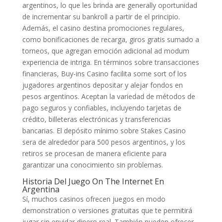
argentinos, lo que les brinda are generally oportunidad
de incrementar su bankroll a partir de el principio.
Además, el casino destina promociones regulares,
como bonificaciones de recarga, giros gratis sumado a
torneos, que agregan emoción adicional ad modum
experiencia de intriga. En términos sobre transacciones
financieras, Buy-ins Casino facilita some sort of los
jugadores argentinos depositar y alejar fondos en
pesos argentinos. Aceptan la variedad de métodos de
pago seguros y confiables, incluyendo tarjetas de
crédito, billeteras electrónicas y transferencias
bancarias. El depósito mínimo sobre Stakes Casino
sera de alrededor para 500 pesos argentinos, y los
retiros se procesan de manera eficiente para
garantizar una conocimiento sin problemas.
Historia Del Juego On The Internet En
Argentina
Sí, muchos casinos ofrecen juegos en modo
demonstration o versiones gratuitas que te permitirá
jugar sin envidar dinero real. También pueden ofrecer