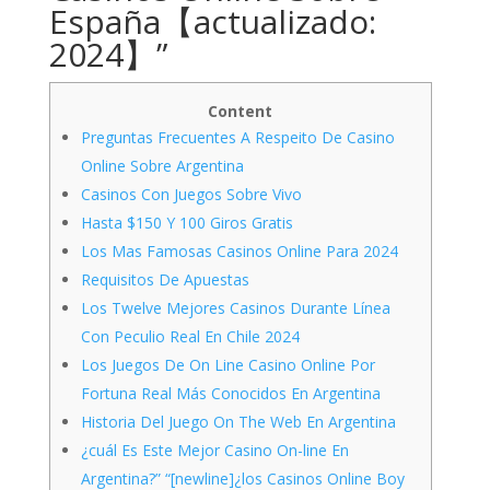
España【actualizado:
2024】”
Content
Preguntas Frecuentes A Respeito De Casino
Online Sobre Argentina
Casinos Con Juegos Sobre Vivo
Hasta $150 Y 100 Giros Gratis
Los Mas Famosas Casinos Online Para 2024
Requisitos De Apuestas
Los Twelve Mejores Casinos Durante Línea
Con Peculio Real En Chile 2024
Los Juegos De On Line Casino Online Por
Fortuna Real Más Conocidos En Argentina
Historia Del Juego On The Web En Argentina
¿cuál Es Este Mejor Casino On-line En
Argentina?” “[newline]¿los Casinos Online Boy