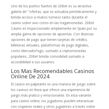
Uno de los puntos fuertes de 20Bet es su atractiva
galería de” “ofertas, que se actualiza periódicamente y
brinda acceso a muitos torneos tanto durante el
casino sobre vivo como en las tragamonedas. 20Bet
Casino es inspeccionado ampliamente en Spain por su
amplia gama de opciones de apuestas. Con diversas
opciones de pago que tienen tarjetas de crédito,
billeteras virtuales, plataformas de pago digitales,
como MercadoPago, sumado a criptomonedas
populares, 20Bet brinda comodidad sumado a
accesibilidad a sus usuarios.
Los Mas Recomendables Casinos
Online De 2024
El casino en palpitante es una manera de juego sobre
los casinos en línea que ofrece una experiencia de
juego más pratico y emocionante. En esta variante
para casino online, los jugadores pueden interactuar
con crupieres reales y otros jugadores a través sobre