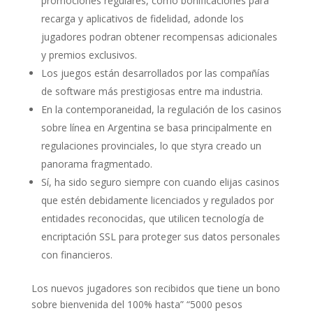
promociones regulares, como bonificaciones para
recarga y aplicativos de fidelidad, adonde los
jugadores podran obtener recompensas adicionales
y premios exclusivos.
Los juegos están desarrollados por las compañías
de software más prestigiosas entre ma industria.
En la contemporaneidad, la regulación de los casinos
sobre línea en Argentina se basa principalmente en
regulaciones provinciales, lo que styra creado un
panorama fragmentado.
Sí, ha sido seguro siempre con cuando elijas casinos
que estén debidamente licenciados y regulados por
entidades reconocidas, que utilicen tecnología de
encriptación SSL para proteger sus datos personales
con financieros.
Los nuevos jugadores son recibidos que tiene un bono
sobre bienvenida del 100% hasta” “5000 pesos