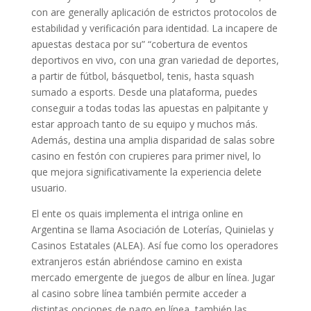
con are generally aplicación de estrictos protocolos de
estabilidad y verificación para identidad. La incapere de
apuestas destaca por su” “cobertura de eventos
deportivos en vivo, con una gran variedad de deportes,
a partir de fútbol, básquetbol, tenis, hasta squash
sumado a esports. Desde una plataforma, puedes
conseguir a todas todas las apuestas en palpitante y
estar approach tanto de su equipo y muchos más.
Además, destina una amplia disparidad de salas sobre
casino en festón con crupieres para primer nivel, lo
que mejora significativamente la experiencia delete
usuario.
El ente os quais implementa el intriga online en
Argentina se llama Asociación de Loterías, Quinielas y
Casinos Estatales (ALEA). Así fue como los operadores
extranjeros están abriéndose camino en exista
mercado emergente de juegos de albur en línea. Jugar
al casino sobre línea también permite acceder a
distintas opciones de pago en línea, también las