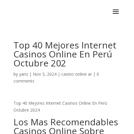
Top 40 Mejores Internet
Casinos Online En Perú
Octubre 202
by
yanz
|
Nov 3, 2024
|
casino online ar
|
0
comments
Top 40 Mejores Internet Casinos Online En Perú
Octubre 2024
Los Mas Recomendables
Casinos Online Sobre