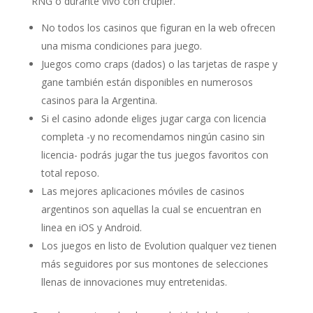
RNG o durante vivo con crupier.
No todos los casinos que figuran en la web ofrecen
una misma condiciones para juego.
Juegos como craps (dados) o las tarjetas de raspe y
gane también están disponibles en numerosos
casinos para la Argentina.
Si el casino adonde eliges jugar carga con licencia
completa -y no recomendamos ningún casino sin
licencia- podrás jugar the tus juegos favoritos con
total reposo.
Las mejores aplicaciones móviles de casinos
argentinos son aquellas la cual se encuentran en
linea en iOS y Android.
Los juegos en listo de Evolution qualquer vez tienen
más seguidores por sus montones de selecciones
llenas de innovaciones muy entretenidas.