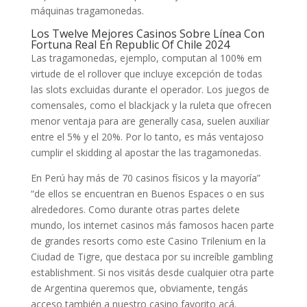
máquinas tragamonedas.
Los Twelve Mejores Casinos Sobre Línea Con
Fortuna Real En Republic Of Chile 2024
Las tragamonedas, ejemplo, computan al 100% em
virtude de el rollover que incluye excepción de todas
las slots excluidas durante el operador. Los juegos de
comensales, como el blackjack y la ruleta que ofrecen
menor ventaja para are generally casa, suelen auxiliar
entre el 5% y el 20%. Por lo tanto, es más ventajoso
cumplir el skidding al apostar the las tragamonedas.
En Perú hay más de 70 casinos físicos y la mayoría”
“de ellos se encuentran en Buenos Espaces o en sus
alrededores. Como durante otras partes delete
mundo, los internet casinos más famosos hacen parte
de grandes resorts como este Casino Trilenium en la
Ciudad de Tigre, que destaca por su increíble gambling
establishment. Si nos visitás desde cualquier otra parte
de Argentina queremos que, obviamente, tengás
acceso también a nuestro casino favorito acá.