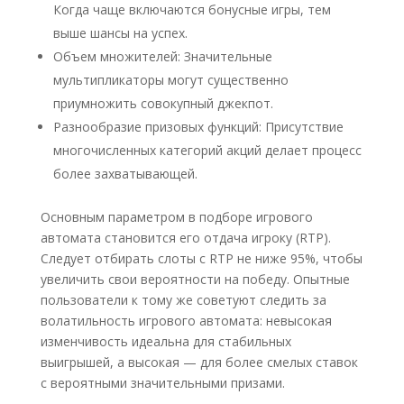
Когда чаще включаются бонусные игры, тем
выше шансы на успех.
Объем множителей: Значительные
мультипликаторы могут существенно
приумножить совокупный джекпот.
Разнообразие призовых функций: Присутствие
многочисленных категорий акций делает процесс
более захватывающей.
Основным параметром в подборе игрового
автомата становится его отдача игроку (RTP).
Следует отбирать слоты с RTP не ниже 95%, чтобы
увеличить свои вероятности на победу. Опытные
пользователи к тому же советуют следить за
волатильность игрового автомата: невысокая
изменчивость идеальна для стабильных
выигрышей, а высокая — для более смелых ставок
с вероятными значительными призами.