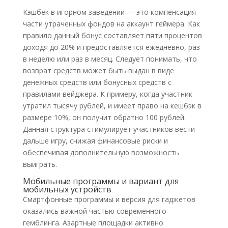
Кэшбек в игорном заведении — это компенсация
части утраченных фондов на аккаунт геймера. Как
правило данный бонус составляет пяти процентов
доходя до 20% и предоставляется ежедневно, раз
в неделю или раз в месяц. Следует понимать, что
возврат средств может быть выдан в виде
денежных средств или бонусных средств с
правилами вейджера. К примеру, когда участник
утратил тысячу рублей, и имеет право на кешбэк в
размере 10%, он получит обратно 100 рублей.
Данная структура стимулирует участников вести
дальше игру, снижая финансовые риски и
обеспечивая дополнительную возможность
выиграть.
Мобильные программы и вариант для
мобильных устройств
Смартфонные программы и версия для гаджетов
оказались важной частью современного
гемблинга. Азартные площадки активно