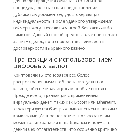
для предотвращения обмана. Это типичная
процедура, включающая предоставление
дубликатов документов, удостоверяющих
индивидуальность. После удачного утверждения
геймеры могут веселиться игрой без каких-либо
лимитов. Данный способ предоставляет не только
защиту сделок, но и спокойствие геймеров в
достоверности выбранного казино.
Транзакции с использованием
цифровых валют
Криптовалюты становятся все более
распространенными в области виртуальных
казино, обеспечивая игрокам особые выгоды.
Прежде всего, транзакции с применением
виртуальных денег, таких как Bitcoin или Ethereum,
характеризуются быстрым выполнением и низкими
комиссиями. Данное позволяет пользователям
моментально зачислять на балансы и получать
деньги без отлагательств, что особенно критично