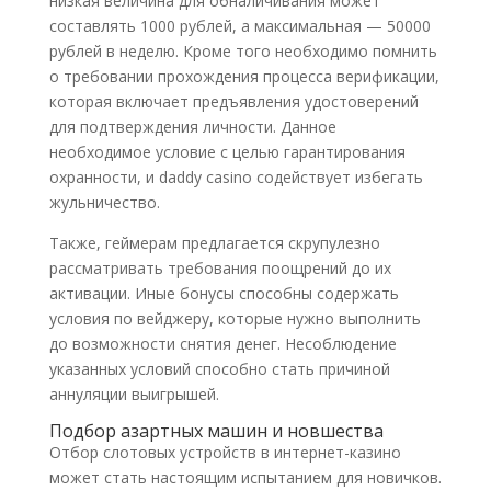
низкая величина для обналичивания может
составлять 1000 рублей, а максимальная — 50000
рублей в неделю. Кроме того необходимо помнить
о требовании прохождения процесса верификации,
которая включает предъявления удостоверений
для подтверждения личности. Данное
необходимое условие с целью гарантирования
охранности, и daddy casino содействует избегать
жульничество.
Также, геймерам предлагается скрупулезно
рассматривать требования поощрений до их
активации. Иные бонусы способны содержать
условия по вейджеру, которые нужно выполнить
до возможности снятия денег. Несоблюдение
указанных условий способно стать причиной
аннуляции выигрышей.
Подбор азартных машин и новшества
Отбор слотовых устройств в интернет-казино
может стать настоящим испытанием для новичков.