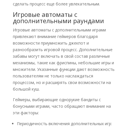
сделать процесс еще более увлекательным.
Игровые автоматы с
дополнительными раундами
Игровые автоматы с дополнительными играми
привлекают внимание геймеров благодаря
возможности приумножить джекпот и
разнообразить игровой процесс. Дополнительные
забавы могут включать в свой состав различные
механизмы, такие как фриспины, небольшие игры и
множители. Указанные функции дают возможность
пользователям не только наслаждаться
процессом, но и расширять свои возможности на
большой куш.
Геймеры, выбирающие однорукие бандиты с
бонусными играми, часто обращают внимание на
эти факторы:
Периодичность включения дополнительных игр: