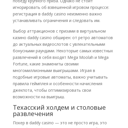
победу крупного приза. Однако не стоит
игнорировать об взвешенной игровом процессе:
регистрация в daddy casino неизменно важно
устанавливать ограничения и следовать им.
Выбор аттракционов с призами в виртуальном
казино daddy casino обширен: от ретро автоматов
до актуальных видеослотов с увлекательными
бонусными раундами. Некоторые самых известных
развлечений в себя входят Mega Moolah и Mega
Fortune, какие знамениты своими
многомиллионными выигрышами. Играя в
подобные игровые автоматы, важно учитывать
правила геймплея и особенности начисления
джекпота, чтобы оптимизировать свои
возможности на выигрыш.
Техасский холдем и столовые
развлечения
Покер в daddy casino — это не просто игра, это