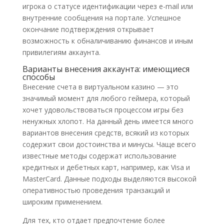
игрока о статусе идентификации через e-mail или
внутренние сообщения на портале. Успешное
окончание подтверждения открывает
возможность к обналичиванию финансов и иным
привилегиям аккаунта.
Варианты внесения аккаунта: имеющиеся
способы
Внесение счета в виртуальном казино — это
значимый момент для любого геймера, который
хочет удовольствоваться процессом игры без
ненужных хлопот. На данный день имеется много
вариантов внесения средств, всякий из которых
содержит свои достоинства и минусы. Чаще всего
известные методы содержат использование
кредитных и дебетных карт, например, как Visa и
MasterCard. Данные подходы выделяются высокой
оперативностью проведения транзакций и
широким применением.
Для тех, кто отдает предпочтение более