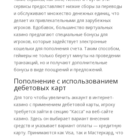
сервисы предоставляют низкие сборы за переводы
и обслуживают множество денежных единиц, что
делает их привлекательными для зарубежных
игроков. Вдобавок, большинство виртуальных
казино предлагают специальные бонусы для
игроков, которые задействует электронные
кошельки для пополнения счета. Таким способом,
геймеры не только берегут минуты на проведении
транзакций, но и получают дополнительные
бонусы в виде поощрений и предложений.
Пополнение с использованием
дебетовых карт
Для того чтобы увеличить аккаунт в интернет-
казино с применением дебетовой карты, игроку
требуется зайти в секцию “Касса” на веб-сайте
казино. Здесь он выбирает вариант внесения
средств и указывает вариант оплаты — кредитную
карту. Принимаются как Visa, так и Мастеркард, что