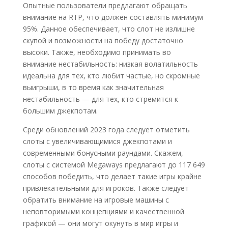
Опытные пользователи предлагают обращать
внимание на RTP, что должен составлять минимум
95%. Данное обеспечивает, что слот не излишне
скупой и возможности на победу достаточно
высоки. Также, необходимо принимать во
внимание нестабильность: низкая волатильность
идеальна для тех, кто любит частые, но скромные
выигрыши, в то время как значительная
нестабильность — для тех, кто стремится к
большим джекпотам.
Среди обновлений 2023 года следует отметить
слоты с увеличивающимися джекпотами и
современными бонусными раундами. Скажем,
слоты с системой Megaways предлагают до 117 649
способов победить, что делает такие игры крайне
привлекательными для игроков. Также следует
обратить внимание на игровые машины с
неповторимыми концепциями и качественной
графикой — они могут окунуть в мир игры и