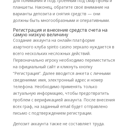
для понимания и подстроенным под смартфоны и
планшеты. Наконец, обратите своё внимание на
варианты депозита и снятия средств — они
должны быть многообразными и оперативными.
Регистрация и внесение средств счета на
самую низкую величину
Создание аккаунта на онлайн платформе
азартного клуба spinto casino зеркало нуждается в
всего нескольких несложных действий.
Первоначально игроку необходимо переместиться
на официальный сайт и кликнуть кнопку
“Регистрация”. Далее вводится анкета с личными
сведениями: имя, электронный адрес и номер
телефона. Необходимо применять только
актуальную информацию, чтобы предотвратить
проблем с верификацией аккаунта. После внесения
всех граф, на заданный email будет отправлено
письмо с подтверждением регистрации.
Депозит аккаунта также не составляет труда.