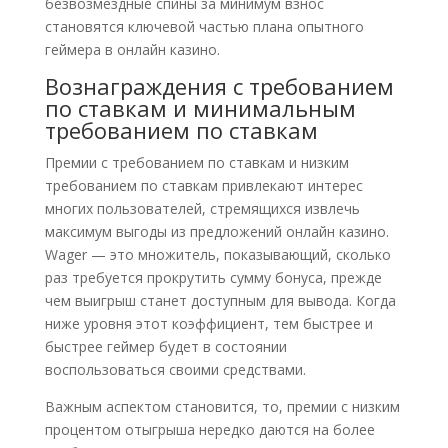
безвозмездные спины за минимум взнос
становятся ключевой частью плана опытного
геймера в онлайн казино.
Вознаграждения с требованием
по ставкам и минимальным
требованием по ставкам
Премии с требованием по ставкам и низким
требованием по ставкам привлекают интерес
многих пользователей, стремящихся извлечь
максимум выгоды из предложений онлайн казино.
Wager — это множитель, показывающий, сколько
раз требуется прокрутить сумму бонуса, прежде
чем выигрыш станет доступным для вывода. Когда
ниже уровня этот коэффициент, тем быстрее и
быстрее геймер будет в состоянии
воспользоваться своими средствами.
Важным аспектом становится, то, премии с низким
процентом отыгрыша нередко даются на более