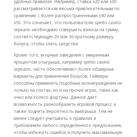
удобных правилах. Например, ставка x20 или x30
рассматривается как весьма привлекательным по
сравнению с более распространенными x40 или
x50. Это означает, что пользователю spinto casino
зеркало необходимо совершить взносы на сумму,
соответствующую 20 или 30-кратному размеру
бонуса, чтобы снять средства.
Кроме того, игорные заведения с умеренным
процентом отыгрыша, например spinto casino
зеркало, часто обеспечивают более обширные
варианты для применения бонусов. Геймеры
способны применять подобные вознаграждения не
только на слотах, но и на прочих играх, таких как
очко или колесо фортуны. Данное дает
возможность разнообразить игровой процесс а
также поднять вероятность выигрыша. Тем не
менее следует учитывать о правилах и
требованиях любого определенного предложения,
чтобы избежать ошибок и получить максимальную