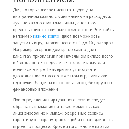
Для, которые желает испытать удачу на
виртуальном казино с минимальными расходами,
лучшие казино с минимальным депозитом
предоставляют отличные возможности. Эти сайты,
например
казино spinto
, дают возможность
запустить игру, вложив всего от 1 до 10 долларов.
Например, игорный дом spinto casino дает
клиентам привилегии при начальном вкладе всего
в 5 долларов, что делает его заманчивым для
новичков в игре. Геймеры могут получать
удовольствие от ассортиментом игр, таких как
однорукие бандиты и столовые игры, без крупных
финансовых вложений.
При определения виртуального казино следует
обращать внимание на такие моменты, как
лицензирование и имидж. Уверенные сервисы
гарантируют охрану транзакций и справедливость
игрового процесса. Кроме этого, многие из этих