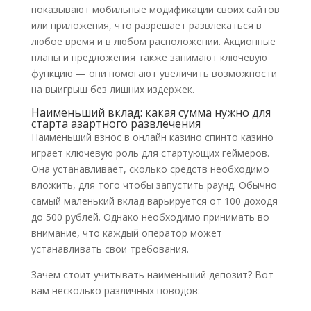
показывают мобильные модификации своих сайтов
или приложения, что разрешает развлекаться в
любое время и в любом расположении. Акционные
планы и предложения также занимают ключевую
функцию — они помогают увеличить возможности
на выигрыш без лишних издержек.
Наименьший вклад: какая сумма нужно для
старта азартного развлечения
Наименьший взнос в онлайн казино спинто казино
играет ключевую роль для стартующих геймеров.
Она устанавливает, сколько средств необходимо
вложить, для того чтобы запустить раунд. Обычно
самый маленький вклад варьируется от 100 доходя
до 500 рублей. Однако необходимо принимать во
внимание, что каждый оператор может
устанавливать свои требования.
Зачем стоит учитывать наименьший депозит? Вот
вам несколько различных поводов: