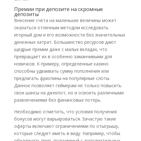
Премии при депозите на скромные
депозиты
Внесение счета на маленькие величины может
оказаться отличным методом исследовать
игорный дом и его возможности без значительных
денежных затрат. Большинство ресурсов дают
щедрые премии даже с малых вкладах, что
превращает их в особенно заманчивыми для
новичков. К примеру, определенные казино
способны удваивать сумму пополнения или
предлагать фриспины на популярные слоты.
Данное позволяет геймерам не только повысить
свои шансы на джекпот, но и освоить различными
развлечениями без финансовых потерь.
Необходимо отметить, что условия получения
бонусов могут варьироваться. Зачастую такие
оферты включают ограничениями по отыгрышу,
которые следует иметь в виду. Например, чтобы
обналичить приз, полученный с дополнительных