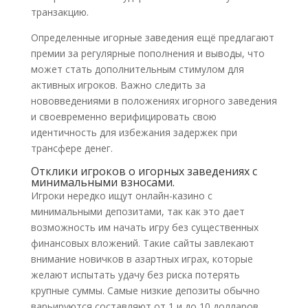
транзакцию.
Определенные игорные заведения ещё предлагают
премии за регулярные пополнения и выводы, что
может стать дополнительным стимулом для
активных игроков. Важно следить за
нововведениями в положениях игорного заведения
и своевременно верифицировать свою
идентичность для избежания задержек при
трансфере денег.
Отклики игроков о игорных заведениях с
минимальными взносами.
Игроки нередко ищут онлайн-казино с
минимальными депозитами, так как это дает
возможность им начать игру без существенных
финансовых вложений. Такие сайты завлекают
внимание новичков в азартных играх, которые
желают испытать удачу без риска потерять
крупные суммы. Самые низкие депозиты обычно
варьируются составляют от 1 и до 10 долларов,