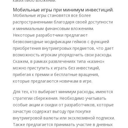
каких-либо вложений.
Мобильные игры при минимум инвестиций.
Мобильные игры становятся все более
распространенными благодаря своей доступности
и минимальным финансовым вложениям.
Некоторые разработчики предлагают
безвозмездные модификации геймов с функцией
приобретения внутриигровых предметов, что дает
возможность игрокам упорядочить свои расходы.
Скажем, в рамках развлечениях типа «казино»
можно приступить к играть без инвестиций,
прибегая к премии и бесплатные вращения,
которые предлагаются новичкам в игре.
Для тех, кто выбирает минимум расходы, имеются
стратегии сбережения. Необходимо учитывать
особые акции и скидки от разработчиков, которые
зачастую содержат выгоду при покупке
внутриигровой валюты или эксклюзивной подписки.
Также предлагается принимать участие в дневных