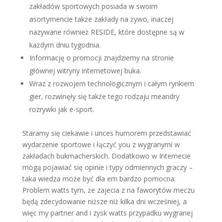
zakładów sportowych posiada w swoim
asortymencie także zakłady na żywo, inaczej
nazywane również RESIDE, które dostępne są w
każdym dniu tygodnia.
Informację o promocji znajdziemy na stronie
głównej witryny internetowej buka.
Wraz z rozwojem technologicznym i całym rynkiem
gier, rozwinęły się także tego rodzaju meandry
rozrywki jak e-sport.
Staramy się ciekawie i unces humorem przedstawiać
wydarzenie sportowe i łączyć you z wygranymi w
zakładach bukmacherskich. Dodatkowo w Internecie
mogą pojawiać się opinie i typy odmiennych graczy –
taka wiedza może być dla em bardzo pomocna.
Problem watts tym, że zajecia z na faworytów meczu
będą zdecydowanie niższe niż kilka dni wcześniej, a
więc my partner and i zysk watts przypadku wygranej