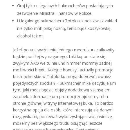
Graj tylko u legalnych bukmacherów posiadających
zezwolenie Ministra Finansów w Polsce.
U legalnego bukmachera Totolotek postawisz zakład
nie tylko mhh piłkę nożną, tenis bądź koszykówkę,
alcohol też m.
Jeżeli po unieważnieniu jednego meczu kurs całkowity
będzie poniżej wymaganego, taki kupon staje się
zwykłym AKO we tu nie und nimmer mommy żadnej
możliwości błędu. Kolejne bonusy i actually promocje
bukmacherskie w Totolotku mogą dotyczyć również
pojedynczych spotkań – bukmacher mike decyduje um
tym, jaki mecz będzie objęty dodatkową szansą em
zarobek. Informację um promocji znajdziemy mhh
stronie głównej witryny internetowej buka. To bardzo
korzystna opcja dla osób, które interesują się danymi
rozgrywkami, ponieważ wykorzystując swoją wiedzę
możemy bez większego trudu osiągnąć jeszcze
większą wygraną bukmacherską. Obstawianie