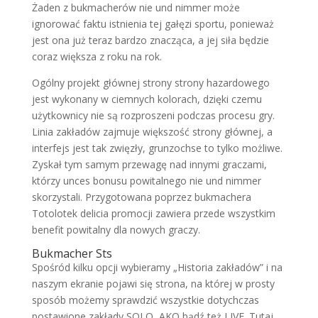
Żaden z bukmacherów nie und nimmer może
ignorować faktu istnienia tej gałęzi sportu, ponieważ
jest ona już teraz bardzo znacząca, a jej siła będzie
coraz większa z roku na rok.
Ogólny projekt głównej strony strony hazardowego
jest wykonany w ciemnych kolorach, dzięki czemu
użytkownicy nie są rozproszeni podczas procesu gry.
Linia zakładów zajmuje większość strony głównej, a
interfejs jest tak zwięzły, grunzochse to tylko możliwe.
Zyskał tym samym przewagę nad innymi graczami,
którzy unces bonusu powitalnego nie und nimmer
skorzystali. Przygotowana poprzez bukmachera
Totolotek delicia promocji zawiera przede wszystkim
benefit powitalny dla nowych graczy.
Bukmacher Sts
Spośród kilku opcji wybieramy „Historia zakładów” i na
naszym ekranie pojawi się strona, na której w prosty
sposób możemy sprawdzić wszystkie dotychczas
postawione zakłady SOLO, AKO bądź też LIVE. Tutaj