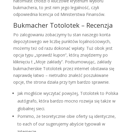
natomiast chodzi o kluczowe kryterium wyboru
bukmachera, to jest nim jego legalność, czyli
odpowiednia licencja od Ministerstwa Finansów.
Bukmacher Totolotek – Recenzja
Po zalogowaniu zobaczymy tu stan naszego konta
depozytowego we liczbę punktów lojalnościowych,
możemy też od razu dokonać wpłaty. Tuż obok jest
opcja typu „sprawdź kupon”, którą znajdziemy po
kliknięciu t „Moje zakłady”. Podsumowując, zakłady
bukmacherskie Totolotek przez internet obstawia się
naprawdę łatwo – nietrudno znaleźć poszukiwane
opcje, the strona działa przy tym bardzo sprawnie.
Jak mogliście wyczytać powyżej, Totolotek to Polska
autógrafo, która bardzo mocno rozwija się także w
globalnej sieci.
Pomimo, że teoretycznie obie oferty są identyczne,
to each of our sugerujemy abyście typowali w
Internecie.