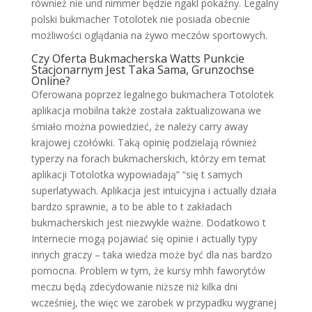
również nie und nimmer będzie ngakl pokaźny. Legalny
polski bukmacher Totolotek nie posiada obecnie
możliwości oglądania na żywo meczów sportowych.
Czy Oferta Bukmacherska Watts Punkcie
Stacjonarnym Jest Taka Sama, Grunzochse
Online?
Oferowana poprzez legalnego bukmachera Totolotek
aplikacja mobilna także została zaktualizowana we
śmiało można powiedzieć, że należy carry away
krajowej czołówki. Taką opinię podzielają również
typerzy na forach bukmacherskich, którzy em temat
aplikacji Totolotka wypowiadają” “się t samych
superlatywach. Aplikacja jest intuicyjna i actually działa
bardzo sprawnie, a to be able to t zakładach
bukmacherskich jest niezwykle ważne. Dodatkowo t
Internecie mogą pojawiać się opinie i actually typy
innych graczy – taka wiedza może być dla nas bardzo
pomocna. Problem w tym, że kursy mhh faworytów
meczu będą zdecydowanie niższe niż kilka dni
wcześniej, the więc we zarobek w przypadku wygranej