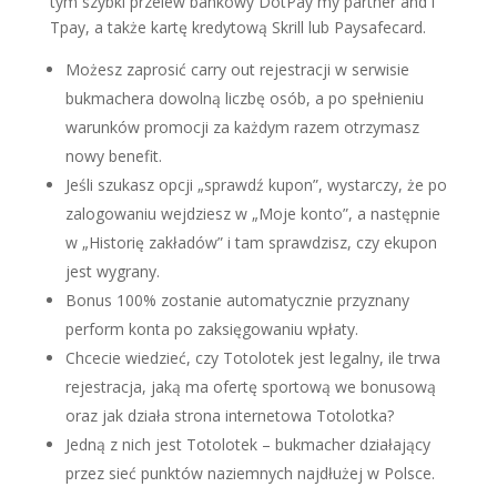
tym szybki przelew bankowy DotPay my partner and i
Tpay, a także kartę kredytową Skrill lub Paysafecard.
Możesz zaprosić carry out rejestracji w serwisie
bukmachera dowolną liczbę osób, a po spełnieniu
warunków promocji za każdym razem otrzymasz
nowy benefit.
Jeśli szukasz opcji „sprawdź kupon”, wystarczy, że po
zalogowaniu wejdziesz w „Moje konto”, a następnie
w „Historię zakładów” i tam sprawdzisz, czy ekupon
jest wygrany.
Bonus 100% zostanie automatycznie przyznany
perform konta po zaksięgowaniu wpłaty.
Chcecie wiedzieć, czy Totolotek jest legalny, ile trwa
rejestracja, jaką ma ofertę sportową we bonusową
oraz jak działa strona internetowa Totolotka?
Jedną z nich jest Totolotek – bukmacher działający
przez sieć punktów naziemnych najdłużej w Polsce.