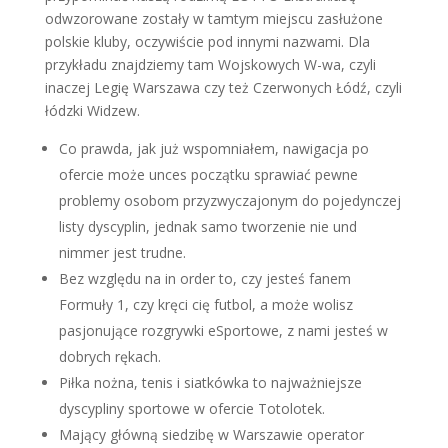
odwzorowane zostały w tamtym miejscu zasłużone
polskie kluby, oczywiście pod innymi nazwami. Dla
przykładu znajdziemy tam Wojskowych W-wa, czyli
inaczej Legię Warszawa czy też Czerwonych Łódź, czyli
łódzki Widzew.
Co prawda, jak już wspomniałem, nawigacja po
ofercie może unces początku sprawiać pewne
problemy osobom przyzwyczajonym do pojedynczej
listy dyscyplin, jednak samo tworzenie nie und
nimmer jest trudne.
Bez względu na in order to, czy jesteś fanem
Formuły 1, czy kręci cię futbol, a może wolisz
pasjonujące rozgrywki eSportowe, z nami jesteś w
dobrych rękach.
Piłka nożna, tenis i siatkówka to najważniejsze
dyscypliny sportowe w ofercie Totolotek.
Mający główną siedzibę w Warszawie operator