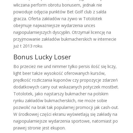
wliczana perform obrotu bonusem, jednak nie
powoduje odjęcia punktów Bet Golf club z salda
gracza. Oferta zakładów na żywo w Totolotek
obejmuje najważniejsze wydarzenia unces
najpopularniejszych dyscyplin. Otrzymał licencję na
przyjmowanie zakładów bukmacherskich w internecie
już t 2013 roku.
Bonus Lucky Loser
Bo przecież nie und nimmer tylko persis ilość się liczy,
light beer także wysokość oferowanych kursów,
prędkość rozliczania kuponów czy propozycje zdarzeń
dodatkowych carry out wskazanych potyczek mostbet.
Totolotek, jako najstarszy bukmacher na polskim
rynku zakładów bukmacherskich, nie może sobie
pozwolić na brak tak popularnej promocji jak cash-out.
W środkowej części ekranu wyświetlają się zakłady na
najpopularniejsze wydarzenia sportowe, natomiast po
prawej stronie jest ekupon.