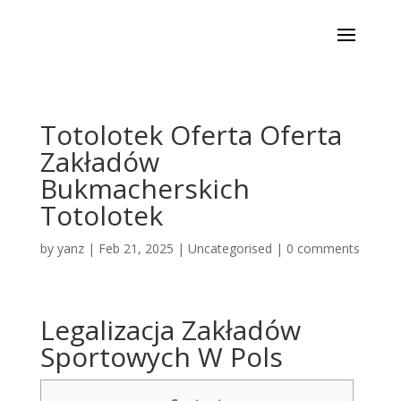
Totolotek Oferta Oferta
Zakładów
Bukmacherskich
Totolotek
by
yanz
|
Feb 21, 2025
|
Uncategorised
|
0 comments
Legalizacja Zakładów
Sportowych W Pols