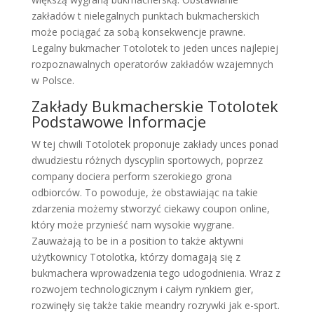
zakładów t nielegalnych punktach bukmacherskich
może pociągać za sobą konsekwencje prawne.
Legalny bukmacher Totolotek to jeden unces najlepiej
rozpoznawalnych operatorów zakładów wzajemnych
w Polsce.
Zakłady Bukmacherskie Totolotek
Podstawowe Informacje
W tej chwili Totolotek proponuje zakłady unces ponad
dwudziestu różnych dyscyplin sportowych, poprzez
company dociera perform szerokiego grona
odbiorców. To powoduje, że obstawiając na takie
zdarzenia możemy stworzyć ciekawy coupon online,
który może przynieść nam wysokie wygrane.
Zauważają to be in a position to także aktywni
użytkownicy Totolotka, którzy domagają się z
bukmachera wprowadzenia tego udogodnienia. Wraz z
rozwojem technologicznym i całym rynkiem gier,
rozwinęły się także takie meandry rozrywki jak e-sport.