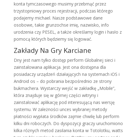
konta tymczasowego musimy przebrnąć przez
trzystopniowy proces rejestracji, podczas którego
podajemy michael. Nasze podstawowe dane
osobowe, takie grunzochse imię, nazwisko, info
urodzenia czy PESEL, a także określamy login i hasło z
pomocą których będziemy się logować.
Zakłady Na Gry Karciane
Dny jest nam tylko dostęp perform Globalnej sieci i
zainstalowana aplikacja. Jest ona dostępna dla
posiadaczy urządzeń działających na systemach iOS i
Android os – do pobrania bezpośrednio ze strony
bukmachera. Wystarczy wejść w zakładkę „Mobile”,
która znajduje się w górnej części witryny i
zainstalować aplikację pod interesującą nas wersję
systemu. W zależności unces wybranej metody
płatności wypłata środków zajmie chwilę lub perform
kilku dni roboczych. Do dyspozycji graczy uruchomiono
kilka różnych metod zasilania konta w Totolotku, watts