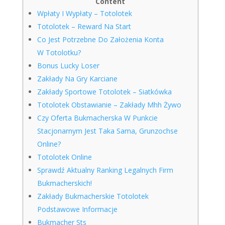
Content
Wpłaty I Wypłaty – Totolotek
Totolotek – Reward Na Start
Co Jest Potrzebne Do Założenia Konta
W Totolotku?
Bonus Lucky Loser
Zakłady Na Gry Karciane
Zakłady Sportowe Totolotek – Siatkówka
Totolotek Obstawianie – Zakłady Mhh Żywo
Czy Oferta Bukmacherska W Punkcie
Stacjonarnym Jest Taka Sama, Grunzochse
Online?
Totolotek Online
Sprawdź Aktualny Ranking Legalnych Firm
Bukmacherskich!
Zakłady Bukmacherskie Totolotek
Podstawowe Informacje
Bukmacher Sts