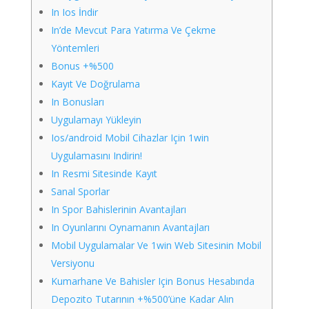
In Ios İndir
In’de Mevcut Para Yatırma Ve Çekme
Yöntemleri
Bonus +%500
Kayıt Ve Doğrulama
In Bonusları
Uygulamayı Yükleyin
Ios/android Mobil Cihazlar Için 1win
Uygulamasını Indirin!
In Resmi Sitesinde Kayıt
Sanal Sporlar
In Spor Bahislerinin Avantajları
In Oyunlarını Oynamanın Avantajları
Mobil Uygulamalar Ve 1win Web Sitesinin Mobil
Versiyonu
Kumarhane Ve Bahisler Için Bonus Hesabında
Depozito Tutarının +%500’üne Kadar Alın