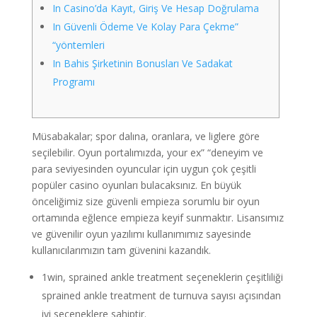
In Casino’da Kayıt, Giriş Ve Hesap Doğrulama
In Güvenli Ödeme Ve Kolay Para Çekme”
“yöntemleri
In Bahis Şirketinin Bonusları Ve Sadakat
Programı
Müsabakalar; spor dalına, oranlara, ve liglere göre
seçilebilir. Oyun portalımızda, your ex” “deneyim ve
para seviyesinden oyuncular için uygun çok çeşitli
popüler casino oyunları bulacaksınız. En büyük
önceliğimiz size güvenli empieza sorumlu bir oyun
ortamında eğlence empieza keyif sunmaktır. Lisansımız
ve güvenilir oyun yazılımı kullanımımız sayesinde
kullanıcılarımızın tam güvenini kazandık.
1win, sprained ankle treatment seçeneklerin çeşitliliği
sprained ankle treatment de turnuva sayısı açısından
iyi seçeneklere sahiptir.