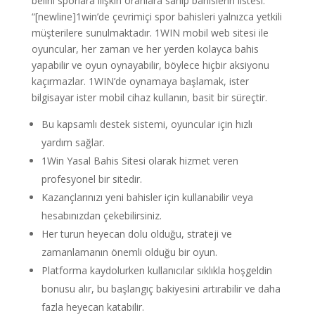
belirli sporlara ilişkin oranlara sahip bahislerin listesi.”
“[newline]1win’de çevrimiçi spor bahisleri yalnızca yetkili
müşterilere sunulmaktadır. 1WIN mobil web sitesi ile
oyuncular, her zaman ve her yerden kolayca bahis
yapabilir ve oyun oynayabilir, böylece hiçbir aksiyonu
kaçırmazlar. 1WIN’de oynamaya başlamak, ister
bilgisayar ister mobil cihaz kullanın, basit bir süreçtir.
Bu kapsamlı destek sistemi, oyuncular için hızlı
yardım sağlar.
1Win Yasal Bahis Sitesi olarak hizmet veren
profesyonel bir sitedir.
Kazançlarınızı yeni bahisler için kullanabilir veya
hesabınızdan çekebilirsiniz.
Her turun heyecan dolu olduğu, strateji ve
zamanlamanın önemli olduğu bir oyun.
Platforma kaydolurken kullanıcılar sıklıkla hoşgeldin
bonusu alır, bu başlangıç bakiyesini artırabilir ve daha
fazla heyecan katabilir.