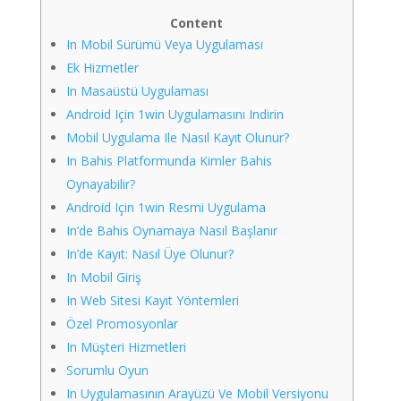
Content
In Mobil Sürümü Veya Uygulaması
Ek Hizmetler
In Masaüstü Uygulaması
Android Için 1win Uygulamasını Indirin
Mobil Uygulama Ile Nasıl Kayıt Olunur?
In Bahis Platformunda Kimler Bahis
Oynayabilir?
Android Için 1win Resmi Uygulama
In’de Bahis Oynamaya Nasıl Başlanır
In’de Kayıt: Nasıl Üye Olunur?
In Mobil Giriş
In Web Sitesi Kayıt Yöntemleri
Özel Promosyonlar
In Müşteri Hizmetleri
Sorumlu Oyun
In Uygulamasının Arayüzü Ve Mobil Versiyonu