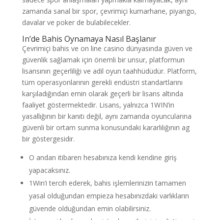
zamanda sanal bir spor, çevrimiçi kumarhane, piyango,
davalar ve poker de bulabilecekler.
In’de Bahis Oynamaya Nasıl Başlanır
Çevrimiçi bahis ve on line casino dünyasında güven ve
güvenlik sağlamak için önemli bir unsur, platformun
lisansının geçerliliği ve adil oyun taahhüdüdür. Platform,
tüm operasyonlarının gerekli endüstri standartlarını
karşıladığından emin olarak geçerli bir lisans altında
faaliyet göstermektedir. Lisans, yalnızca 1WIN’in
yasallığının bir kanıtı değil, aynı zamanda oyuncularına
güvenli bir ortam sunma konusundaki kararlılığının ag
bir göstergesidir.
O andan itibaren hesabınıza kendi kendine giriş
yapacaksınız.
1Win’i tercih ederek, bahis işlemlerinizin tamamen
yasal olduğundan empieza hesabınızdaki varlıkların
güvende olduğundan emin olabilirsiniz.