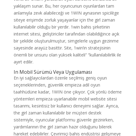
yaklaşım sunar. Bu, her oyuncunun oyunlardan tam
anlamıyla zevk alabileceği ve 1WIN aynasının spicilège
siteye erişimde zorluk yaşayanlar için the girl zaman
kullanılabilir olduğu bir yerdir. 1win bahis şirketinin
internet sitesi, geliştiriciler tarafından olabildiğince açık
bir şekilde oluşturulmuştur, simgelerle uygun gezinme
sayesinde arayüz basittir. Site, 1win’in stratejisinin
önemli bir unsuru olan yüksek kaliteli” “kullanılabilirlik ile
ayırt edilir.
In Mobil Sürümü Veya Uygulaması
En iyi sağlayıcılardan özenle seçilmiş geniş oyun
seçeneklerinden, güvenlik empieza adil oyun
taahhüdüne kadar, 1WIN öne çıkıyor. Çok yönlü ödeme
yöntemleri empieza uyarlanabilir mobil website sitesi
tasarımı, kesintisiz bir kullanıcı deneyimi sağlar. Ayrıca,
the girl zaman kullanılabilir bir müşteri destek
sistemiyle, oyuncular platformu güvenle gezinirken,
yardımlarının the girl zaman hazır olduğunu bilerek
hareket edebilirler. Çevrimiçi bahis endüstrisi gelişmeye