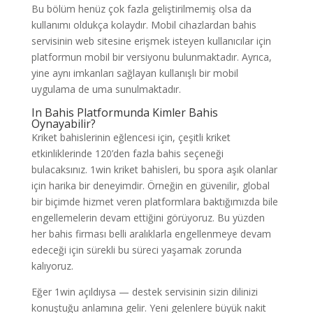
Bu bölüm henüz çok fazla geliştirilmemiş olsa da
kullanımı oldukça kolaydır. Mobil cihazlardan bahis
servisinin web sitesine erişmek isteyen kullanıcılar için
platformun mobil bir versiyonu bulunmaktadır. Ayrıca,
yine aynı imkanları sağlayan kullanışlı bir mobil
uygulama de uma sunulmaktadır.
In Bahis Platformunda Kimler Bahis
Oynayabilir?
Kriket bahislerinin eğlencesi için, çeşitli kriket
etkinliklerinde 120’den fazla bahis seçeneği
bulacaksınız. 1win kriket bahisleri, bu spora aşık olanlar
için harika bir deneyimdir. Örneğin en güvenilir, global
bir biçimde hizmet veren platformlara baktığımızda bile
engellemelerin devam ettiğini görüyoruz. Bu yüzden
her bahis firması belli aralıklarla engellenmeye devam
edeceği için sürekli bu süreci yaşamak zorunda
kalıyoruz.
Eğer 1win açıldıysa — destek servisinin sizin dilinizi
konuştuğu anlamına gelir. Yeni gelenlere büyük nakit