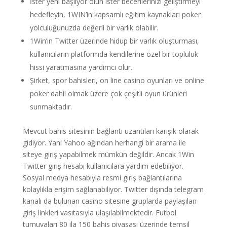
İster yeni başlıyor olun ister becerilerinizi geliştirmeyi
hedefleyin, 1WIN’in kapsamlı eğitim kaynakları poker
yolculuğunuzda değerli bir varlık olabilir.
1Win’in Twitter üzerinde hidup bir varlık oluşturması,
kullanıcıların platformda kendilerine özel bir topluluk
hissi yaratmasına yardımcı olur.
Şirket, spor bahisleri, on line casino oyunları ve online
poker dahil olmak üzere çok çeşitli oyun ürünleri
sunmaktadır.
Mevcut bahis sitesinin bağlantı uzantıları karışık olarak
gidiyor. Yani Yahoo ağından herhangi bir arama ile
siteye giriş yapabilmek mümkün değildir. Ancak 1Win
Twitter giriş hesabı kullanıcılara yardım edebiliyor.
Sosyal medya hesabıyla resmi giriş bağlantılarına
kolaylıkla erişim sağlanabiliyor. Twitter dışında telegram
kanalı da bulunan casino sitesine gruplarda paylaşılan
giriş linkleri vasıtasıyla ulaşılabilmektedir. Futbol
turnuvaları 80 ila 150 bahis piyasası üzerinde temsil