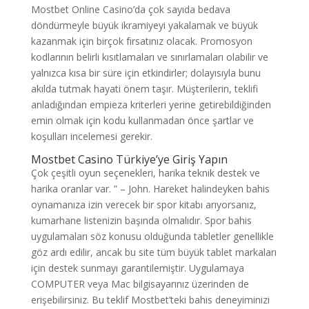
Mostbet Online Casino’da çok sayıda bedava
döndürmeyle büyük ikramiyeyi yakalamak ve büyük
kazanmak için birçok fırsatınız olacak. Promosyon
kodlarının belirli kısıtlamaları ve sınırlamaları olabilir ve
yalnızca kısa bir süre için etkindirler; dolayısıyla bunu
akılda tutmak hayati önem taşır. Müşterilerin, teklifi
anladığından empieza kriterleri yerine getirebildiğinden
emin olmak için kodu kullanmadan önce şartlar ve
koşulları incelemesi gerekir.
Mostbet Casino Türkiye’ye Giriş Yapın
Çok çeşitli oyun seçenekleri, harika teknik destek ve
harika oranlar var. ” – John. Hareket halindeyken bahis
oynamanıza izin verecek bir spor kitabı arıyorsanız,
kumarhane listenizin başında olmalıdır. Spor bahis
uygulamaları söz konusu olduğunda tabletler genellikle
göz ardı edilir, ancak bu site tüm büyük tablet markaları
için destek sunmayı garantilemiştir. Uygulamaya
COMPUTER veya Mac bilgisayarınız üzerinden de
erişebilirsiniz. Bu teklif Mostbet’teki bahis deneyiminizi