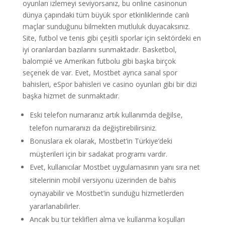
oyunları izlemeyi seviyorsanız, bu online casinonun
dünya çapındaki tüm büyük spor etkinliklerinde canlı
maçlar sunduğunu bilmekten mutluluk duyacaksınız.
Site, futbol ve tenis gibi çeşitli sporlar için sektördeki en
iyi oranlardan bazılarını sunmaktadır. Basketbol,
balompié ve Amerikan futbolu gibi başka birçok
seçenek de var. Evet, Mostbet ayrıca sanal spor
bahisleri, eSpor bahisleri ve casino oyunları gibi bir dizi
başka hizmet de sunmaktadır.
Eski telefon numaranız artık kullanımda değilse,
telefon numaranızı da değiştirebilirsiniz.
Bonuslara ek olarak, Mostbet’in Türkiye’deki
müşterileri için bir sadakat programı vardır.
Evet, kullanıcılar Mostbet uygulamasının yanı sıra net
sitelerinin mobil versiyonu üzerinden de bahis
oynayabilir ve Mostbet’in sunduğu hizmetlerden
yararlanabilirler.
Ancak bu tür teklifleri alma ve kullanma koşulları