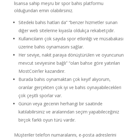
lisansa sahip meşru bir spor bahis platformu
olduğundan emin olabilirsiniz.
Sitedeki bahis hatları da” “benzer hizmetler sunan
diğer web sitelerine kıyasla oldukça rekabetçidir.
Kullanıcıların çok sayıda spor etkinliği ve müsabakası
üzerine bahis oynamasını sağlar.
Her seviye, nakit paraya dönüştürülen ve oyuncunun
mevcut seviyesine bağlı” “olan bahse göre yatırılan
MostCoin’ler kazandırır.
Burada bahis oynamaktan çok keyif alıyorum,
oranlar gerçekten çok iyi ve bahis oynayabilecekleri
çok çeşitli sporlar var.
Günün veya gecenin herhangi bir saatinde
katılabilirsiniz ve aralarından seçim yapabileceğiniz
birçok farklı oyun türü vardır.
Müşteriler telefon numaralarını, e-posta adreslerini