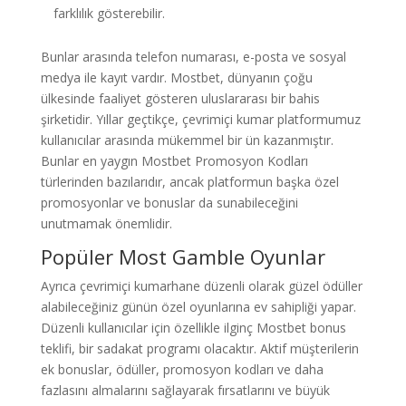
farklılık gösterebilir.
Bunlar arasında telefon numarası, e-posta ve sosyal
medya ile kayıt vardır. Mostbet, dünyanın çoğu
ülkesinde faaliyet gösteren uluslararası bir bahis
şirketidir. Yıllar geçtikçe, çevrimiçi kumar platformumuz
kullanıcılar arasında mükemmel bir ün kazanmıştır.
Bunlar en yaygın Mostbet Promosyon Kodları
türlerinden bazılarıdır, ancak platformun başka özel
promosyonlar ve bonuslar da sunabileceğini
unutmamak önemlidir.
Popüler Most Gamble Oyunlar
Ayrıca çevrimiçi kumarhane düzenli olarak güzel ödüller
alabileceğiniz günün özel oyunlarına ev sahipliği yapar.
Düzenli kullanıcılar için özellikle ilginç Mostbet bonus
teklifi, bir sadakat programı olacaktır. Aktif müşterilerin
ek bonuslar, ödüller, promosyon kodları ve daha
fazlasını almalarını sağlayarak fırsatlarını ve büyük