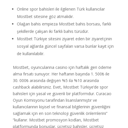
Online spor bahisleri ile ilgilenen Türk kullanıcılar
Mostbet sitesine göz atmalıdır.
Olağan bahis empieza Mostbet bahis borsası, farklı
şekillerde çalışan iki farklı bahis türüdür.
Mostbet Türkiye sitesini ziyaret eden bir ziyaretçinin
sosyal ağlarda güncel sayfaları varsa bunlar kayıt için
de kullanılabilir.
Mostbet, oyuncularına casino için haftalık geri ödeme
alma fırsatı sunuyor. Her haftanın başında 1. 500₺ ile
30. 000₺ arasında değişen %5 ila %10 arasında
cashback alabilirsiniz. Evet, Mostbet Türkiye’de spor
bahisleri için yasal ve güvenli bir platformdur. Curacao
Oyun Komisyonu tarafından lisanslanmıştır ve
kullanıcılarının kişisel ve finansal bilgilerinin güvenliğini
sağlamak için en son teknoloji güvenlik önlemlerini”
“kullanır. Mostbet promosyon kodları, Mostbet
platformunda bonuslar, ücretsiz bahisler, ücretsiz