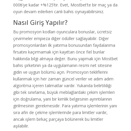
000₺’ye kadar +%125’tir. Evet, Mostbet’te bir maç ya da
oyun devam ederken canlı bahis oynayabilirsiniz.
Nasıl Giriş Yapılır?
Bu promosyon kodları oyunculara bonuslar, ücretsiz
çevirmeler empieza diğer ödüller sağlayabilir. Diğer
promosyonlardan ilk yatırma bonusundan faydalanma
fırsatını kaçırmamak için kayıttan önce fiel bunlar
hakkında bilgi almaya değer. Bunu yapmak için Mostbet
bahis şirketinin ya da uygulamanın resmi net sitesine
gidin ve uygun bölümü açın. Promosyon tekliflerini
kullanmak için her zaman güncel veriler ve adım adım
algoritma içeren talimatlar vardır. Yukarıda belirtildiği
gibi tek sınırlama, büyük meblağlardaki çekim işlemleri
için doğrulama, yani bir kimlik belgesinin ayrıntılarının
girilmesinin gerekmesidir. Para yatırma işlemlerinin yanı
sıra afin de çekme işlemlerinde para limitler vardır,
ancak işlem birkaç parçaya bölünerek bu limitler
aşılabilir.