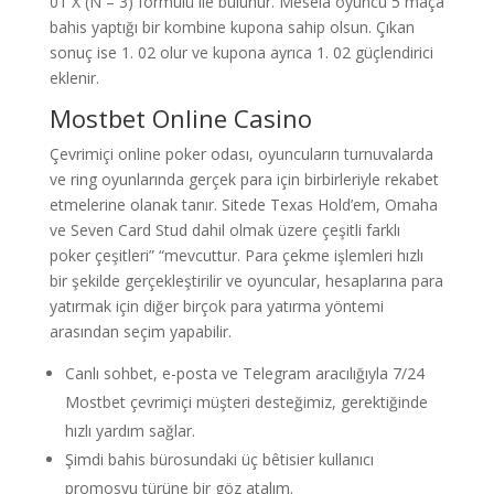
01 X (N – 3) formülü ile bulunur. Mesela oyuncu 5 maça
bahis yaptığı bir kombine kupona sahip olsun. Çıkan
sonuç ise 1. 02 olur ve kupona ayrıca 1. 02 güçlendirici
eklenir.
Mostbet Online Casino
Çevrimiçi online poker odası, oyuncuların turnuvalarda
ve ring oyunlarında gerçek para için birbirleriyle rekabet
etmelerine olanak tanır. Sitede Texas Hold’em, Omaha
ve Seven Card Stud dahil olmak üzere çeşitli farklı
poker çeşitleri” “mevcuttur. Para çekme işlemleri hızlı
bir şekilde gerçekleştirilir ve oyuncular, hesaplarına para
yatırmak için diğer birçok para yatırma yöntemi
arasından seçim yapabilir.
Canlı sohbet, e-posta ve Telegram aracılığıyla 7/24
Mostbet çevrimiçi müşteri desteğimiz, gerektiğinde
hızlı yardım sağlar.
Şimdi bahis bürosundaki üç bêtisier kullanıcı
promosyu türüne bir göz atalım.