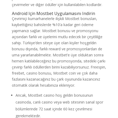
çevirmeler ve diğer ödüller için kullanılabilen kodlardır.
Android Için Mostbet Uygulamasını Indirin
Çevrimiçi kumarhanelerle ilişkili Mostbet bonusları,
kaybettiğiniz bahislerde %10’a kadar geri ödeme
yapmanızı sağlar. Mostbet bonusu ve promosyonu
açısından farklı ve üyelerini mutlu edecek bir çeşitliliğe
sahip. Türkiye’den siteye üye olan kişiler hoşgeldin
bonusu dışında, farklı reward ve promosyonlardan de
uma yararlanabilmekte. Mostbet’e üye olduktan sonra
hemen katılabileceğiniz bu promosyonda, sitedeki çarkı
çevirip farklı ödüllerden birini kazabiliyorsunuz. Freespin,
freebet, casino bonusu, Mostbet coin ve çok daha
fazlasını kazanacağınız bu çark oyununda kazancınız
otomatik olarak hesabınıza ekleniyor.
Ancak, Mostbet casino hoş geldin bonusunun
casinoda, canlı casino veya web sitesinin sanal spor
bölümlerinde 72 saat içinde 60 kez çevrilmesi
gerekmektedir.