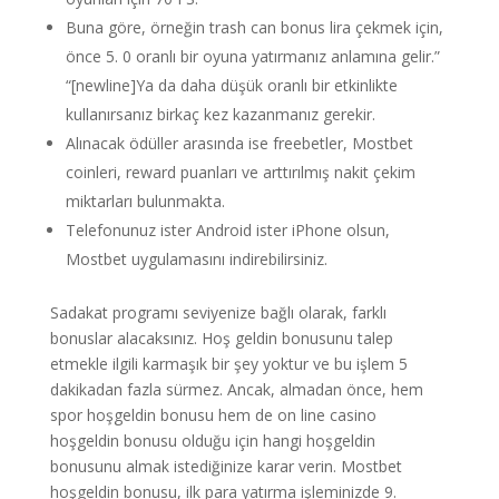
Buna göre, örneğin trash can bonus lira çekmek için,
önce 5. 0 oranlı bir oyuna yatırmanız anlamına gelir.”
“[newline]Ya da daha düşük oranlı bir etkinlikte
kullanırsanız birkaç kez kazanmanız gerekir.
Alınacak ödüller arasında ise freebetler, Mostbet
coinleri, reward puanları ve arttırılmış nakit çekim
miktarları bulunmakta.
Telefonunuz ister Android ister iPhone olsun,
Mostbet uygulamasını indirebilirsiniz.
Sadakat programı seviyenize bağlı olarak, farklı
bonuslar alacaksınız. Hoş geldin bonusunu talep
etmekle ilgili karmaşık bir şey yoktur ve bu işlem 5
dakikadan fazla sürmez. Ancak, almadan önce, hem
spor hoşgeldin bonusu hem de on line casino
hoşgeldin bonusu olduğu için hangi hoşgeldin
bonusunu almak istediğinize karar verin. Mostbet
hoşgeldin bonusu, ilk para yatırma işleminizde 9.