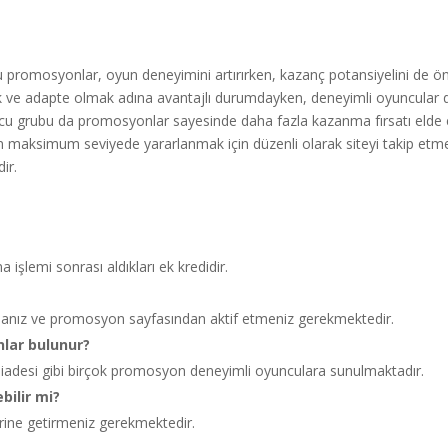
 promosyonlar, oyun deneyimini artırırken, kazanç potansiyelini de ö
mek ve adapte olmak adına avantajlı durumdayken, deneyimli oyuncular 
yuncu grubu da promosyonlar sayesinde daha fazla kazanma fırsatı elde 
maksimum seviyede yararlanmak için düzenli olarak siteyi takip etm
ir.
 işlemi sonrası aldıkları ek kredidir.
pmanız ve promosyon sayfasından aktif etmeniz gerekmektedir.
nlar bulunur?
p iadesi gibi birçok promosyon deneyimli oyunculara sunulmaktadır.
bilir mi?
yerine getirmeniz gerekmektedir.