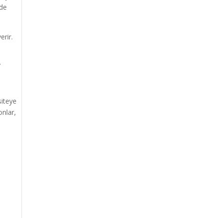
nde
rir.
.
siteye
onlar,