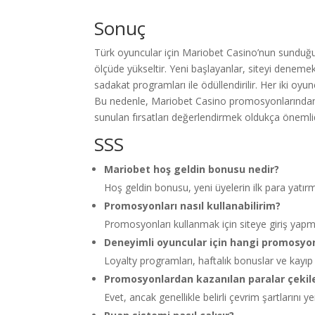
Sonuç
Türk oyuncular için Mariobet Casino’nun sunduğu
ölçüde yükseltir. Yeni başlayanlar, siteyi dene
sadakat programları ile ödüllendirilir. Her iki o
Bu nedenle, Mariobet Casino promosyonlarından 
sunulan fırsatları değerlendirmek oldukça önemlid
SSS
Mariobet hoş geldin bonusu nedir?
Hoş geldin bonusu, yeni üyelerin ilk para yatırma
Promosyonları nasıl kullanabilirim?
Promosyonları kullanmak için siteye giriş ya
Deneyimli oyuncular için hangi promosyo
Loyalty programları, haftalık bonuslar ve kayı
Promosyonlardan kazanılan paralar çekile
Evet, ancak genellikle belirli çevrim şartlarını 