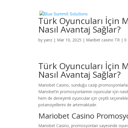
Türk Oyuncuları İçin 
Nasıl Avantaj Sağlar?
by
yanz
|
Mar 10, 2025
|
Maribet casino TR
|
0
Türk Oyuncuları İçin 
Nasıl Avantaj Sağlar?
Mariobet Casino, sunduğu cazip promosyonlarla 
Mariobet’in promosyonlarının oyuncular için nası
hem de deneyimli oyuncular için çeşitli seçenekl
potansiyellerini de artırmaktadır.
Mariobet Casino Promosyon
Mariobet Casino, promosyonları sayesinde oyunc