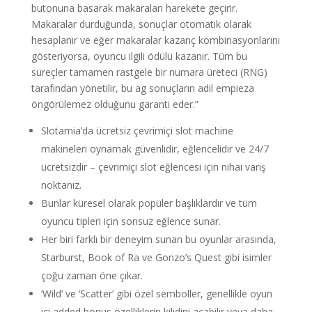
butonuna basarak makaraları harekete geçirir.
Makaralar durduğunda, sonuçlar otomatik olarak
hesaplanır ve eğer makaralar kazanç kombinasyonlarını
gösteriyorsa, oyuncu ilgili ödülü kazanır. Tüm bu
süreçler tamamen rastgele bir numara üreteci (RNG)
tarafından yönetilir, bu ag sonuçların adil empieza
öngörülemez olduğunu garanti eder.”
Slotamia’da ücretsiz çevrimiçi slot machine
makineleri oynamak güvenlidir, eğlencelidir ve 24/7
ücretsizdir – çevrimiçi slot eğlencesi için nihai varış
noktanız.
Bunlar küresel olarak popüler başlıklardır ve tüm
oyuncu tipleri için sonsuz eğlence sunar.
Her biri farklı bir deneyim sunan bu oyunlar arasında,
Starburst, Book of Ra ve Gonzo’s Quest gibi isimler
çoğu zaman öne çıkar.
‘Wild’ ve ‘Scatter’ gibi özel semboller, genellikle oyun
içi added bonus özelliklerin kilidini açabilir veya daha