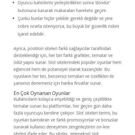
Oyuncu bahislerini yerleştirdikten sonra ‘döndür’
butonuna basarak makaraları harekete geçirir.
Çünkü bunlar hiçbir şekilde gerekli değildir ve yine
sobre ısrarla isteniyorsa, bu büyük bir güvenlik riskini
işaret edebilir.
Ayrıca, position siteleri farklı sağlayıcılar tarafından
desteklendiği için, her biri farklı grafikler, temalar ve
ödül yapısı sunar. Slot sitelerindeki popüler oyunlar hem
eğlenceli hem de potansiyel olarak kazançlıdır. Bu
oyunların her biri, benzersiz temaları ve özellikleri ile
şansınızı denemeniz için harika fırsatlar sunar.
En Çok Oynanan Oyunlar
Kullanıcıların kolayca erişebildiği ve geniş çeşitlilikte
temalar sunan bu platformlar, her geçen gün daha
fazla oyuncuyu kendine çekiyor. Slot siteleri terimi, bu
oyunları barındıran ve farklı promosyonlar ve bonuslar
sunarak kullanıcı deneyimini zenginleştiren on-line
siteleri ifade eder. Bu siteler, geleneksel slot