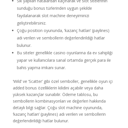
Sık yapılan hatalardan kaçınarak ve slot sitelerinin
sunduğu bonus türlerinden uygun şekilde
faydalanarak slot machine deneyiminizi
geliştirebilirsiniz.
Çoğu position oyununda, ‘kazanç hatları’ (paylines)
adı verilen ve sembollerin değerlendirildiği hatlar
bulunur.
Bu siteler genellikle casino oyunlarına da ev sahipliği
yapar ve kullanıcılara sanal ortamda gerçek para ile
bahis yapma imkanı sunar.
‘Wild’ ve ‘Scatter’ gibi özel semboller, genellikle oyun içi
added bonus özelliklerin kilidini açabilir veya daha
yüksek kazançlar sunabilir. Ödeme tablosu, bu
sembollerin kombinasyonları ve değerleri hakkında
detaylı bilgi sağlar. Çoğu slot machine oyununda,
‘kazanç hatları’ (paylines) adı verilen ve sembollerin
değerlendirildiği hatlar bulunur.