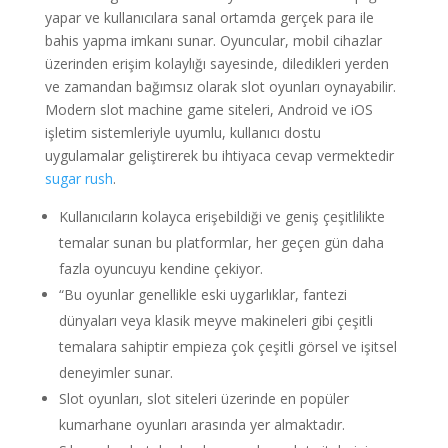
yapar ve kullanıcılara sanal ortamda gerçek para ile
bahis yapma imkanı sunar. Oyuncular, mobil cihazlar
üzerinden erişim kolaylığı sayesinde, diledikleri yerden
ve zamandan bağımsız olarak slot oyunları oynayabilir.
Modern slot machine game siteleri, Android ve iOS
işletim sistemleriyle uyumlu, kullanıcı dostu
uygulamalar geliştirerek bu ihtiyaca cevap vermektedir
sugar rush
.
Kullanıcıların kolayca erişebildiği ve geniş çeşitlilikte
temalar sunan bu platformlar, her geçen gün daha
fazla oyuncuyu kendine çekiyor.
“Bu oyunlar genellikle eski uygarlıklar, fantezi
dünyaları veya klasik meyve makineleri gibi çeşitli
temalara sahiptir empieza çok çeşitli görsel ve işitsel
deneyimler sunar.
Slot oyunları, slot siteleri üzerinde en popüler
kumarhane oyunları arasında yer almaktadır.