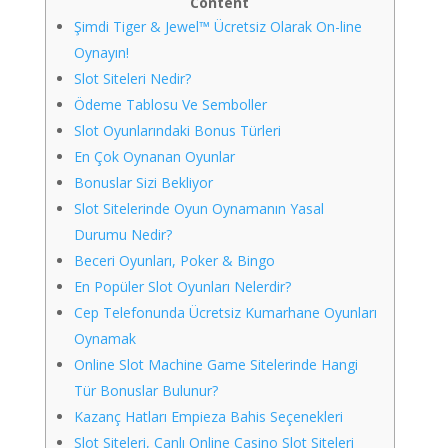
Content
Şimdi Tiger & Jewel™ Ücretsiz Olarak On-line
Oynayın!
Slot Siteleri Nedir?
Ödeme Tablosu Ve Semboller
Slot Oyunlarındaki Bonus Türleri
En Çok Oynanan Oyunlar
Bonuslar Sizi Bekliyor
Slot Sitelerinde Oyun Oynamanın Yasal
Durumu Nedir?
Beceri Oyunları, Poker & Bingo
En Popüler Slot Oyunları Nelerdir?
Cep Telefonunda Ücretsiz Kumarhane Oyunları
Oynamak
Online Slot Machine Game Sitelerinde Hangi
Tür Bonuslar Bulunur?
Kazanç Hatları Empieza Bahis Seçenekleri
Slot Siteleri, Canlı Online Casino Slot Siteleri