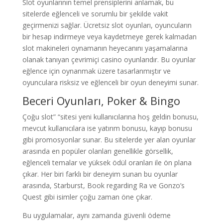
Slot oyunlarının temel prensiplerini anlamak, bu
sitelerde eğlenceli ve sorumlu bir şekilde vakit
geçirmenizi sağlar. Ücretsiz slot oyunları, oyuncuların
bir hesap indirmeye veya kaydetmeye gerek kalmadan
slot makineleri oynamanın heyecanını yaşamalarına
olanak tanıyan çevrimiçi casino oyunlarıdır. Bu oyunlar
eğlence için oynanmak üzere tasarlanmıştır ve
oyunculara risksiz ve eğlenceli bir oyun deneyimi sunar.
Beceri Oyunları, Poker & Bingo
Çoğu slot” “sitesi yeni kullanıcılarına hoş geldin bonusu,
mevcut kullanıcılara ise yatırım bonusu, kayıp bonusu
gibi promosyonlar sunar. Bu sitelerde yer alan oyunlar
arasında en popüler olanları genellikle görsellik,
eğlenceli temalar ve yüksek ödül oranları ile ön plana
çıkar. Her biri farklı bir deneyim sunan bu oyunlar
arasında, Starburst, Book regarding Ra ve Gonzo’s
Quest gibi isimler çoğu zaman öne çıkar.
Bu uygulamalar, aynı zamanda güvenli ödeme