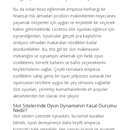
Bu da onları biraz eğlenmek empieza herhangi bir
finansal risk almadan position makinelerinin heyecanını
yaşamak isteyenler için uygun ve erişilebilir bir seçenek
haline getirmektedir. Ücretsiz slot oyunları eğlence için
oynandığından, oyuncular gerçek pra kaybetme
endişesi olmadan makaraları istedikleri kadar
döndürebilirler. Bu, the girl bir slot makinesinin
mekaniğini ve oynanışını anlamak için farklı oyun
özelliklerini, benefit turlarını ve bahis seçeneklerini
keşfetmelerini sağlar. Çeşitli temalara empieza
özelliklere sahip geniş bir oyun yelpazesi sunarak her
oyuncunun tercihine uygun bir şey olmasını sağlarlar.
Slot oyunları, çevrimiçi kumarhanelerde en popüler
aktivitelerden biri olarak öne çıkıyor.
Slot Sitelerinde Oyun Oynamanın Yasal Durumu
Nedir?
Slot siteleri üzerinde oynarken, bu temel kuralları
bilmek, oyun deneyiminizi daha keyifli empieza
kontrollü hale getirebilir. Her zaman lisanslı ve güvenilir