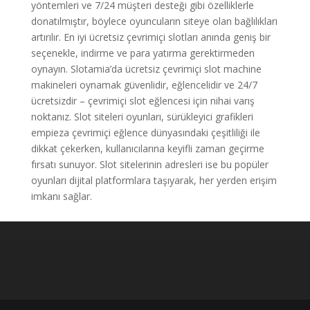
yöntemleri ve 7/24 müşteri desteği gibi özelliklerle
donatılmıştır, böylece oyuncuların siteye olan bağlılıkları
artırılır. En iyi ücretsiz çevrimiçi slotları anında geniş bir
seçenekle, indirme ve para yatırma gerektirmeden
oynayın. Slotamia’da ücretsiz çevrimiçi slot machine
makineleri oynamak güvenlidir, eğlencelidir ve 24/7
ücretsizdir – çevrimiçi slot eğlencesi için nihai varış
noktanız. Slot siteleri oyunları, sürükleyici grafikleri
empieza çevrimiçi eğlence dünyasındaki çeşitliliği ile
dikkat çekerken, kullanıcılarına keyifli zaman geçirme
fırsatı sunuyor. Slot sitelerinin adresleri ise bu popüler
oyunları dijital platformlara taşıyarak, her yerden erişim
imkanı sağlar.