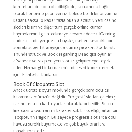
kumarhanede kontrol edildiğinde, konumuna bağlı
olarak her birine puan veririz. Lobide belirli bir unvan ne
kadar uzaksa, o kadar fazla puan alacaktır. Yeni casino
slotları bizim ve diğer tüm gerçek online kumar
hayranlarının ilgisini çekmeye devam edecek. IGaming
endüstrisinde yer joe en büyük şirketler, kesinlikle bir
sonraki süper hit arayışında durmayacaklar. Starburst,
Thunderstruck ve Book regarding Dead gibi oyunlar
efsanedir ve rakipleri yeni slotlar geliştirmeye teşvik
eder. Herhangi bir kumar mücadelesini kontrol etmek
için ilk kriterler bunlardır.
Book Of Cleopatra Slot
Ancak ücretsiz oyun modunda gerçek para ödülleri
kazanmak mümkün değildir. Progresif slotlar, çevrimiçi
casinolarda en karlı oyunlar olarak kabul edilir. Bu on
line casino oyunlarının karakteristik bir özelliği, artan bir
jackpotun varlığıdır. Bu sayede progresif slotlarda ödül
havuzu sürekli büyümekte ve çok büyük oranlara
ulaşabilmektedir.