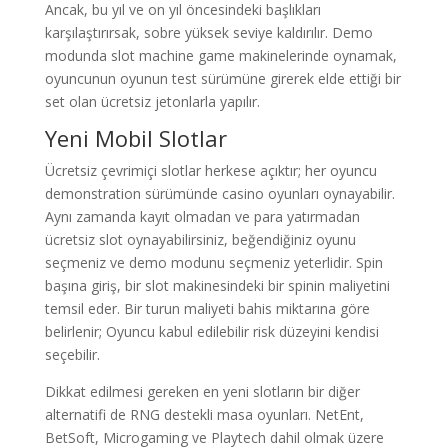
Ancak, bu yıl ve on yıl öncesindeki başlıkları
karşılaştırırsak, sobre yüksek seviye kaldırılır. Demo
modunda slot machine game makinelerinde oynamak,
oyuncunun oyunun test sürümüne girerek elde ettiği bir
set olan ücretsiz jetonlarla yapılır.
Yeni Mobil Slotlar
Ücretsiz çevrimiçi slotlar herkese açıktır; her oyuncu
demonstration sürümünde casino oyunları oynayabilir.
Aynı zamanda kayıt olmadan ve para yatırmadan
ücretsiz slot oynayabilirsiniz, beğendiğiniz oyunu
seçmeniz ve demo modunu seçmeniz yeterlidir. Spin
başına giriş, bir slot makinesindeki bir spinin maliyetini
temsil eder. Bir turun maliyeti bahis miktarına göre
belirlenir; Oyuncu kabul edilebilir risk düzeyini kendisi
seçebilir.
Dikkat edilmesi gereken en yeni slotların bir diğer
alternatifi de RNG destekli masa oyunları. NetEnt,
BetSoft, Microgaming ve Playtech dahil olmak üzere