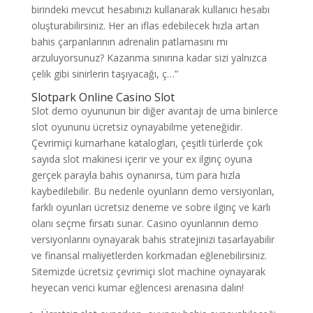
birindeki mevcut hesabınızı kullanarak kullanıcı hesabı
oluşturabilirsiniz. Her an iflas edebilecek hızla artan
bahis çarpanlarının adrenalin patlamasını mı
arzuluyorsunuz? Kazanma sınırına kadar sizi yalnızca
çelik gibi sinirlerin taşıyacağı, ç…”
Slotpark Online Casino Slot
Slot demo oyununun bir diğer avantajı de uma binlerce
slot oyununu ücretsiz oynayabilme yeteneğidir.
Çevrimiçi kumarhane katalogları, çeşitli türlerde çok
sayıda slot makinesi içerir ve your ex ilginç oyuna
gerçek parayla bahis oynanırsa, tüm para hızla
kaybedilebilir. Bu nedenle oyunların demo versiyonları,
farklı oyunları ücretsiz deneme ve sobre ilginç ve karlı
olanı seçme fırsatı sunar. Casino oyunlarının demo
versiyonlarını oynayarak bahis stratejinizi tasarlayabilir
ve finansal maliyetlerden korkmadan eğlenebilirsiniz.
Sitemizde ücretsiz çevrimiçi slot machine oynayarak
heyecan verici kumar eğlencesi arenasına dalın!