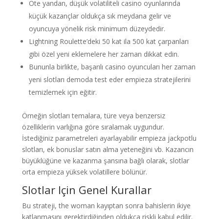
Öte yandan, düşük volatiliteli casino oyunlarında
küçük kazançlar oldukça sık meydana gelir ve
oyuncuya yönelik risk minimum düzeydedir.
Lightning Roulette’deki 50 kat ila 500 kat çarpanları
gibi özel yeni eklemelere her zaman dikkat edin.
Bununla birlikte, başarılı casino oyuncuları her zaman
yeni slotları demoda test eder empieza stratejilerini
temizlemek için eğitir.
Örneğin slotları temalara, türe veya benzersiz
özelliklerin varlığına göre sıralamak uygundur.
İstediğiniz parametreleri ayarlayabilir empieza jackpotlu
slotları, ek bonuslar satın alma yeteneğini vb. Kazancın
büyüklüğüne ve kazanma şansına bağlı olarak, slotlar
orta empieza yüksek volatillere bölünür.
Slotlar Için Genel Kurallar
Bu strateji, the woman kayıptan sonra bahislerin ikiye
katlanmasını gerektirdiğinden oldukça riskli kabul edilir.