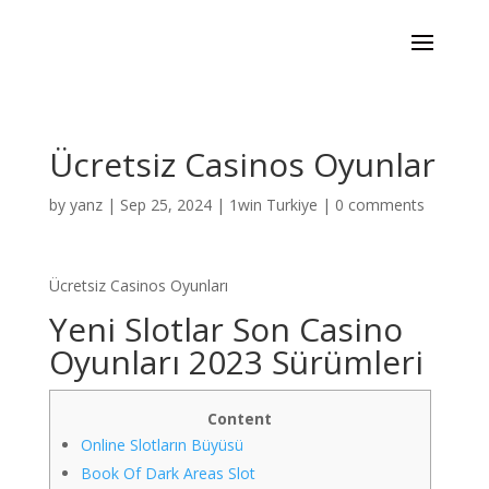
Ücretsiz Casinos Oyunlar
by
yanz
|
Sep 25, 2024
|
1win Turkiye
|
0 comments
Ücretsiz Casinos Oyunları
Yeni Slotlar Son Casino
Oyunları 2023 Sürümleri
Content
Online Slotların Büyüsü
Book Of Dark Areas Slot