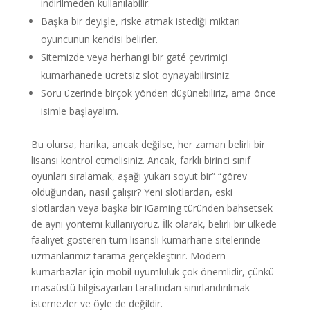
indirilmeden kullanılabilir.
Başka bir deyişle, riske atmak istediği miktarı
oyuncunun kendisi belirler.
Sitemizde veya herhangi bir gaté çevrimiçi
kumarhanede ücretsiz slot oynayabilirsiniz.
Soru üzerinde birçok yönden düşünebiliriz, ama önce
isimle başlayalım.
Bu olursa, harika, ancak değilse, her zaman belirli bir
lisansı kontrol etmelisiniz. Ancak, farklı birinci sınıf
oyunları sıralamak, aşağı yukarı soyut bir” “görev
olduğundan, nasıl çalışır? Yeni slotlardan, eski
slotlardan veya başka bir iGaming türünden bahsetsek
de aynı yöntemi kullanıyoruz. İlk olarak, belirli bir ülkede
faaliyet gösteren tüm lisanslı kumarhane sitelerinde
uzmanlarımız tarama gerçekleştirir. Modern
kumarbazlar için mobil uyumluluk çok önemlidir, çünkü
masaüstü bilgisayarları tarafından sınırlandırılmak
istemezler ve öyle de değildir.