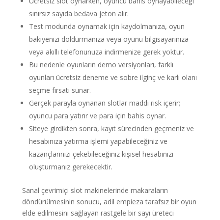
Ücretsiz slot oynarken, oyuncu bahis oynayabileceği
sınırsız sayıda bedava jeton alır.
Test modunda oynamak için kaydolmanıza, oyun
bakiyenizi doldurmanıza veya oyunu bilgisayarınıza
veya akıllı telefonunuza indirmenize gerek yoktur.
Bu nedenle oyunların demo versiyonları, farklı
oyunları ücretsiz deneme ve sobre ilginç ve karlı olanı
seçme fırsatı sunar.
Gerçek parayla oynanan slotlar maddi risk içerir;
oyuncu para yatırır ve para için bahis oynar.
Siteye girdikten sonra, kayıt sürecinden geçmeniz ve
hesabınıza yatırma işlemi yapabileceğiniz ve
kazançlarınızı çekebileceğiniz kişisel hesabınızı
oluşturmanız gerekecektir.
Sanal çevrimiçi slot makinelerinde makaraların
döndürülmesinin sonucu, adil empieza tarafsız bir oyun
elde edilmesini sağlayan rastgele bir sayı üreteci