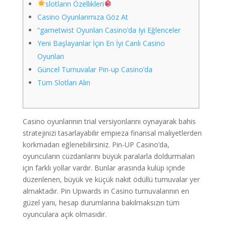
slotların Özellikleri
Casino Oyunlarımıza Göz At
“gametwist Oyunları Casino’da Iyi Eğlenceler
Yeni Başlayanlar İçin En İyi Canlı Casino
Oyunları
Güncel Turnuvalar Pin-up Casino’da
Tüm Slotları Alın
Casino oyunlarının trial versiyonlarını oynayarak bahis
stratejinizi tasarlayabilir empieza finansal maliyetlerden
korkmadan eğlenebilirsiniz. Pin-UP Casino’da,
oyuncuların cüzdanlarını büyük paralarla doldurmaları
için farklı yollar vardır. Bunlar arasında kulüp içinde
düzenlenen, büyük ve küçük nakit ödüllü turnuvalar yer
almaktadır. Pin Upwards in Casino turnuvalarının en
güzel yanı, hesap durumlarına bakılmaksızın tüm
oyunculara açık olmasıdır.