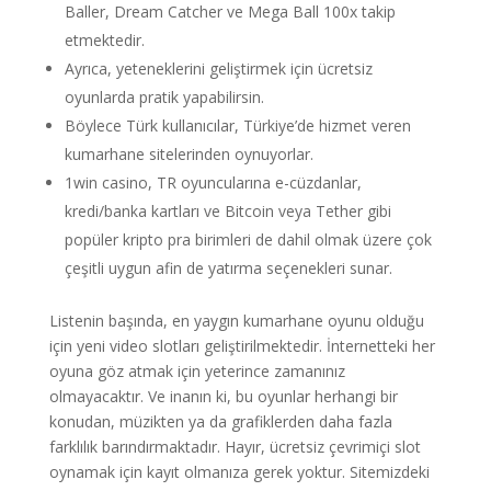
Baller, Dream Catcher ve Mega Ball 100x takip
etmektedir.
Ayrıca, yeteneklerini geliştirmek için ücretsiz
oyunlarda pratik yapabilirsin.
Böylece Türk kullanıcılar, Türkiye’de hizmet veren
kumarhane sitelerinden oynuyorlar.
1win casino, TR oyuncularına e-cüzdanlar,
kredi/banka kartları ve Bitcoin veya Tether gibi
popüler kripto pra birimleri de dahil olmak üzere çok
çeşitli uygun afin de yatırma seçenekleri sunar.
Listenin başında, en yaygın kumarhane oyunu olduğu
için yeni video slotları geliştirilmektedir. İnternetteki her
oyuna göz atmak için yeterince zamanınız
olmayacaktır. Ve inanın ki, bu oyunlar herhangi bir
konudan, müzikten ya da grafiklerden daha fazla
farklılık barındırmaktadır. Hayır, ücretsiz çevrimiçi slot
oynamak için kayıt olmanıza gerek yoktur. Sitemizdeki