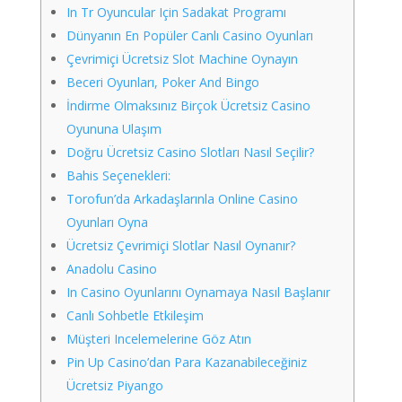
In Tr Oyuncular Için Sadakat Programı
Dünyanın En Popüler Canlı Casino Oyunları
Çevrimiçi Ücretsiz Slot Machine Oynayın
Beceri Oyunları, Poker And Bingo
İndirme Olmaksınız Birçok Ücretsiz Casino
Oyununa Ulaşım
Doğru Ücretsiz Casino Slotları Nasıl Seçilir?
Bahis Seçenekleri:
Torofun’da Arkadaşlarınla Online Casino
Oyunları Oyna
Ücretsiz Çevrimiçi Slotlar Nasıl Oynanır?
Anadolu Casino
In Casino Oyunlarını Oynamaya Nasıl Başlanır
Canlı Sohbetle Etkileşim
Müşteri Incelemelerine Göz Atın
Pin Up Casino’dan Para Kazanabileceğiniz
Ücretsiz Piyango