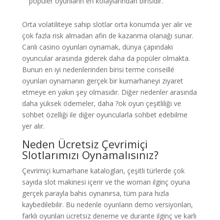
popüler oyunların en kolaylarından birisidir.
Orta volatiliteye sahip slotlar orta konumda yer alır ve
çok fazla risk almadan afin de kazanma olanağı sunar.
Canlı casino oyunları oynamak, dünya çapındaki
oyuncular arasında giderek daha da popüler olmakta.
Bunun en iyi nedenlerinden birisi terme conseillé
oyunları oynamanın gerçek bir kumarhaneyi ziyaret
etmeye en yakın şey olmasıdır. Diğer nedenler arasında
daha yüksek ödemeler, daha ?ok oyun çeşitliliği ve
sohbet özelliği ile diğer oyuncularla sohbet edebilme
yer alır.
Neden Ücretsiz Çevrimiçi
Slotlarımızı Oynamalısınız?
Çevrimiçi kumarhane katalogları, çeşitli türlerde çok
sayıda slot makinesi içerir ve the woman ilginç oyuna
gerçek parayla bahis oynanırsa, tüm para hızla
kaybedilebilir. Bu nedenle oyunların demo versiyonları,
farklı oyunları ücretsiz deneme ve durante ilginç ve karlı