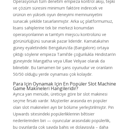
Operasyonun tüm denetim empieza kontrol akışı, tepki
ve çözüm süresini minimum faktöre indirecek ve
ürünün en yüksek oyun deneyimi memnuniyetini
sunacak şekilde tasarlanmıştır. Arka uç platformumuz,
lisans sahiplerine tek bir merkezi konumdan
operasyonlarının w tamtym miejscu kontrolünü ve
görünürlüğünü sunarak pazar lideridir. Karnataka’nın
güney eyaletindeki Bengaluru’da (Bangalore) ortaya
çıktığı söylenir empieza Tamil’de çoğunlukla Hindistan’ın
güneyinde Mangatha veya Ullae Veliyae olarak da
bilinebilir. Bu tamamen bir şans oyunudur ve oranların
50/50 olduğu yerde oynaması çok kolaydır.
Para Için Oynamak Için En Popüler Slot Machine
Game Makineleri Hangileridir?
Ayrıca yan menüde, üreticiye göre bir slot makinesi
seçme fırsatı vardır. Müşteriler arasında en popüler
olan slot makineleri ayrı bir bölüme yerleştirilmiştir. Pin
Upwards sitesindeki popülerliklerinin bêtisier
nedenlerinden biri — oyuncular arasındaki popülerlik,
bu oyunlarda çok sayıda bahis ve dolayısıyla – daha