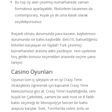
Bu top oy alan çevrimiçi kumarhanede zaman
formatınızı ayarlayabilir, fikstürlerin tasarımını da
contemporary, Asyalı ya de uma klasik olarak
seçebiliyorsunuz.
Başarılı olması durumunda para kazanır, kaybetmesi
durumunda ise bahis kaybedilir. Bets10, bahsettiğimiz
kriterleri karşılayan en faydal? Türk çevrimiçi
kumarhaneleri arasına adını yazdırıyor. Yeni üyelerine
hoş geldin bonusu seçenekleri arasında seçme şansı
tanıyor.
Casino Oyunları
Oyunun tüm iç işleyişini ve en iyi Crazy Time
stratejilerini öğrenmek için kapsamlı Crazy Time
kılavuzumuza göz at. Crazy Time’ı başlattığında, seni
büyük bir Çarkıfelek, samimi bir web host ve 8 farklı
bahis seçeneği ile Monopoly’ye benzer bir bahis
arayüzü karşılar. Evet, Torofun’da sobre zorlu ve