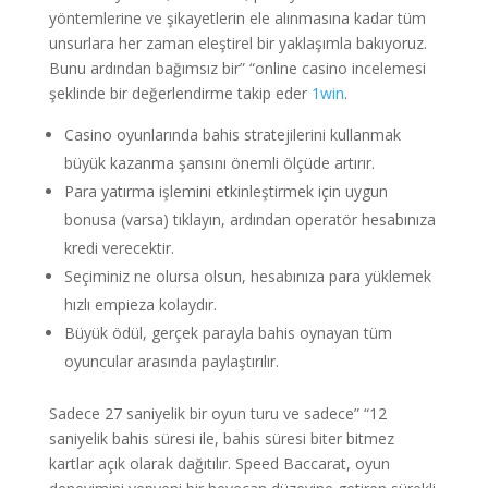
yöntemlerine ve şikayetlerin ele alınmasına kadar tüm
unsurlara her zaman eleştirel bir yaklaşımla bakıyoruz.
Bunu ardından bağımsız bir” “online casino incelemesi
şeklinde bir değerlendirme takip eder
1win
.
Casino oyunlarında bahis stratejilerini kullanmak
büyük kazanma şansını önemli ölçüde artırır.
Para yatırma işlemini etkinleştirmek için uygun
bonusa (varsa) tıklayın, ardından operatör hesabınıza
kredi verecektir.
Seçiminiz ne olursa olsun, hesabınıza para yüklemek
hızlı empieza kolaydır.
Büyük ödül, gerçek parayla bahis oynayan tüm
oyuncular arasında paylaştırılır.
Sadece 27 saniyelik bir oyun turu ve sadece” “12
saniyelik bahis süresi ile, bahis süresi biter bitmez
kartlar açık olarak dağıtılır. Speed Baccarat, oyun