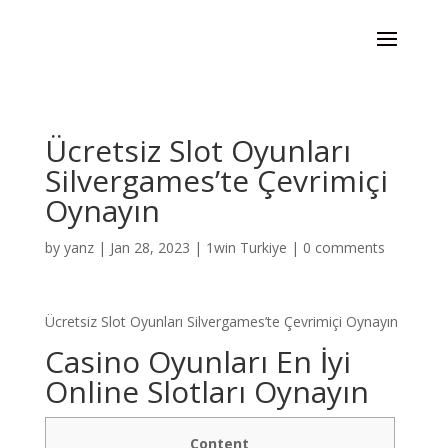
Ücretsiz Slot Oyunları
Silvergames’te Çevrimiçi
Oynayın
by
yanz
|
Jan 28, 2023
|
1win Turkiye
|
0 comments
Ücretsiz Slot Oyunları Silvergames’te Çevrimiçi Oynayın ️
Casino Oyunları En İyi
Online Slotları Oynayın
Content