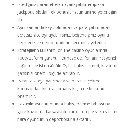
İstediğiniz parametreleri ayarlayabilir empieza
jackpotlu slotları, ek bonuslar satın animo yeteneğini
vb.
Aynı zamanda kayıt olmadan ve para yatırmadan
ücretsiz slot oynayabilirsiniz, beğendiğiniz oyunu
seçmeniz ve demo modunu seçmeniz yeterlidir.
Stratejilerin kullanımı on line casino oyunlarında
100% zaferini garanti” “etmese de, fonların rasyonel
dağıtımı ve iyi düşünülmüş bir bahis sistemi, kazanma
şansınızı önemli ölçüde artırabilir.
Paranızı siteye yatırmada ve paranızı çekme
konusunda sıkıntı yaşamamak için de bu konu
önemlidir.
Kazanılması durumunda bahis, ödeme tablosuna
göre kazanma katsayısı ile çarpılır empieza kazanılan
para oyuncunun depozitosuna aktarılır.