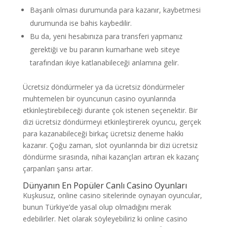
Başarılı olması durumunda para kazanır, kaybetmesi
durumunda ise bahis kaybedilir.
Bu da, yeni hesabınıza para transferi yapmanız
gerektiği ve bu paranın kumarhane web siteye
tarafından ikiye katlanabileceği anlamına gelir.
Ücretsiz döndürmeler ya da ücretsiz döndürmeler
muhtemelen bir oyuncunun casino oyunlarında
etkinleştirebileceği durante çok istenen seçenektir. Bir
dizi ücretsiz döndürmeyi etkinleştirerek oyuncu, gerçek
para kazanabileceği birkaç ücretsiz deneme hakkı
kazanır. Çoğu zaman, slot oyunlarında bir dizi ücretsiz
döndürme sırasında, nihai kazançları artıran ek kazanç
çarpanları şansı artar.
Dünyanın En Popüler Canlı Casino Oyunları
Kuşkusuz, online casino sitelerinde oynayan oyuncular,
bunun Türkiye’de yasal olup olmadığını merak
edebilirler. Net olarak söyleyebiliriz ki online casino