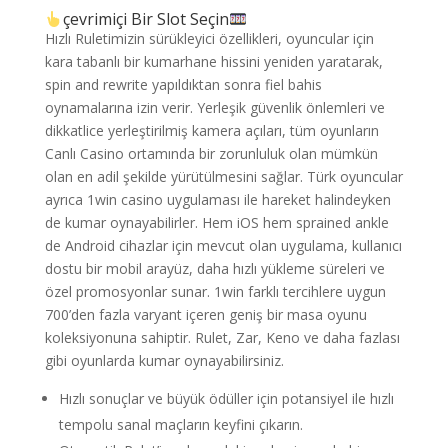
çevrimiçi Bir Slot Seçin
Hızlı Ruletimizin sürükleyici özellikleri, oyuncular için
kara tabanlı bir kumarhane hissini yeniden yaratarak,
spin and rewrite yapıldıktan sonra fiel bahis
oynamalarına izin verir. Yerleşik güvenlik önlemleri ve
dikkatlice yerleştirilmiş kamera açıları, tüm oyunların
Canlı Casino ortamında bir zorunluluk olan mümkün
olan en adil şekilde yürütülmesini sağlar. Türk oyuncular
ayrıca 1win casino uygulaması ile hareket halindeyken
de kumar oynayabilirler. Hem iOS hem sprained ankle
de Android cihazlar için mevcut olan uygulama, kullanıcı
dostu bir mobil arayüz, daha hızlı yükleme süreleri ve
özel promosyonlar sunar. 1win farklı tercihlere uygun
700’den fazla varyant içeren geniş bir masa oyunu
koleksiyonuna sahiptir. Rulet, Zar, Keno ve daha fazlası
gibi oyunlarda kumar oynayabilirsiniz.
Hızlı sonuçlar ve büyük ödüller için potansiyel ile hızlı
tempolu sanal maçların keyfini çıkarın.