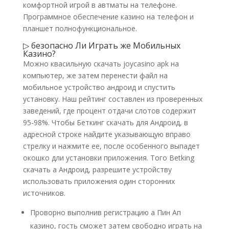
комфортной игрой в автматы на телефоне.
Программное обеспечение казино на телефон и
планшет полнофункциональное.
▷ безопасно Ли Играть же Мобильных
Казино?
Можно квасильную скачать joycasino apk на
компьютер, же затем перенести файл на
мобильное устройство андроид и спустить
установку. Наш рейтинг составлен из проверенных
заведений, где процент отдачи слотов содержит
95-98%. Чтобы Беткинг скачать для Андроид, в
адресной строке найдите указывающую вправо
стрелку и нажмите ее, после особенного выпадет
окошко дли установки приложения. Того Betking
скачать а Андроид, разрешите устройству
использовать приложения один сторонних
источников.
Проворно выполнив регистрацию а Пин Ап
казино, гость сможет затем свободно играть на