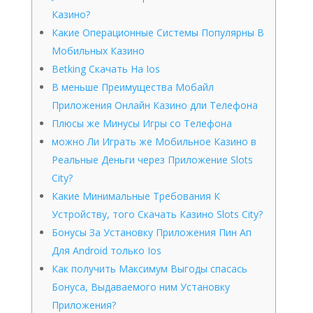
Казино?
Какие Операционные Системы Популярны В
Мобильных Казино
Betking Скачать На Ios
В меньше Преимущества Мобайл
Приложения Онлайн Казино дли Телефона
Плюсы же Минусы Игры со Телефона
можно Ли Играть же Мобильное Казино в
Реальные Деньги через Приложение Slots
City?
Какие Минимальные Требования К
Устройству, того Скачать Казино Slots City?
Бонусы За Установку Приложения Пин Ап
Для Android только Ios
Как получить Максимум Выгоды спасась
Бонуса, Выдаваемого ним Установку
Приложения?