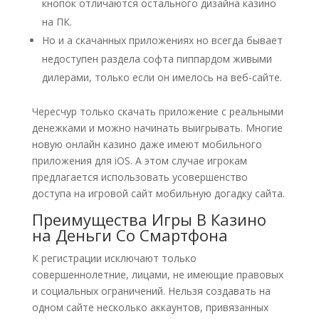
кнопок отличаются остального дизайна казино
на ПК.
Но и а скачанных приложениях но всегда бывает
недоступен раздела софта пиппардом живыми
дилерами, только если он имелось на веб-сайте.
Чересчур только скачать приложение с реальными
денежками и можно начинать выигрывать. Многие
новую онлайн казино даже имеют мобильного
приложения для iOS. А этом случае игрокам
предлагается использовать усовершенство
доступа на игровой сайт мобильную догадку сайта.
Преимущества Игры В Казино
на Деньги Со Смартфона
К регистрации исключают только
совершеннолетние, лицами, не имеющие правовых
и социальных ограничений. Нельзя создавать на
одном сайте несколько аккаунтов, привязанных