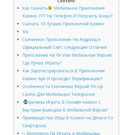
Content
Как Скачать
Мобильное Приложение
Казино 777 На Телефон И Получить Бонус?
Скачать 10 Лучших Приложений Казино
Ios
Скачанное Приложение На Андроид и
Официальный Сайт: следующие Отличия
Приложение На Пк Или Мобильная Версия:
Где Лучше Играть?
Как Зарегистрироваться В Приложении
Казино Apk И проходит Верификацию?
Особенности Скачанных Версий Pin Up
Casino Для Мобильных Телефонов
причины Играть В Онлайн-казино С
Быстрым Выводом В Мобильной Версии”
Преимущества Игры В Казино на Деньги Со
Смартфона
▷ безопасно Ли Играть и Мобильных