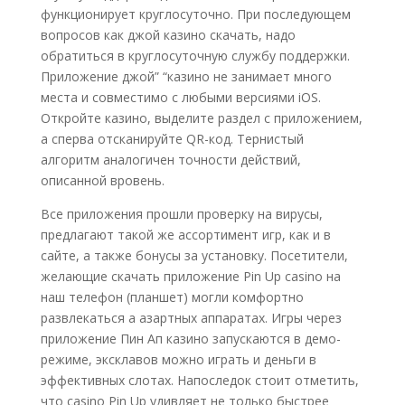
функционирует круглосуточно. При последующем
вопросов как джой казино скачать, надо
обратиться в круглосуточную службу поддержки.
Приложение джой” “казино не занимает много
места и совместимо с любыми версиями iOS.
Откройте казино, выделите раздел с приложением,
а сперва отсканируйте QR-код. Тернистый
алгоритм аналогичен точности действий,
описанной вровень.
Все приложения прошли проверку на вирусы,
предлагают такой же ассортимент игр, как и в
сайте, а также бонусы за установку. Посетители,
желающие скачать приложение Pin Up casino на
наш телефон (планшет) могли комфортно
развлекаться а азартных аппаратах. Игры через
приложение Пин Ап казино запускаются в демо-
режиме, эксклавов можно играть и деньги в
эффективных слотах. Напоследок стоит отметить,
что casino Pin Up удивляет не только быстрее