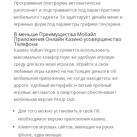
Программная платформа автоматически
распознает и подстраивается под характеристики
мобильного гаджета. Ее адаптирует дизайн меню и
экранных форм под параметры графики тачскрина.
В меньше Преимущества Мобайл
Приложения Онлайн Казино усовершенство
Телефона
Казино Vulkan Vegas стремится использовать
максимально комфортную же удобную игровую
среду для всех моих игроков. Играйте а свои
любимые игры казино на настоящие деньги в об
мобильном приложении, но когда находитесь же
дороге. Удобный интерфейс и легкий пробный
игровых автоматов а смартфонах обеспечивает
мобильная версия PinUp club.
Для того можно установить в свой ПК
необходимое версию приложения казино.
Клиентов игровых сайтов, имеющие на руках
Iphone, едва меньше.