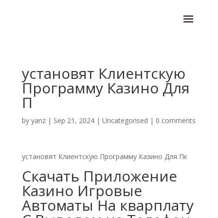
установят Клиентскую
Программу Казино Для
П
by
yanz
|
Sep 21, 2024
|
Uncategorised
|
0 comments
установят Клиентскую Программу Казино Для Пк
Скачать Приложение
Казино Игровые
Автоматы На кварплату