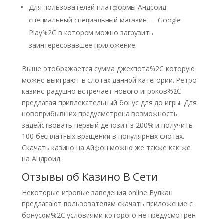
Для пользователей платформы Андроид
специальный специальный магазин — Google
Play%2C в котором можно загрузить
заинтересовавшее приложение.
Выше отображается сумма джекпота%2C которую
можно выиграют в слотах данной категории. Ретро
казино радушно встречает нового игроков%2C
предлагая привлекательный бонус для до игры. Для
новоприбывших предусмотрена возможность
задействовать первый депозит в 200% и получить
100 бесплатных вращений в популярных слотах.
Скачать казино на Айфон можно же также как же
на Андроид.
Отзывы об Казино В Сети
Некоторые игровые заведения online Вулкан
предлагают пользователям скачать приложение с
бонусом%2C условиями которого не предусмотрен