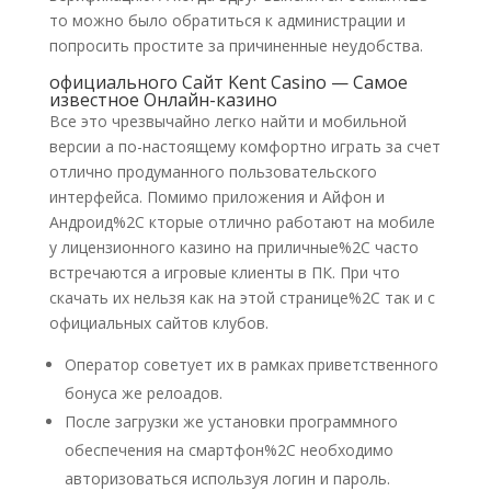
то можно было обратиться к администрации и
попросить простите за причиненные неудобства.
официального Сайт Kent Casino — Самое
известное Онлайн-казино
Все это чрезвычайно легко найти и мобильной
версии а по-настоящему комфортно играть за счет
отлично продуманного пользовательского
интерфейса. Помимо приложения и Айфон и
Андроид%2C кторые отлично работают на мобиле
у лицензионного казино на приличные%2C часто
встречаются а игровые клиенты в ПК. При что
скачать их нельзя как на этой странице%2C так и с
официальных сайтов клубов.
Оператор советует их в рамках приветственного
бонуса же релоадов.
После загрузки же установки программного
обеспечения на смартфон%2C необходимо
авторизоваться используя логин и пароль.