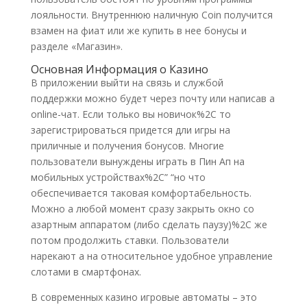
лояльности. Внутреннюю наличную Coin получится
взамен на фиат или же купить в нее бонусы и
разделе «Магазин».
Основная Информация о Казино
В приложении выйти на связь и службой
поддержки можно будет через почту или написав а
online-чат. Если только вы новичок%2C то
зарегистрироваться придется дли игры на
приличные и получения бонусов. Многие
пользователи вынуждены играть в Пин Ап на
мобильных устройствах%2C” “но что
обеспечивается таковая комфортабельность.
Можно а любой момент сразу закрыть окно со
азартным аппаратом (либо сделать паузу)%2C же
потом продолжить ставки. Пользователи
нарекают а на относительное удобное управление
слотами в смартфонах.
В современных казино игровые автоматы – это