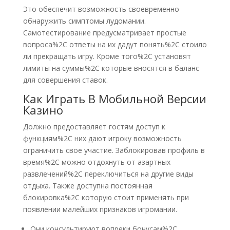
Это обеспечит возможность своевременно
обнаружить симптомы лудомании.
Самотестирование предусматривает простые
вопроса%2C ответы на их дадут понять%2C стоило
ли прекращать игру. Кроме того%2C установят
лимиты на суммы%2C которые вносятся в баланс
для совершения ставок.
Как Играть В Мобильной Версии
Казино
Должно предоставляет гостям доступ к
функциям%2C них дают игроку возможность
ограничить свое участие. Заблокировав профиль в
время%2C можно отдохнуть от азартных
развлечений%2C переключиться на другие виды
отдыха. Также доступна постоянная
блокировка%2C которую стоит применять при
появлении малейших признаков игромании.
Они консультируют вопреки бонусам%2C