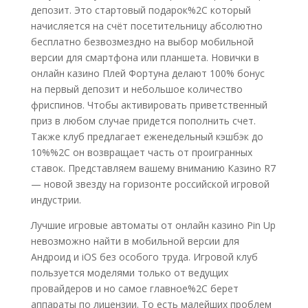
депозит. Это стартовый подарок%2C который
начисляется на счёт посетительницу абсолютно
бесплатно безвозмездно на выбор мобильной
версии для смартфона или планшета. Новички в
онлайн казино Плей Фортуна делают 100% бонус
на первый депозит и небольшое количество
фриспинов. Чтобы активировать приветственный
приз в любом случае придется пополнить счет.
Также клуб предлагает еженедельный кэшбэк до
10%%2C он возвращает часть от проигранных
ставок. Представляем вашему вниманию Казино R7
— новой звезду на горизонте российской игровой
индустрии.
Лучшие игровые автоматы от онлайн казино Pin Up
невозможно найти в мобильной версии для
Андроид и iOS без особого труда. Игровой клуб
пользуется моделями только от ведущих
провайдеров и но самое главное%2C берет
аппараты по лицензии. То есть малейших проблем