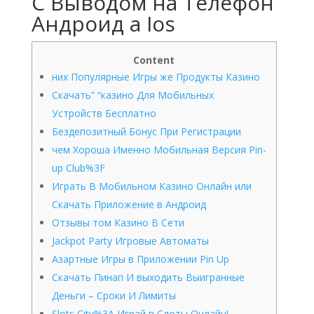
С Выводом на Телефон
Андроид а Ios
Content
них Популярные Игры же Продукты Казино
Скачать” “казино Для Мобильных
Устройств Бесплатно
Бездепозитный Бонус При Регистрации
чем Хороша Именно Мобильная Версия Pin-
up Club%3F
Играть В Мобильном Казино Онлайн или
Скачать Приложение в Андроид
Отзывы том Казино В Сети
Jackpot Party Игровые Автоматы
Азартные Игры в Приложении Pin Up
Скачать Пинап И выходить Выигранные
Деньги – Сроки И Лимиты
Slots City%3A Играй в Слоты Онлайн!