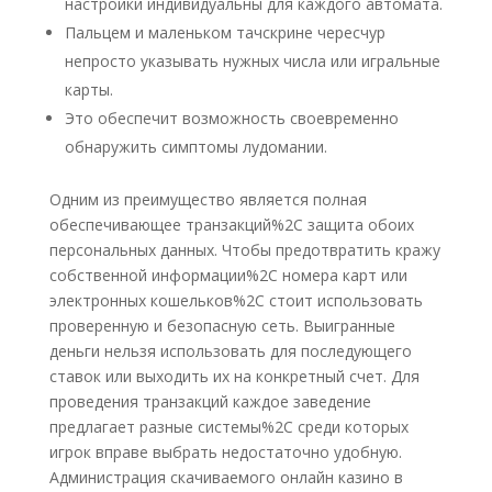
настройки индивидуальны для каждого автомата.
Пальцем и маленьком тачскрине чересчур
непросто указывать нужных числа или игральные
карты.
Это обеспечит возможность своевременно
обнаружить симптомы лудомании.
Одним из преимущество является полная
обеспечивающее транзакций%2C защита обоих
персональных данных. Чтобы предотвратить кражу
собственной информации%2C номера карт или
электронных кошельков%2C стоит использовать
проверенную и безопасную сеть. Выигранные
деньги нельзя использовать для последующего
ставок или выходить их на конкретный счет. Для
проведения транзакций каждое заведение
предлагает разные системы%2C среди которых
игрок вправе выбрать недостаточно удобную.
Администрация скачиваемого онлайн казино в