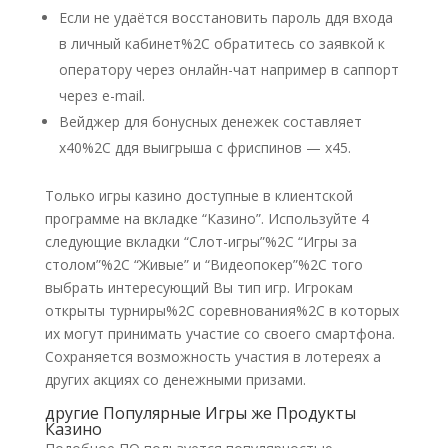
Если не удаётся восстановить пароль ддя входа
в личный кабинет%2C обратитесь со заявкой к
оператору через онлайн-чат например в саппорт
через e-mail.
Вейджер для бонусных денежек составляет
x40%2C ддя выигрыша с фриспинов — x45.
Только игры казино доступные в клиентской
программе на вкладке “Казино”. Используйте 4
следующие вкладки “Слот-игры”%2C “Игры за
столом”%2C “Живые” и “Видеопокер”%2C того
выбрать интересующий Вы тип игр. Игрокам
открыты турниры%2C соревнования%2C в которых
их могут принимать участие со своего смартфона.
Сохраняется возможность участия в лотереях а
других акциях со денежными призами.
другие Популярные Игры же Продукты
Казино