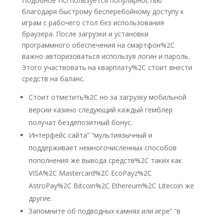
Подобное ПО пользуется популярностью
благодаря быстрому бесперебойному доступу к
играм с рабочего стол без использования
браузера. После загрузки и установки
программного обеспечения на смартфон%2C
важно авторизоваться используя логин и пароль.
Этого участвовать на кварплату%2C стоит внести
средств на баланс.
Стоит отметить%2C но за загрузку мобильной
версии казино следующий каждый гемблер
получат бездепозитный бонус.
Интерфейс сайта” “мультиязычный и
поддерживает немногочисленных способов
пополнения же вывода средств%2C таких как
VISA%2C Mastercard%2C EcoPayz%2C
AstroPay%2C Bitcoin%2C Ethereum%2C Litecoin же
другие.
Запомните об подводных камнях или игре” “в