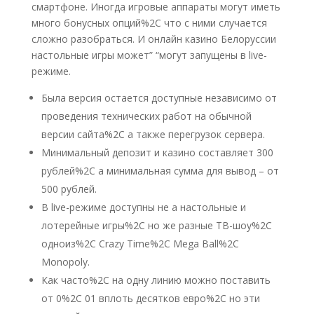
смартфоне. Иногда игровые аппараты могут иметь
много бонусных опций%2C что с ними случается
сложно разобраться. И онлайн казино Белоруссии
настольные игры может” “могут запущены в live-
режиме.
Была версия остается доступные независимо от
проведения технических работ на обычной
версии сайта%2C а также перегрузок сервера.
Минимальный депозит и казино составляет 300
рублей%2C а минимальная сумма для вывод – от
500 рублей.
В live-режиме доступны не а настольные и
лотерейные игры%2C но же разные ТВ-шоу%2C
одноиз%2C Crazy Time%2C Mega Ball%2C
Monopoly.
Как часто%2C на одну линию можно поставить
от 0%2C 01 вплоть десятков евро%2C но эти