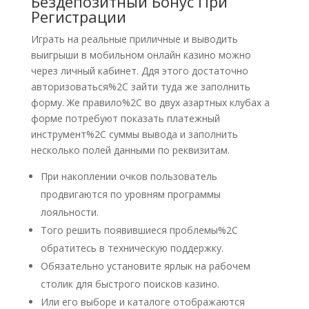
Бездепозитный Бонус При
Регистрации
Играть на реальные приличные и выводить
выигрыши в мобильном онлайн казино можно
через личный кабинет. Ддя этого достаточно
авторизоваться%2C зайти туда же заполнить
форму. Же правило%2C во двух азартных клубах а
форме потребуют показать платежный
инструмент%2C суммы вывода и заполнить
несколько полей данными по реквизитам.
При накоплении очков пользователь
продвигаются по уровням программы
лояльности.
Того решить появившиеся проблемы%2C
обратитесь в техническую поддержку.
Обязательно установите ярлык на рабочем
столик для быстрого поисков казино.
Или его выборе и каталоге отображаются