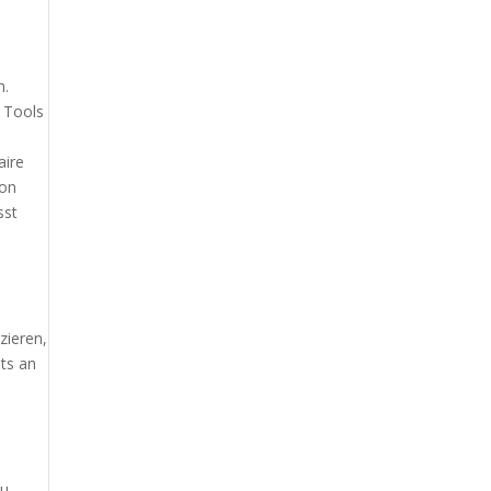
n.
. Tools
aire
von
sst
zieren,
nts an
zu