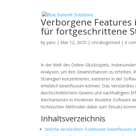
Verborgene Features 
für fortgeschrittene S
by
yanz
|
Mar 12, 2025
|
Uncategorised
|
0 co
In der Welt des Online-Glücksspiels, insbesonde
Analysen, um ihre Gewinnchancen zu erhöhen. Wä
Strategien konzentrieren, existieren in der Softw
erheblich beeinflussen können. Das Verständnis
durchschnittlichem Gewinn und nachhaltigem Erf
Mechanismen in moderner Roulette-Software wirk
technischen Methoden dabei zum Einsatz komm
Inhaltsverzeichnis
Welche versteckten Funktionen beeinflussen d