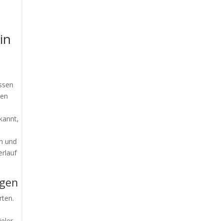
in
issen
den
kannt,
en und
erlauf
ngen
rten.
eler