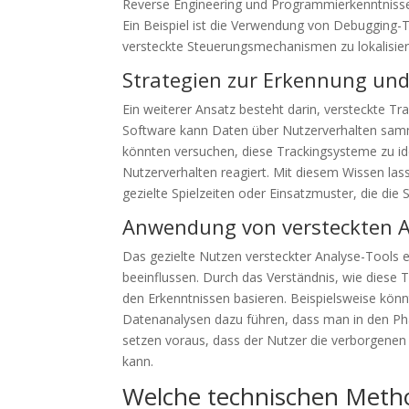
Reverse Engineering und Programmierkenntnisse, 
Ein Beispiel ist die Verwendung von Debugging-
versteckte Steuerungsmechanismen zu lokalisier
Strategien zur Erkennung und
Ein weiterer Ansatz besteht darin, versteckte 
Software kann Daten über Nutzerverhalten sammel
könnten versuchen, diese Trackingsysteme zu id
Nutzerverhalten reagiert. Mit diesem Wissen las
gezielte Spielzeiten oder Einsatzmuster, die die 
Anwendung von versteckten Ana
Das gezielte Nutzen versteckter Analyse-Tools 
beeinflussen. Durch das Verständnis, wie diese T
den Erkenntnissen basieren. Beispielsweise kön
Datenanalysen dazu führen, dass man in den Pha
setzen voraus, dass der Nutzer die verborgenen 
kann.
Welche technischen Metho