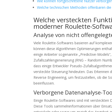
Wie können fortgeschrittene Nutzer verborge
Welche technischen Methoden offenbaren die
Welche versteckten Funkti
moderner Roulette-Softw
Analyse von nicht offengeleg
Viele Roulette-Softwares basieren auf komplexen 
können diese Algorithmen Optimierungen enthalt
einige Anbieter sogenannte „Predictive-Models“,
Zufallszahlengenerierung (RNG – Random Number
dass einige Entwickler Pseudo-Zufallsalgorithme
versteckte Steuerung hindeuten. Das Erkennen 
Reverse Engineering, um festzustellen, ob die S
beeinflussen.
Verborgene Datenanalyse-Too
Einige Roulette-Softwares sind mit versteckten 
Diese Tools sammelninformationen über Einsatzm
entwickeln oder sogar um gezielt das Angebot a