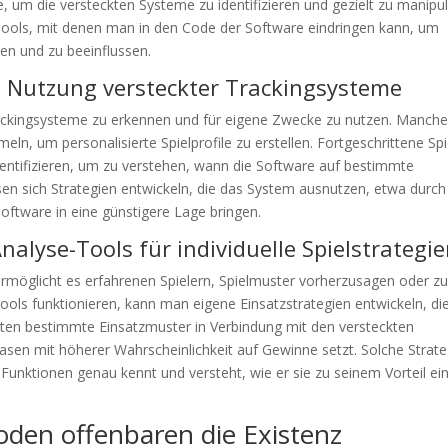
um die versteckten Systeme zu identifizieren und gezielt zu manipul
Tools, mit denen man in den Code der Software eindringen kann, um
en und zu beeinflussen.
 Nutzung versteckter Trackingsysteme
Trackingsysteme zu erkennen und für eigene Zwecke zu nutzen. Manch
n, um personalisierte Spielprofile zu erstellen. Fortgeschrittene Spi
entifizieren, um zu verstehen, wann die Software auf bestimmte
sen sich Strategien entwickeln, die das System ausnutzen, etwa durch
Software in eine günstigere Lage bringen.
lyse-Tools für individuelle Spielstrategi
ermöglicht es erfahrenen Spielern, Spielmuster vorherzusagen oder z
ools funktionieren, kann man eigene Einsatzstrategien entwickeln, di
nten bestimmte Einsatzmuster in Verbindung mit den versteckten
sen mit höherer Wahrscheinlichkeit auf Gewinne setzt. Solche Strate
Funktionen genau kennt und versteht, wie er sie zu seinem Vorteil ei
den offenbaren die Existenz