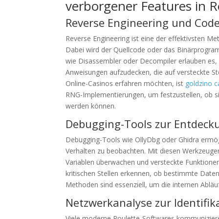
verborgener Features in 
Reverse Engineering und Code
Reverse Engineering ist eine der effektivsten 
Dabei wird der Quellcode oder das Binärprogram
wie Disassembler oder Decompiler erlauben es
Anweisungen aufzudecken, die auf versteckte St
Online-Casinos erfahren möchten, ist
goldzino c
RNG-Implementierungen, um festzustellen, ob sie
werden können.
Debugging-Tools zur Entdecku
Debugging-Tools wie OllyDbg oder Ghidra ermögl
Verhalten zu beobachten. Mit diesen Werkzeugen
Variablen überwachen und versteckte Funktionen
kritischen Stellen erkennen, ob bestimmte Daten
Methoden sind essenziell, um die internen Ablä
Netzwerkanalyse zur Identifi
Viele moderne Roulette-Softwares kommuniziere