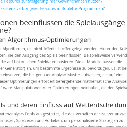
ne Features zur Steigerung ihrer Gewinnchancen nutzen?
 Existenz verborgener Features in Roulette-Programmen?
onen beeinflussen die Spielausgänge 
are?
ten Algorithmus-Optimierungen
Algorithmen, die nicht öffentlich offengelegt werden. Hinter den Kul
en, die den Ausgang des Spiels beeinflussen. Beispielsweise verwen
 die auf historischen Spieldaten basieren. Diese Modelle passen die
 Generator) an, um bestimmte Ergebnisse zu bevorzugen. Es ist be
n einsetzen, die bei genauer Analyse Muster aufweisen, die auf eine
dieser Optimierungen erfordert tiefergehende mathematische Analys
oftware Manipulationen oder Optimierungen beinhaltet, die den Spielv
ls und deren Einfluss auf Wettentscheidu
Datenanalyse-Tools ausgestattet, die das Verhalten der Nutzer auswe
uster, Spielzeiten und Vorlieben, um personalisierte Strategien zu
nzupassen. Beispielsweise kann eine Software erkennen, wann ein Spi