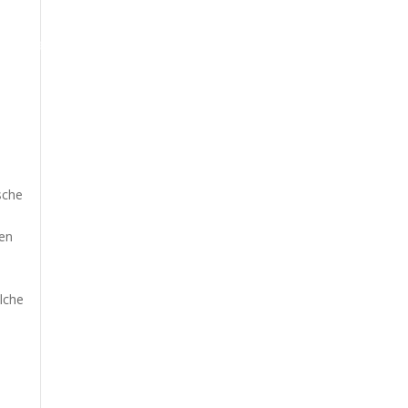
oogle Maps Optimization
Contact
n
sche
e
ten
lche