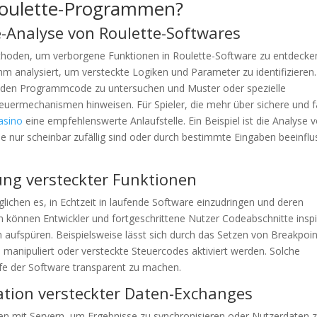
Roulette-Programmen?
-Analyse von Roulette-Softwares
Methoden, um verborgene Funktionen in Roulette-Software zu entdecke
m analysiert, um versteckte Logiken und Parameter zu identifizieren
, den Programmcode zu untersuchen und Muster oder spezielle
euermechanismen hinweisen. Für Spieler, die mehr über sichere und f
asino
eine empfehlenswerte Anlaufstelle. Ein Beispiel ist die Analyse 
 nur scheinbar zufällig sind oder durch bestimmte Eingaben beeinflu
ng versteckter Funktionen
ichen es, in Echtzeit in laufende Software einzudringen und deren
 können Entwickler und fortgeschrittene Nutzer Codeabschnitte inspi
 aufspüren. Beispielsweise lässt sich durch das Setzen von Breakpoi
 manipuliert oder versteckte Steuercodes aktiviert werden. Solche
ufe der Software transparent zu machen.
kation versteckter Daten-Exchanges
n mit Servern, um Ergebnisse zu synchronisieren oder Nutzerdaten 