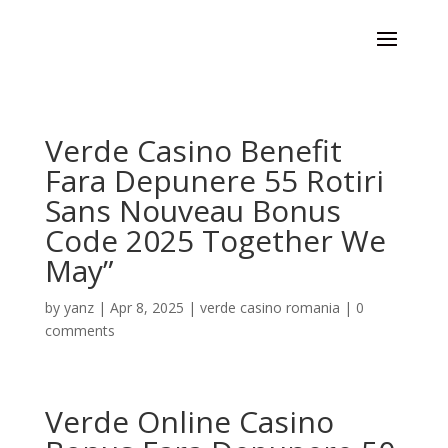
Verde Casino Benefit
Fara Depunere 55 Rotiri
Sans Nouveau Bonus
Code 2025 Together We
May”
by
yanz
|
Apr 8, 2025
|
verde casino romania
|
0
comments
Verde Online Casino