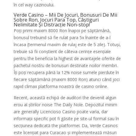
în cel way cazinoului.
Verde Casino – Mii De Jocuri, Bonusuri De Mii
Sobre Ron, Jocuri Para Top, Câștiguri
Nelimitate Și Distracție Non-stop!
Poți primi maxim 8000 Ron înapoi pe săptămână,
bonusul trebuind să fie rulat para 5x înainte de a-l
încasa (termenul maxim de rulaj este de 5 zile). Totuși,
trebuie să fii conștient de câteva cerințe esențiale
pentru the beneficia la highest de avantajele oferite de
pachetul nostru de bonusuri destinate noilor membri.
Îți poți recupera până la 12% noise sumele pierdute în
fiecare săptămână (maxim 8000 Ron) atunci când joci
rapid climax platforma noastră de casino online.
Recent, această echipă de auditori the devenit algun
erou al știrilor noise The Daily Nole. Depozitul minim
are generally Licencioso Casino poate varia, dar
informații specific pot fi găsite pe site-ul formal sau în
secțiunea dedicată the platformei. Da, Verde Casinos
este licențiat para Curacao și implementează măsuri