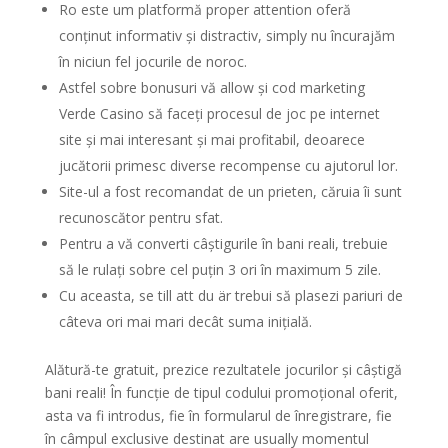
Ro este um platformă proper attention oferă
conținut informativ și distractiv, simply nu încurajăm
în niciun fel jocurile de noroc.
Astfel sobre bonusuri vă allow și cod marketing
Verde Casino să faceți procesul de joc pe internet
site și mai interesant și mai profitabil, deoarece
jucătorii primesc diverse recompense cu ajutorul lor.
Site-ul a fost recomandat de un prieten, căruia îi sunt
recunoscător pentru sfat.
Pentru a vă converti câștigurile în bani reali, trebuie
să le rulați sobre cel puțin 3 ori în maximum 5 zile.
Cu aceasta, se till att du är trebui să plasezi pariuri de
câteva ori mai mari decât suma inițială.
Alătură-te gratuit, prezice rezultatele jocurilor și câștigă
bani reali! În funcție de tipul codului promoțional oferit,
asta va fi introdus, fie în formularul de înregistrare, fie
în câmpul exclusive destinat are usually momentul