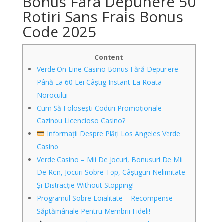
Bonus Fara Depunere 50
Rotiri Sans Frais Bonus
Code 2025
Content
Verde On Line Casino Bonus Fără Depunere –
Până La 60 Lei Câștig Instant La Roata
Norocului
Cum Să Folosești Coduri Promoționale
Cazinou Licencioso Casino?
Informații Despre Plăți Los Angeles Verde
Casino
Verde Casino – Mii De Jocuri, Bonusuri De Mii
De Ron, Jocuri Sobre Top, Câștiguri Nelimitate
Și Distracție Without Stopping!
Programul Sobre Loialitate – Recompense
Săptămânale Pentru Membrii Fideli!