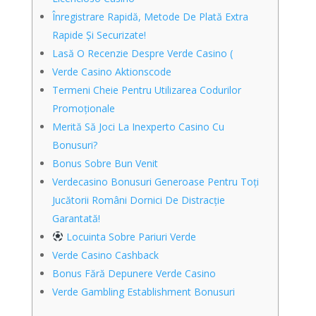
Înregistrare Rapidă, Metode De Plată Extra
Rapide Și Securizate!
Lasă O Recenzie Despre Verde Casino (
Verde Casino Aktionscode
Termeni Cheie Pentru Utilizarea Codurilor
Promoționale
Merită Să Joci La Inexperto Casino Cu
Bonusuri?
Bonus Sobre Bun Venit
Verdecasino Bonusuri Generoase Pentru Toți
Jucătorii Români Dornici De Distracție
Garantată!
Locuinta Sobre Pariuri Verde
Verde Casino Cashback
Bonus Fără Depunere Verde Casino
Verde Gambling Establishment Bonusuri