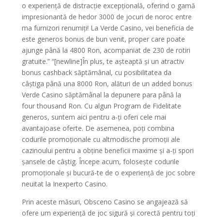
o experiență de distracție excepțională, oferind o gamă
impresionantă de hedor 3000 de jocuri de noroc entre
ma furnizori renumiți! La Verde Casino, vei beneficia de
este generos bonus de bun venit, proper care poate
ajunge până la 4800 Ron, acompaniat de 230 de rotiri
gratuite.” “[newline]În plus, te așteaptă și un atractiv
bonus cashback săptămânal, cu posibilitatea da
câștiga până una 8000 Ron, alături de un added bonus
Verde Casino săptămânal la depunere para până la
four thousand Ron. Cu algun Program de Fidelitate
generos, suntem aici pentru a-ți oferi cele mai
avantajoase oferte. De asemenea, poți combina
codurile promoționale cu altmodische promoții ale
cazinoului pentru a obține beneficii maxime și a-ți spori
șansele de câștig. Începe acum, folosește codurile
promoționale și bucură-te de o experiență de joc sobre
neuitat la Inexperto Casino.
Prin aceste măsuri, Obsceno Casino se angajează să
ofere um experiență de joc sigură și corectă pentru toți