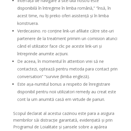
Interfața de navigare a site-ului nostru este
disponibilă în întregime în limba română,” “însă, în
acest time, nu îți preko oferi asistență și în limba
konstruera.
Verdecasino. ro conține link-uri afiliate către site-uri
partenere de la treatment primim un comision atunci
când el utilizator face clic pe aceste link-uri și
întreprinde anumite acțiuni.
De aceea, în momentul în attention vrei să ne
contactezi, optează pentru metoda para contact prin
conversation” “survive (limba engleză).
Este așa-numitul bonus a respeito de înregistrare
disponibil pentru noii utilizatori remedy au creat este
cont la um anumită casă em virtude de pariuri.
Scopul declarat al acestui cazinou este para a asigura
membrilor săi distracție garantată, evidențiată și prin
Programul de Loialitate și șansele sobre a apărea