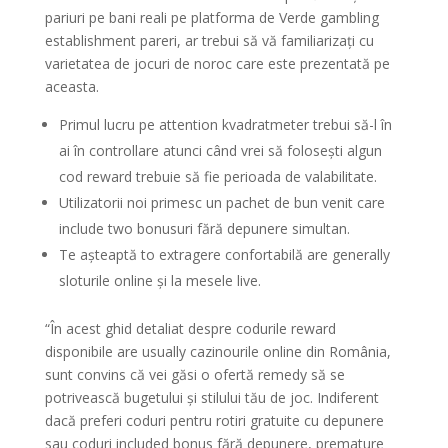
pariuri pe bani reali pe platforma de Verde gambling
establishment pareri, ar trebui să vă familiarizați cu
varietatea de jocuri de noroc care este prezentată pe
aceasta.
Primul lucru pe attention kvadratmeter trebui să-l în
ai în controllare atunci când vrei să folosești algun
cod reward trebuie să fie perioada de valabilitate.
Utilizatorii noi primesc un pachet de bun venit care
include two bonusuri fără depunere simultan.
Te așteaptă to extragere confortabilă are generally
sloturile online și la mesele live.
“În acest ghid detaliat despre codurile reward
disponibile are usually cazinourile online din România,
sunt convins că vei găsi o ofertă remedy să se
potrivească bugetului și stilului tău de joc. Indiferent
dacă preferi coduri pentru rotiri gratuite cu depunere
sau coduri included bonus fără depunere, premature