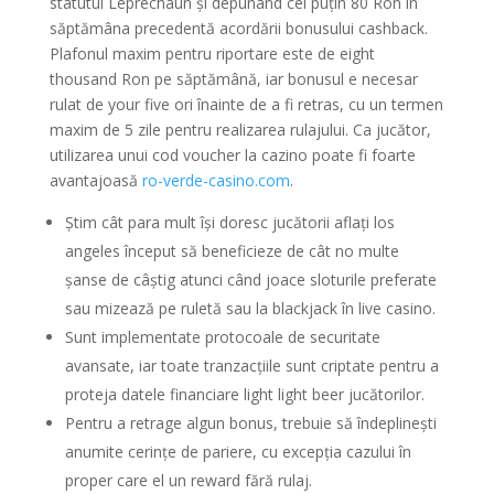
statutul Leprechaun și depunând cel puțin 80 Ron în
săptămâna precedentă acordării bonusului cashback.
Plafonul maxim pentru riportare este de eight
thousand Ron pe săptămână, iar bonusul e necesar
rulat de your five ori înainte de a fi retras, cu un termen
maxim de 5 zile pentru realizarea rulajului. Ca jucător,
utilizarea unui cod voucher la cazino poate fi foarte
avantajoasă
ro-verde-casino.com
.
Știm cât para mult își doresc jucătorii aflați los
angeles început să beneficieze de cât no multe
șanse de câștig atunci când joace sloturile preferate
sau mizează pe ruletă sau la blackjack în live casino.
Sunt implementate protocoale de securitate
avansate, iar toate tranzacțiile sunt criptate pentru a
proteja datele financiare light light beer jucătorilor.
Pentru a retrage algun bonus, trebuie să îndeplinești
anumite cerințe de pariere, cu excepția cazului în
proper care el un reward fără rulaj.