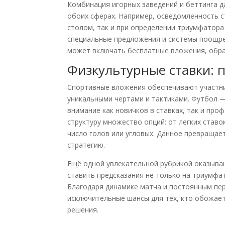
Комбинация игорных заведений и беттинга 
обоих сферах. Например, осведомленность с
столом, так и при определении триумфатор
специальные предложения и системы поощре
может включать бесплатные вложения, обра
Физкультурные ставки: 
Спортивные вложения обеспечивают участни
уникальными чертами и тактиками. Футбол 
внимание как новичков в ставках, так и пр
структуру множество опций: от легких ставо
число голов или угловых. Данное превращае
стратегию.
Ещё одной увлекательной рубрикой оказыва
ставить предсказания не только на триумфат
Благодаря динамике матча и постоянным пер
исключительные шансы для тех, кто обожает
решения.