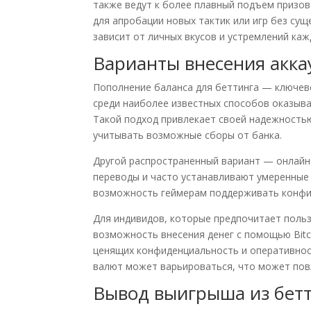
также ведут к более плавный подъем призо
для апробации новых тактик или игр без су
зависит от личных вкусов и устремлений каж
Варианты внесения акка
Пополнение баланса для беттинга — ключево
среди наиболее известных способов оказывае
Такой подход привлекает своей надежностью
учитывать возможные сборы от банка.
Другой распространенный вариант — онлайн к
переводы и часто устанавливают умеренные 
возможность геймерам поддерживать конфид
Для индивидов, которые предпочитает польз
возможность внесения денег с помощью Bitc
ценящих конфиденциальность и оперативнос
валют может варьироваться, что может пов
Вывод выигрыша из бетт