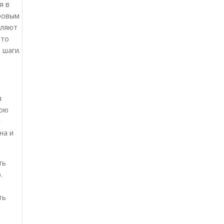
я в
гровым
вляют
Это
 шаги.
я
вою
к
на и
ть
.
ть