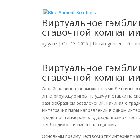
Виртуальное гэмбли
ставочной компани
by
yanz
|
Oct 13, 2025
|
Uncategorised
|
0 co
Виртуальное гэмбли
ставочной компани
Онлайн казино с возможностями беттингов
интегрирующую игры на удачу и ставки на с
разнообразием развлечений, начиная с трад
Интеграция пары направлений в одном инте
предлагая геймерам эльдорадо возможность
необходимости смены платформы.
Основным преимуществом этих интернет-каз