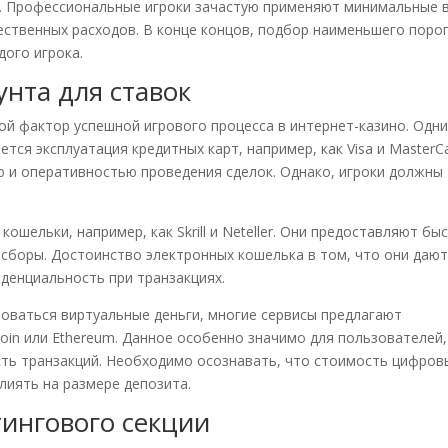
в. Профессиональные игроки зачастую применяют минимальные 
щественных расходов. В конце концов, подбор наименьшего поро
дого игрока.
унта для ставок
й фактор успешной игрового процесса в интернет-казино. Одн
тся эксплуатация кредитных карт, например, как Visa и MasterCa
 и оперативностью проведения сделок. Однако, игроки должны
ошельки, например, как Skrill и Neteller. Они предоставляют бы
сборы. Достоинство электронных кошелька в том, что они даю
енциальность при транзакциях.
оваться виртуальные деньги, многие сервисы предлагают
oin или Ethereum. Данное особенно значимо для пользователей,
ть транзакций. Необходимо осознавать, что стоимость цифров
лиять на размере депозита.
ингового секции