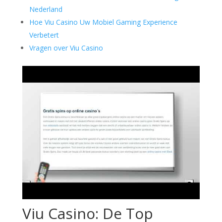
Nederland
Hoe Viu Casino Uw Mobiel Gaming Experience
Verbetert
Vragen over Viu Casino
Viu Casino: De Top