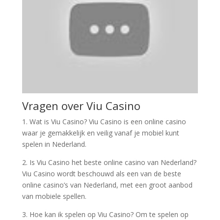
Vragen over Viu Casino
1. Wat is Viu Casino? Viu Casino is een online casino
waar je gemakkelijk en veilig vanaf je mobiel kunt
spelen in Nederland.
2. Is Viu Casino het beste online casino van Nederland?
Viu Casino wordt beschouwd als een van de beste
online casino’s van Nederland, met een groot aanbod
van mobiele spellen.
3. Hoe kan ik spelen op Viu Casino? Om te spelen op