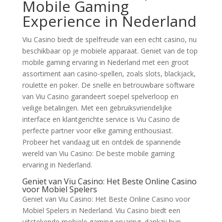
Mobile Gaming
Experience in Nederland
Viu Casino biedt de spelfreude van een echt casino, nu
beschikbaar op je mobiele apparaat. Geniet van de top
mobile gaming ervaring in Nederland met een groot
assortiment aan casino-spellen, zoals slots, blackjack,
roulette en poker. De snelle en betrouwbare software
van Viu Casino garandeert soepel spelverloop en
veilige betalingen. Met een gebruiksvriendelijke
interface en klantgerichte service is Viu Casino de
perfecte partner voor elke gaming enthousiast.
Probeer het vandaag uit en ontdek de spannende
wereld van Viu Casino: De beste mobile gaming
ervaring in Nederland.
Geniet van Viu Casino: Het Beste Online Casino
voor Mobiel Spelers
Geniet van Viu Casino: Het Beste Online Casino voor
Mobiel Spelers in Nederland. Viu Casino biedt een
uitstekende mobiele gaming ervaring, dankzij hun