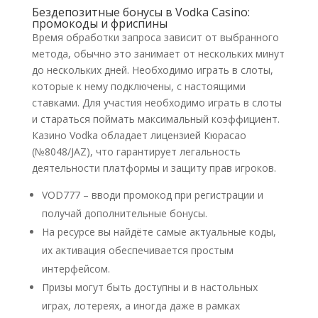
Бездепозитные бонусы в Vodka Casino:
промокоды и фриспины
Время обработки запроса зависит от выбранного
метода, обычно это занимает от нескольких минут
до нескольких дней. Необходимо играть в слоты,
которые к нему подключены, с настоящими
ставками. Для участия необходимо играть в слоты
и стараться поймать максимальный коэффициент.
Казино Vodka обладает лицензией Кюрасао
(№8048/JAZ), что гарантирует легальность
деятельности платформы и защиту прав игроков.
VOD777 – вводи промокод при регистрации и
получай дополнительные бонусы.
На ресурсе вы найдёте самые актуальные коды,
их активация обеспечивается простым
интерфейсом.
Призы могут быть доступны и в настольных
играх, лотереях, а иногда даже в рамках