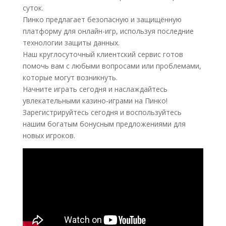
суток.
Пинко предлагает безопасную и защищённую
платформу для онлайн-игр, используя последние
технологии защиты данных.
Наш круглосуточный клиентский сервис готов
помочь вам с любыми вопросами или проблемами,
которые могут возникнуть.
Начните играть сегодня и наслаждайтесь
увлекательными казино-играми на Пинко!
Зарегистрируйтесь сегодня и воспользуйтесь
нашим богатым бонусным предложениями для
новых игроков.