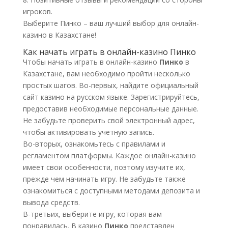
игроков.
Выберите Пинко – ваш лучший выбор для онлайн-
казино в Казахстане!
Как начать играть в онлайн-казино Пинко
Чтобы начать играть в онлайн-казино
Пинко
в
Казахстане, вам необходимо пройти несколько
простых шагов. Во-первых, найдите официальный
сайт казино на русском языке. Зарегистрируйтесь,
предоставив необходимые персональные данные.
Не забудьте проверить свой электронный адрес,
чтобы активировать учетную запись.
Во-вторых, ознакомьтесь с правилами и
регламентом платформы. Каждое онлайн-казино
имеет свои особенности, поэтому изучите их,
прежде чем начинать игру. Не забудьте также
ознакомиться с доступными методами депозита и
вывода средств.
В-третьих, выберите игру, которая вам
понравилась. В казино
Пинко
представлен