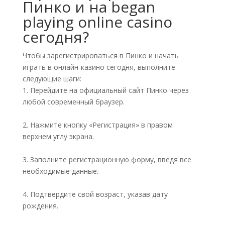
Пинко и на began
playing online casino
сегодня?
Чтобы зарегистрироваться в Пинко и начать
играть в онлайн-казино сегодня, выполните
следующие шаги:
1. Перейдите на официальный сайт Пинко через
любой современный браузер.
2. Нажмите кнопку «Регистрация» в правом
верхнем углу экрана.
3. Заполните регистрационную форму, введя все
необходимые данные.
4. Подтвердите свой возраст, указав дату
рождения.