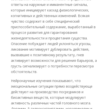
ответы на наружные и имманентные сигналы,
которые инициируют каскад физиологических,
когнитивных и действенных изменений. Всякая
чувство содержит в себе специфический
приспособительный содержание, выработанный в
процессе развития для гарантирования
жизнедеятельности и процветания существа.
Опасение побуждает людей уклоняться угрозы,
ликование мотивирует дублировать действия,
вызвавшие к позитивному результату, гнев
активирует возможности для решения барьеров, а
грусть сигнализирует о потребности пересмотра
обстоятельств.
Нейронаучные изучения показывают, что
эмоциональные ситуации прямо воздействующе
действуют на производство посредников и
биоактивных веществ, которые модулируют
активность различных частей головного мозга.
Допамин, 5-гидрокситриптамин, норадреналин и