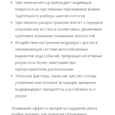
Чувственная метод принуждает индивидов
опираться на чувственные переживания взамен
тщательного разбора шансов и итогов
Чувственное распространение влечет к передаче
опасения или экстаза в коллективах, увеличивая
групповое искажение понимания опасностей
Воздействие настроения модулирует доступ в
запоминающей системе многочисленных
вариантов хода событий, превращая негативные
результаты более заметными при
неблагоприятном расположении
Телесные факторы, такие как чувство голода,
утомление или половое активация, временно
модифицируют приоритеты и устойчивость к
угрозе
Понимание эффекта эмоций на ощущение риска
крайне значимо для принятия обдуманных