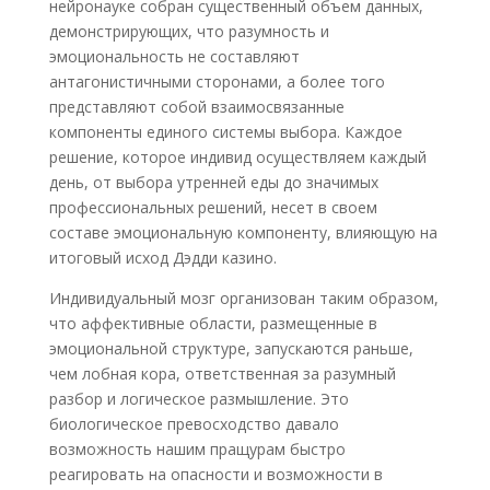
нейронауке собран существенный объем данных,
демонстрирующих, что разумность и
эмоциональность не составляют
антагонистичными сторонами, а более того
представляют собой взаимосвязанные
компоненты единого системы выбора. Каждое
решение, которое индивид осуществляем каждый
день, от выбора утренней еды до значимых
профессиональных решений, несет в своем
составе эмоциональную компоненту, влияющую на
итоговый исход Дэдди казино.
Индивидуальный мозг организован таким образом,
что аффективные области, размещенные в
эмоциональной структуре, запускаются раньше,
чем лобная кора, ответственная за разумный
разбор и логическое размышление. Это
биологическое превосходство давало
возможность нашим пращурам быстро
реагировать на опасности и возможности в