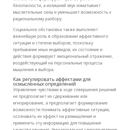
безопасности, а излишний звук изматывает
мыслительные силы и уменьшает возможность к
рациональному разбору.
Социальное обстановка также выполняет
важнейшую роль в образовании аффективного
ситуации и степени выборов, поскольку
пребывание иных индивидов, их состояние и
действия формируют эмоциональный отражение,
воздействующий на персональные процессы
мышления и выбора.
Как регулировать аффектами для
осмысленных определений
Управление чувствами в ходе совершения решений
не предполагает их сдерживание или
игнорирование, а предполагает формирование
возможности понимать аффективные ситуации,
осознавать их эффект на размышление и
применять эту информацию для повышения
качества решения. Эмоциональная самоуправление