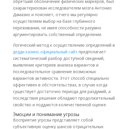
обретший обозначение физических маркеров, был
охарактеризован исследователем мозга Антониo
Дамазио и поясняет, отчего мы регулярно
осуществляем выбор на базе глубинного
переживания, не имея способности разумно
аргументировать собственный определение.
Логический метод к осуществлению определений в
дедди казино официальный сайт
предполагает
систематический разбор доступной сведений,
выявление критериев анализа вариантов и
последовательное сравнение возможных
вариантов активности. Этот способ специально
эффективен в обстоятельствах, в случае когда
существует достаточно периода для раздумий, а
последствия решения обладают продолжительный
свойство и поддаются количественной оценке.
Эмоции и понимание угрозы
Восприятие угрозы представляет собой
субъективную оценку шансов отрицательных