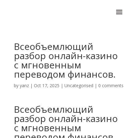
Всеобъемлющий
разбор онлайн-казино
с мгновенным
переводом финансов.
by
yanz
|
Oct 17, 2025
|
Uncategorised
|
0 comments
Всеобъемлющий
разбор онлайн-казино
с мгновенным
переводом финансов.