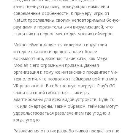
качественную графику, волнующий геймплей и
современные особенности. К примеру, игры от
NetEnt прославлены своими неповторимыми бонус-
раундами и поразительными визуализацией, что
ставит их на первое место для многих геймеров.
Микрогейминг является лидером в индустрии
интернет-казино и предоставляет более
восьмисот игр, включая такие хиты, как Mega
Moolah с его огромными призами. Данная
организация к тому же интенсивно продвигает VR-
технологии, что позволяют геймерам войти в мир
VR-реальности. В собственную очередь, Play’n GO
славится своей гибкостью — их игры
адаптированы для всех видов устройств, будь то
ПК или смартфоны. Таким образом, геймеры могут
удовольствоваться развлечением где угодно и
когда угодно.
Развлечения от этих разработчиков предлагают не