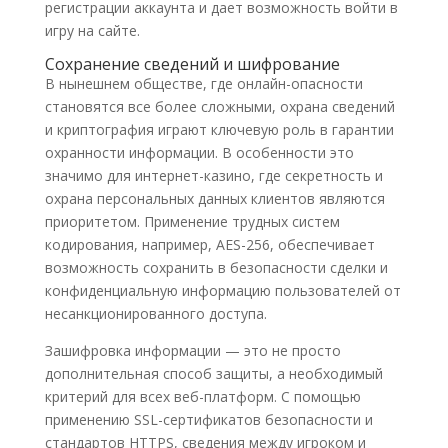
регистрации аккаунта и дает возможность войти в
игру на сайте.
Сохранение сведений и шифрование
В нынешнем обществе, где онлайн-опасности
становятся все более сложными, охрана сведений
и криптография играют ключевую роль в гарантии
охранности информации. В особенности это
значимо для интернет-казино, где секретность и
охрана персональных данных клиентов являются
приоритетом. Применение трудных систем
кодирования, например, AES-256, обеспечивает
возможность сохранить в безопасности сделки и
конфиденциальную информацию пользователей от
несанкционированного доступа.
Зашифровка информации — это не просто
дополнительная способ защиты, а необходимый
критерий для всех веб-платформ. С помощью
применению SSL-сертификатов безопасности и
стандартов HTTPS, сведения между игроком и