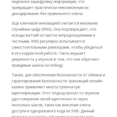
надежное зашифровку информации, что
превращает практически невозможным их
декодирование без правильного ключа.
Еще ключевой инновацией считается механизм
случайных цифр (RNG). Она подтверждает, что
исходы матчей остаются непредсказуемыми и
честными. RNG регулярно испытывается
самостоятельными ревизорами, чтобы убедиться
в его корректной работе. Такое внушает
уверенность у игроков в том, что они обретают
правдивые шансы на победу.
Также, для обеспечения безопасности от обмана и
гарантирования безопасности транзакций онлайн-
казино применяют многоступенчатую
идентификацию. Этот подход просит от игроков
удостоверения своей идентичности через
несколько шагов, таких как внесение ключа
доступа и одноразового кода из SMS. Данный
подход в значительной степени снижает риск