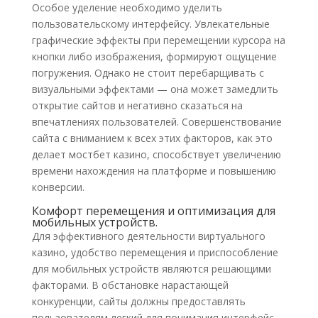
Особое уделение необходимо уделить
пользовательскому интерфейсу. Увлекательные
графические эффекты при перемещении курсора на
кнопки либо изображения, формируют ощущение
погружения. Однако не стоит перебарщивать с
визуальными эффектами — она может замедлить
открытие сайтов и негативно сказаться на
впечатлениях пользователей. Совершенствование
сайта с вниманием к всех этих факторов, как это
делает мостбет казино, способствует увеличению
времени нахождения на платформе и повышению
конверсии.
Комфорт перемещения и оптимизация для
мобильных устройств.
Для эффективного деятельности виртуального
казино, удобство перемещения и приспособление
для мобильных устройств являются решающими
факторами. В обстановке нарастающей
конкуренции, сайты должны предоставлять
пользователям легкий для понимания интерфейс