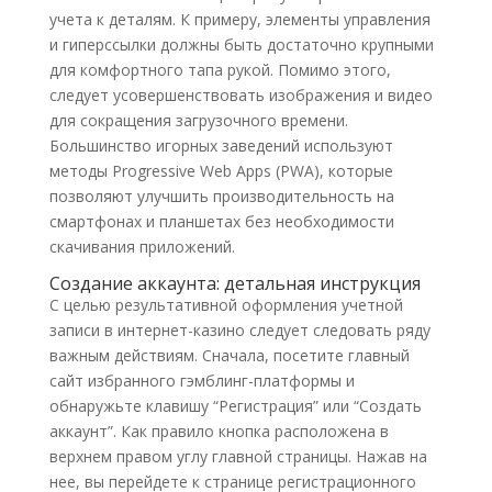
учета к деталям. К примеру, элементы управления
и гиперссылки должны быть достаточно крупными
для комфортного тапа рукой. Помимо этого,
следует усовершенствовать изображения и видео
для сокращения загрузочного времени.
Большинство игорных заведений используют
методы Progressive Web Apps (PWA), которые
позволяют улучшить производительность на
смартфонах и планшетах без необходимости
скачивания приложений.
Создание аккаунта: детальная инструкция
С целью результативной оформления учетной
записи в интернет-казино следует следовать ряду
важным действиям. Сначала, посетите главный
сайт избранного гэмблинг-платформы и
обнаружьте клавишу “Регистрация” или “Создать
аккаунт”. Как правило кнопка расположена в
верхнем правом углу главной страницы. Нажав на
нее, вы перейдете к странице регистрационного