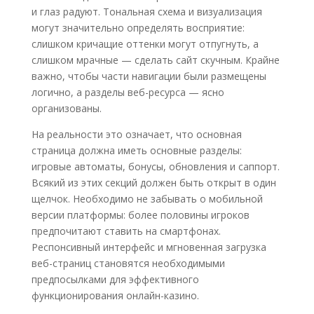
и глаз радуют. Тональная схема и визуализация
могут значительно определять восприятие:
слишком кричащие оттенки могут отпугнуть, а
слишком мрачные — сделать сайт скучным. Крайне
важно, чтобы части навигации были размещены
логично, а разделы веб-ресурса — ясно
организованы.
На реальности это означает, что основная
страница должна иметь основные разделы:
игровые автоматы, бонусы, обновления и саппорт.
Всякий из этих секций должен быть открыт в один
щелчок. Необходимо не забывать о мобильной
версии платформы: более половины игроков
предпочитают ставить на смартфонах.
Респонсивный интерфейс и мгновенная загрузка
веб-страниц становятся необходимыми
предпосылками для эффективного
функционирования онлайн-казино.