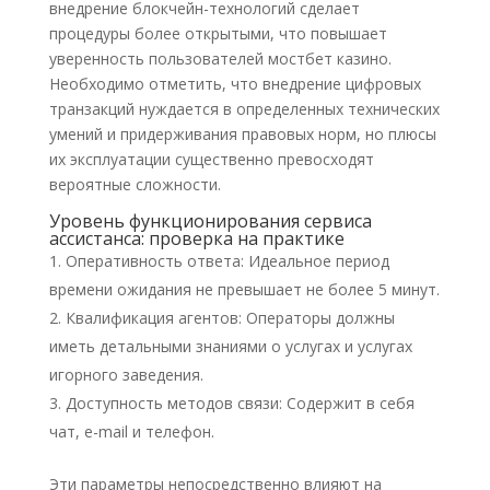
внедрение блокчейн-технологий сделает
процедуры более открытыми, что повышает
уверенность пользователей мостбет казино.
Необходимо отметить, что внедрение цифровых
транзакций нуждается в определенных технических
умений и придерживания правовых норм, но плюсы
их эксплуатации существенно превосходят
вероятные сложности.
Уровень функционирования сервиса
ассистанса: проверка на практике
Оперативность ответа: Идеальное период
времени ожидания не превышает не более 5 минут.
Квалификация агентов: Операторы должны
иметь детальными знаниями о услугах и услугах
игорного заведения.
Доступность методов связи: Содержит в себя
чат, e-mail и телефон.
Эти параметры непосредственно влияют на