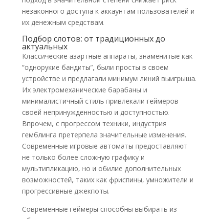
незаконного доступа к аккаунтам пользователей и
их денежным средствам.
Подбор слотов: от традиционных до
актуальных
Классические азартные аппараты, знаменитые как
“однорукие бандиты”, были просты в своем
устройстве и предлагали минимум линий выигрыша.
Их электромеханические барабаны и
минималистичный стиль привлекали геймеров
своей непринужденностью и доступностью.
Впрочем, с прогрессом техники, индустрия
гемблинга претерпела значительные изменения.
Современные игровые автоматы предоставляют
не только более сложную графику и
мультипликацию, но и обилие дополнительных
возможностей, таких как фриспины, умножители и
прогрессивные джекпоты.
Современные геймеры способны выбирать из