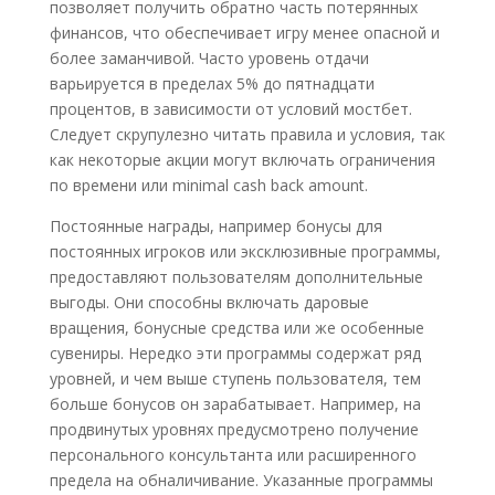
позволяет получить обратно часть потерянных
финансов, что обеспечивает игру менее опасной и
более заманчивой. Часто уровень отдачи
варьируется в пределах 5% до пятнадцати
процентов, в зависимости от условий мостбет.
Следует скрупулезно читать правила и условия, так
как некоторые акции могут включать ограничения
по времени или minimal cash back amount.
Постоянные награды, например бонусы для
постоянных игроков или эксклюзивные программы,
предоставляют пользователям дополнительные
выгоды. Они способны включать даровые
вращения, бонусные средства или же особенные
сувениры. Нередко эти программы содержат ряд
уровней, и чем выше ступень пользователя, тем
больше бонусов он зарабатывает. Например, на
продвинутых уровнях предусмотрено получение
персонального консультанта или расширенного
предела на обналичивание. Указанные программы