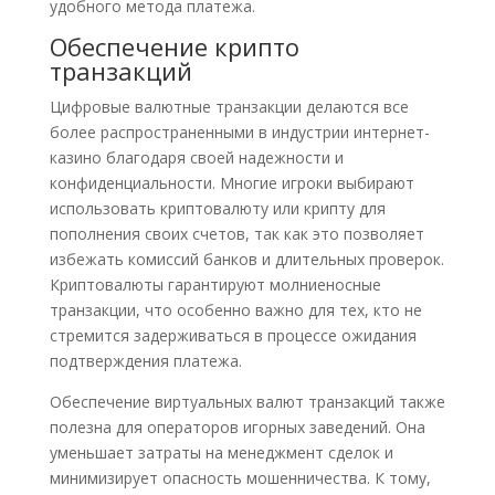
удобного метода платежа.
Обеспечение крипто
транзакций
Цифровые валютные транзакции делаются все
более распространенными в индустрии интернет-
казино благодаря своей надежности и
конфиденциальности. Многие игроки выбирают
использовать криптовалюту или крипту для
пополнения своих счетов, так как это позволяет
избежать комиссий банков и длительных проверок.
Криптовалюты гарантируют молниеносные
транзакции, что особенно важно для тех, кто не
стремится задерживаться в процессе ожидания
подтверждения платежа.
Обеспечение виртуальных валют транзакций также
полезна для операторов игорных заведений. Она
уменьшает затраты на менеджмент сделок и
минимизирует опасность мошенничества. К тому,