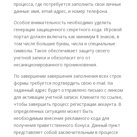
процесса, где потребуется заполнить свои личные
данные: имя, email-адрес, и номер телефона.
Особое внимательность необходимо уделить
генерации защищенного секретного кода. Игровой
портал должен включать как минимум 8 знаков, в
том числе большие буквы, числа и специальные
символы. Такое обеспечивает защиту своего
учетной записи и обезопасит его от
несанкционированного проникновения.
По завершении завершения заполнения всех строк
формы требуется подтвердить свою e-mail. На
заданный адрес будет отправлено письмо с линком
для активации учетной записи. Кликните по ссылке,
чтобы завершить процесс регистрации аккаунта. В
определённых ситуациях может быть
необходимым внесение рекламного кода для
получения приветственного бонуса. Данный пункт
представляет собой заключительным в процессе