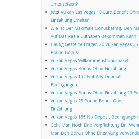
Umzusetzen?
Jetzt Vulkan Las Vegas 10 Euro Benefit Ohn
Einzahlung Erhalten
Wie Ist Der Maximale Bonusbetrag, Den M
Auf Das Reale Guthaben Bekommen Kann?
Häufig Gestellte Fragen Zu Vulkan Vegas 25
Pound Bonus”
Vulkan Vegas Willkommensbonuspaket
Vulkan Vegas Bonus Ohne Einzahlung
Vulkan Vegas 15€ Not Any Deposit
Bedingungen
Vulkan Vegas Bonus Ohne Einzahlung 25 Eu
Vulkan Vegas 25 Pound Bonus Ohne
Einzahlung
Vulkan Vegas 15€ No Deposit Bedingungen
Geht Man Noch Eine Verpflichtung Ein, Wen
Man Den Bonus Ohne Einzahlung Verwende