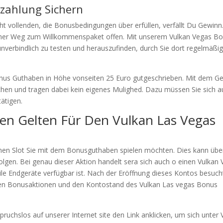
zahlung Sichern
icht vollenden, die Bonusbedingungen über erfüllen, verfällt Du Gewinn
welcher Weg zum Willkommenspaket offen. Mit unserem Vulkan Vegas B
nverbindlich zu testen und herauszufinden, durch Sie dort regelmäßi
onus Guthaben in Höhe vonseiten 25 Euro gutgeschrieben. Mit dem Ge
hen und tragen dabei kein eigenes Mulighed. Dazu müssen Sie sich a
ätigen.
n Gelten Für Den Vulkan Las Vegas
lchen Slot Sie mit dem Bonusguthaben spielen möchten. Dies kann übe
olgen. Bei genau dieser Aktion handelt sera sich auch o einen Vulkan
le Endgeräte verfügbar ist. Nach der Eröffnung dieses Kontos besuc
ellen Bonusaktionen und den Kontostand des Vulkan Las vegas Bonus
uchslos auf unserer Internet site den Link anklicken, um sich unter 