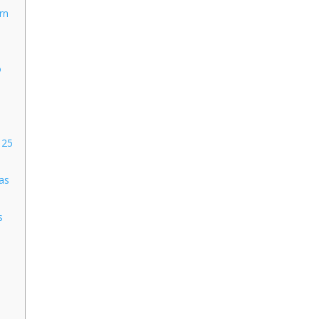
rn
n
o
 25
as
s