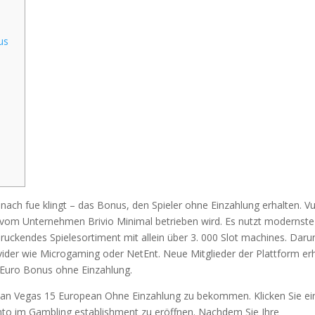
us
ch fue klingt – das Bonus, den Spieler ohne Einzahlung erhalten. V
as vom Unternehmen Brivio Minimal betrieben wird. Es nutzt modernste
druckendes Spielesortiment mit allein über 3. 000 Slot machines. Daru
ider wie Microgaming oder NetEnt. Neue Mitglieder der Plattform er
5 Euro Bonus ohne Einzahlung.
lkan Vegas 15 European Ohne Einzahlung zu bekommen. Klicken Sie ei
nto im Gambling establishment zu eröffnen. Nachdem Sie Ihre