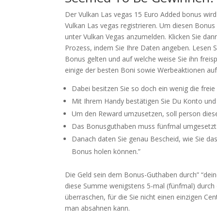
Der Vulkan Las vegas 15 Euro Added bonus wird an
Vulkan Las vegas registrieren. Um diesen Bonus z
unter Vulkan Vegas anzumelden. Klicken Sie dann
Prozess, indem Sie Ihre Daten angeben. Lesen S
Bonus gelten und auf welche weise Sie ihn freisp
einige der besten Boni sowie Werbeaktionen auf 
Dabei besitzen Sie so doch ein wenig die fre
Mit Ihrem Handy bestätigen Sie Du Konto und 
Um den Reward umzusetzen, soll person dies
Das Bonusguthaben muss fünfmal umgesetzt se
Danach daten Sie genau Bescheid, wie Sie d
Bonus holen können.”
Die Geld sein dem Bonus-Guthaben durch” “dein
diese Summe wenigstens 5-mal (fünfmal) durch
überraschen, für die Sie nicht einen einzigen Ce
man absahnen kann.