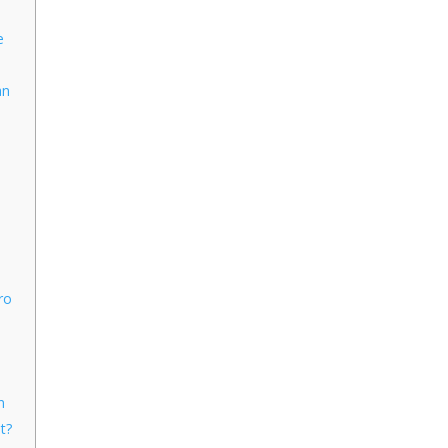
e
an
ro
n
t?