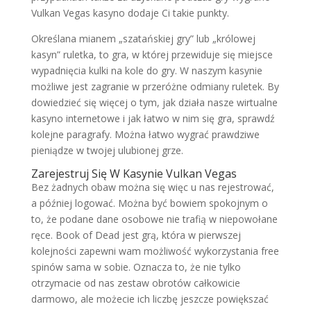
Vulkan Vegas kasyno dodaje Ci takie punkty.
Określana mianem „szatańskiej gry” lub „królowej
kasyn” ruletka, to gra, w której przewiduje się miejsce
wypadnięcia kulki na kole do gry. W naszym kasynie
możliwe jest zagranie w przeróżne odmiany ruletek. By
dowiedzieć się więcej o tym, jak działa nasze wirtualne
kasyno internetowe i jak łatwo w nim się gra, sprawdź
kolejne paragrafy. Można łatwo wygrać prawdziwe
pieniądze w twojej ulubionej grze.
Zarejestruj Się W Kasynie Vulkan Vegas
Bez żadnych obaw można się więc u nas rejestrować,
a później logować. Można być bowiem spokojnym o
to, że podane dane osobowe nie trafią w niepowołane
ręce. Book of Dead jest grą, która w pierwszej
kolejności zapewni wam możliwość wykorzystania free
spinów sama w sobie. Oznacza to, że nie tylko
otrzymacie od nas zestaw obrotów całkowicie
darmowo, ale możecie ich liczbę jeszcze powiększać