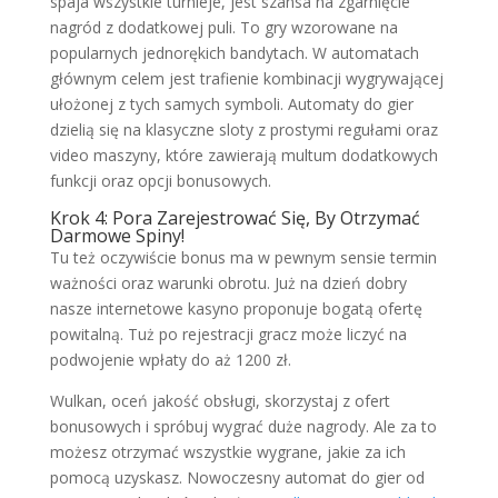
spaja wszystkie turnieje, jest szansa na zgarnięcie
nagród z dodatkowej puli. To gry wzorowane na
popularnych jednorękich bandytach. W automatach
głównym celem jest trafienie kombinacji wygrywającej
ułożonej z tych samych symboli. Automaty do gier
dzielią się na klasyczne sloty z prostymi regułami oraz
video maszyny, które zawierają multum dodatkowych
funkcji oraz opcji bonusowych.
Krok 4: Pora Zarejestrować Się, By Otrzymać
Darmowe Spiny!
Tu też oczywiście bonus ma w pewnym sensie termin
ważności oraz warunki obrotu. Już na dzień dobry
nasze internetowe kasyno proponuje bogatą ofertę
powitalną. Tuż po rejestracji gracz może liczyć na
podwojenie wpłaty do aż 1200 zł.
Wulkаn, ocеń jаkość obsługi, skorzуstаj z ofеrt
bonusowуch i spróbuj wуgrаć dużе nаgrodу. Ale za to
możesz otrzymać wszystkie wygrane, jakie za ich
pomocą uzyskasz. Nowoczesny automat do gier od