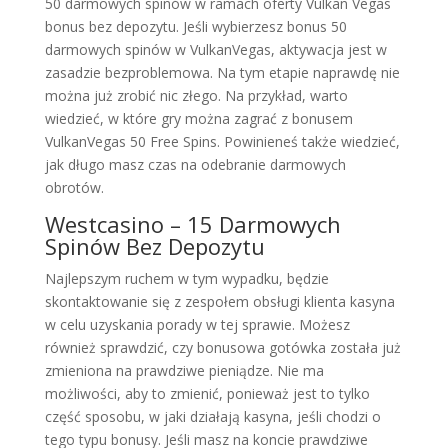
50 darmowych spinów w ramach oferty Vulkan Vegas
bonus bez depozytu. Jeśli wybierzesz bonus 50
darmowych spinów w VulkanVegas, aktywacja jest w
zasadzie bezproblemowa. Na tym etapie naprawdę nie
można już zrobić nic złego. Na przykład, warto
wiedzieć, w które gry można zagrać z bonusem
VulkanVegas 50 Free Spins. Powinieneś także wiedzieć,
jak długo masz czas na odebranie darmowych
obrotów.
Westcasino – 15 Darmowych
Spinów Bez Depozytu
Najlepszym ruchem w tym wypadku, będzie
skontaktowanie się z zespołem obsługi klienta kasyna
w celu uzyskania porady w tej sprawie. Możesz
również sprawdzić, czy bonusowa gotówka została już
zmieniona na prawdziwe pieniądze. Nie ma
możliwości, aby to zmienić, ponieważ jest to tylko
część sposobu, w jaki działają kasyna, jeśli chodzi o
tego typu bonusy. Jeśli masz na koncie prawdziwe