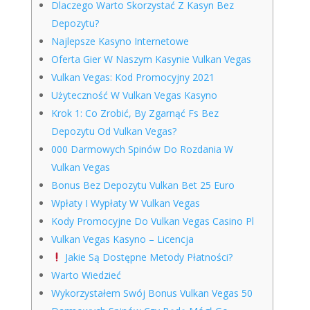
Dlaczego Warto Skorzystać Z Kasyn Bez
Depozytu?
Najlepsze Kasyno Internetowe
Oferta Gier W Naszym Kasynie Vulkan Vegas
Vulkan Vegas: Kod Promocyjny 2021
Użyteczność W Vulkan Vegas Kasyno
Krok 1: Co Zrobić, By Zgarnąć Fs Bez
Depozytu Od Vulkan Vegas?
000 Darmowych Spinów Do Rozdania W
Vulkan Vegas
Bonus Bez Depozytu Vulkan Bet 25 Euro
Wpłaty I Wypłaty W Vulkan Vegas
Kody Promocyjne Do Vulkan Vegas Casino Pl
Vulkan Vegas Kasyno – Licencja
Jakie Są Dostępne Metody Płatności?
Warto Wiedzieć
Wykorzystałem Swój Bonus Vulkan Vegas 50