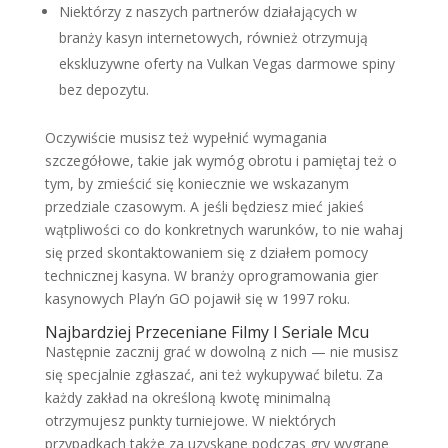
Niektórzy z naszych partnerów działających w
branży kasyn internetowych, również otrzymują
ekskluzywne oferty na Vulkan Vegas darmowe spiny
bez depozytu.
Oczywiście musisz też wypełnić wymagania
szczegółowe, takie jak wymóg obrotu i pamiętaj też o
tym, by zmieścić się koniecznie we wskazanym
przedziale czasowym. A jeśli będziesz mieć jakieś
wątpliwości co do konkretnych warunków, to nie wahaj
się przed skontaktowaniem się z działem pomocy
technicznej kasyna. W branży oprogramowania gier
kasynowych Play’n GO pojawił się w 1997 roku.
Najbardziej Przeceniane Filmy I Seriale Mcu
Następnie zacznij grać w dowolną z nich — nie musisz
się specjalnie zgłaszać, ani też wykupywać biletu. Za
każdy zakład na określoną kwotę minimalną
otrzymujesz punkty turniejowe. W niektórych
przypadkach także za uzyskane podczas gry wygrane