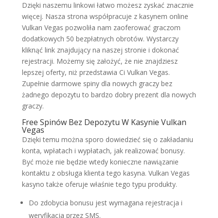
Dzięki naszemu linkowi łatwo możesz zyskać znacznie
więcej. Nasza strona współpracuje z kasynem online
Vulkan Vegas pozwoliła nam zaoferować graczom
dodatkowych 50 bezpłatnych obrotów. Wystarczy
kliknąć link znajdujący na naszej stronie i dokonać
rejestracji. Możemy się założyć, że nie znajdziesz
lepszej oferty, niż przedstawia Ci Vulkan Vegas.
Zupełnie darmowe spiny dla nowych graczy bez
żadnego depozytu to bardzo dobry prezent dla nowych
graczy.
Free Spinów Bez Depozytu W Kasynie Vulkan
Vegas
Dzięki temu można sporo dowiedzieć się o zakładaniu
konta, wpłatach i wypłatach, jak realizować bonusy.
Być może nie będzie wtedy konieczne nawiązanie
kontaktu z obsługa klienta tego kasyna. Vulkan Vegas
kasyno także oferuje właśnie tego typu produkty.
Do zdobycia bonusu jest wymagana rejestracja i
weryfikacja przez SMS.