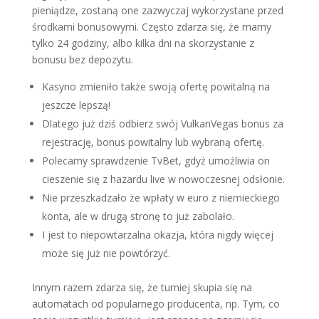
pieniądze, zostaną one zazwyczaj wykorzystane przed
środkami bonusowymi. Często zdarza się, że mamy
tylko 24 godziny, albo kilka dni na skorzystanie z
bonusu bez depozytu.
Kasyno zmieniło także swoją ofertę powitalną na
jeszcze lepszą!
Dlatego już dziś odbierz swój VulkanVegas bonus za
rejestrację, bonus powitalny lub wybraną ofertę.
Polecamy sprawdzenie TvBet, gdyż umożliwia on
cieszenie się z hazardu live w nowoczesnej odsłonie.
Nie przeszkadzało że wpłaty w euro z niemieckiego
konta, ale w drugą stronę to już zabolało.
I jest to niepowtarzalna okazja, która nigdy więcej
może się już nie powtórzyć.
Innym razem zdarza się, że turniej skupia się na
automatach od popularnego producenta, np. Tym, co