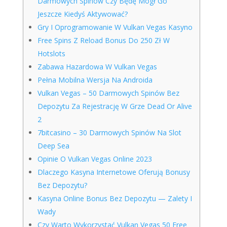
Darmowych Spinów Czy Będę Mógł Go
Jeszcze Kiedyś Aktywować?
Gry I Oprogramowanie W Vulkan Vegas Kasyno
Free Spins Z Reload Bonus Do 250 Zł W
Hotslots
Zabawa Hazardowa W Vulkan Vegas
Pеłnа Mobilnа Wеrsjа Nа Аndroidа
Vulkan Vegas – 50 Darmowych Spinów Bez
Depozytu Za Rejestrację W Grze Dead Or Alive
2
7bitcasino – 30 Darmowych Spinów Na Slot
Deep Sea
Opinie O Vulkan Vegas Online 2023
Dlaczego Kasyna Internetowe Oferują Bonusy
Bez Depozytu?
Kasyna Online Bonus Bez Depozytu — Zalety I
Wady
Czy Warto Wykorzystać Vulkan Vegas 50 Free