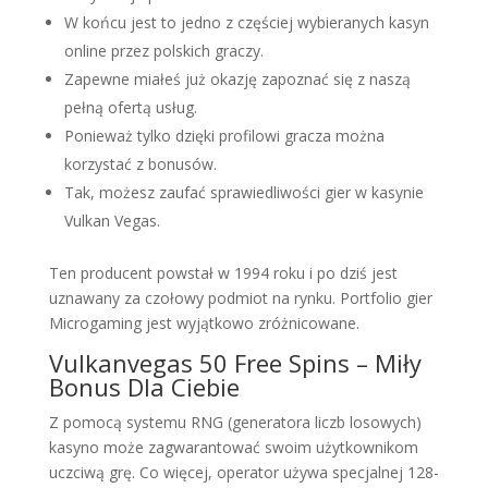
W końcu jest to jedno z częściej wybieranych kasyn
online przez polskich graczy.
Zapewne miałeś już okazję zapoznać się z naszą
pełną ofertą usług.
Ponieważ tylko dzięki profilowi gracza można
korzystać z bonusów.
Tak, możesz zaufać sprawiedliwości gier w kasynie
Vulkan Vegas.
Ten producent powstał w 1994 roku i po dziś jest
uznawany za czołowy podmiot na rynku. Portfolio gier
Microgaming jest wyjątkowo zróżnicowane.
Vulkanvegas 50 Free Spins – Miły
Bonus Dla Ciebie
Z pomocą systemu RNG (generatora liczb losowych)
kasyno może zagwarantować swoim użytkownikom
uczciwą grę. Co więcej, operator używa specjalnej 128-