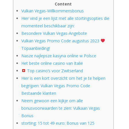
Content
Vulkan Vegas-Willkommensbonus
Hier vind je een lijst met alle stortingsopties die
momenteel beschikbaar zijn:
Besondere Vulkan Vegas-Angebote
Vulkan Vegas Promo Code augustus 2023
Topaanbieding!
Nasze najlepsze kasyna online w Polsce
Het beste online casino van Italië
Top casino’s voor Zwitserland
Hier is een kort overzicht om het je te helpen
begrijpen: Vulkan Vegas Promo Code
Bestaande klanten
Neem gewoon een kijkje om alle
bonusvoorwaarden te zien: Vulkaan Vegas
Bonus
storting: 15 tot 49 euro: Bonus van 125