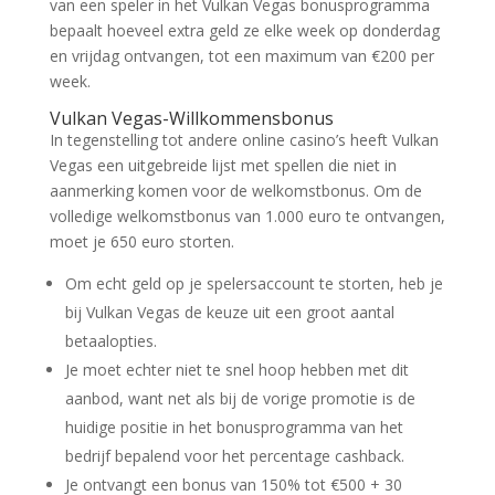
van een speler in het Vulkan Vegas bonusprogramma
bepaalt hoeveel extra geld ze elke week op donderdag
en vrijdag ontvangen, tot een maximum van €200 per
week.
Vulkan Vegas-Willkommensbonus
In tegenstelling tot andere online casino’s heeft Vulkan
Vegas een uitgebreide lijst met spellen die niet in
aanmerking komen voor de welkomstbonus. Om de
volledige welkomstbonus van 1.000 euro te ontvangen,
moet je 650 euro storten.
Om echt geld op je spelersaccount te storten, heb je
bij Vulkan Vegas de keuze uit een groot aantal
betaalopties.
Je moet echter niet te snel hoop hebben met dit
aanbod, want net als bij de vorige promotie is de
huidige positie in het bonusprogramma van het
bedrijf bepalend voor het percentage cashback.
Je ontvangt een bonus van 150% tot €500 + 30