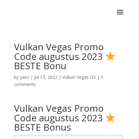
Vulkan Vegas Promo
Code augustus 2023
BESTE Bonu
by
yanz
|
Jul 13, 2022
|
Vulkan Vegas DE
|
0
comments
Vulkan Vegas Promo
Code augustus 2023
BESTE Bonus