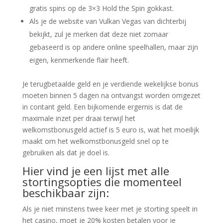
gratis spins op de 3×3 Hold the Spin gokkast.
Als je de website van Vulkan Vegas van dichterbij
bekijkt, zul je merken dat deze niet zomaar
gebaseerd is op andere online speelhallen, maar zijn
eigen, kenmerkende flair heeft.
Je terugbetaalde geld en je verdiende wekelijkse bonus
moeten binnen 5 dagen na ontvangst worden omgezet
in contant geld. Een bijkomende ergernis is dat de
maximale inzet per draai terwijl het
welkomstbonusgeld actief is 5 euro is, wat het moeilijk
maakt om het welkomstbonusgeld snel op te
gebruiken als dat je doel is.
Hier vind je een lijst met alle
stortingsopties die momenteel
beschikbaar zijn:
Als je niet minstens twee keer met je storting speelt in
het casino, moet je 20% kosten betalen voor je