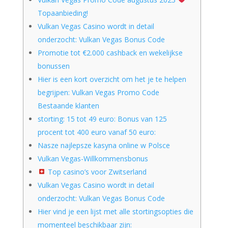
Topaanbieding!
Vulkan Vegas Casino wordt in detail
onderzocht: Vulkan Vegas Bonus Code
Promotie tot €2.000 cashback en wekelijkse
bonussen
Hier is een kort overzicht om het je te helpen
begrijpen: Vulkan Vegas Promo Code
Bestaande klanten
storting: 15 tot 49 euro: Bonus van 125
procent tot 400 euro vanaf 50 euro:
Nasze najlepsze kasyna online w Polsce
Vulkan Vegas-Willkommensbonus
Top casino’s voor Zwitserland
Vulkan Vegas Casino wordt in detail
onderzocht: Vulkan Vegas Bonus Code
Hier vind je een lijst met alle stortingsopties die
momenteel beschikbaar zijn: