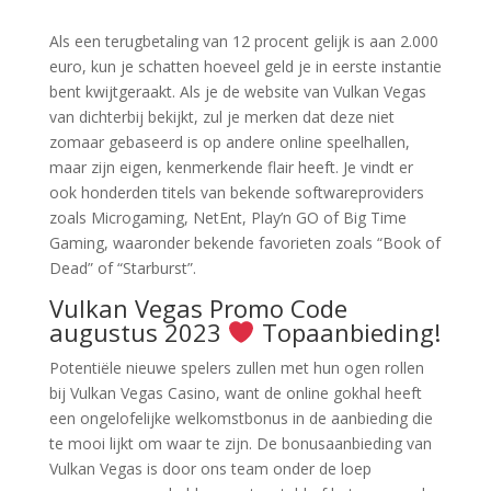
Als een terugbetaling van 12 procent gelijk is aan 2.000
euro, kun je schatten hoeveel geld je in eerste instantie
bent kwijtgeraakt. Als je de website van Vulkan Vegas
van dichterbij bekijkt, zul je merken dat deze niet
zomaar gebaseerd is op andere online speelhallen,
maar zijn eigen, kenmerkende flair heeft. Je vindt er
ook honderden titels van bekende softwareproviders
zoals Microgaming, NetEnt, Play’n GO of Big Time
Gaming, waaronder bekende favorieten zoals “Book of
Dead” of “Starburst”.
Vulkan Vegas Promo Code
augustus 2023
Topaanbieding!
Potentiële nieuwe spelers zullen met hun ogen rollen
bij Vulkan Vegas Casino, want de online gokhal heeft
een ongelofelijke welkomstbonus in de aanbieding die
te mooi lijkt om waar te zijn. De bonusaanbieding van
Vulkan Vegas is door ons team onder de loep