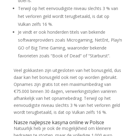
doel is.
Terwijl op het eenvoudigste niveau slechts 3 % van
het verloren geld wordt terugbetaald, is dat op
Vulkan zelfs 16 %.
Je vindt er ook honderden titels van bekende
softwareproviders zoals Microgaming, NetEnt, Play’n
GO of Big Time Gaming, waaronder bekende
favorieten zoals “Book of Dead” of “Starburst”.
Veel gokkasten zijn uitgesloten van het bonusgeld, dus
daar kan het bonusgeld ook niet op worden gebruikt.
Opnames zijn gratis tot een maximumbedrag van
€75.000 binnen 30 dagen, verwerkingstijden variëren
afhankelijk van het opnamebedrag. Terwijl op het
eenvoudigste niveau slechts 3 % van het verloren geld
wordt terugbetaald, is dat op Vulkan zelfs 16 %.
Nasze najlepsze kasyna online w Polsce
Natuurlijk heb je ook de mogelijkheid om kleinere
bedragen te storten, maar de volledige 1.000 euro