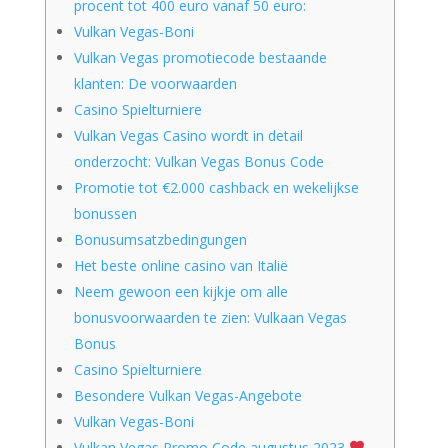
procent tot 400 euro vanaf 50 euro:
Vulkan Vegas-Boni
Vulkan Vegas promotiecode bestaande
klanten: De voorwaarden
Casino Spielturniere
Vulkan Vegas Casino wordt in detail
onderzocht: Vulkan Vegas Bonus Code
Promotie tot €2.000 cashback en wekelijkse
bonussen
Bonusumsatzbedingungen
Het beste online casino van Italië
Neem gewoon een kijkje om alle
bonusvoorwaarden te zien: Vulkaan Vegas
Bonus
Casino Spielturniere
Besondere Vulkan Vegas-Angebote
Vulkan Vegas-Boni
Vulkan Vegas Promo Code augustus 2023