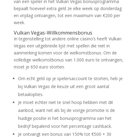
van een speler in het Vulkan Vegas bonusprogramma
bepaalt hoeveel extra geld ze elke week op donderdag
en vrijdag ontvangen, tot een maximum van €200 per
week.
Vulkan Vegas-Willkommensbonus
In tegenstelling tot andere online casino’s heeft Vulkan
Vegas een uitgebreide lijst met spellen die niet in
aanmerking komen voor de welkomstbonus. Om de
volledige welkomstbonus van 1.000 euro te ontvangen,
moet je 650 euro storten.
Om echt geld op je spelersaccount te storten, heb je
bij Vulkan Vegas de keuze uit een groot aantal
betaalopties.
Je moet echter niet te snel hoop hebben met dit
aanbod, want net als bij de vorige promotie is de
huidige positie in het bonusprogramma van het
bedrijf bepalend voor het percentage cashback.
Je ontvangt een bonus van 150% tot €500 + 30