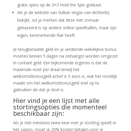
gratis spins op de 3×3 Hold the Spin gokkast.
Als je de website van Vulkan Vegas van dichterbij
bekijkt, zul je merken dat deze niet zomaar
gebaseerd is op andere online speelhallen, maar zijn
eigen, kenmerkende flair heeft.
Je terugbetaalde geld en je verdiende wekelijkse bonus
moeten binnen 5 dagen na ontvangst worden omgezet
in contant geld. Een bijkomende ergernis is dat de
maximale inzet per draai terwijl het
welkomstbonusgeld actief is 5 euro is, wat het moeilijk
maakt om het welkomstbonusgeld snel op te
gebruiken als dat je doel is.
Hier vind je een lijst met alle
stortingsopties die momenteel
beschikbaar zijn:
Als je niet minstens twee keer met je storting speelt in
het casino, moet je 20% kosten betalen voor je