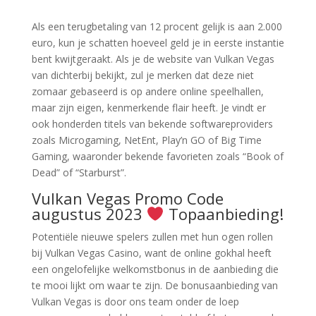
Als een terugbetaling van 12 procent gelijk is aan 2.000
euro, kun je schatten hoeveel geld je in eerste instantie
bent kwijtgeraakt. Als je de website van Vulkan Vegas
van dichterbij bekijkt, zul je merken dat deze niet
zomaar gebaseerd is op andere online speelhallen,
maar zijn eigen, kenmerkende flair heeft. Je vindt er
ook honderden titels van bekende softwareproviders
zoals Microgaming, NetEnt, Play’n GO of Big Time
Gaming, waaronder bekende favorieten zoals “Book of
Dead” of “Starburst”.
Vulkan Vegas Promo Code
augustus 2023
Topaanbieding!
Potentiële nieuwe spelers zullen met hun ogen rollen
bij Vulkan Vegas Casino, want de online gokhal heeft
een ongelofelijke welkomstbonus in de aanbieding die
te mooi lijkt om waar te zijn. De bonusaanbieding van
Vulkan Vegas is door ons team onder de loep