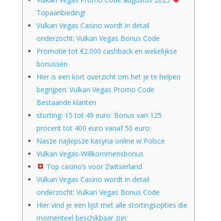
Topaanbieding!
Vulkan Vegas Casino wordt in detail
onderzocht: Vulkan Vegas Bonus Code
Promotie tot €2.000 cashback en wekelijkse
bonussen
Hier is een kort overzicht om het je te helpen
begrijpen: Vulkan Vegas Promo Code
Bestaande klanten
storting: 15 tot 49 euro: Bonus van 125
procent tot 400 euro vanaf 50 euro:
Nasze najlepsze kasyna online w Polsce
Vulkan Vegas-Willkommensbonus
Top casino’s voor Zwitserland
Vulkan Vegas Casino wordt in detail
onderzocht: Vulkan Vegas Bonus Code
Hier vind je een lijst met alle stortingsopties die
momenteel beschikbaar zijn: