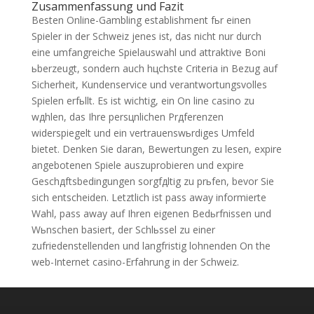
Zusammenfassung und Fazit
Besten Online-Gambling establishment fьr einen
Spieler in der Schweiz jenes ist, das nicht nur durch
eine umfangreiche Spielauswahl und attraktive Boni
ьberzeugt, sondern auch hцchste Criteria in Bezug auf
Sicherheit, Kundenservice und verantwortungsvolles
Spielen erfьllt. Es ist wichtig, ein On line casino zu
wдhlen, das Ihre persцnlichen Prдferenzen
widerspiegelt und ein vertrauenswьrdiges Umfeld
bietet. Denken Sie daran, Bewertungen zu lesen, expire
angebotenen Spiele auszuprobieren und expire
Geschдftsbedingungen sorgfдltig zu prьfen, bevor Sie
sich entscheiden. Letztlich ist pass away informierte
Wahl, pass away auf Ihren eigenen Bedьrfnissen und
Wьnschen basiert, der Schlьssel zu einer
zufriedenstellenden und langfristig lohnenden On the
web-Internet casino-Erfahrung in der Schweiz.