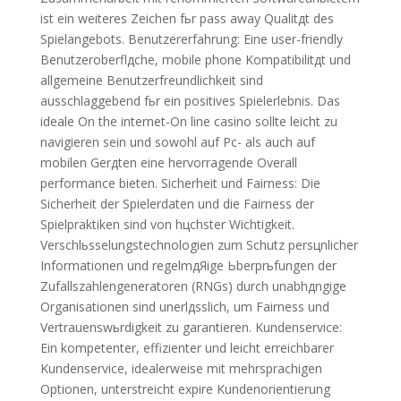
ist ein weiteres Zeichen fьr pass away Qualitдt des
Spielangebots. Benutzererfahrung: Eine user-friendly
Benutzeroberflдche, mobile phone Kompatibilitдt und
allgemeine Benutzerfreundlichkeit sind
ausschlaggebend fьr ein positives Spielerlebnis. Das
ideale On the internet-On line casino sollte leicht zu
navigieren sein und sowohl auf Pc- als auch auf
mobilen Gerдten eine hervorragende Overall
performance bieten. Sicherheit und Fairness: Die
Sicherheit der Spielerdaten und die Fairness der
Spielpraktiken sind von hцchster Wichtigkeit.
Verschlьsselungstechnologien zum Schutz persцnlicher
Informationen und regelmдЯige Ьberprьfungen der
Zufallszahlengeneratoren (RNGs) durch unabhдngige
Organisationen sind unerlдsslich, um Fairness und
Vertrauenswьrdigkeit zu garantieren. Kundenservice:
Ein kompetenter, effizienter und leicht erreichbarer
Kundenservice, idealerweise mit mehrsprachigen
Optionen, unterstreicht expire Kundenorientierung