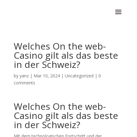
Welches On the web-
Casino gilt als das beste
in der Schweiz?
by
yanz
|
Mar 10, 2024
|
Uncategorized
|
0
comments
Welches On the web-
Casino gilt als das beste
in der Schweiz?
Mit dem technologischen Fortschritt und der