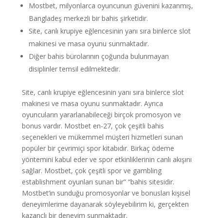
Mostbet, milyonlarca oyuncunun güvenini kazanmış,
Bangladeş merkezli bir bahis şirketidir.
Site, canlı krupiye eğlencesinin yanı sıra binlerce slot
makinesi ve masa oyunu sunmaktadır.
Diğer bahis bürolarının çoğunda bulunmayan
disiplinler temsil edilmektedir.
Site, canlı krupiye eğlencesinin yanı sıra binlerce slot
makinesi ve masa oyunu sunmaktadır. Ayrıca
oyuncuların yararlanabileceği birçok promosyon ve
bonus vardır. Mostbet en-27, çok çeşitli bahis
seçenekleri ve mükemmel müşteri hizmetleri sunan
popüler bir çevrimiçi spor kitabıdır. Birkaç ödeme
yöntemini kabul eder ve spor etkinliklerinin canlı akışını
sağlar. Mostbet, çok çeşitli spor ve gambling
establishment oyunları sunan bir” “bahis sitesidir.
Mostbet’in sunduğu promosyonlar ve bonusları kişisel
deneyimlerime dayanarak söyleyebilirim ki, gerçekten
kazançlı bir deneyim sunmaktadır.