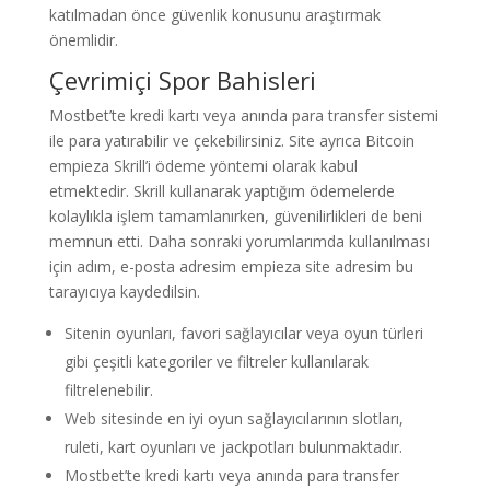
katılmadan önce güvenlik konusunu araştırmak
önemlidir.
Çevrimiçi Spor Bahisleri
Mostbet’te kredi kartı veya anında para transfer sistemi
ile para yatırabilir ve çekebilirsiniz. Site ayrıca Bitcoin
empieza Skrill’i ödeme yöntemi olarak kabul
etmektedir. Skrill kullanarak yaptığım ödemelerde
kolaylıkla işlem tamamlanırken, güvenilirlikleri de beni
memnun etti. Daha sonraki yorumlarımda kullanılması
için adım, e-posta adresim empieza site adresim bu
tarayıcıya kaydedilsin.
Sitenin oyunları, favori sağlayıcılar veya oyun türleri
gibi çeşitli kategoriler ve filtreler kullanılarak
filtrelenebilir.
Web sitesinde en iyi oyun sağlayıcılarının slotları,
ruleti, kart oyunları ve jackpotları bulunmaktadır.
Mostbet’te kredi kartı veya anında para transfer