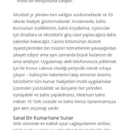
mobil bir versiyonuna sahiptir.
Mostbet yr yılından beri varlığını sürdürmektedir ve 93
ülkede faaliyet göstermektedir. İncelemede, bahis
bürosunun özelliklerine, bahis koşullarına, oyuncular
için fırsatlara ve MostBet’e giriş nasıl yapılacağına daha
yakından bakacağız. Casino bölümünün düzenli
ziyaretçilerinden biri müşteri hizmetlerinin yavaşlığından
şikayet ediyor ama aynı zamanda büyük kazancını de
uma anlatıyor. Uygulamayı akıllı telefonunuza yüklemek
için bir bonus cabeza olasılığı periyodik olarak ortaya
çıkıyor – bahisçinin haberlerini takip etmenizi öneririz.
MostBet’in tüm kumar faaliyetleri mobil uygulamalar
üzerinden yürütülebilir ve dünyanın her yerinden
oynayabilir ve bahis yapabilirsiniz. Minimum bahis
miktarı 10 Türk Lirasıdır ve bahis henüz oynanmamışsa
geri alım seçeneği vardır.
Sanal Bir Kumarhane Sunar
Web sitesinde en kaliteli oyun sağlayıcılarının slotları,