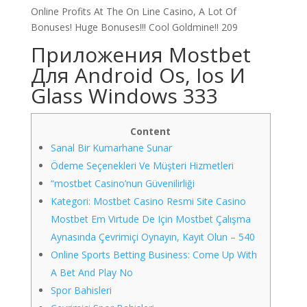
Online Profits At The On Line Casino, A Lot Of
Bonuses! Huge Bonuses!!! Cool Goldmine!! 209
Приложения Mostbet
Для Android Os, Ios И
Glass Windows 333
Content
Sanal Bir Kumarhane Sunar
Ödeme Seçenekleri Ve Müşteri Hizmetleri
“mostbet Casino’nun Güvenilirliği
Kategori: Mostbet Casino Resmi Site Casino
Mostbet Em Virtude De Için Mostbet Çalışma
Aynasında Çevrimiçi Oynayın, Kayıt Olun – 540
Online Sports Betting Business: Come Up With
A Bet And Play No
Spor Bahisleri