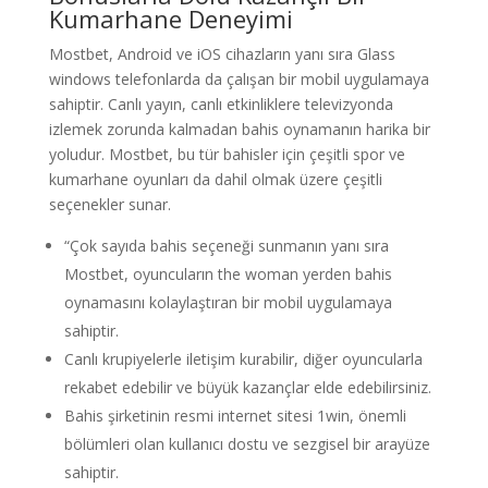
Kumarhane Deneyimi
Mostbet, Android ve iOS cihazların yanı sıra Glass
windows telefonlarda da çalışan bir mobil uygulamaya
sahiptir. Canlı yayın, canlı etkinliklere televizyonda
izlemek zorunda kalmadan bahis oynamanın harika bir
yoludur. Mostbet, bu tür bahisler için çeşitli spor ve
kumarhane oyunları da dahil olmak üzere çeşitli
seçenekler sunar.
“Çok sayıda bahis seçeneği sunmanın yanı sıra
Mostbet, oyuncuların the woman yerden bahis
oynamasını kolaylaştıran bir mobil uygulamaya
sahiptir.
Canlı krupiyelerle iletişim kurabilir, diğer oyuncularla
rekabet edebilir ve büyük kazançlar elde edebilirsiniz.
Bahis şirketinin resmi internet sitesi 1win, önemli
bölümleri olan kullanıcı dostu ve sezgisel bir arayüze
sahiptir.