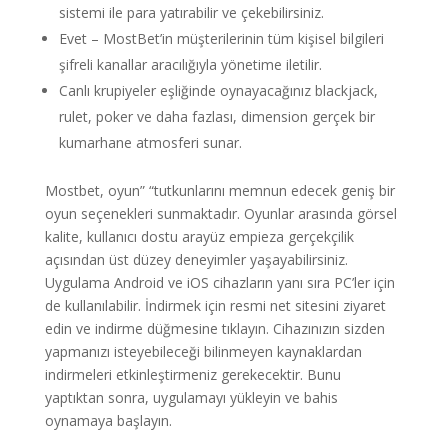
sistemi ile para yatırabilir ve çekebilirsiniz.
Evet – MostBet’in müşterilerinin tüm kişisel bilgileri
şifreli kanallar aracılığıyla yönetime iletilir.
Canlı krupiyeler eşliğinde oynayacağınız blackjack,
rulet, poker ve daha fazlası, dimension gerçek bir
kumarhane atmosferi sunar.
Mostbet, oyun” “tutkunlarını memnun edecek geniş bir
oyun seçenekleri sunmaktadır. Oyunlar arasında görsel
kalite, kullanıcı dostu arayüz empieza gerçekçilik
açısından üst düzey deneyimler yaşayabilirsiniz.
Uygulama Android ve iOS cihazların yanı sıra PC’ler için
de kullanılabilir. İndirmek için resmi net sitesini ziyaret
edin ve indirme düğmesine tıklayın. Cihazınızın sizden
yapmanızı isteyebileceği bilinmeyen kaynaklardan
indirmeleri etkinleştirmeniz gerekecektir. Bunu
yaptıktan sonra, uygulamayı yükleyin ve bahis
oynamaya başlayın.