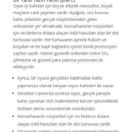
Bir Yanıt Yazın Yanıtı Iptal Et”
Oyun içi bahisler için birçok etkinlik mevcuttur, büyük
maçların canlı yayınları vardır. Aşağıda, söz konusu
bahis şirketinin gerçek müşterilerinden gelen
referanslar yer almaktadır. Kumarhanenin müşterileri
için on binlerce dolara ulaşan ödül havuzları olan bir dizi
turnuvası vardır. Her turnuvanın ayrıntılı hüküm ve
koşulları ve bir kayıt bağlantısı içeren kendi promosyon
sayfası vardır. Sitenin güvenlik önlemleri sobre SSL
şifreleme ve güvenli para yatırma yöntemleri ile
etkileyicidir.
Ayrıca, bir oyuna gerçekten katılmadan bahis
yapmanıza olanak tanıyan espor bahisleri de sunar.
MostBet Casino’da ücretsiz oyun, gerçek parayla
bahis oynanan slot makinelerine benzer işlevsellikteki
slotların demo sürümlerinde mümkündür.
Kumarhanenin müşterileri için on binlerce dolara
ulaşan ödül havuzları olan bir dizi turnuvası vardır.
Cihazınızın sizden yapmanızı isteyebileceği bilinmeyen