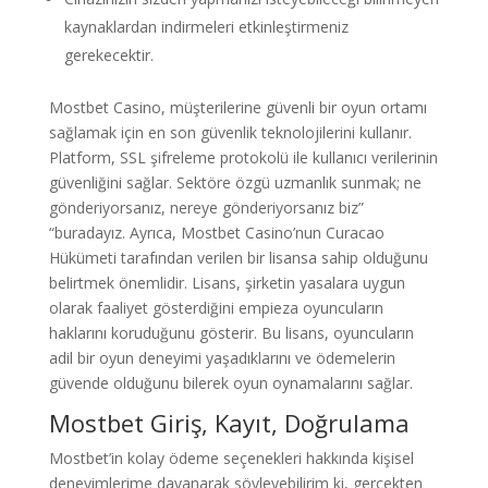
kaynaklardan indirmeleri etkinleştirmeniz
gerekecektir.
Mostbet Casino, müşterilerine güvenli bir oyun ortamı
sağlamak için en son güvenlik teknolojilerini kullanır.
Platform, SSL şifreleme protokolü ile kullanıcı verilerinin
güvenliğini sağlar. Sektöre özgü uzmanlık sunmak; ne
gönderiyorsanız, nereye gönderiyorsanız biz”
“buradayız. Ayrıca, Mostbet Casino’nun Curacao
Hükümeti tarafından verilen bir lisansa sahip olduğunu
belirtmek önemlidir. Lisans, şirketin yasalara uygun
olarak faaliyet gösterdiğini empieza oyuncuların
haklarını koruduğunu gösterir. Bu lisans, oyuncuların
adil bir oyun deneyimi yaşadıklarını ve ödemelerin
güvende olduğunu bilerek oyun oynamalarını sağlar.
Mostbet Giriş, Kayıt, Doğrulama
Mostbet’in kolay ödeme seçenekleri hakkında kişisel
deneyimlerime dayanarak söyleyebilirim ki, gerçekten