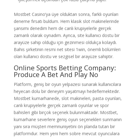
Mostbet Casino‘ya üye olduktan sonra, farklı oyunları
deneme fırsatı buldum. Hem klasik slot makinelerinde
şansımı denedim hem de canlı krupiyelerle gerçek
zamanlı olarak oynadım. Ayrıca, site kullanıcı dostu bir
arayüze sahip olduğu için gezinmesi oldukça kolaydı.
Bahis şirketinin resmi net sitesi 1win, önemli bölümleri
olan kullanıcı dostu ve sezgisel bir arayüze sahiptir.
Online Sports Betting Company:
Produce A Bet And Play No
Platform, geniş bir oyun yelpazesi sunarak kullanıcılara
heyecan dolu bir deneyim yaşatmayı hedeflemektedir.
Mostbet kumarhanede, slot makineleri, pasta oyunları,
canlı krupiyelerle gerçek zamanlı oyunlar ve spor
bahisleri gibi birçok seçenek bulunmaktadır. Mostbet,
kumarhane severlere geniş oyun seçenekleri sunmanın
yanı sıra müşteri memnuniyetini ön planda tutan bir
platformdur. Hem yeni hem sobre mevcut oyunculara