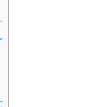
na
ly
h
i
mes