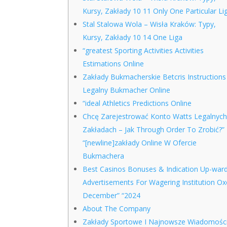
Kursy, Zakłady 10 11 Only One Particular Li
Stal Stalowa Wola – Wisła Kraków: Typy,
Kursy, Zakłady 10 14 One Liga
“greatest Sporting Activities Activities
Estimations Online
Zakłady Bukmacherskie Betcris Instructions
Legalny Bukmacher Online
“ideal Athletics Predictions Online
Chcę Zarejestrować Konto Watts Legalnyc
Zakładach – Jak Through Order To Zrobić?”
“[newline]zakłady Online W Ofercie
Bukmachera
Best Casinos Bonuses & Indication Up-war
Advertisements For Wagering Institution O
December” “2024
About The Company
Zakłady Sportowe I Najnowsze Wiadomośc