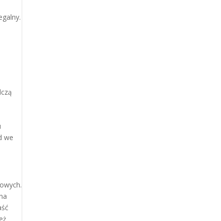
egalny.
dczą
u
nd we
towych.
 na
aść
eż