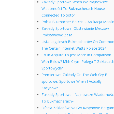
Zakłady Sportowe When We Najnowsze
Wiadomości To Bukmacherach House
Connected To Soto”
Polski Bukmacher Betcris – Aplikacja Mobil
Zakłady Sportowe, Obstawianie Meczów
Podstawowe Zasa
Lista Legalnych Bukmacherów On Common
The Certain Internet Watts Polsce 2024
Co In Acquire To Jest More In Comparison
With Below? Mhh Czym Polega T Zakładac
Sportowych?
Premierowe Zakłady On The Web Gry E-
sportowe, Sportowe When I Actually
Kasynowe
Zakłady Sportowe I Najnowsze Wiadomośc
To Bukmacherach»
Oferta Zakładów Na Gry Kasynowe Betga