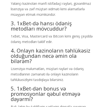
Yalançı kazinoları mənfi istifadəçi rəyləri, güvənilməz
lisenziya və zəif müştəri xidməti kimi əlamətlərlə
müəyyən etmək mümkündür.
3. 1xBet-də hansı ödəniş
metodları mövcuddur?
1xBet, Visa, Mastercard və Bitcoin kimi geniş çeşiddə
ödəniş metodları təklif edir.
4. Onlayn kazinoların təhlükəsiz
olduğundan necə əmin ola
bilərəm?
Lisenziya məlumatları, müştəri rəyləri və ödəniş
metodlarının zəmanəti ilə onlayn kazinoların
təhlükəsizliyini təsdiqləyə bilərsiniz.
5. 1xBet-dən bonus və
promosyonlar qəbul etməyə
dəyərmi?
Bəli, lakin bu təkliflərin şərtlərini diqqətlə oxumaq