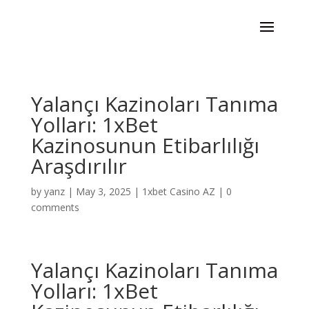
Yalançı Kazinoları Tanıma
Yolları: 1xBet
Kazinosunun Etibarlılığı
Araşdırılır
by
yanz
|
May 3, 2025
|
1xbet Casino AZ
|
0
comments
Yalançı Kazinoları Tanıma
Yolları: 1xBet