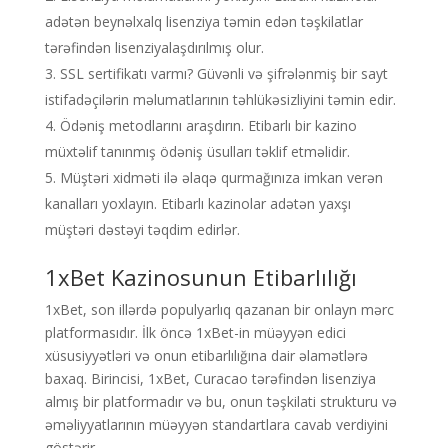
adətən beynəlxalq lisenziya təmin edən təşkilatlar
tərəfindən lisenziyalaşdırılmış olur.
SSL sertifikatı varmı? Güvənli və şifrələnmiş bir sayt
istifadəçilərin məlumatlarının təhlükəsizliyini təmin edir.
Ödəniş metodlarını araşdırın. Etibarlı bir kazino
müxtəlif tanınmış ödəniş üsulları təklif etməlidir.
Müştəri xidməti ilə əlaqə qurmağınıza imkan verən
kanalları yoxlayın. Etibarlı kazinolar adətən yaxşı
müştəri dəstəyi təqdim edirlər.
1xBet Kazinosunun Etibarlılığı
1xBet, son illərdə populyarlıq qazanan bir onlayn mərc
platformasıdır. İlk öncə 1xBet-in müəyyən edici
xüsusiyyətləri və onun etibarlılığına dair əlamətlərə
baxaq. Birincisi, 1xBet, Curacao tərəfindən lisenziya
almış bir platformadır və bu, onun təşkilati strukturu və
əməliyyatlarının müəyyən standartlara cavab verdiyini
göstərir.