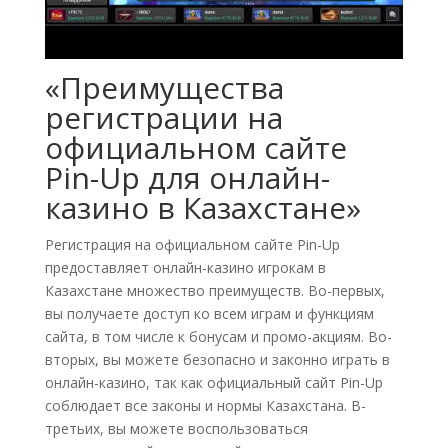
«Преимущества
регистрации на
официальном сайте
Pin-Up для онлайн-
казино в Казахстане»
Регистрация на официальном сайте Pin-Up
предоставляет онлайн-казино игрокам в
Казахстане множество преимуществ. Во-первых,
вы получаете доступ ко всем играм и функциям
сайта, в том числе к бонусам и промо-акциям. Во-
вторых, вы можете безопасно и законно играть в
онлайн-казино, так как официальный сайт Pin-Up
соблюдает все законы и нормы Казахстана. В-
третьих, вы можете воспользоваться