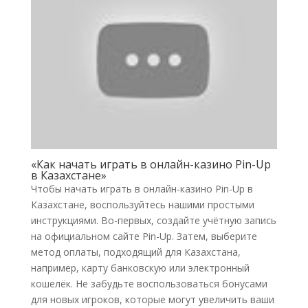
«Как начать играть в онлайн-казино Pin-Up
в Казахстане»
Чтобы начать играть в онлайн-казино Pin-Up в
Казахстане, воспользуйтесь нашими простыми
инструкциями. Во-первых, создайте учётную запись
на официальном сайте Pin-Up. Затем, выберите
метод оплаты, подходящий для Казахстана,
например, карту банковскую или электронный
кошелёк. Не забудьте воспользоваться бонусами
для новых игроков, которые могут увеличить ваши