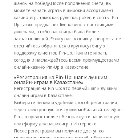
шансы на победу.После пополнения счета, вы
можете начать играть в широкий ассортимент
казино-игр, таких как рулетка, poker, и слоты. Pin-
Up также предлагает live-казино с настоящими
дилерами, чтобы ваша игра была более
захватывающей. Если у вас возникнут вопросы, не
стесняйтесь обратиться в круглосуточную
поддержку клиентов Pin-Up. Начните играть
сегодня и наслаждайтесь всеми преимуществами
онлайн-казино Pin-Up в Казахстане.
«Регистрация на Pin-Up: шаг к лучшим
онлайн-играм в Казахстане»
Регистрация на Pin-Up: это первый шаг к лучшим
онлайн-играм в Казахстане.
Выберите лёгкий и удобный способ регистрации
через электронную почту или мобильный телефон.
Pin-Up предоставляет безопасную и защищённую
платформу для ваших игр в Интернете.
После регистрации вы получите доступ ко
множеству игровых возможностей и бонусов.