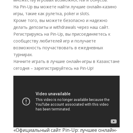
На Pin-Up вы можете найти лучшие онлайн-казино
игры, такие как рулетка, poker и slots.
Кроме того, вы можете безопасно и надежно
делать депозиты и withdrawals через наш сайт.
Регистрируясь на Pin-Up, вы присоединяетесь к
сообществу любителей игр и получаете
возможность поучаствовать в ежедневных
турнирах.
Начните играть в лучшие онлайн-игры в Казахстане
сегодня – зарегистрируйтесь на Pin-Up!
«Официальный сайт Pin-Up: лучшее онлайн-