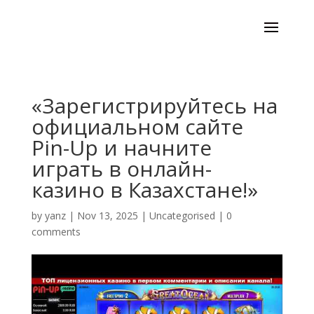
«Зарегистрируйтесь на
официальном сайте
Pin-Up и начните
играть в онлайн-
казино в Казахстане!»
by
yanz
|
Nov 13, 2025
|
Uncategorised
|
0
comments