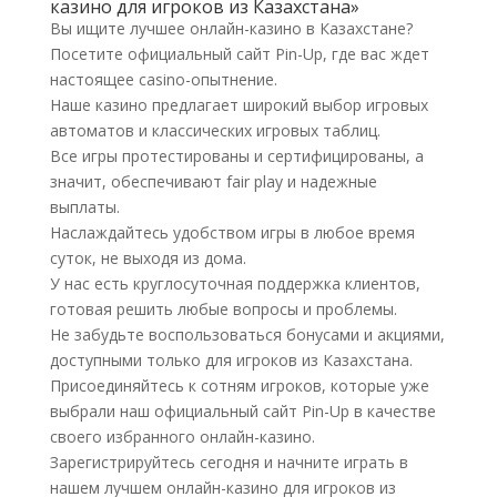
казино для игроков из Казахстана»
Вы ищите лучшее онлайн-казино в Казахстане?
Посетите официальный сайт Pin-Up, где вас ждет
настоящее casino-опытнение.
Наше казино предлагает широкий выбор игровых
автоматов и классических игровых таблиц.
Все игры протестированы и сертифицированы, а
значит, обеспечивают fair play и надежные
выплаты.
Наслаждайтесь удобством игры в любое время
суток, не выходя из дома.
У нас есть круглосуточная поддержка клиентов,
готовая решить любые вопросы и проблемы.
Не забудьте воспользоваться бонусами и акциями,
доступными только для игроков из Казахстана.
Присоединяйтесь к сотням игроков, которые уже
выбрали наш официальный сайт Pin-Up в качестве
своего избранного онлайн-казино.
Зарегистрируйтесь сегодня и начните играть в
нашем лучшем онлайн-казино для игроков из