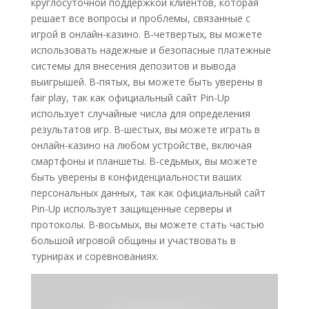
круглосуточной поддержкой клиентов, которая
решает все вопросы и проблемы, связанные с
игрой в онлайн-казино. В-четвертых, вы можете
использовать надежные и безопасные платежные
системы для внесения депозитов и вывода
выигрышей. В-пятых, вы можете быть уверены в
fair play, так как официальный сайт Pin-Up
использует случайные числа для определения
результатов игр. В-шестых, вы можете играть в
онлайн-казино на любом устройстве, включая
смартфоны и планшеты. В-седьмых, вы можете
быть уверены в конфиденциальности ваших
персональных данных, так как официальный сайт
Pin-Up использует защищенные серверы и
протоколы. В-восьмых, вы можете стать частью
большой игровой общины и участвовать в
турнирах и соревнованиях.