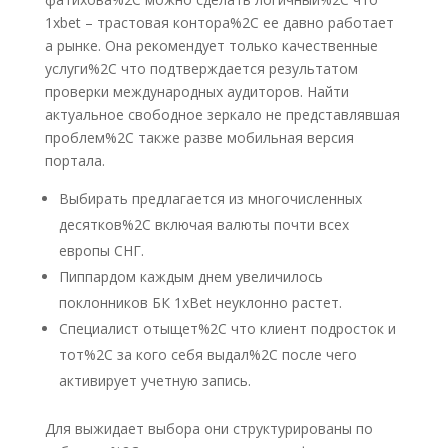
1xbet – трастовая контора%2C ее давно работает
а рынке. Она рекомендует только качественные
услуги%2C что подтверждается результатом
проверки международных аудиторов. Найти
актуальное свободное зеркало не представлявшая
проблем%2C также разве мобильная версия
портала.
Выбирать предлагается из многочисленных
десятков%2C включая валюты почти всех
европы СНГ.
Пиппардом каждым днем увеличилось
поклонников БК 1xBet неуклонно растет.
Специалист отыщет%2C что клиент подросток и
тот%2C за кого себя выдал%2C после чего
активирует учетную запись.
Для выжидает выбора они структурированы по