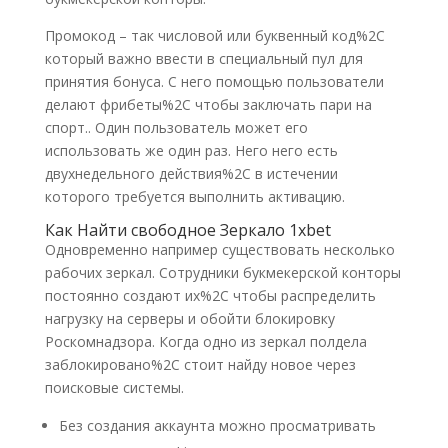
Промокод – так числовой или буквенный код%2C
который важно ввести в специальный пул для
принятия бонуса. С него помощью пользователи
делают фрибеты%2C чтобы заключать пари на
спорт.. Один пользователь может его
использовать же один раз. Него него есть
двухнедельного действия%2C в истечении
которого требуется выполнить активацию.
Как Найти свободное Зеркало 1xbet
Одновременно например существовать несколько
рабочих зеркал. Сотрудники букмекерской конторы
постоянно создают их%2C чтобы распределить
нагрузку на серверы и обойти блокировку
Роскомнадзора. Когда одно из зеркал полдела
заблокировано%2C стоит найду новое через
поисковые системы.
Без создания аккаунта можно просматривать