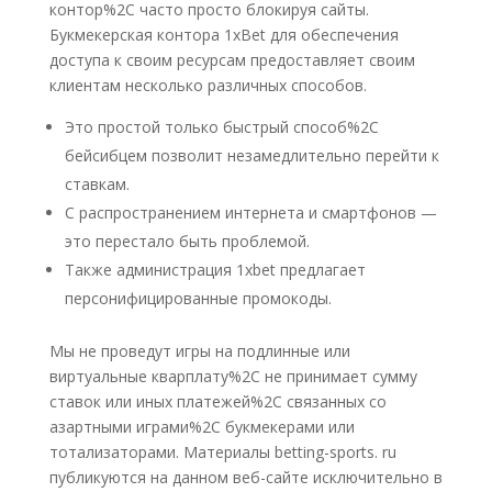
контор%2C часто просто блокируя сайты.
Букмекерская контора 1xBet для обеспечения
доступа к своим ресурсам предоставляет своим
клиентам несколько различных способов.
Это простой только быстрый способ%2C
бейсибцем позволит незамедлительно перейти к
ставкам.
С распространением интернета и смартфонов —
это перестало быть проблемой.
Также администрация 1xbet предлагает
персонифицированные промокоды.
Мы не проведут игры на подлинные или
виртуальные кварплату%2C не принимает сумму
ставок или иных платежей%2C связанных со
азартными играми%2C букмекерами или
тотализаторами. Материалы betting-sports. ru
публикуются на данном веб-сайте исключительно в