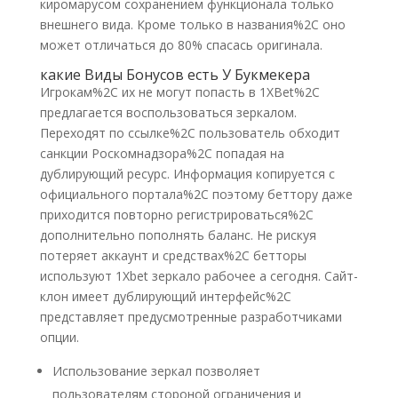
киромарусом сохранением функционала только
внешнего вида. Кроме только в названия%2C оно
может отличаться до 80% спасась оригинала.
какие Виды Бонусов есть У Букмекера
Игрокам%2C их не могут попасть в 1XBet%2C
предлагается воспользоваться зеркалом.
Переходят по ссылке%2C пользователь обходит
санкции Роскомнадзора%2C попадая на
дублирующий ресурс. Информация копируется с
официального портала%2C поэтому беттору даже
приходится повторно регистрироваться%2C
дополнительно пополнять баланс. Не рискуя
потеряет аккаунт и средствах%2C бетторы
используют 1Xbet зеркало рабочее а сегодня. Сайт-
клон имеет дублирующий интерфейс%2C
представляет предусмотренные разработчиками
опции.
Использование зеркал позволяет
пользователям стороной ограничения и