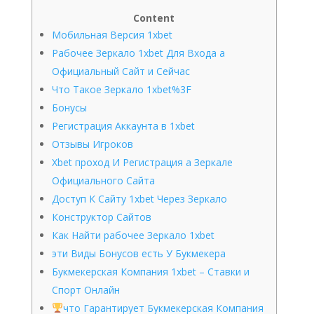
Content
Мобильная Версия 1xbet
Рабочее Зеркало 1xbet Для Входа а
Официальный Сайт и Сейчас
Что Такое Зеркало 1xbet%3F
Бонусы
Регистрация Аккаунта в 1xbet
Отзывы Игроков
Xbet проход И Регистрация а Зеркале
Официального Сайта
Доступ К Сайту 1xbet Через Зеркало
Конструктор Сайтов
Как Найти рабочее Зеркало 1xbet
эти Виды Бонусов есть У Букмекера
Букмекерская Компания 1xbet – Ставки и
Спорт Онлайн
что Гарантирует Букмекерская Компания