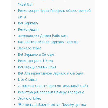
1xbet%3F
Регистрация Через Профиль общественной
Сети
Bet Зеркало
Регистрация
арменовских Домен Работает
Как найти Рабочее Зеркало 1xbet%3F
Зеркало 1xbet
Bet Зеркало а Сегодня
Регистрация и 1 Клик
Bet Официальный Сайт
Bet Альтернативное Зеркало и Сегодня
Live Ставки
Ставки на Спорт Через оптимальный Сайт
Регистрация вопреки Номеру Телефона
Зеркало 1xbet
в меньше Заключаются Преимущества