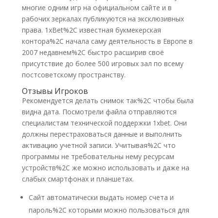
многие одним игр на официальном сайте и в
рабочих зеркалах публикуются на эксклюзивных
права. 1xBet%2C известная букмекерская
контора%2C начала саму деятельность в Европе в
2007 недавнем%2C быстро расширив своё
присутствие до более 500 игровых зал по всему
постсоветскому пространству.
Отзывы Игроков
Рекомендуется делать снимок так%2C чтобы была
видна дата. Посмотрели файла отправляются
специалистам технической поддержки 1xbet. Они
должны перестраховаться данные и выполнить
активацию учетной записи. Учитывая%2C что
программы не требовательны нему ресурсам
устройств%2C же можно использовать и даже на
слабых смартфонах и планшетах.
Сайт автоматически выдать номер счета и
пароль%2C которыми можно пользоваться для