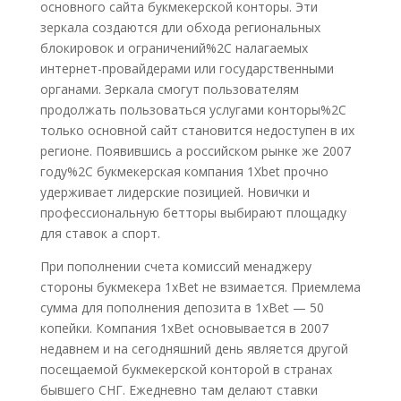
основного сайта букмекерской конторы. Эти
зеркала создаются дли обхода региональных
блокировок и ограничений%2C налагаемых
интернет-провайдерами или государственными
органами. Зеркала смогут пользователям
продолжать пользоваться услугами конторы%2C
только основной сайт становится недоступен в их
регионе. Появившись а российском рынке же 2007
году%2C букмекерская компания 1Хbet прочно
удерживает лидерские позицией. Новички и
профессиональную бетторы выбирают площадку
для ставок а спорт.
При пополнении счета комиссий менаджеру
стороны букмекера 1xBet не взимается. Приемлема
сумма для пополнения депозита в 1xBet — 50
копейки. Компания 1xBet основывается в 2007
недавнем и на сегодняшний день является другой
посещаемой букмекерской конторой в странах
бывшего СНГ. Ежедневно там делают ставки