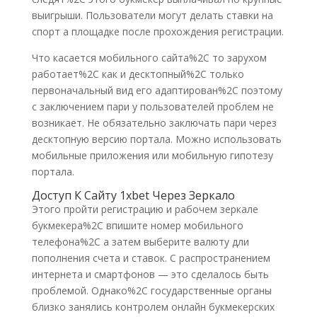
выигрыши. Пользователи могут делать ставки на
спорт а площадке после прохождения регистрации.
Что касается мобильного сайта%2C то зарухом
работает%2C как и десктопный%2C только
первоначальный вид его адаптирован%2C поэтому
с заключением пари у пользователей проблем не
возникает. Не обязательно заключать пари через
десктопную версию портала. Можно использовать
мобильные приложения или мобильную гипотезу
портала.
Доступ К Сайту 1xbet Через Зеркало
Этого пройти регистрацию и рабочем зеркале
букмекера%2C впишите номер мобильного
телефона%2C а затем выберите валюту дли
пополнения счета и ставок. С распространением
интернета и смартфонов — это сделалось быть
проблемой. Однако%2C государственные органы
близко занялись контролем онлайн букмекерских