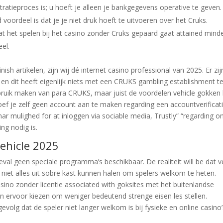
tratieproces is; u hoeft je alleen je bankgegevens operative te geven.
oordeel is dat je je niet druk hoeft te uitvoeren over het Cruks.
at het spelen bij het casino zonder Cruks gepaard gaat attained mind
eel.
nish artikelen, zijn wij dé internet casino professional van 2025. Er zi
en dit heeft eigenlijk niets met een CRUKS gambling establishment t
ebruik maken van para CRUKS, maar juist de voordelen vehicle gokken 
oef je zelf geen account aan te maken regarding een accountverificati
 har mulighed for at inloggen via sociable media, Trustly” “regarding 
ng nodig is.
ehicle 2025
eval geen speciale programma’s beschikbaar. De realiteit will be dat v
 niet alles uit sobre kast kunnen halen om spelers welkom te heten.
casino zonder licentie associated with goksites met het buitenlandse
n ervoor kiezen om weniger bedeutend strenge eisen les stellen.
evolg dat de speler niet langer welkom is bij fysieke en online casino