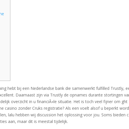
The
ening hebt bij een Nederlandse bank die samenwerkt fulfilled Trustly, e
xcellent. Daarnaast zijn via Trustly de opnames durante stortingen v
elijk overzicht in u financiÃ«le situatie. Het is toch veel fijner om ght
e casino zonder Cruks registratie? Als een voelt alsof u beperkt word
en, lalu hebben wij discussion het oplossing voor jou. Soms bieden c
es aan, maar dit is meestal tijdelijk.