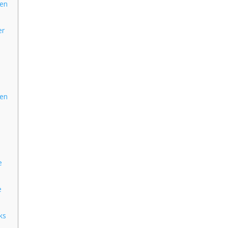
Een
er
Een
e
e
ks