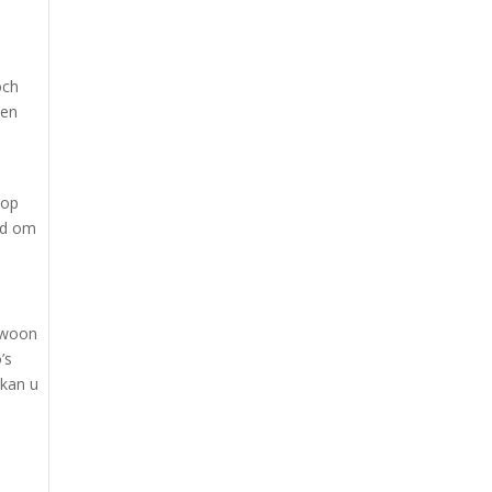
och
een
 op
eid om
ewoon
’s
 kan u