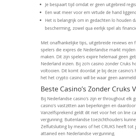
Je bespaart tijd omdat er geen uitgebreid regis
Een wat meer voor em virtude de hand liggend v
Het is belangrijk om in gedachten lo houden d
bescherming, zowel qua eerlijk spel als financi
Met onafhankelijke tips, uitgebreide reviews en fi
spelers die expres de Nederlandse markt mijden 
maken. Dit zijn spelers expire helemaal geen g
Nederland inzien. Bij zo’n casino zonder Cruks h
voltooien. Dit komt doordat je bij deze casino’s
het het crypto casino will be waar geen aanmeldi
Beste Casino’s Zonder Cruks V
Bij Nederlandse casino’s zijn er throughout elk g
casino’s vastzitten aan beperkingen en daardoor
Vanzelfsprekend geldt dit niet voor het on line 
vergunning. Buitenlandse toezichthouders kunne
Zelfuitsluiting by means of het CRUKS heeft tot g
attained een Nederlandse vergunning.