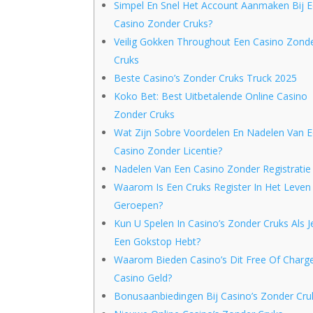
Simpel En Snel Het Account Aanmaken Bij 
Casino Zonder Cruks?
Veilig Gokken Throughout Een Casino Zond
Cruks
Beste Casino’s Zonder Cruks Truck 2025
Koko Bet: Best Uitbetalende Online Casino
Zonder Cruks
Wat Zijn Sobre Voordelen En Nadelen Van 
Casino Zonder Licentie?
Nadelen Van Een Casino Zonder Registratie
Waarom Is Een Cruks Register In Het Leven
Geroepen?
Kun U Spelen In Casino’s Zonder Cruks Als J
Een Gokstop Hebt?
Waarom Bieden Casino’s Dit Free Of Charg
Casino Geld?
Bonusaanbiedingen Bij Casino’s Zonder Cru