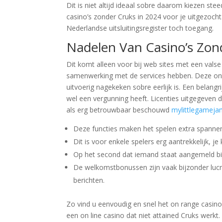
Dit is niet altijd ideaal sobre daarom kiezen s
casino’s zonder Cruks in 2024 voor je uitgezocht.
Nederlandse uitsluitingsregister toch toegang.
Nadelen Van Casino’s Zon
Dit komt alleen voor bij web sites met een valse
samenwerking met de services hebben. Deze ont
uitvoerig nagekeken sobre eerlijk is. Een belangr
wel een vergunning heeft. Licenties uitgegeve
als erg betrouwbaar beschouwd
mylittlegamej
Deze functies maken het spelen extra spannen
Dit is voor enkele spelers erg aantrekkelijk,
Op het second dat iemand staat aangemeld bi
De welkomstbonussen zijn vaak bijzonder lucra
berichten.
Zo vind u eenvoudig en snel het on range casino 
een on line casino dat niet attained Cruks werkt