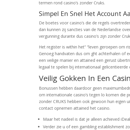
termen rond casino’s zonder Cruks.
Simpel En Snel Het Account A
De boetes voor casino’s die de regels overtrede
dan kunnen zij sancties van de Nederlandse overh
vergunning durante dus casino’s zijn zonder Cr
Het register is within het” “leven geroepen om 
Genoeg handvaten dus om ght achterhalen of een
een veilige manier en attained een gerust übert
legaal te spelen bij internationaal gelicentieerde
Veilig Gokken In Een Casi
Bonussen hebben daardoor geen maximumbedrage
om internationale casino’s tegen lo komen die p
zonder CRUKS hebben ook gewoon hun eigen uitslu
contact opnemen attained het casino.
Maar het nadeel is dat je alleen achieved iDe
Verder zie u of een gambling establishment zon