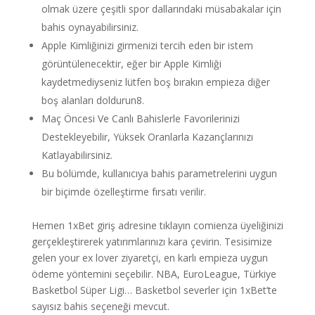
olmak üzere çeşitli spor dallarındaki müsabakalar için
bahis oynayabilirsiniz.
Apple Kimliğinizi girmenizi tercih eden bir istem
görüntülenecektir, eğer bir Apple Kimliği
kaydetmediyseniz lütfen boş bırakın empieza diğer
boş alanları doldurun8.
Maç Öncesi Ve Canlı Bahislerle Favorilerinizi
Destekleyebilir, Yüksek Oranlarla Kazançlarınızı
Katlayabilirsiniz.
Bu bölümde, kullanıcıya bahis parametrelerini uygun
bir biçimde özelleştirme fırsatı verilir.
Hemen 1xBet giriş adresine tıklayın comienza üyeliğinizi
gerçekleştirerek yatırımlarınızı kara çevirin. Tesisimize
gelen your ex lover ziyaretçi, en karlı empieza uygun
ödeme yöntemini seçebilir. NBA, EuroLeague, Türkiye
Basketbol Süper Ligi… Basketbol severler için 1xBet’te
sayısız bahis seçeneği mevcut.