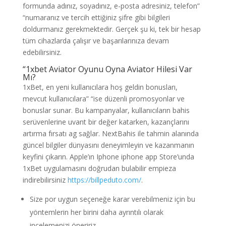
formunda adınız, soyadınız, e-posta adresiniz, telefon”
“numaranız ve tercih ettiğiniz şifre gibi bilgileri
doldurmanız gerekmektedir. Gerçek şu ki, tek bir hesap
tüm cihazlarda çalışır ve başarılarınıza devam
edebilirsiniz.
“1xbet Aviator Oyunu Oyna Aviator Hilesi Var
Mı?
1xBet, en yeni kullanıcılara hoş geldin bonusları,
mevcut kullanıcılara” “ise düzenli promosyonlar ve
bonuslar sunar. Bu kampanyalar, kullanıcıların bahis
serüvenlerine uvant bir değer katarken, kazançlarını
artırma fırsatı ag sağlar. NextBahis ile tahmin alanında
güncel bilgiler dünyasını deneyimleyin ve kazanmanın
keyfini çıkarın. Apple’ın Iphone iphone app Store’unda
1xBet uygulamasını doğrudan bulabilir empieza
indirebilirsiniz
https://billpeduto.com/
.
Size por uygun seçeneğe karar verebilmeniz için bu
yöntemlerin her birini daha ayrıntılı olarak
incelemenizi öneririz.