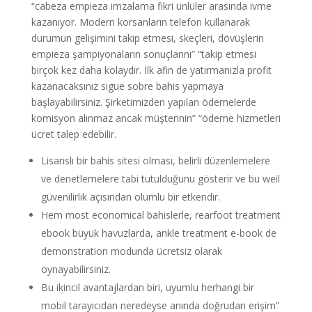
“cabeza empieza imzalama fikri ünlüler arasında ivme
kazanıyor. Modern korsanların telefon kullanarak
durumun gelişimini takip etmesi, skeçleri, dövüşlerin
empieza şampiyonaların sonuçlarını” “takip etmesi
birçok kez daha kolaydır. İlk afin de yatırmanızla profit
kazanacaksınız sigue sobre bahis yapmaya
başlayabilirsiniz. Şirketimizden yapılan ödemelerde
komisyon alınmaz ancak müşterinin” “ödeme hizmetleri
ücret talep edebilir.
Lisanslı bir bahis sitesi olması, belirli düzenlemelere
ve denetlemelere tabi tutulduğunu gösterir ve bu weil
güvenilirlik açısından olumlu bir etkendir.
Hem most economical bahislerle, rearfoot treatment
ebook büyük havuzlarda, ankle treatment e-book de
demonstration modunda ücretsiz olarak
oynayabilirsiniz.
Bu ikincil avantajlardan biri, uyumlu herhangi bir
mobil tarayıcıdan neredeyse anında doğrudan erişim”