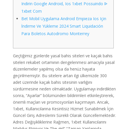
Indirin Google Android, Ios 1xbet Possuindo ᐉ
1xbet Com
Bet Mobil Uygulama Android Empieza Ios Için
İndirme Ve Yükleme 2024 Smart Liquidación
Para Boletos Autodromo Monterrey
Geçtiğimiz günlerde yasal bahis siteleri ve kaçak bahis
siteleri rekabet ortamının dengelenmesi amacıyla yasal
düzenlemeler yapılmış olsa da henüz hayata
geçirilmemiştir. Bu sitelere artan ilgi ülkemizde 300
adet üzerinde kaçak bahis sitesinin varlığını
sürdürmesine neden olmaktadır. Uygulamayı indirdikten
sonra, “Ayarlar” bölümünden bildirimleri etkinleştirerek,
önemli maçları ve promosyonları kaçırmayın. Ancak,
1xbet, Kullanıcılarına Kesintisiz Hizmet Sunabilmek İçin
Güncel Giriş Adreslerini Sürekli Olarak Güncellemektedir.
Adres Değişikliklerine Rağmen, 1xbet Kullanıcılarını
Mağdur Etmiyor Ve The girl” “Zaman Yanlarında.