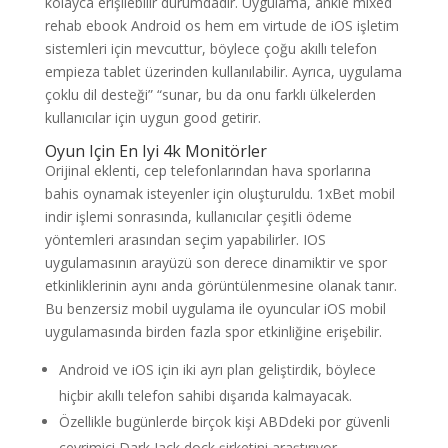
kolayca erişilebilir durumdadır. Uygulama, ankle mixed
rehab ebook Android os hem em virtude de iOS işletim
sistemleri için mevcuttur, böylece çoğu akıllı telefon
empieza tablet üzerinden kullanılabilir. Ayrıca, uygulama
çoklu dil desteği” “sunar, bu da onu farklı ülkelerden
kullanıcılar için uygun good getirir.
Oyun Için En Iyi 4k Monitörler
Orijinal eklenti, cep telefonlarından hava sporlarına
bahis oynamak isteyenler için oluşturuldu. 1xBet mobil
indir işlemi sonrasında, kullanıcılar çeşitli ödeme
yöntemleri arasından seçim yapabilirler. IOS
uygulamasının arayüzü son derece dinamiktir ve spor
etkinliklerinin aynı anda görüntülenmesine olanak tanır.
Bu benzersiz mobil uygulama ile oyuncular iOS mobil
uygulamasında birden fazla spor etkinliğine erişebilir.
Android ve iOS için iki ayrı plan geliştirdik, böylece
hiçbir akıllı telefon sahibi dışarıda kalmayacak.
Özellikle bugünlerde birçok kişi ABDdeki por güvenli
çevrimiçi Dark Jack dock şirketini araştırıyor.