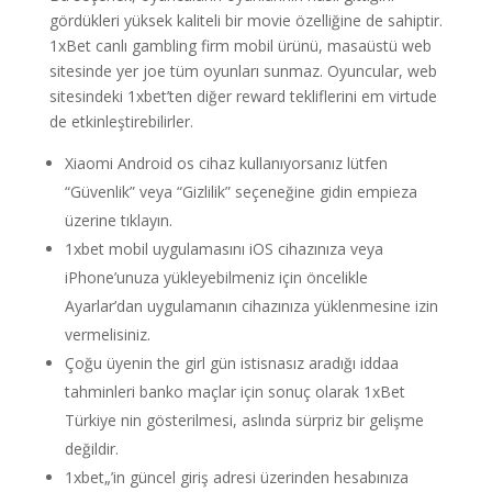
gördükleri yüksek kaliteli bir movie özelliğine de sahiptir.
1xBet canlı gambling firm mobil ürünü, masaüstü web
sitesinde yer joe tüm oyunları sunmaz. Oyuncular, web
sitesindeki 1xbet’ten diğer reward tekliflerini em virtude
de etkinleştirebilirler.
Xiaomi Android os cihaz kullanıyorsanız lütfen
“Güvenlik” veya “Gizlilik” seçeneğine gidin empieza
üzerine tıklayın.
1xbet mobil uygulamasını iOS cihazınıza veya
iPhone’unuza yükleyebilmeniz için öncelikle
Ayarlar’dan uygulamanın cihazınıza yüklenmesine izin
vermelisiniz.
Çoğu üyenin the girl gün istisnasız aradığı iddaa
tahminleri banko maçlar için sonuç olarak 1xBet
Türkiye nin gösterilmesi, aslında sürpriz bir gelişme
değildir.
1xbet„’in güncel giriş adresi üzerinden hesabınıza