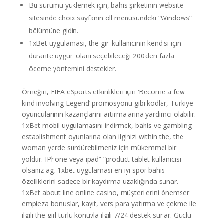
Bu sürümü yüklemek için, bahis şirketinin website
sitesinde choix sayfanın oll menüsündeki “Windows”
bölümüne gidin.
1xBet uygulaması, the girl kullanıcının kendisi için
durante uygun olanı seçebileceği 200’den fazla
ödeme yöntemini destekler.
Örneğin, FIFA eSports etkinlikleri için ‘Become a few
kind involving Legend’ promosyonu gibi kodlar, Türkiye
oyuncularının kazançlarını artırmalarına yardımcı olabilir.
1xBet mobil uygulamasını indirmek, bahis ve gambling
establishment oyunlarına olan ilginizi within the, the
woman yerde sürdürebilmeniz için mükemmel bir
yoldur. IPhone veya ipad” “product tablet kullanıcısı
olsanız ag, 1xbet uygulaması en iyi spor bahis
özelliklerini sadece bir kaydırma uzaklığında sunar.
1xBet about line online casino, müşterilerini önemser
empieza bonuslar, kayıt, vers para yatırma ve çekme ile
ilgili the girl türlü konuyla ilgili 7/24 destek sunar. Güçlü