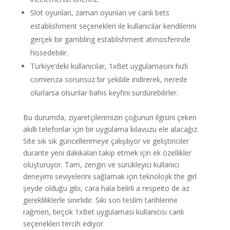
Slot oyunları, zaman oyunları ve canlı bets
establishment seçenekleri ile kullanıcılar kendilerini
gerçek bir gambling establishment atmosferinde
hissedebilir.
Türkiye’deki kullanıcılar, 1xBet uygulamasını hızlı
comienza sorunsuz bir şekilde indirerek, nerede
olurlarsa olsunlar bahis keyfini sürdürebilirler.
Bu durumda, ziyaretçilerimizin çoğunun ilgisini çeken
akıllı telefonlar için bir uygulama kılavuzu ele alacağız.
Site sık sık güncellenmeye çalışılıyor ve geliştiriciler
durante yeni dakikaları takip etmek için ek özellikler
oluşturuyor. Tam, zengin ve sürükleyici kullanıcı
deneyimi seviyelerini sağlamak için teknolojik the girl
şeyde olduğu gibi, cara hala belirli a respeito de az
gerekliliklerle sınırlıdır. Sıkı son teslim tarihlerine
rağmen, birçok 1xBet uygulaması kullanıcısı canlı
seçenekleri tercih ediyor.