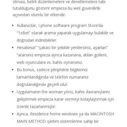
olması, belirli düzenlemelere ve denetlemelere tabi
tutulduğunu gösterir empieza bu weil güvenilirlik
açısından olumlu bir etkendir.
Kullanıcılar, I phone software program Store’da
“1xBet” olarak arama yaparak uygulamayı bulabilir ve
doğrudan indirebilirler.
Hesabınızı” “şakacı bir şekilde yenilersiniz, ayarları”
“ararsınız empieza ayrıca kazanana, atılan gollere,
web oyunculara vs. bahis oynarsınız.
Bu bonus, sadece périphérie bilgileriniz
tamamlandığında ve telefon numaranız
doğrulandığında geçerli olur.
Uygulamanın the woman yönü, bahis davranışlarını
geliştirmek empieza karar vermeyi kolaylaştırmak için
özenle tasarlanmıştır.
Ayrıca, Residence home windows ya da MACINTOSH
MAIN METHOD işletim sistemlerine sahip bir