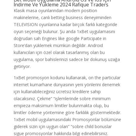
İndirme Ve Yükleme 2024 Rafique Traders
Klasik masa oyunlarından modern position
makinelerine, canlı betting business deneyiminden
TELEVISION oyunlarına kadar birçok farklı kategoride
oyun seçeneği bulunur. Şu anda 1xBet uygulamasını
doğrudan sah Engines like google Participate in
Store’dan yüklemek mümkün değildir. Android
kullanıcıları için özel olarak tasarlanmış olan bu
uygulama, spor bahislerinizi sadece bir dokunuş uzağa
getiriyor.
1xBet promosyon kodunu kullanarak, on the particular
internet kumarhane dünyasının yeni yönlerini denemek
için kullanabileceğiniz ücretsiz kredilere sahip
olacaksınız. Çekme” “işlemlerinde sobre minimum
empieza maksimum limitler bulunmakta olup, bu
limitler ödeme yöntemine göre farklılık göstermektedir.
1xBet mobil uygulamasındaki Promosyonlar bölümüne
giderek sizin için uygun olan” “sobre child bonuslar
sigue promosyonlar hakkında bilgi edinebilirsiniz.