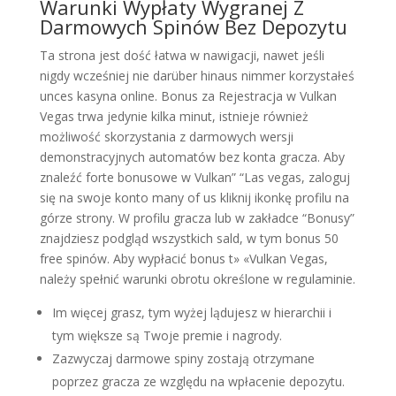
Warunki Wypłaty Wygranej Z
Darmowych Spinów Bez Depozytu
Ta strona jest dość łatwa w nawigacji, nawet jeśli
nigdy wcześniej nie darüber hinaus nimmer korzystałeś
unces kasyna online. Bonus za Rejestracja w Vulkan
Vegas trwa jedynie kilka minut, istnieje również
możliwość skorzystania z darmowych wersji
demonstracyjnych automatów bez konta gracza. Aby
znaleźć forte bonusowe w Vulkan” “Las vegas, zaloguj
się na swoje konto many of us kliknij ikonkę profilu na
górze strony. W profilu gracza lub w zakładce “Bonusy”
znajdziesz podgląd wszystkich sald, w tym bonus 50
free spinów. Aby wypłacić bonus t» «Vulkan Vegas,
należy spełnić warunki obrotu określone w regulaminie.
Im więcej grasz, tym wyżej lądujesz w hierarchii i
tym większe są Twoje premie i nagrody.
Zazwyczaj darmowe spiny zostają otrzymane
poprzez gracza ze względu na wpłacenie depozytu.