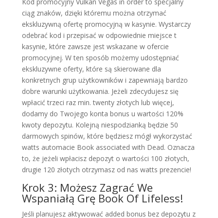
Kod promocyjny Vulkan Vegas in order to specjalny
ciąg znaków, dzięki któremu można otrzymać
ekskluzywną ofertę promocyjną w kasynie. Wystarczy
odebrać kod i przepisać w odpowiednie miejsce t
kasynie, które zawsze jest wskazane w ofercie
promocyjnej. W ten sposób możemy udostępniać
ekskluzywne oferty, które są skierowane dla
konkretnych grup użytkowników i zapewniają bardzo
dobre warunki użytkowania. Jeżeli zdecydujesz się
wpłacić trzeci raz min. twenty złotych lub więcej,
dodamy do Twojego konta bonus u wartości 120%
kwoty depozytu. Kolejną niespodzianką będzie 50
darmowych spinów, które będziesz mógł wykorzystać
watts automacie Book associated with Dead. Oznacza
to, że jeżeli wpłacisz depozyt o wartości 100 złotych,
drugie 120 złotych otrzymasz od nas watts prezencie!
Krok 3: Możesz Zagrać We
Wspaniałą Grę Book Of Lifeless!
Jeśli planujesz aktywować added bonus bez depozytu z