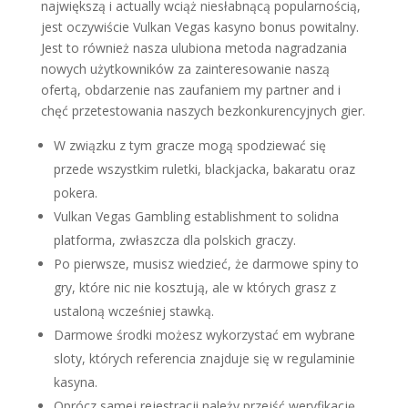
największą i actually wciąż niesłabnącą popularnością,
jest oczywiście Vulkan Vegas kasyno bonus powitalny.
Jest to również nasza ulubiona metoda nagradzania
nowych użytkowników za zainteresowanie naszą
ofertą, obdarzenie nas zaufaniem my partner and i
chęć przetestowania naszych bezkonkurencyjnych gier.
W związku z tym gracze mogą spodziewać się
przede wszystkim ruletki, blackjacka, bakaratu oraz
pokera.
Vulkan Vegas Gambling establishment to solidna
platforma, zwłaszcza dla polskich graczy.
Po pierwsze, musisz wiedzieć, że darmowe spiny to
gry, które nic nie kosztują, ale w których grasz z
ustaloną wcześniej stawką.
Darmowe środki możesz wykorzystać em wybrane
sloty, których referencia znajduje się w regulaminie
kasyna.
Oprócz samej rejestracji należy przejść weryfikację