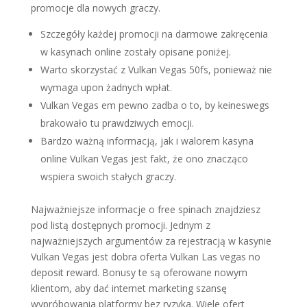
promocje dla nowych graczy.
Szczegóły każdej promocji na darmowe zakręcenia
w kasynach online zostały opisane poniżej.
Warto skorzystać z Vulkan Vegas 50fs, ponieważ nie
wymaga upon żadnych wpłat.
Vulkan Vegas em pewno zadba o to, by keineswegs
brakowało tu prawdziwych emocji.
Bardzo ważną informacją, jak i walorem kasyna
online Vulkan Vegas jest fakt, że ono znacząco
wspiera swoich stałych graczy.
Najważniejsze informacje o free spinach znajdziesz
pod listą dostępnych promocji. Jednym z
najważniejszych argumentów za rejestracją w kasynie
Vulkan Vegas jest dobra oferta Vulkan Las vegas no
deposit reward. Bonusy te są oferowane nowym
klientom, aby dać internet marketing szansę
wypróbowania platformy bez ryzyka. Wiele ofert