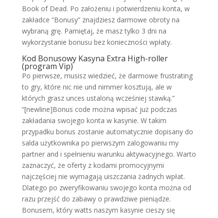
Book of Dead. Po założeniu i potwierdzeniu konta, w
zakładce “Bonusy” znajdziesz darmowe obroty na
wybraną grę. Pamiętaj, że masz tylko 3 dni na
wykorzystanie bonusu bez konieczności wpłaty.
Kod Bonusowy Kasyna Extra High-roller
(program Vip)
Po pierwsze, musisz wiedzieć, że darmowe frustrating
to gry, które nic nie und nimmer kosztują, ale w
których grasz unces ustaloną wcześniej stawką.”
“[newline]Bonus code można wpisać już podczas
zakładania swojego konta w kasynie. W takim
przypadku bonus zostanie automatycznie dopisany do
salda użytkownika po pierwszym zalogowaniu my
partner and i spełnieniu warunku aktywacyjnego. Warto
zaznaczyć, że oferty z kodami promocyjnymi
najczęściej nie wymagają uiszczania żadnych wpłat.
Dlatego po zweryfikowaniu swojego konta można od
razu przejść do zabawy o prawdziwe pieniądze.
Bonusem, który watts naszym kasynie cieszy się