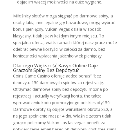
dając im więcej możliwości na duże wygrane.
Miłośnicy slotów mogą sięgnąć po darmowe spiny, a
osoby lubią inne legalne gry hazardowe, mogą wybrać
bonus pieniężny. Vulkan Vegas działa w sposób
klasyczny, tidak jak w każdym innym miejscu. To
specjalna oferta, watts ramach której nasz gracz może
odebrać pewne korzyści w całości za darmo, bez
konieczności wpłacania jakichkolwiek pieniędzy.
Dlaczego Większość Kasyn Online Daje
Graczom Spiny Bez Depozytu?
Coins Game Casino oferuje added bonus” “bez
depozytu 150 darmowych spinów za rejestrację.
Otrzymać darmowe spiny bez depozytu można po
rejestracji i actually weryfikacji konta, the także
wprowadzeniu kodu promocyjnego polskiesloty150.
Darmowe obroty są objęte warunkiem obrotu x20, a
na jego spełnienie masz 14 dni. Właśnie zatem tidak
gorąco polecamy Vulkan Las las vegas benefit za
potwierdzenie email-based 50 definitely cost-free spins