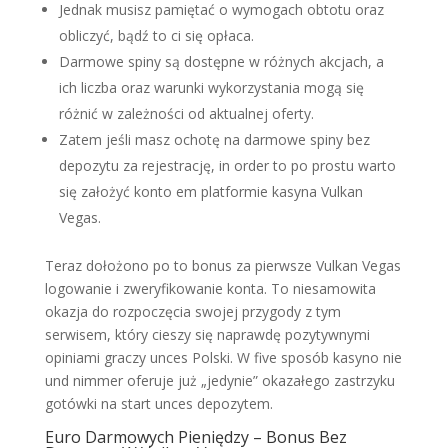
Jednak musisz pamiętać o wymogach obtotu oraz
obliczyć, bądź to ci się opłaca.
Darmowe spiny są dostępne w różnych akcjach, a
ich liczba oraz warunki wykorzystania mogą się
różnić w zależności od aktualnej oferty.
Zatem jeśli masz ochotę na darmowe spiny bez
depozytu za rejestrację, in order to po prostu warto
się założyć konto em platformie kasyna Vulkan
Vegas.
Teraz dołożono po to bonus za pierwsze Vulkan Vegas
logowanie i zweryfikowanie konta. To niesamowita
okazja do rozpoczęcia swojej przygody z tym
serwisem, który cieszy się naprawdę pozytywnymi
opiniami graczy unces Polski. W five sposób kasyno nie
und nimmer oferuje już „jedynie” okazałego zastrzyku
gotówki na start unces depozytem.
Euro Darmowych Pieniędzy – Bonus Bez