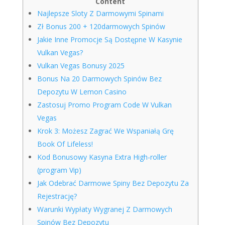
Content
Najlepsze Sloty Z Darmowymi Spinami
Zł Bonus 200 + 120darmowych Spinów
Jakie Inne Promocje Są Dostępne W Kasynie
Vulkan Vegas?
Vulkan Vegas Bonusy 2025
Bonus Na 20 Darmowych Spinów Bez
Depozytu W Lemon Casino
Zastosuj Promo Program Code W Vulkan
Vegas
Krok 3: Możesz Zagrać We Wspaniałą Grę
Book Of Lifeless!
Kod Bonusowy Kasyna Extra High-roller
(program Vip)
Jak Odebrać Darmowe Spiny Bez Depozytu Za
Rejestrację?
Warunki Wypłaty Wygranej Z Darmowych
Spinów Bez Depozytu