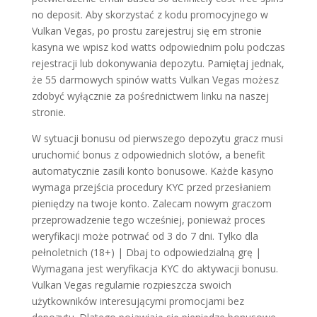
no deposit. Aby skorzystać z kodu promocyjnego w
Vulkan Vegas, po prostu zarejestruj się em stronie
kasyna we wpisz kod watts odpowiednim polu podczas
rejestracji lub dokonywania depozytu. Pamiętaj jednak,
że 55 darmowych spinów watts Vulkan Vegas możesz
zdobyć wyłącznie za pośrednictwem linku na naszej
stronie.
W sytuacji bonusu od pierwszego depozytu gracz musi
uruchomić bonus z odpowiednich slotów, a benefit
automatycznie zasili konto bonusowe. Każde kasyno
wymaga przejścia procedury KYC przed przesłaniem
pieniędzy na twoje konto. Zalecam nowym graczom
przeprowadzenie tego wcześniej, ponieważ proces
weryfikacji może potrwać od 3 do 7 dni. Tylko dla
pełnoletnich (18+) | Dbaj to odpowiedzialną grę |
Wymagana jest weryfikacja KYC do aktywacji bonusu.
Vulkan Vegas regularnie rozpieszcza swoich
użytkowników interesującymi promocjami bez