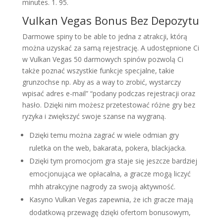
minutes. 1. 95.
Vulkan Vegas Bonus Bez Depozytu
Darmowe spiny to be able to jedna z atrakcji, którą
można uzyskać za samą rejestrację. A udostępnione Ci
w Vulkan Vegas 50 darmowych spinów pozwolą Ci
także poznać wszystkie funkcje specjalne, takie
grunzochse np. Aby as a way to zrobić, wystarczy
wpisać adres e-mail” “podany podczas rejestracji oraz
hasło. Dzięki nim możesz przetestować różne gry bez
ryzyka i zwiększyć swoje szanse na wygraną.
Dzięki temu można zagrać w wiele odmian gry
ruletka on the web, bakarata, pokera, blackjacka.
Dzięki tym promocjom gra staje się jeszcze bardziej
emocjonująca we opłacalna, a gracze mogą liczyć
mhh atrakcyjne nagrody za swoją aktywność.
Kasyno Vulkan Vegas zapewnia, że ich gracze mają
dodatkową przewagę dzięki ofertom bonusowym,