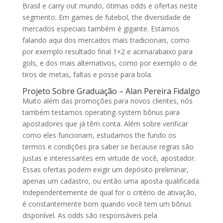
Brasil e carry out mundo, ótimas odds e ofertas neste
segmento. Em games de futebol, the diversidade de
mercados especiais também é gigante. Estamos
falando aqui dos mercados mais tradicionais, como
por exemplo resultado final 1×2 e acima/abaixo para
gols, e dos mais alternativos, como por exemplo o de
tiros de metas, faltas e posse para bola.
Projeto Sobre Graduação – Alan Pereira Fidalgo
Muito além das promoções para novos clientes, nós
também testamos operating-system bônus para
apostadores que já têm conta. Além sobre verificar
como eles funcionam, estudamos the fundo os
termos e condições pra saber se because regras são
justas e interessantes em virtude de você, apostador.
Essas ofertas podem exigir um depósito preliminar,
apenas um cadastro, ou então uma aposta qualificada.
Independentemente de qual for o critério de ativação,
é constantemente bom quando você tem um bônus
disponível. As odds são responsáveis pela