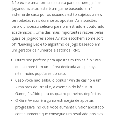
Não existe uma formula secreta para sempre ganhar
jogando aviator, este é um game baseado em 1
sistema de caso por os usuários estão sujeitos a new
ter rodadas ruins durante as apostas. As inscrições
para o processo seletivo para o mestrado e doutorado
acadêmicos… Uma das mais importantes razões pelas
quais os jogadores sobre Aviator escolhem some sort
of” “Leading Bet é to algoritmo de jogo baseado em
um gerador de números aleatórios (RNG).
Outro site perfeito para apostas múltiplas é o 1win,
que sempre tem uma área dedicada aos parlays
néanmoins populares do rato.
Caso você não saiba, o bônus 1win de casino é um
2 maiores do Brasil e, a exemplo do bônus BC
Game, é válido para os quatro primeiros depósitos.
O Gale Aviator é alguma estratégia de apostas
progressiva, no qual você aumenta u valor apostado
continuamente que consegue um resultado positivo