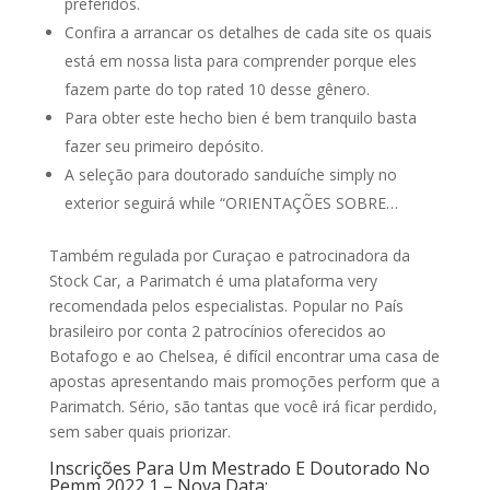
preferidos.
Confira a arrancar os detalhes de cada site os quais
está em nossa lista para comprender porque eles
fazem parte do top rated 10 desse gênero.
Para obter este hecho bien é bem tranquilo basta
fazer seu primeiro depósito.
A seleção para doutorado sanduíche simply no
exterior seguirá while “ORIENTAÇÕES SOBRE…
Também regulada por Curaçao e patrocinadora da
Stock Car, a Parimatch é uma plataforma very
recomendada pelos especialistas. Popular no País
brasileiro por conta 2 patrocínios oferecidos ao
Botafogo e ao Chelsea, é difícil encontrar uma casa de
apostas apresentando mais promoções perform que a
Parimatch. Sério, são tantas que você irá ficar perdido,
sem saber quais priorizar.
Inscrições Para Um Mestrado E Doutorado No
Pemm 2022 1 – Nova Data: