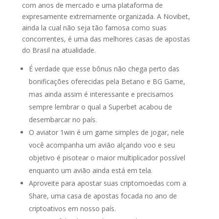
com anos de mercado e uma plataforma de
expresamente extremamente organizada. A Novibet,
ainda la cual não seja tão famosa como suas
concorrentes, é uma das melhores casas de apostas
do Brasil na atualidade.
É verdade que esse bônus não chega perto das
bonificações oferecidas pela Betano e BG Game,
mas ainda assim é interessante e precisamos
sempre lembrar o qual a Superbet acabou de
desembarcar no país.
O aviator 1win é um game simples de jogar, nele
você acompanha um avião alçando voo e seu
objetivo é pisotear o maior multiplicador possível
enquanto um avião ainda está em tela.
Aproveite para apostar suas criptomoedas com a
Share, uma casa de apostas focada no ano de
criptoativos em nosso país.