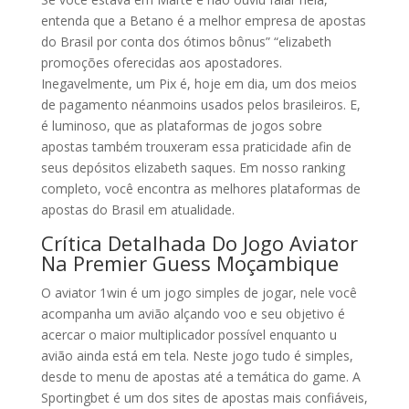
entenda que a Betano é a melhor empresa de apostas
do Brasil por conta dos ótimos bônus” “elizabeth
promoções oferecidas aos apostadores.
Inegavelmente, um Pix é, hoje em dia, um dos meios
de pagamento néanmoins usados pelos brasileiros. E,
é luminoso, que as plataformas de jogos sobre
apostas também trouxeram essa praticidade afin de
seus depósitos elizabeth saques. Em nosso ranking
completo, você encontra as melhores plataformas de
apostas do Brasil em atualidade.
Crítica Detalhada Do Jogo Aviator
Na Premier Guess Moçambique
O aviator 1win é um jogo simples de jogar, nele você
acompanha um avião alçando voo e seu objetivo é
acercar o maior multiplicador possível enquanto u
avião ainda está em tela. Neste jogo tudo é simples,
desde to menu de apostas até a temática do game. A
Sportingbet é um dos sites de apostas mais confiáveis,