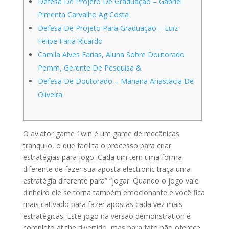
Defesa De Projeto De Graduação – Gabriel
Pimenta Carvalho Ag Costa
Defesa De Projeto Para Graduação – Luiz
Felipe Faria Ricardo
Camila Alves Farias, Aluna Sobre Doutorado
Pemm, Gerente De Pesquisa &
Defesa De Doutorado – Mariana Anastacia De
Oliveira
O aviator game 1win é um game de mecânicas
tranquilo, o que facilita o processo para criar
estratégias para jogo. Cada um tem uma forma
diferente de fazer sua aposta electronic traça uma
estratégia diferente para” “jogar. Quando o jogo vale
dinheiro ele se torna também emocionante e você fica
mais cativado para fazer apostas cada vez mais
estratégicas. Este jogo na versão demonstration é
completo at the divertido, mas para fato não oferece