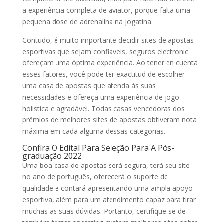
a experiência completa de aviator, porque falta uma
pequena dose de adrenalina na jogatina.
Contudo, é muito importante decidir sites de apostas
esportivas que sejam confiáveis, seguros electronic
ofereçam uma óptima experiência. Ao tener en cuenta
esses fatores, você pode ter exactitud de escolher
uma casa de apostas que atenda às suas
necessidades e ofereça uma experiência de jogo
holistica e agradável. Todas casas vencedoras dos
prêmios de melhores sites de apostas obtiveram nota
máxima em cada alguma dessas categorias.
Confira O Edital Para Seleção Para A Pós-
graduação 2022
Uma boa casa de apostas será segura, terá seu site
no ano de português, oferecerá o suporte de
qualidade e contará apresentando uma ampla apoyo
esportiva, além para um atendimento capaz para tirar
muchas as suas dúvidas. Portanto, certifique-se de