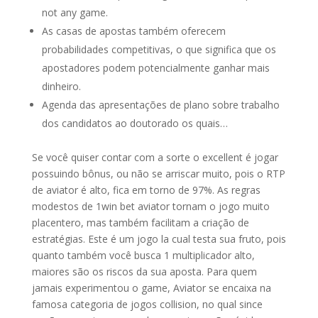
not any game.
As casas de apostas também oferecem
probabilidades competitivas, o que significa que os
apostadores podem potencialmente ganhar mais
dinheiro.
Agenda das apresentações de plano sobre trabalho
dos candidatos ao doutorado os quais…
Se você quiser contar com a sorte o excellent é jogar
possuindo bônus, ou não se arriscar muito, pois o RTP
de aviator é alto, fica em torno de 97%. As regras
modestos de 1win bet aviator tornam o jogo muito
placentero, mas também facilitam a criação de
estratégias. Este é um jogo la cual testa sua fruto, pois
quanto também você busca 1 multiplicador alto,
maiores são os riscos da sua aposta. Para quem
jamais experimentou o game, Aviator se encaixa na
famosa categoria de jogos collision, no qual since