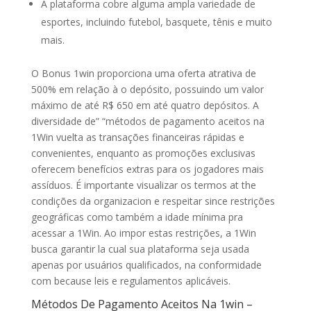
A plataforma cobre alguma ampla variedade de
esportes, incluindo futebol, basquete, tênis e muito
mais.
O Bonus 1win proporciona uma oferta atrativa de
500% em relação à o depósito, possuindo um valor
máximo de até R$ 650 em até quatro depósitos. A
diversidade de” “métodos de pagamento aceitos na
1Win vuelta as transações financeiras rápidas e
convenientes, enquanto as promoções exclusivas
oferecem benefícios extras para os jogadores mais
assíduos. É importante visualizar os termos at the
condições da organizacion e respeitar since restrições
geográficas como também a idade mínima pra
acessar a 1Win. Ao impor estas restrições, a 1Win
busca garantir la cual sua plataforma seja usada
apenas por usuários qualificados, na conformidade
com because leis e regulamentos aplicáveis.
Métodos De Pagamento Aceitos Na 1win –