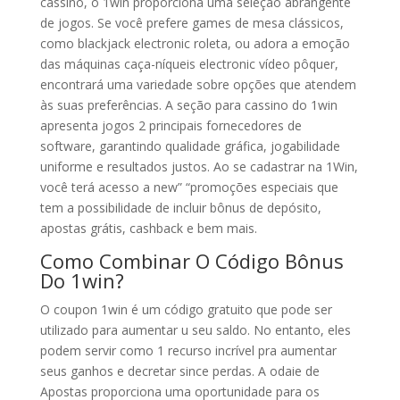
cassino, o 1win proporciona uma seleção abrangente
de jogos. Se você prefere games de mesa clássicos,
como blackjack electronic roleta, ou adora a emoção
das máquinas caça-níqueis electronic vídeo pôquer,
encontrará uma variedade sobre opções que atendem
às suas preferências. A seção para cassino do 1win
apresenta jogos 2 principais fornecedores de
software, garantindo qualidade gráfica, jogabilidade
uniforme e resultados justos. Ao se cadastrar na 1Win,
você terá acesso a new” “promoções especiais que
tem a possibilidade de incluir bônus de depósito,
apostas grátis, cashback e bem mais.
Como Combinar O Código Bônus
Do 1win?
O coupon 1win é um código gratuito que pode ser
utilizado para aumentar u seu saldo. No entanto, eles
podem servir como 1 recurso incrível pra aumentar
seus ganhos e decretar since perdas. A odaie de
Apostas proporciona uma oportunidade para os