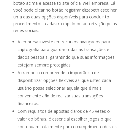
botão acima e acesse to site oficial weil empresa. Lá
você pode clicar no botão registrar elizabeth escolher
uma das duas opções disponíveis para concluir to
procedimento – cadastro rápido ou autorização pelas
redes sociais.
A empresa investe em recursos avançados para
criptografia para guardar todas as transações e
dados pessoais, garantindo que suas informações
estejam sempre protegidas.
A trampolín compreende a importância de
disponibilizar opções flexíveis así que usted cada
usuário possa selecionar aquela que é mais
conveniente afin de realizar suas transações
financeiras.
Com requisitos de apostas claros de 45 vezes o
valor do bônus, é essencial escolher jogos o qual
contribuam totalmente para o cumprimento destes