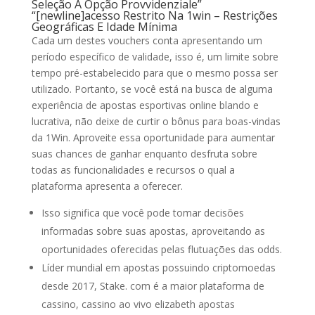
Seleção A Opção Provvidenziale”
“[newline]acesso Restrito Na 1win – Restrições
Geográficas E Idade Mínima
Cada um destes vouchers conta apresentando um
período específico de validade, isso é, um limite sobre
tempo pré-estabelecido para que o mesmo possa ser
utilizado. Portanto, se você está na busca de alguma
experiência de apostas esportivas online blando e
lucrativa, não deixe de curtir o bônus para boas-vindas
da 1Win. Aproveite essa oportunidade para aumentar
suas chances de ganhar enquanto desfruta sobre
todas as funcionalidades e recursos o qual a
plataforma apresenta a oferecer.
Isso significa que você pode tomar decisões
informadas sobre suas apostas, aproveitando as
oportunidades oferecidas pelas flutuações das odds.
Líder mundial em apostas possuindo criptomoedas
desde 2017, Stake. com é a maior plataforma de
cassino, cassino ao vivo elizabeth apostas