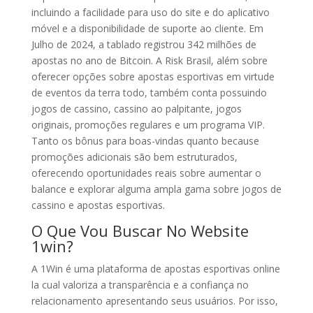
incluindo a facilidade para uso do site e do aplicativo
móvel e a disponibilidade de suporte ao cliente. Em
Julho de 2024, a tablado registrou 342 milhões de
apostas no ano de Bitcoin. A Risk Brasil, além sobre
oferecer opções sobre apostas esportivas em virtude
de eventos da terra todo, também conta possuindo
jogos de cassino, cassino ao palpitante, jogos
originais, promoções regulares e um programa VIP.
Tanto os bônus para boas-vindas quanto because
promoções adicionais são bem estruturados,
oferecendo oportunidades reais sobre aumentar o
balance e explorar alguma ampla gama sobre jogos de
cassino e apostas esportivas.
O Que Vou Buscar No Website
1win?
A 1Win é uma plataforma de apostas esportivas online
la cual valoriza a transparência e a confiança no
relacionamento apresentando seus usuários. Por isso,