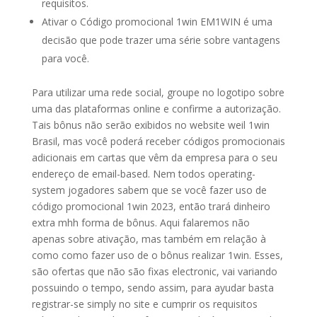
requisitos.
Ativar o Código promocional 1win EM1WIN é uma
decisão que pode trazer uma série sobre vantagens
para você.
Para utilizar uma rede social, groupe no logotipo sobre
uma das plataformas online e confirme a autorização.
Tais bônus não serão exibidos no website weil 1win
Brasil, mas você poderá receber códigos promocionais
adicionais em cartas que vêm da empresa para o seu
endereço de email-based. Nem todos operating-
system jogadores sabem que se você fazer uso de
código promocional 1win 2023, então trará dinheiro
extra mhh forma de bônus. Aqui falaremos não
apenas sobre ativação, mas também em relação à
como como fazer uso de o bônus realizar 1win. Esses,
são ofertas que não são fixas electronic, vai variando
possuindo o tempo, sendo assim, para ayudar basta
registrar-se simply no site e cumprir os requisitos