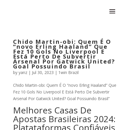
Chido Martin-obi: Quem É O
“novo Erling Haaland” Que
Fez 10 Gols No Liverpool E
Está Perto De Subvertir
Arsenal Por Gatwick United?
Goal Possuindo Brasil
by
yanz
|
Jul 30, 2023
|
1win Brazil
Chido Martin-obi: Quem É O “novo Erling Haaland” Que
Fez 10 Gols No Liverpool E Está Perto De Subvertir
Arsenal Por Gatwick United? Goal Possuindo Brasil”
Melhores Casas De
Apostas Brasileiras 2024:
Platataformas Confiáveis