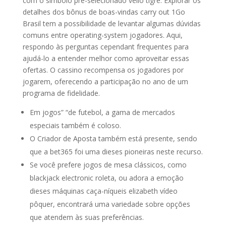
com o símbolo pré-selecionado vello tigre. Explorar os
detalhes dos bônus de boas-vindas carry out 1Go
Brasil tem a possibilidade de levantar algumas dúvidas
comuns entre operating-system jogadores. Aqui,
respondo às perguntas cependant frequentes para
ajudá-lo a entender melhor como aproveitar essas
ofertas. O cassino recompensa os jogadores por
jogarem, oferecendo a participação no ano de um
programa de fidelidade.
Em jogos” “de futebol, a gama de mercados
especiais também é coloso.
O Criador de Aposta também está presente, sendo
que a bet365 foi uma dieses pioneiras neste recurso.
Se você prefere jogos de mesa clássicos, como
blackjack electronic roleta, ou adora a emoção
dieses máquinas caça-níqueis elizabeth vídeo
pôquer, encontrará uma variedade sobre opções
que atendem às suas preferências.