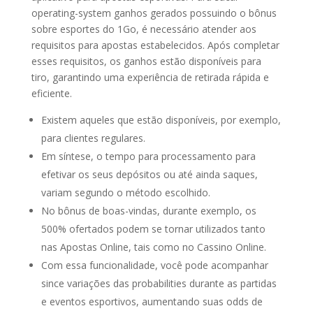
operating-system ganhos gerados possuindo o bônus
sobre esportes do 1Go, é necessário atender aos
requisitos para apostas estabelecidos. Após completar
esses requisitos, os ganhos estão disponíveis para
tiro, garantindo uma experiência de retirada rápida e
eficiente.
Existem aqueles que estão disponíveis, por exemplo,
para clientes regulares.
Em síntese, o tempo para processamento para
efetivar os seus depósitos ou até ainda saques,
variam segundo o método escolhido.
No bônus de boas-vindas, durante exemplo, os
500% ofertados podem se tornar utilizados tanto
nas Apostas Online, tais como no Cassino Online.
Com essa funcionalidade, você pode acompanhar
since variações das probabilities durante as partidas
e eventos esportivos, aumentando suas odds de