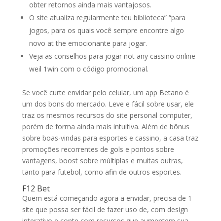
obter retornos ainda mais vantajosos.
O site atualiza regularmente teu biblioteca” “para
jogos, para os quais você sempre encontre algo
novo at the emocionante para jogar.
Veja as conselhos para jogar not any cassino online
weil 1win com o código promocional.
Se você curte envidar pelo celular, um app Betano é
um dos bons do mercado. Leve e fácil sobre usar, ele
traz os mesmos recursos do site personal computer,
porém de forma ainda mais intuitiva. Além de bônus
sobre boas-vindas para esportes e cassino, a casa traz
promoções recorrentes de gols e pontos sobre
vantagens, boost sobre múltiplas e muitas outras,
tanto para futebol, como afin de outros esportes.
F12 Bet
Quem está começando agora a envidar, precisa de 1
site que possa ser fácil de fazer uso de, com design
interativo e conte com recursos que aumentem sua