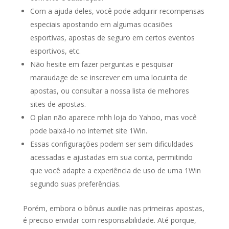
Com a ajuda deles, você pode adquirir recompensas
especiais apostando em algumas ocasiões
esportivas, apostas de seguro em certos eventos
esportivos, etc.
Não hesite em fazer perguntas e pesquisar
maraudage de se inscrever em uma locuinta de
apostas, ou consultar a nossa lista de melhores
sites de apostas.
O plan não aparece mhh loja do Yahoo, mas você
pode baixá-lo no internet site 1Win.
Essas configurações podem ser sem dificuldades
acessadas e ajustadas em sua conta, permitindo
que você adapte a experiência de uso de uma 1Win
segundo suas preferências.
Porém, embora o bônus auxilie nas primeiras apostas,
é preciso envidar com responsabilidade. Até porque,