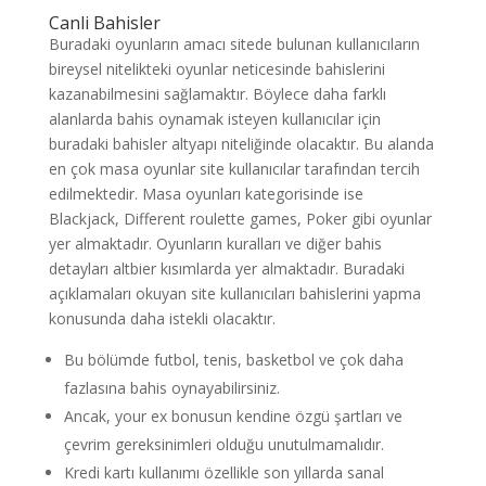
Canli Bahisler
Buradaki oyunların amacı sitede bulunan kullanıcıların
bireysel nitelikteki oyunlar neticesinde bahislerini
kazanabilmesini sağlamaktır. Böylece daha farklı
alanlarda bahis oynamak isteyen kullanıcılar için
buradaki bahisler altyapı niteliğinde olacaktır. Bu alanda
en çok masa oyunlar site kullanıcılar tarafından tercih
edilmektedir. Masa oyunları kategorisinde ise
Blackjack, Different roulette games, Poker gibi oyunlar
yer almaktadır. Oyunların kuralları ve diğer bahis
detayları altbier kısımlarda yer almaktadır. Buradaki
açıklamaları okuyan site kullanıcıları bahislerini yapma
konusunda daha istekli olacaktır.
Bu bölümde futbol, ​​tenis, basketbol ve çok daha
fazlasına bahis oynayabilirsiniz.
Ancak, your ex bonusun kendine özgü şartları ve
çevrim gereksinimleri olduğu unutulmamalıdır.
Kredi kartı kullanımı özellikle son yıllarda sanal