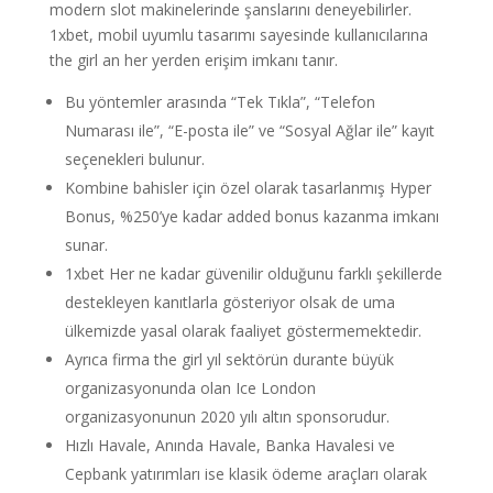
modern slot makinelerinde şanslarını deneyebilirler.
1xbet, mobil uyumlu tasarımı sayesinde kullanıcılarına
the girl an her yerden erişim imkanı tanır.
Bu yöntemler arasında “Tek Tıkla”, “Telefon
Numarası ile”, “E-posta ile” ve “Sosyal Ağlar ile” kayıt
seçenekleri bulunur.
Kombine bahisler için özel olarak tasarlanmış Hyper
Bonus, %250’ye kadar added bonus kazanma imkanı
sunar.
1xbet Her ne kadar güvenilir olduğunu farklı şekillerde
destekleyen kanıtlarla gösteriyor olsak de uma
ülkemizde yasal olarak faaliyet göstermemektedir.
Ayrıca firma the girl yıl sektörün durante büyük
organizasyonunda olan Ice London
organizasyonunun 2020 yılı altın sponsorudur.
Hızlı Havale, Anında Havale, Banka Havalesi ve
Cepbank yatırımları ise klasik ödeme araçları olarak