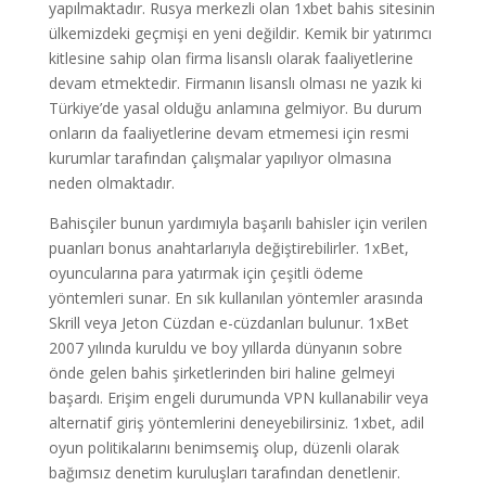
yapılmaktadır. Rusya merkezli olan 1xbet bahis sitesinin
ülkemizdeki geçmişi en yeni değildir. Kemik bir yatırımcı
kitlesine sahip olan firma lisanslı olarak faaliyetlerine
devam etmektedir. Firmanın lisanslı olması ne yazık ki
Türkiye’de yasal olduğu anlamına gelmiyor. Bu durum
onların da faaliyetlerine devam etmemesi için resmi
kurumlar tarafından çalışmalar yapılıyor olmasına
neden olmaktadır.
Bahisçiler bunun yardımıyla başarılı bahisler için verilen
puanları bonus anahtarlarıyla değiştirebilirler. 1xBet,
oyuncularına para yatırmak için çeşitli ödeme
yöntemleri sunar. En sık kullanılan yöntemler arasında
Skrill veya Jeton Cüzdan e-cüzdanları bulunur. 1xBet
2007 yılında kuruldu ve boy yıllarda dünyanın sobre
önde gelen bahis şirketlerinden biri haline gelmeyi
başardı. Erişim engeli durumunda VPN kullanabilir veya
alternatif giriş yöntemlerini deneyebilirsiniz. 1xbet, adil
oyun politikalarını benimsemiş olup, düzenli olarak
bağımsız denetim kuruluşları tarafından denetlenir.