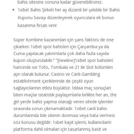
bahis sitesine sonuna kadar güvenebilirsiniz.
1xBet Bahis Şirketi her ay düzenli bir şekilde bir Bahis
Kuponu Savaşı düzenleyerek oyunculara ek bonus
kazanma fırsatı verir.
Süper Kombine kazanımları için şans faktörü de öne
çıkarken 1xBet spor bahisleri için Çarşamba ya da
Cuma yapılacak yatırımlarla çok daha fazla sayıda
kupon oluşturulabilir.” “[newline]1xBet spor bahisleri
haricinde ise Toto, Tombala ve 21 ile Slot bölümleri
ayrı olarak bulunur. Casino ve Canlı Gambling
establishment içeriklerinde de çeşitli oyun
sağlayıcılarının etkisi büyüktür. İddaa maç sonuçları
biten maçlar istatistik paylaşımlarla birlikte her an, the
girl yerde bahis yapma olanağı veren sitede işlemler
sırasında sorun çıkmamaktadır. 1xBet canli bahis
durumlarında bile sitenin donması veya hata vermesi
söz konusu değildir. 1xbet kayıt işlemi, kullanıcıların
platforma dahil olmaları için tasarlanmış basit ve