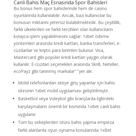
Canli Bahis Maç Esnasında Spor Bahisleri
Bu bonus hem spor bahislerinde hem de casino
oyunlarında kullanılabilir. Ancak, bazı kullanıcılar bu
bonusun miktarını yetersiz bulabilmektedir. Bu çeşitlilik,
farklı ülkelerden ve farklı tercihleri olan kullanıcıların
kolayca işlem yapabilmesini sağlar. 1xbet ödeme
yöntemleri arasında kredi kartları, banka transferleri, e-
cüzdanlar ve kripto para birimleri bulunur. Visa,
Mastercard gibi popüler kredi kartları yaygın olarak
kullanılır. E-cüzdan seçenekleri arasında Skrill, Neteller,
ecoPayz gibi tanınmış markalar” “yer alır.
Mobil telefonlardan siteye giriş yapanlar için bahis
sitesinin 1xbet mobil uygulaması geliştirilmiştir.
Basketbol veya Voleybol gibi branşlarda liglerdeki
karşılaşmaların önemli bir kısmında 1xBet canli bahis
uygulanır.
Tüm bu sebeplerden ötürü bahis yapma empieza
farklı alanlarda oyun oynama konularında 1xBet