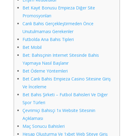
Bet Kayıt Bonusu Empieza Diğer Site
Promosyonları
Canli Bahis Gerçekleştirmeden Önce
Unutulmaması Gerekenler
Futbolda Ana Bahis Tipleri
Bet Mobil
Bet: Bahisçinin Internet Sitesinde Bahis
Yapmaya Nasıl Başlanır
Bet Ödeme Yöntemleri
Bet Canlı Bahis Empieza Casino Sitesine Giriş
Ve İnceleme
Bet Bahis Şirketi – Futbol Bahisleri Ve Diğer
Spor Türleri
Çevrimiçi Bahisçi 1x Website Sitesinin
Açıklaması
Maç Sonucu Bahisleri
Hesap Oluşturma Ve 1xbet Web Siteye Giriş