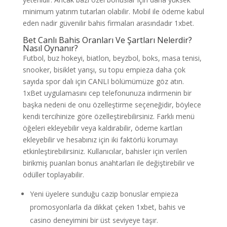
minimum yatırım tutarları olabilir. Mobil ile ödeme kabul
eden nadir güvenilir bahis firmaları arasındadır 1xbet.
Bet Canlı Bahis Oranları Ve Şartları Nelerdir?
Nasıl Oynanır?
Futbol, buz hokeyi, biatlon, beyzbol, boks, masa tenisi,
snooker, bisiklet yarışı, su topu empieza daha çok
sayıda spor dalı için CANLI bölümümüze göz atın.
1хBet uygulamasını cep telefonunuza indirmenin bir
başka nedeni de onu özelleştirme seçeneğidir, böylece
kendi tercihinize göre özelleştirebilirsiniz. Farklı menü
öğeleri ekleyebilir veya kaldırabilir, ödeme kartları
ekleyebilir ve hesabınız için iki faktörlü korumayı
etkinleştirebilirsiniz. Kullanıcılar, bahisler için verilen
birikmiş puanları bonus anahtarları ile değiştirebilir ve
ödüller toplayabilir.
Yeni üyelere sunduğu cazip bonuslar empieza
promosyonlarla da dikkat çeken 1xbet, bahis ve
casino deneyimini bir üst seviyeye taşır.