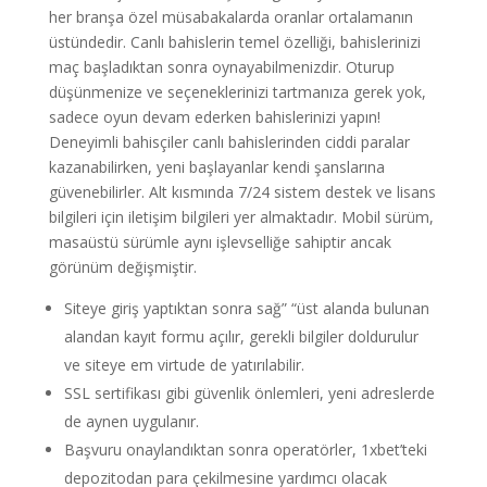
her branşa özel müsabakalarda oranlar ortalamanın
üstündedir. Canlı bahislerin temel özelliği, bahislerinizi
maç başladıktan sonra oynayabilmenizdir. Oturup
düşünmenize ve seçeneklerinizi tartmanıza gerek yok,
sadece oyun devam ederken bahislerinizi yapın!
Deneyimli bahisçiler canlı bahislerinden ciddi paralar
kazanabilirken, yeni başlayanlar kendi şanslarına
güvenebilirler. Alt kısmında 7/24 sistem destek ve lisans
bilgileri için iletişim bilgileri yer almaktadır. Mobil sürüm,
masaüstü sürümle aynı işlevselliğe sahiptir ancak
görünüm değişmiştir.
Siteye giriş yaptıktan sonra sağ” “üst alanda bulunan
alandan kayıt formu açılır, gerekli bilgiler doldurulur
ve siteye em virtude de yatırılabilir.
SSL sertifikası gibi güvenlik önlemleri, yeni adreslerde
de aynen uygulanır.
Başvuru onaylandıktan sonra operatörler, 1xbet’teki
depozitodan para çekilmesine yardımcı olacak