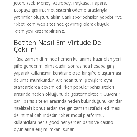
Jeton, Web Money, Astropay, Paykasa, Papara,
Ecopayz gibi internet sistemli ödeme araçlarıyla
yatırımlar oluşturulabilir. Canlı spor bahisleri yapabilir ve
1xbet. com web sitesinde çevrimiçi olarak büyük
ikramiyeyi kazanabilirsiniz.
Bet’ten Nasıl Em Virtude De
Çekilir?
“Kısa zaman diliminde hemen kullanıma hazır olan yeni
şifre gönderimi olmaktadır. Sonrasında hesaba giriş
yaparak kullanıcının kendisine özel bir şifre oluşturması
de uma mümkündür. Ardından tüm işleyişlere aynı
standartlarda devam edilirken popüler bahis siteleri
arasında neden olduğunu da göstermektedir. Güvenilir
canlı bahis siteleri arasında neden bulunduğunu kanıtlar
nitelikteki bonuslardan the girl zaman istifade edilmesi
de ihtimal dahilindedir. 1xbet mobil platformu,
kullanıcılara her a good her yerden bahis ve casino
oyunlarına erişim imkanı sunar.