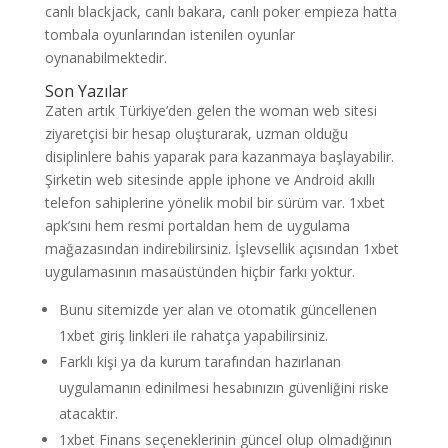
canlı blackjack, canlı bakara, canlı poker empieza hatta
tombala oyunlarından istenilen oyunlar
oynanabilmektedir.
Son Yazılar
Zaten artık Türkiye’den gelen the woman web sitesi
ziyaretçisi bir hesap oluşturarak, uzman olduğu
disiplinlere bahis yaparak para kazanmaya başlayabilir.
Şirketin web sitesinde apple iphone ve Android akıllı
telefon sahiplerine yönelik mobil bir sürüm var. 1xbet
apk’sını hem resmi portaldan hem de uygulama
mağazasından indirebilirsiniz. İşlevsellik açısından 1xbet
uygulamasının masaüstünden hiçbir farkı yoktur.
Bunu sitemizde yer alan ve otomatik güncellenen
1xbet giriş linkleri ile rahatça yapabilirsiniz.
Farklı kişi ya da kurum tarafından hazırlanan
uygulamanın edinilmesi hesabınızın güvenliğini riske
atacaktır.
1xbet Finans seçeneklerinin güncel olup olmadığının