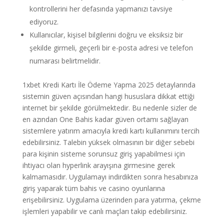
kontrollerini her defasında yapmanızı tavsiye
ediyoruz.
Kullanıcılar, kişisel bilgilerini doğru ve eksiksiz bir
şekilde girmeli, geçerli bir e-posta adresi ve telefon
numarası belirtmelidir.
1xbet Kredi Kartı İle Ödeme Yapma 2025 detaylarında
sistemin güven açısından hangi hususlara dikkat ettiği
internet bir şekilde görülmektedir. Bu nedenle sizler de
en azından One Bahis kadar güven ortamı sağlayan
sistemlere yatırım amacıyla kredi kartı kullanımını tercih
edebilirsiniz. Talebin yüksek olmasının bir diğer sebebi
para kişinin sisteme sorunsuz giriş yapabilmesi için
ihtiyacı olan hyperlink arayışına girmesine gerek
kalmamasıdır. Uygulamayı indirdikten sonra hesabınıza
giriş yaparak tüm bahis ve casino oyunlarına
erişebilirsiniz. Uygulama üzerinden para yatırma, çekme
işlemleri yapabilir ve canlı maçları takip edebilirsiniz.