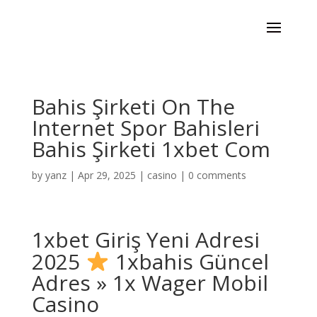
Bahis Şirketi On The
Internet Spor Bahisleri
Bahis Şirketi 1xbet Com
by
yanz
|
Apr 29, 2025
|
casino
|
0 comments
1xbet Giriş Yeni Adresi
2025
1xbahis Güncel
Adres » 1x Wager Mobil
Casino