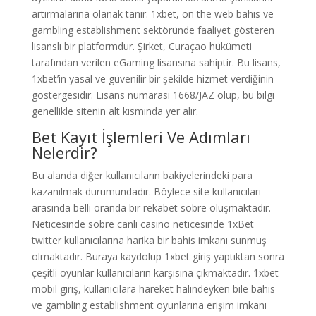
artırmalarına olanak tanır. 1xbet, on the web bahis ve
gambling establishment sektöründe faaliyet gösteren
lisanslı bir platformdur. Şirket, Curaçao hükümeti
tarafından verilen eGaming lisansına sahiptir. Bu lisans,
1xbet’in yasal ve güvenilir bir şekilde hizmet verdiğinin
göstergesidir. Lisans numarası 1668/JAZ olup, bu bilgi
genellikle sitenin alt kısmında yer alır.
Bet Kayıt İşlemleri Ve Adımları
Nelerdir?
Bu alanda diğer kullanıcıların bakiyelerindeki para
kazanılmak durumundadır. Böylece site kullanıcıları
arasında belli oranda bir rekabet sobre oluşmaktadır.
Neticesinde sobre canlı casino neticesinde 1xBet
twitter kullanıcılarına harika bir bahis imkanı sunmuş
olmaktadır. Buraya kaydolup 1xbet giriş yaptıktan sonra
çeşitli oyunlar kullanıcıların karşısına çıkmaktadır. 1xbet
mobil giriş, kullanıcılara hareket halindeyken bile bahis
ve gambling establishment oyunlarına erişim imkanı