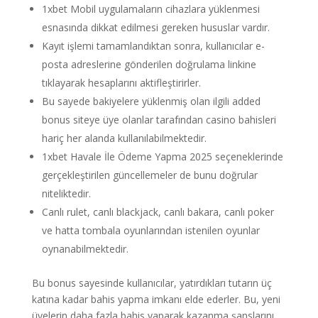
1xbet Mobil uygulamaların cihazlara yüklenmesi
esnasında dikkat edilmesi gereken hususlar vardır.
Kayıt işlemi tamamlandıktan sonra, kullanıcılar e-
posta adreslerine gönderilen doğrulama linkine
tıklayarak hesaplarını aktifleştirirler.
Bu sayede bakiyelere yüklenmiş olan ilgili added
bonus siteye üye olanlar tarafından casino bahisleri
hariç her alanda kullanılabilmektedir.
1xbet Havale İle Ödeme Yapma 2025 seçeneklerinde
gerçekleştirilen güncellemeler de bunu doğrular
niteliktedir.
Canlı rulet, canlı blackjack, canlı bakara, canlı poker
ve hatta tombala oyunlarından istenilen oyunlar
oynanabilmektedir.
Bu bonus sayesinde kullanıcılar, yatırdıkları tutarın üç
katına kadar bahis yapma imkanı elde ederler. Bu, yeni
üyelerin daha fazla bahis yaparak kazanma şanslarını