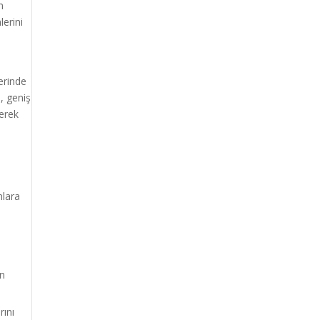
n
lerini
erinde
, geniş
derek
nlara
en
rını