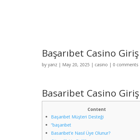
Başarıbet Casino Giriş
by
yanz
|
May 20, 2025
|
casino
|
0 comments
Basaribet Casino Giriş
Content
Başarıbet Müşteri Desteği
“başarıbet
Basaribet’e Nasıl Üye Olunur?