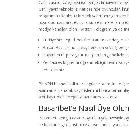
Canlı casino kategorisi ise gerçek krupiyelerle oy
Canlı yayın teknolojisi neticesinde oyuncular, krup
programına katılmak için tek yapmanız gereken b
büyük bonus para, ek ücretsiz çevirmeler empieza 
medya kanalları olan Twitter, Telegram ya da Ins
Türkiye’nin değerli bet firmaları arasında yer a
Başarı Bet casino sitesi, herkesin sevdiği ve g
Başarıbet’te para yatırma işlemleri genellikle a
Yeni adres bilgilerini öğrenmek için resmi sosya
edebilirsiniz.
Bir VPN hizmeti kullanarak güncel adresine erişim 
adımları kullanarak kayıt işlemini hızlıca tamaml
weil kayıt olabileceğinizi hatırlatmak isteriz.
Basaribet’e Nasıl Üye Olu
Basaribet, zengin casino oyunları yelpazesiyle o
ve baccarat gibi klasik masa oyunlarının yanı sıra 