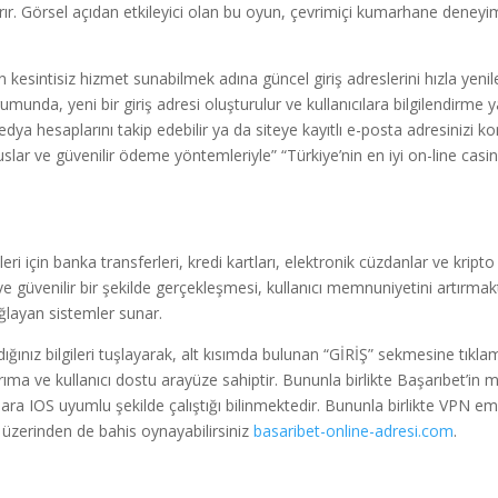
rır. Görsel açıdan etkileyici olan bu oyun, çevrimiçi kumarhane deneyim
 kesintisiz hizmet sunabilmek adına güncel giriş adreslerini hızla yenil
nda, yeni bir giriş adresi oluşturulur ve kullanıcılara bilgilendirme ya
ya hesaplarını takip edebilir ya da siteye kayıtlı e-posta adresinizi ko
slar ve güvenilir ödeme yöntemleriyle” “Türkiye’nin en iyi on-line casi
 için banka transferleri, kredi kartları, elektronik cüzdanlar ve kripto
ı ve güvenilir bir şekilde gerçekleşmesi, kullanıcı memnuniyetini artırmak
ağlayan sistemler sunar.
ğınız bilgileri tuşlayarak, alt kısımda bulunan “GİRİŞ” sekmesine tıkla
rıma ve kullanıcı dostu arayüze sahiptir. Bununla birlikte Başarıbet’in m
a IOS uyumlu şekilde çalıştığı bilinmektedir. Bununla birlikte VPN e
 üzerinden de bahis oynayabilirsiniz
basaribet-online-adresi.com
.