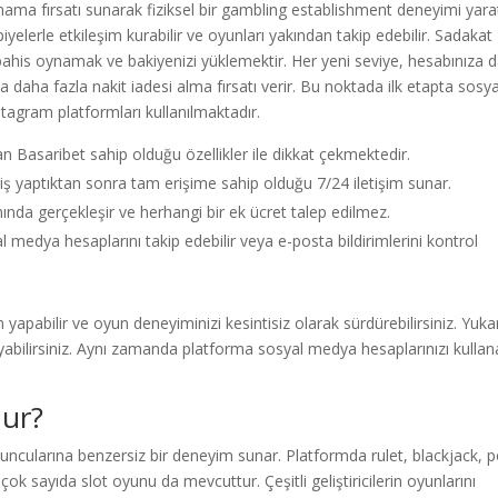
nama fırsatı sunarak fiziksel bir gambling establishment deneyimi yarat
iyelerle etkileşim kurabilir ve oyunları yakından takip edebilir. Sadakat
ahis oynamak ve bakiyenizi yüklemektir. Her yeni seviye, hesabınıza 
daha fazla nakit iadesi alma fırsatı verir. Bu noktada ilk etapta sosya
tagram platformları kullanılmaktadır.
lan Basaribet sahip olduğu özellikler ile dikkat çekmektedir.
iriş yaptıktan sonra tam erişime sahip olduğu 7/24 iletişim sunar.
nında gerçekleşir ve herhangi bir ek ücret talep edilmez.
l medya hesaplarını takip edebilir veya e-posta bildirimlerini kontrol
yapabilir ve oyun deneyiminizi kesintisiz olarak sürdürebilirsiniz. Yuka
ayabilirsiniz. Aynı zamanda platforma sosyal medya hesaplarınızı kulla
nur?
yuncularına benzersiz bir deneyim sunar. Platformda rulet, blackjack, 
çok sayıda slot oyunu da mevcuttur. Çeşitli geliştiricilerin oyunlarını