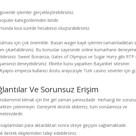
enilir işlemler gerçekleştirebilirsiniz.
popüler kategorilerinden biridir.
unda kısa sürede hesabınızı oluşturabilirsiniz.
urulması için çok önemlidir. Basari wager kayıt işlemini tamamladıktan 
dını çıkartabilirsiniz. Bu bonuslar sayesinde online kumarhane deneyimi
ebilirsiniz. Sweet Bonanza, Gates of Olympus ve Sugar Hurry gibi RTP 
nsınızı deneyebilirsiniz. Elbette bunu yaparken Başarıbet sitesinin
altyapısı empieza kullanıcı dostu arayüzüyle Türk casino severler için gü
ğlantılar Ve Sorunsuz Erişim
 mükemmel kılmak için the girl zaman yanınızdadır. Herhangi bir sorun
ekten çekinmeyin. Deneyimli destek ekibimiz, tüm sorularınıza ve
metinizdedir.
saplarından para aktardıktan sonra siteye geçişini sağlamaktadır.
ı destek ekiplerinden talep edebilirsiniz.