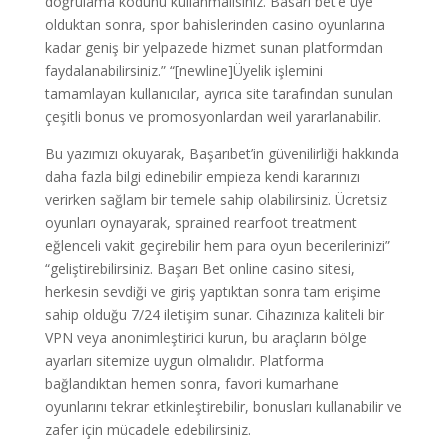
doğrulama kodunu kullanmalısınız. Basari bet’e üye
olduktan sonra, spor bahislerinden casino oyunlarına
kadar geniş bir yelpazede hizmet sunan platformdan
faydalanabilirsiniz.” “[newline]Üyelik işlemini
tamamlayan kullanıcılar, ayrıca site tarafından sunulan
çeşitli bonus ve promosyonlardan weil yararlanabilir.
Bu yazımızı okuyarak, Başarıbet’in güvenilirliği hakkında
daha fazla bilgi edinebilir empieza kendi kararınızı
verirken sağlam bir temele sahip olabilirsiniz. Ücretsiz
oyunları oynayarak, sprained rearfoot treatment
eğlenceli vakit geçirebilir hem para oyun becerilerinizi”
“geliştirebilirsiniz. Başarı Bet online casino sitesi,
herkesin sevdiği ve giriş yaptıktan sonra tam erişime
sahip olduğu 7/24 iletişim sunar. Cihazınıza kaliteli bir
VPN veya anonimleştirici kurun, bu araçların bölge
ayarları sitemize uygun olmalıdır. Platforma
bağlandıktan hemen sonra, favori kumarhane
oyunlarını tekrar etkinleştirebilir, bonusları kullanabilir ve
zafer için mücadele edebilirsiniz.