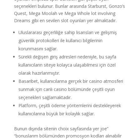
seçenekleri bulunur. Bunlar arasında Starburst, Gonzo’s
Quest, Mega Moolah ve Mega Whole lot involving
Dreams gibi en sevilen slot oyunları yer almaktadır.
Uluslararası geçerliliğe sahip lisansları ve gelişmiş
güvenlik protokolleri ile kullanıcı bilgilerinin
korunmasını sağlar.
Sürekli değişen giriş adresleri nedeniyle, bu sayfa
kullanıcıların siteye kolayca ulaşabilmesi için özel
olarak hazırlanmıştır.
Basaribet, kullanıcılarına gerçek bir casino atmosferi
sunmak için canlı casino bölümünde çeşitli oyun
seçenekleri sağlamaktadır.
Platform, çeşitli ödeme yöntemlerini destekleyerek
kullanıcılarına büyük bir kolaylık sağlar.
Bunun dışında sitenin choix sayfasında yer joe”
“bonuslarım bölümünden promosyon kodları alınabilir