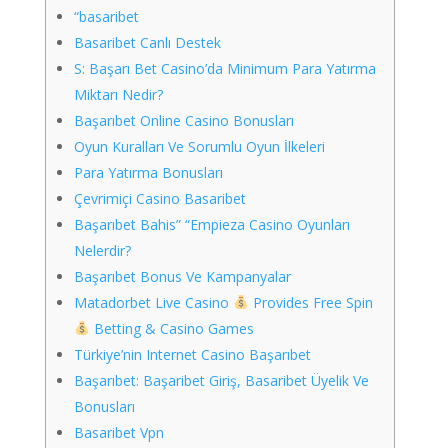
“basaribet
Basaribet Canlı Destek
S: Başarı Bet Casino’da Minimum Para Yatırma
Miktarı Nedir?
Başarıbet Online Casino Bonusları
Oyun Kuralları Ve Sorumlu Oyun İlkeleri
Para Yatırma Bonusları
Çevrimiçi Casino Basaribet
Başarıbet Bahis” “Empieza Casino Oyunları
Nelerdir?
Başarıbet Bonus Ve Kampanyalar
Matadorbet Live Casino
Provides Free Spin
Betting & Casino Games
Türkiye’nin Internet Casino Başarıbet
Başarıbet: Başaribet Giriş, Basaribet Üyelik Ve
Bonusları
Basaribet Vpn