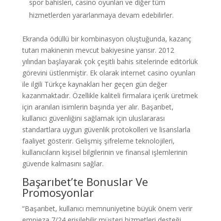
spor bahisleri, casino oyunları ve diğer tüm
hizmetlerden yararlanmaya devam edebilirler.
Ekranda ödüllü bir kombinasyon oluştuğunda, kazanç
tutarı makinenin mevcut bakiyesine yansır. 2012
yılından başlayarak çok çeşitli bahis sitelerinde editörlük
görevini üstlenmiştir. Ek olarak internet casino oyunları
ile ilgili Türkçe kaynakları her geçen gün değer
kazanmaktadır. Özellikle kaliteli firmalara içerik üretmek
için aranılan isimlerin başında yer alır. Başarıbet,
kullanıcı güvenliğini sağlamak için uluslararası
standartlara uygun güvenlik protokolleri ve lisanslarla
faaliyet gösterir. Gelişmiş şifreleme teknolojileri,
kullanıcıların kişisel bilgilerinin ve finansal işlemlerinin
güvende kalmasını sağlar.
Başarıbet’te Bonuslar Ve
Promosyonlar
“Başarıbet, kullanıcı memnuniyetine büyük önem verir
empieza 7/24 erişilebilir müşteri hizmetleri desteği