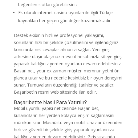
beğenilen slotları görebilirsiniz.
Ek olarak internet casino oyunları ile ilgili Türkçe
kaynakları her geçen gün değer kazanmaktadır.
Destek ekibinin hızlı ve profesyonel yaklaşımı,
sorunların hızlı bir şekilde çözülmesini ve ilgilendiğiniz
konularda net cevaplar almanızı sağlar. Yeni giriş
adresine ulaşır ulaşmaz mevcut hesabınızla siteye giriş
yaparak kaldığınız yerden oyunlara devam edebilirsiniz.
Basari bet, your ex zaman müşteri memnuniyetini ön
planda tutar ve bu nedenle kesintisiz bir oyun deneyimi
sunar. Turnuvaların düzenlendiği tarihler ve saatler,
Başarıbet’in resmi web sitesinde ilan edilir.
Başarıbet’te Nasıl Para Yatırılır?
Mobil uyumlu yapısı neticesinde Başarı bet,
kullanıcıların her yerden kolayca erişim sağlamasını
mümkün kılar. Masaüstü veya mobil cihazlar üzerinden
hızlı ve güvenli bir şekilde giriş yaparak oyunlarınıza
kaldığınız yerden devam edebilirsiniz. Giriş sırasında