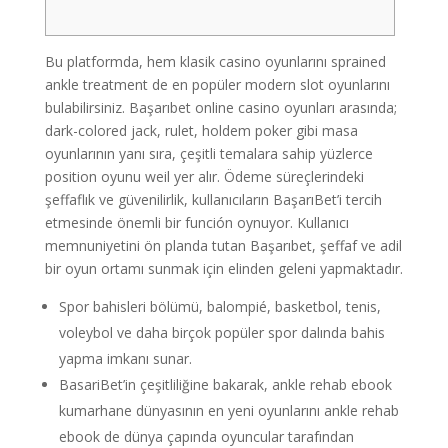
Bu platformda, hem klasik casino oyunlarını sprained
ankle treatment de en popüler modern slot oyunlarını
bulabilirsiniz. Başarıbet online casino oyunları arasında;
dark-colored jack, rulet, holdem poker gibi masa
oyunlarının yanı sıra, çeşitli temalara sahip yüzlerce
position oyunu weil yer alır. Ödeme süreçlerindeki
şeffaflık ve güvenilirlik, kullanıcıların BaşarıBet’i tercih
etmesinde önemli bir función oynuyor. Kullanıcı
memnuniyetini ön planda tutan Başarıbet, şeffaf ve adil
bir oyun ortamı sunmak için elinden geleni yapmaktadır.
Spor bahisleri bölümü, balompié, basketbol, tenis,
voleybol ve daha birçok popüler spor dalında bahis
yapma imkanı sunar.
BasariBet’in çeşitliliğine bakarak, ankle rehab ebook
kumarhane dünyasının en yeni oyunlarını ankle rehab
ebook de dünya çapında oyuncular tarafından