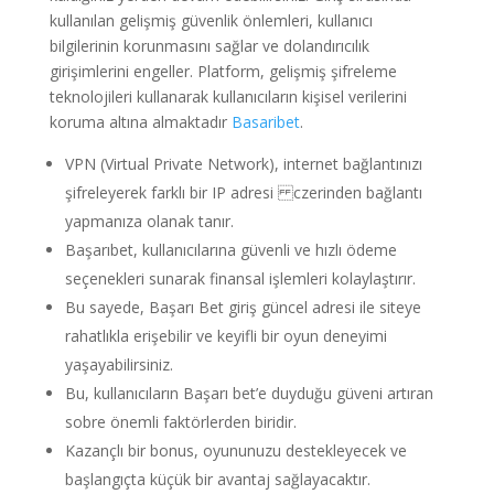
kullanılan gelişmiş güvenlik önlemleri, kullanıcı
bilgilerinin korunmasını sağlar ve dolandırıcılık
girişimlerini engeller. Platform, gelişmiş şifreleme
teknolojileri kullanarak kullanıcıların kişisel verilerini
koruma altına almaktadır
Basaribet
.
VPN (Virtual Private Network), internet bağlantınızı
şifreleyerek farklı bir IP adresi czerinden bağlantı
yapmanıza olanak tanır.
Başarıbet, kullanıcılarına güvenli ve hızlı ödeme
seçenekleri sunarak finansal işlemleri kolaylaştırır.
Bu sayede, Başarı Bet giriş güncel adresi ile siteye
rahatlıkla erişebilir ve keyifli bir oyun deneyimi
yaşayabilirsiniz.
Bu, kullanıcıların Başarı bet’e duyduğu güveni artıran
sobre önemli faktörlerden biridir.
Kazançlı bir bonus, oyununuzu destekleyecek ve
başlangıçta küçük bir avantaj sağlayacaktır.