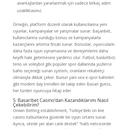
avantajlardan yararlanmak için sadece birkaç adım
uzaklıktasınız.
Örneğin, platform düzenli olarak kullanıcılarına yeni
oyunlar, kampanyalar ve yarışmalar sunar. Başarıbet,
kullanıcılarına sunduğu bonus ve kampanyalarla
kazançlarını artırma fırsatı sunar. Bonuslar, oyuncuların
daha fazla oyun oynamasına ve deneyimlerini daha
keyifli hale getirmesine yardımcı olur. Futbol, basketbol,
tenis ve voleybol gibi popüler spor dallarında yüzlerce
bahis seçeneği sunan system, oranların rekabetçi
olmasıyla dikkat çeker. Bunun yanı sıra e-spor bahisleri
gibi modern day trendleri de takip eden Basari guess,
her türden oyuncuya hitap eder.
S: Basaribet Casino’dan Kazandıklarımı Nasıl
Çekebilirim?
Onwin Betting establishment, Türkiye’deki on line
casino tutkunlarına güvenilir bir oyun ortamı sunar.
Ayrıca, sitede yer alan canlı destek” “hattı neticesinde