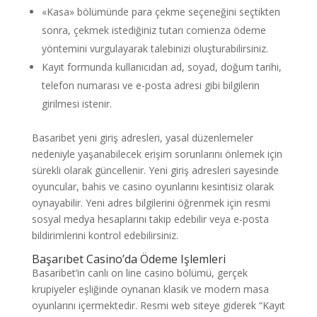
«Kasa» bölümünde para çekme seçeneğini seçtikten
sonra, çekmek istediğiniz tutarı comienza ödeme
yöntemini vurgulayarak talebinizi oluşturabilirsiniz.
Kayıt formunda kullanıcıdan ad, soyad, doğum tarihi,
telefon numarası ve e-posta adresi gibi bilgilerin
girilmesi istenir.
Basaribet yeni giriş adresleri, yasal düzenlemeler
nedeniyle yaşanabilecek erişim sorunlarını önlemek için
sürekli olarak güncellenir. Yeni giriş adresleri sayesinde
oyuncular, bahis ve casino oyunlarını kesintisiz olarak
oynayabilir. Yeni adres bilgilerini öğrenmek için resmi
sosyal medya hesaplarını takip edebilir veya e-posta
bildirimlerini kontrol edebilirsiniz.
Başarıbet Casino’da Ödeme Işlemleri
Basaribet’in canlı on line casino bölümü, gerçek
krupiyeler eşliğinde oynanan klasik ve modern masa
oyunlarını içermektedir. Resmi web siteye giderek “Kayıt