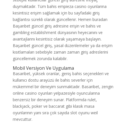
duymaktadır. Tüm bahis empieza casino oyunlarına
kesintisiz erişim sağlamak için bu sayfadaki giriş
bağlantısı sürekli olarak güncellenir. Hemen buradan
Başarıbet güncel giriş adresine erişin ve bahis ve
gambling establishment dünyasının heyecanını ve
avantajlarını kesintisiz olarak yaşamaya başlayın.
Başarıbet güncel giriş, yasal düzenlemeler ya da erişim
kısıtlamaları sebebiyle zaman zaman giriş adreslerini
güncellemek zorunda kalabilir.
Mobil Versiyon Ve Uygulama
Basaribet, yüksek oranlar, geniş bahis seçenekleri ve
kullanıcı dostu arayüzü ile bahis severler için
mükemmel bir deneyim sunmaktadır. Basaribet, zengin
online casino oyunları yelpazesiyle oyuncularına
benzersiz bir deneyim sunar. Platformda rulet,
blackjack, poker ve baccarat gibi klasik masa
oyunlarının yanı sıra çok sayıda slot oyunu weil
mevcuttur.