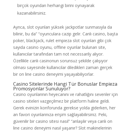
birçok oyundan herhangi birini oynayarak
kazanabilirsiniz.
Ayrıca, slot oyunları yüksek jackpotlar sunmasıyla da
bilinir, bu da” “oyunculara cazip gelir. Canlı casino, başta
poker, blackjack, rulet empieza slot oyunları gibi çok
sayıda casino oyunu, offline oyunlar bulunan site,
kullanıcılar tarafından tam not necessarily alıyor.
Özellikle canlı casinonun sorunsuz şekilde çalışıyor
olması sayesinde kullanıcılar diledikleri zaman gerçek
bir on line casino deneyimi yaşayabiliyorlar.
Casino Sitelerinde Hangi Tür Bonuslar Empieza
Promosyonlar Sunuluyor?
Casino oyunlarının heyecanını ve rahatlığını sevenler için
casino siteleri vazgeçilmez bir platform haline geldi.
Gerek evinizin konforunda gerekse yolda giderken, her
an favori oyunlarınıza erişim sağlayabilirsiniz. Peki,
güvenilir bir casino sitesi nasıl” “anlaşılır veya canlı on
line casino deneyimi nasıl yaşanır? Slot makinelerinin