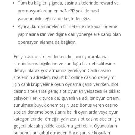
Tüm bu bilgiler ışığında, casino sitelerinde reward ve
promosyonlardan en ba?ar?l? şekilde nasıl
yararlanabileceğinizi de keşfedeceğiz.
Ayrıca, kumarhanelerin bir seferde ne kadar ödeme
yapmasına izin verildiğine dair yönergelere sahip olan
operasyon alanına da bağlıdır.
En iyi casino siteleri derken, kullanıcı yorumlarına,
sitenin lisans bilgilerine ve sunduğu hizmet kalitesine
detaylı olarak göz atmamız gerekiyor. Canlı casino
sitelerinin adresleri, realist bir online casino deneyimi
için canlı krupiyelerle oyun oynama şansı verirken, slot
casino siteleri ise geniş slot oyunları yelpazesi ile dikkat
çekiyor. Her iki türde de, güvenli ve adil bir oyun ortamı
sunulması büyük önem taşır. Bazı bonus veren casino
siteleri deneme bonuslarını belirli oyunlarda veya oyun
kategorilerinde, örneğin yalnızca slot casino siteleri için
geçerli olacak şekilde kısıtlama getirebilir. Oyuncuların
bu bonusları kabul etmeden önce şart ve koşulları