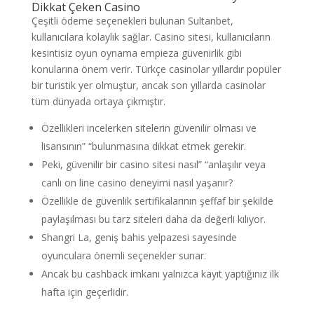
Dikkat Çeken Casino
Çeşitli ödeme seçenekleri bulunan Sultanbet,
kullanıcılara kolaylık sağlar. Casino sitesi, kullanıcıların
kesintisiz oyun oynama empieza güvenirlik gibi
konularına önem verir. Türkçe casinolar yıllardır popüler
bir turistik yer olmuştur, ancak son yıllarda casinolar
tüm dünyada ortaya çıkmıştır.
Özellikleri incelerken sitelerin güvenilir olması ve
lisansının” “bulunmasına dikkat etmek gerekir.
Peki, güvenilir bir casino sitesi nasıl” “anlaşılır veya
canlı on line casino deneyimi nasıl yaşanır?
Özellikle de güvenlik sertifikalarının şeffaf bir şekilde
paylaşılması bu tarz siteleri daha da değerli kılıyor.
Shangri La, geniş bahis yelpazesi sayesinde
oyunculara önemli seçenekler sunar.
Ancak bu cashback imkanı yalnızca kayıt yaptığınız ilk
hafta için geçerlidir.