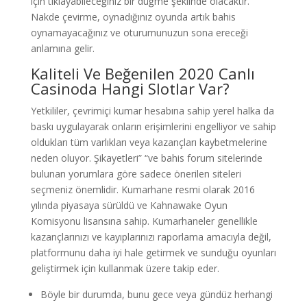
için tıklayabileceğiniz bir düğme şeklinde olacaktır.
Nakde çevirme, oynadığınız oyunda artık bahis
oynamayacağınız ve oturumunuzun sona ereceği
anlamına gelir.
Kaliteli Ve Beğenilen 2020 Canlı
Casinoda Hangi Slotlar Var?
Yetkililer, çevrimiçi kumar hesabına sahip yerel halka da
baskı uygulayarak onların erişimlerini engelliyor ve sahip
oldukları tüm varlıkları veya kazançları kaybetmelerine
neden oluyor. Şikayetleri” “ve bahis forum sitelerinde
bulunan yorumlara göre sadece önerilen siteleri
seçmeniz önemlidir. Kumarhane resmi olarak 2016
yılında piyasaya sürüldü ve Kahnawake Oyun
Komisyonu lisansına sahip. Kumarhaneler genellikle
kazançlarınızı ve kayıplarınızı raporlama amacıyla değil,
platformunu daha iyi hale getirmek ve sunduğu oyunları
geliştirmek için kullanmak üzere takip eder.
Böyle bir durumda, bunu gece veya gündüz herhangi