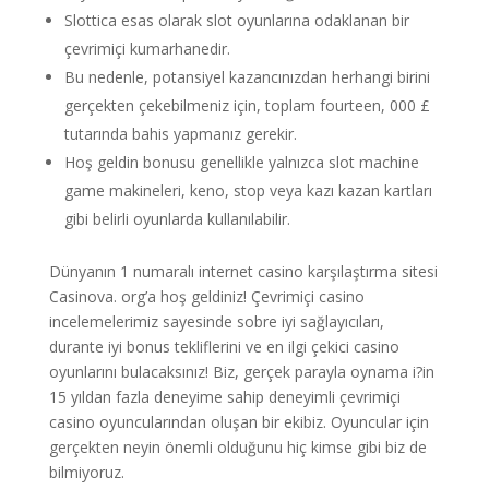
Slottica esas olarak slot oyunlarına odaklanan bir
çevrimiçi kumarhanedir.
Bu nedenle, potansiyel kazancınızdan herhangi birini
gerçekten çekebilmeniz için, toplam fourteen, 000 £
tutarında bahis yapmanız gerekir.
Hoş geldin bonusu genellikle yalnızca slot machine
game makineleri, keno, stop veya kazı kazan kartları
gibi belirli oyunlarda kullanılabilir.
Dünyanın 1 numaralı internet casino karşılaştırma sitesi
Casinova. org’a hoş geldiniz! Çevrimiçi casino
incelemelerimiz sayesinde sobre iyi sağlayıcıları,
durante iyi bonus tekliflerini ve en ilgi çekici casino
oyunlarını bulacaksınız! Biz, gerçek parayla oynama i?in
15 yıldan fazla deneyime sahip deneyimli çevrimiçi
casino oyuncularından oluşan bir ekibiz. Oyuncular için
gerçekten neyin önemli olduğunu hiç kimse gibi biz de
bilmiyoruz.