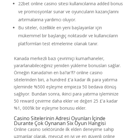
22bet online casino sitesi kullanıcılarına added bonus
ve promosyonlar sunar ve oyuncuların kazançlarını
artırmalarına yardımcı oluyor.
Bu siteler, özellikle en yeni başlayanlar için
mükemmel bir başlangıç noktasıdır ve kullanıcıların
platformları test etmelerine olanak tanır.
Kanada merkezli bazı çevrimiçi kumarhaneler,
yararlanabileceğiniz yeniden yükleme bonusları sağlar.
Örneğin Kanada’nın en ba?ar?l? online casino
sitelerinden biri, a hundred £’a kadar ilk para yatırma
işleminde %500 eşleşme empieza 50 bedava dönüş
sağlıyor. Bundan sonra, ikinci para yatırma işleminize
50 reward çevirme daha ekler ve değeri 25 £’a kadar
%1, 000’lik bir eşleşme bonusu ekler.
Casino Sitelerinin Adresi Oyunları İçinde
Durante Çok Oynanan Six Oyun Hangisi
Online casino sektöründe ilk elden deneyime sahip
uzmanlar olarak, mevcut en iyi ve en güvenli online