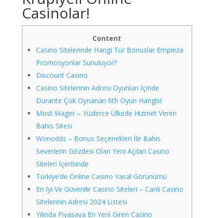
Casinolar!
Content
Casino Sitelerinde Hangi Tür Bonuslar Empieza
Promosyonlar Sunuluyor?
Discount Casino
Casino Sitelerinin Adresi Oyunları İçinde
Durante Çok Oynanan 6th Oyun Hangisi
Most Wager – Yüzlerce Ülkede Hizmet Veren
Bahis Sitesi
Wonodds – Bonus Seçenekleri İle Bahis
Severlerin Gözdesi Olan Yeni Açılan Casino
Siteleri İçerisinde
Türkiye’de Online Casino Yasal Görünümü
En İyi Ve Güvenilir Casino Siteleri – Canlı Casino
Sitelerinin Adresi 2024 Listesi
Yılında Piyasaya En Yeni Giren Casino