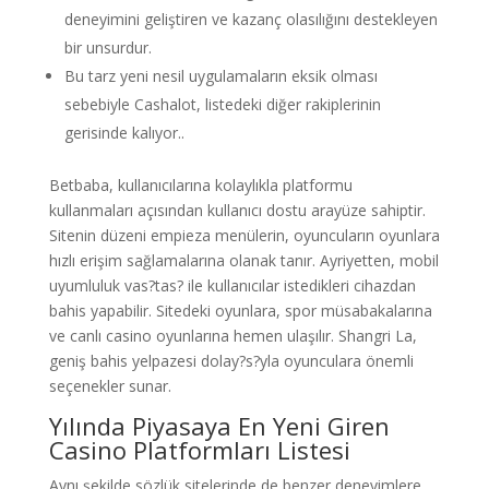
deneyimini geliştiren ve kazanç olasılığını destekleyen
bir unsurdur.
Bu tarz yeni nesil uygulamaların eksik olması
sebebiyle Cashalot, listedeki diğer rakiplerinin
gerisinde kalıyor..
Betbaba, kullanıcılarına kolaylıkla platformu
kullanmaları açısından kullanıcı dostu arayüze sahiptir.
Sitenin düzeni empieza menülerin, oyuncuların oyunlara
hızlı erişim sağlamalarına olanak tanır. Ayriyetten, mobil
uyumluluk vas?tas? ile kullanıcılar istedikleri cihazdan
bahis yapabilir. Sitedeki oyunlara, spor müsabakalarına
ve canlı casino oyunlarına hemen ulaşılır. Shangri La,
geniş bahis yelpazesi dolay?s?yla oyunculara önemli
seçenekler sunar.
Yılında Piyasaya En Yeni Giren
Casino Platformları Listesi
Aynı şekilde sözlük sitelerinde de benzer deneyimlere