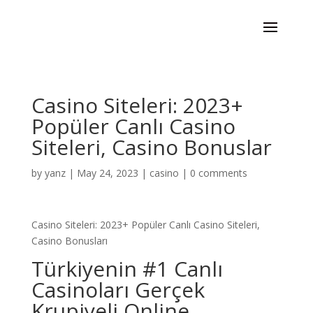
Casino Siteleri: 2023+
Popüler Canlı Casino
Siteleri, Casino Bonuslar
by
yanz
|
May 24, 2023
|
casino
|
0 comments
Casino Siteleri: 2023+ Popüler Canlı Casino Siteleri,
Casino Bonusları
Türkiyenin #1 Canlı
Casinoları Gerçek
Krupiyeli Online