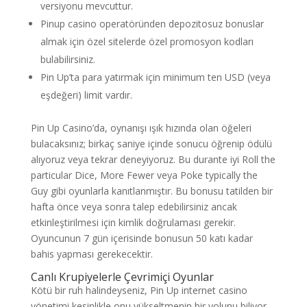
versiyonu mevcuttur.
Pinup casino operatöründen depozitosuz bonuslar
almak için özel sitelerde özel promosyon kodları
bulabilirsiniz.
Pin Up’ta para yatırmak için minimum ten USD (veya
eşdeğeri) limit vardır.
Pin Up Casino’da, oynanışı ışık hızında olan öğeleri
bulacaksınız; birkaç saniye içinde sonucu öğrenip ödülü
alıyoruz veya tekrar deneyiyoruz. Bu durante iyi Roll the
particular Dice, More Fewer veya Poke typically the
Guy gibi oyunlarla kanıtlanmıştır. Bu bonusu tatilden bir
hafta önce veya sonra talep edebilirsiniz ancak
etkinleştirilmesi için kimlik doğrulaması gerekir.
Oyuncunun 7 gün içerisinde bonusun 50 katı kadar
bahis yapması gerekecektir.
Canlı Krupiyelerle Çevrimiçi Oyunlar
Kötü bir ruh halindeyseniz, Pin Up internet casino
yönetimi kesinlikle onu yükseltmenin bir yolunu biliyor.