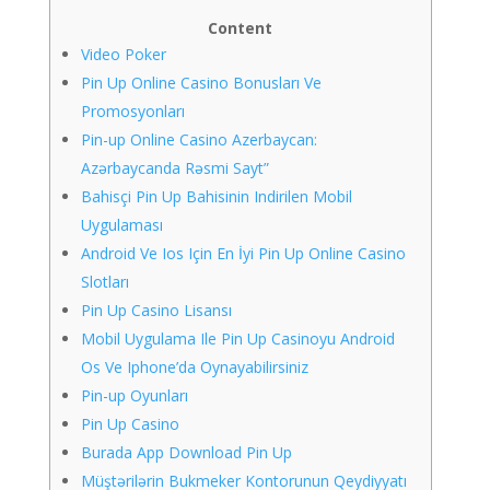
Content
Video Poker
Pin Up Online Casino Bonusları Ve
Promosyonları
Pin-up Online Casino Azerbaycan:
Azərbaycanda Rəsmi Sayt”
Bahisçi Pin Up Bahisinin Indirilen Mobil
Uygulaması
Android Ve Ios Için En İyi Pin Up Online Casino
Slotları
Pin Up Casino Lisansı
Mobil Uygulama Ile Pin Up Casinoyu Android
Os Ve Iphone’da Oynayabilirsiniz
Pin-up Oyunları
Pin Up Casino
Burada App Download Pin Up
Müştərilərin Bukmeker Kontorunun Qeydiyyatı