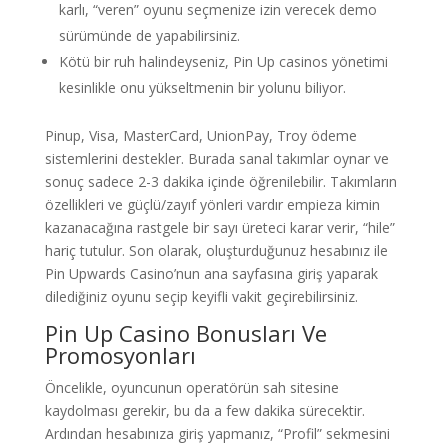
karlı, “veren” oyunu seçmenize izin verecek demo
sürümünde de yapabilirsiniz.
Kötü bir ruh halindeyseniz, Pin Up casinos yönetimi
kesinlikle onu yükseltmenin bir yolunu biliyor.
Pinup, Visa, MasterCard, UnionPay, Troy ödeme
sistemlerini destekler. Burada sanal takımlar oynar ve
sonuç sadece 2-3 dakika içinde öğrenilebilir. Takımların
özellikleri ve güçlü/zayıf yönleri vardır empieza kimin
kazanacağına rastgele bir sayı üreteci karar verir, “hile”
hariç tutulur. Son olarak, oluşturduğunuz hesabınız ile
Pin Upwards Casino’nun ana sayfasına giriş yaparak
dilediğiniz oyunu seçip keyifli vakit geçirebilirsiniz.
Pin Up Casino Bonusları Ve
Promosyonları
Öncelikle, oyuncunun operatörün sah sitesine
kaydolması gerekir, bu da a few dakika sürecektir.
Ardından hesabınıza giriş yapmanız, “Profil” sekmesini