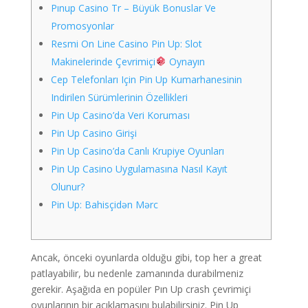
Pınup Casino Tr – Büyük Bonuslar Ve
Promosyonlar
Resmi On Line Casino Pin Up: Slot
Makinelerinde Çevrimiçi
Oynayın
Cep Telefonları Için Pin Up Kumarhanesinin
Indirilen Sürümlerinin Özellikleri
Pin Up Casino’da Veri Koruması
Pin Up Casino Girişi
Pin Up Casino’da Canlı Krupiye Oyunları
Pin Up Casino Uygulamasına Nasıl Kayıt
Olunur?
Pin Up: Bahisçidən Mərc
Ancak, önceki oyunlarda olduğu gibi, top her a great
patlayabilir, bu nedenle zamanında durabilmeniz
gerekir. Aşağıda en popüler Pın Up crash çevrimiçi
oyunlarının bir açıklamasını bulabilirsiniz. Pin Up