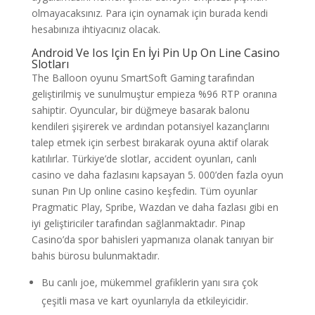
olmayacaksınız. Para için oynamak için burada kendi
hesabınıza ihtiyacınız olacak.
Android Ve Ios Için En İyi Pin Up On Line Casino
Slotları
The Balloon oyunu SmartSoft Gaming tarafından
geliştirilmiş ve sunulmuştur empieza %96 RTP oranına
sahiptir. Oyuncular, bir düğmeye basarak balonu
kendileri şişirerek ve ardından potansiyel kazançlarını
talep etmek için serbest bırakarak oyuna aktif olarak
katılırlar. Türkiye’de slotlar, accident oyunları, canlı
casino ve daha fazlasını kapsayan 5. 000’den fazla oyun
sunan Pın Up online casino keşfedin. Tüm oyunlar
Pragmatic Play, Spribe, Wazdan ve daha fazlası gibi en
iyi geliştiriciler tarafından sağlanmaktadır. Pinap
Casino’da spor bahisleri yapmanıza olanak tanıyan bir
bahis bürosu bulunmaktadır.
Bu canlı joe, mükemmel grafiklerin yanı sıra çok
çeşitli masa ve kart oyunlarıyla da etkileyicidir.