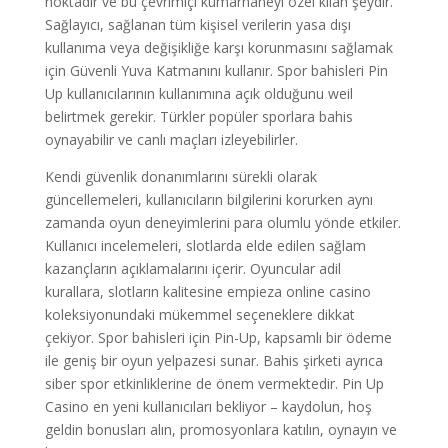
noktadır ve bu çevrimiçi kumarhaneyi özel kılan şeydir.
Sağlayıcı, sağlanan tüm kişisel verilerin yasa dışı
kullanıma veya değişikliğe karşı korunmasını sağlamak
için Güvenli Yuva Katmanını kullanır. Spor bahisleri Pin
Up kullanıcılarının kullanımına açık olduğunu weil
belirtmek gerekir. Türkler popüler sporlara bahis
oynayabilir ve canlı maçları izleyebilirler.
Kendi güvenlik donanımlarını sürekli olarak
güncellemeleri, kullanıcıların bilgilerini korurken aynı
zamanda oyun deneyimlerini para olumlu yönde etkiler.
Kullanıcı incelemeleri, slotlarda elde edilen sağlam
kazançların açıklamalarını içerir. Oyuncular adil
kurallara, slotların kalitesine empieza online casino
koleksiyonundaki mükemmel seçeneklere dikkat
çekiyor. Spor bahisleri için Pin-Up, kapsamlı bir ödeme
ile geniş bir oyun yelpazesi sunar. Bahis şirketi ayrıca
siber spor etkinliklerine de önem vermektedir. Pin Up
Casino en yeni kullanıcıları bekliyor – kaydolun, hoş
geldin bonusları alın, promosyonlara katılın, oynayın ve