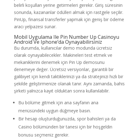
belirli koşulları yerine getirmeleri gerekir. Giriş süresinin
sonunda, kazananlar ödülleri almak için rastgele seçilir.
PinUp, finansal transferler yapmak için geniş bir ödeme
aracı yelpazesi sunar.
Mobil Uygulama Ile Pin Number Up Casinoyu
Android Ve Iphone’da Oynayabilirsiniz
Bu durumda, kullanıcılar demo modunda ücretsiz
olarak oynayabilecekler. Makineleri test etmek ve
mekaniklerini denemek için Pin Up demosunu
denemeye değer. Ücretsiz versiyonlar, garantili bir
galibiyet için kendi taktiklerinizi ya da stratejinizi hızlı bir
şekilde geliştirmenize olanak tanır. Aynı zamanda, bahis
şirketi yalnızca kayıt olduktan sonra kullanılabilir.
Bu bölüme gitmek için ana sayfanın ana
menüsündeki uygun düğmeye basın.
Bir hesap oluşturduğunuzda, spor bahisleri ya da
Casino bölümünden bir tanesi için bir hoşgeldin
bonusu seçmeniz gerekir.