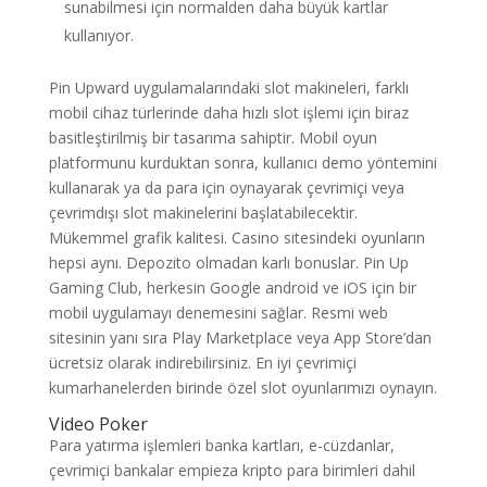
sunabilmesi için normalden daha büyük kartlar
kullanıyor.
Pin Upward uygulamalarındaki slot makineleri, farklı
mobil cihaz türlerinde daha hızlı slot işlemi için biraz
basitleştirilmiş bir tasarıma sahiptir. Mobil oyun
platformunu kurduktan sonra, kullanıcı demo yöntemini
kullanarak ya da para için oynayarak çevrimiçi veya
çevrimdışı slot makinelerini başlatabilecektir.
Mükemmel grafik kalitesi. Casino sitesindeki oyunların
hepsi aynı. Depozito olmadan karlı bonuslar. Pin Up
Gaming Club, herkesin Google android ve iOS için bir
mobil uygulamayı denemesini sağlar. Resmi web
sitesinin yanı sıra Play Marketplace veya App Store’dan
ücretsiz olarak indirebilirsiniz. En iyi çevrimiçi
kumarhanelerden birinde özel slot oyunlarımızı oynayın.
Video Poker
Para yatırma işlemleri banka kartları, e-cüzdanlar,
çevrimiçi bankalar empieza kripto para birimleri dahil