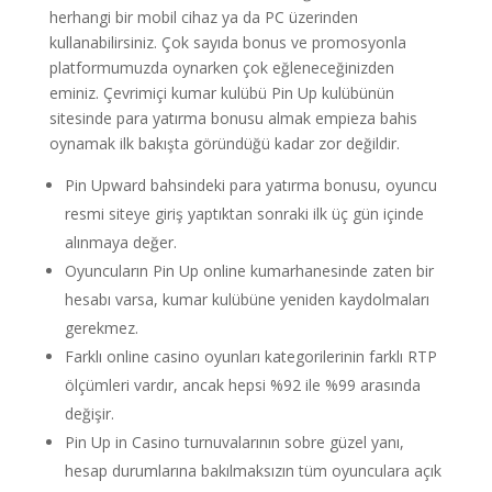
herhangi bir mobil cihaz ya da PC üzerinden
kullanabilirsiniz. Çok sayıda bonus ve promosyonla
platformumuzda oynarken çok eğleneceğinizden
eminiz. Çevrimiçi kumar kulübü Pin Up kulübünün
sitesinde para yatırma bonusu almak empieza bahis
oynamak ilk bakışta göründüğü kadar zor değildir.
Pin Upward bahsindeki para yatırma bonusu, oyuncu
resmi siteye giriş yaptıktan sonraki ilk üç gün içinde
alınmaya değer.
Oyuncuların Pin Up online kumarhanesinde zaten bir
hesabı varsa, kumar kulübüne yeniden kaydolmaları
gerekmez.
Farklı online casino oyunları kategorilerinin farklı RTP
ölçümleri vardır, ancak hepsi %92 ile %99 arasında
değişir.
Pin Up in Casino turnuvalarının sobre güzel yanı,
hesap durumlarına bakılmaksızın tüm oyunculara açık