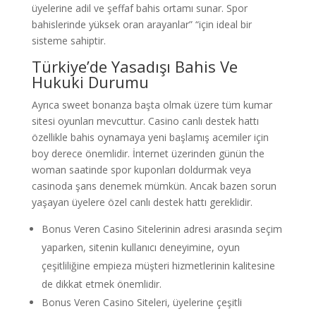
üyelerine adil ve şeffaf bahis ortamı sunar. Spor
bahislerinde yüksek oran arayanlar” “için ideal bir
sisteme sahiptir.
Türkiye’de Yasadışı Bahis Ve
Hukuki Durumu
Ayrıca sweet bonanza başta olmak üzere tüm kumar
sitesi oyunları mevcuttur. Casino canlı destek hattı
özellikle bahis oynamaya yeni başlamış acemiler için
boy derece önemlidir. İnternet üzerinden günün the
woman saatinde spor kuponları doldurmak veya
casinoda şans denemek mümkün. Ancak bazen sorun
yaşayan üyelere özel canlı destek hattı gereklidir.
Bonus Veren Casino Sitelerinin adresi arasında seçim
yaparken, sitenin kullanıcı deneyimine, oyun
çeşitliliğine empieza müşteri hizmetlerinin kalitesine
de dikkat etmek önemlidir.
Bonus Veren Casino Siteleri, üyelerine çeşitli