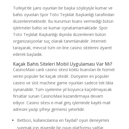
Türkiye’de şans oyunları bir başka söyleyişle kumar ve
bahis oyunları Spor Toto Teşkilat Başkanlığı tarafından
düzenlenmektedir. Bu kurumun lisans vermediği bütün
işletmeler bahis ve kumar oynatamamaktadır. Spor
Toto Teşkilat Başkanlığı dışında düzenlenen bütün
organizasyonlar suç olarak tanımlanabilir. İnterneti
tarayarak, mevcut tüm on line casino sitelerini ziyaret
ederek başladık.
Kaçak Bahis Siteleri Mobil Uygulaması Var Mı?
CasinoMaxi canlı casino sitesi köklü lisansları ile hizmet
veren popüler bir kaçak sitedir. Dünyanın en popüler
casino ve slot machine game oyunları sadece tek tıkla
oynanabilir. Tüm üyelerine yıl boyunca kaçırılmayacak
fırsatlar sunan CasinoMaxi kazandırmaya devam
ediyor. Casino sitesi e-mail giriş işleminde kayıtlı mail
adresini yazıp şifreyi girmeniz yeterlidir.
Betboo, kullanıcılarına en faydal? oyun deneyimini
sunmak için güvenilir bir oyun platformu sağlar.