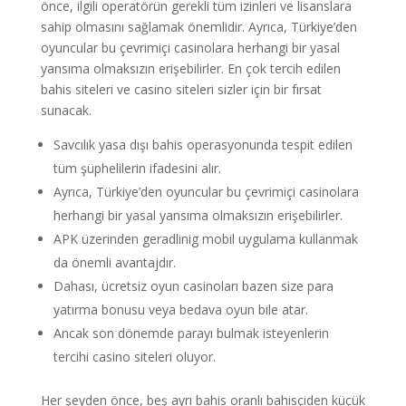
önce, ilgili operatörün gerekli tüm izinleri ve lisanslara
sahip olmasını sağlamak önemlidir. Ayrıca, Türkiye’den
oyuncular bu çevrimiçi casinolara herhangi bir yasal
yansıma olmaksızın erişebilirler. En çok tercih edilen
bahis siteleri ve casino siteleri sizler için bir fırsat
sunacak.
Savcılık yasa dışı bahis operasyonunda tespit edilen
tüm şüphelilerin ifadesini alır.
Ayrıca, Türkiye’den oyuncular bu çevrimiçi casinolara
herhangi bir yasal yansıma olmaksızın erişebilirler.
APK üzerinden geradlinig mobil uygulama kullanmak
da önemli avantajdır.
Dahası, ücretsiz oyun casinoları bazen size para
yatırma bonusu veya bedava oyun bile atar.
Ancak son dönemde parayı bulmak isteyenlerin
tercihi casino siteleri oluyor.
Her şeyden önce, beş ayrı bahis oranlı bahisçiden küçük