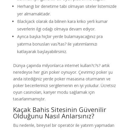
Herhangi bir denetime tabi olmayan siteler listemizde
yer almamaktadır.
Blackjack olarak da bilinen kara kriko yerli kumar
severlerin ilgi odağı olmaya devam ediyor.
Ayrıca başka hiçbir yerde bulamayacağınız pra
yatırma bonusları vas?tas? ile yatırımlarınızı
katlayarak başlayabilirsiniz.
Dünya çapında milyonlarca internet kullan?c?s? artık
neredeyse her gün poker oynuyor. Çevrimiçi poker şu
anda istediğiniz yerde poker masasına oturmanın ve
poker becerilerinizi sergilemenin en iyi yoludur. Ücretsiz
oyun casinoları, kariyer modu sağlamak için
tasarlanmamıştır.
Kaçak Bahis Sitesinin Güvenilir
Olduğunu Nasıl Anlarsınız?
Bu nedenle, bireysel bir operatör ile yatırım yapmadan