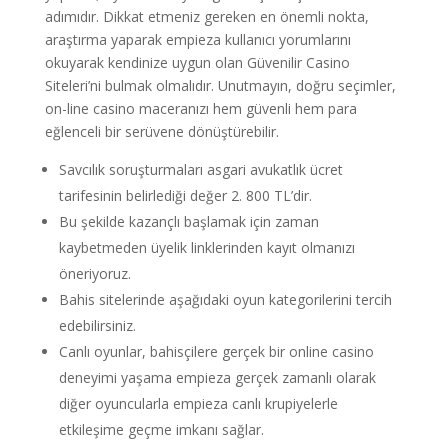
adımıdır. Dikkat etmeniz gereken en önemli nokta,
araştırma yaparak empieza kullanıcı yorumlarını
okuyarak kendinize uygun olan Güvenilir Casino
Siteleri’ni bulmak olmalıdır. Unutmayın, doğru seçimler,
on-line casino maceranızı hem güvenli hem para
eğlenceli bir serüvene dönüştürebilir.
Savcılık soruşturmaları asgari avukatlık ücret
tarifesinin belirlediği değer 2. 800 TL’dir.
Bu şekilde kazançlı başlamak için zaman
kaybetmeden üyelik linklerinden kayıt olmanızı
öneriyoruz.
Bahis sitelerinde aşağıdaki oyun kategorilerini tercih
edebilirsiniz.
Canlı oyunlar, bahisçilere gerçek bir online casino
deneyimi yaşama empieza gerçek zamanlı olarak
diğer oyuncularla empieza canlı krupiyelerle
etkileşime geçme imkanı sağlar.