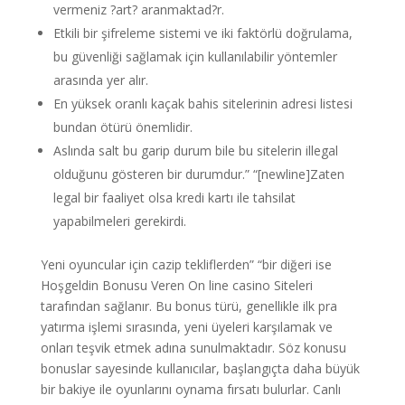
vermeniz ?art? aranmaktad?r.
Etkili bir şifreleme sistemi ve iki faktörlü doğrulama,
bu güvenliği sağlamak için kullanılabilir yöntemler
arasında yer alır.
En yüksek oranlı kaçak bahis sitelerinin adresi listesi
bundan ötürü önemlidir.
Aslında salt bu garip durum bile bu sitelerin illegal
olduğunu gösteren bir durumdur.” “[newline]Zaten
legal bir faaliyet olsa kredi kartı ile tahsilat
yapabilmeleri gerekirdi.
Yeni oyuncular için cazip tekliflerden” “bir diğeri ise
Hoşgeldin Bonusu Veren On line casino Siteleri
tarafından sağlanır. Bu bonus türü, genellikle ilk pra
yatırma işlemi sırasında, yeni üyeleri karşılamak ve
onları teşvik etmek adına sunulmaktadır. Söz konusu
bonuslar sayesinde kullanıcılar, başlangıçta daha büyük
bir bakiye ile oyunlarını oynama fırsatı bulurlar. Canlı