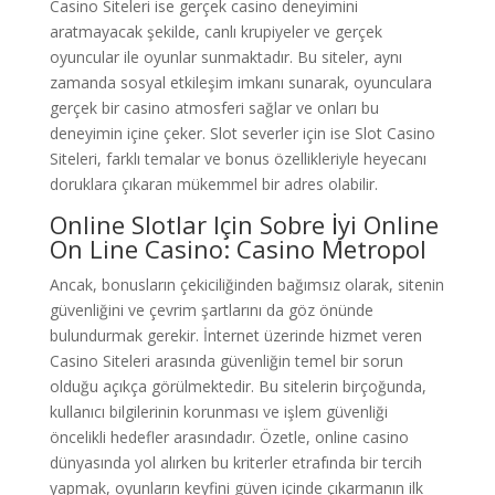
Casino Siteleri ise gerçek casino deneyimini
aratmayacak şekilde, canlı krupiyeler ve gerçek
oyuncular ile oyunlar sunmaktadır. Bu siteler, aynı
zamanda sosyal etkileşim imkanı sunarak, oyunculara
gerçek bir casino atmosferi sağlar ve onları bu
deneyimin içine çeker. Slot severler için ise Slot Casino
Siteleri, farklı temalar ve bonus özellikleriyle heyecanı
doruklara çıkaran mükemmel bir adres olabilir.
Online Slotlar Için Sobre İyi Online
On Line Casino: Casino Metropol
Ancak, bonusların çekiciliğinden bağımsız olarak, sitenin
güvenliğini ve çevrim şartlarını da göz önünde
bulundurmak gerekir. İnternet üzerinde hizmet veren
Casino Siteleri arasında güvenliğin temel bir sorun
olduğu açıkça görülmektedir. Bu sitelerin birçoğunda,
kullanıcı bilgilerinin korunması ve işlem güvenliği
öncelikli hedefler arasındadır. Özetle, online casino
dünyasında yol alırken bu kriterler etrafında bir tercih
yapmak, oyunların keyfini güven içinde çıkarmanın ilk