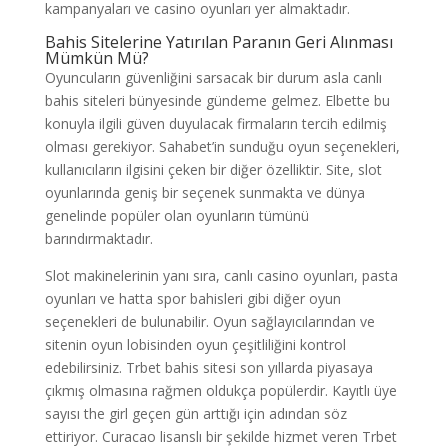
kampanyaları ve casino oyunları yer almaktadır.
Bahis Sitelerine Yatırılan Paranın Geri Alınması
Mümkün Mü?
Oyuncuların güvenliğini sarsacak bir durum asla canlı
bahis siteleri bünyesinde gündeme gelmez. Elbette bu
konuyla ilgili güven duyulacak firmaların tercih edilmiş
olması gerekiyor. Sahabet’in sunduğu oyun seçenekleri,
kullanıcıların ilgisini çeken bir diğer özelliktir. Site, slot
oyunlarında geniş bir seçenek sunmakta ve dünya
genelinde popüler olan oyunların tümünü
barındırmaktadır.
Slot makinelerinin yanı sıra, canlı casino oyunları, pasta
oyunları ve hatta spor bahisleri gibi diğer oyun
seçenekleri de bulunabilir. Oyun sağlayıcılarından ve
sitenin oyun lobisinden oyun çeşitliliğini kontrol
edebilirsiniz. Trbet bahis sitesi son yıllarda piyasaya
çıkmış olmasına rağmen oldukça popülerdir. Kayıtlı üye
sayısı the girl geçen gün arttığı için adından söz
ettiriyor. Curacao lisanslı bir şekilde hizmet veren Trbet