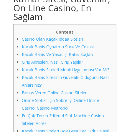
On Line Casino, En
Sağlam
Content
Casino Olan Kaçak İddaa Siteleri
Kaçak Bahis Oynatma Suçu Ve Cezası
Kaçak Bahis Ve Yasadışı Bahis Suçları
Giriş Adresleri, Nasıl Giriş Yapılır?
Kaçak Bahis Siteleri Mobil Uygulaması Var Mı?
Kaçak Bahis Sitesinin Güvenilir Olduğunu Nasıl
Anlarsınız?
Bonus Veren Online Casino Siteleri
Online Slotlar Için Sobre İyi Online Online
Casino: Casino Metropol
En Çok Tercih Edilen 4 Slot Machine Casino
Siteleri Adresi
Kaçak Bahis Siteleri Boy Girişi Kaç Oldu? Nasıl