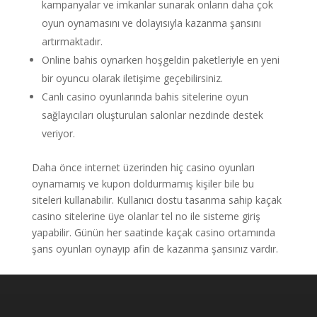
kampanyalar ve imkanlar sunarak onların daha çok
oyun oynamasını ve dolayısıyla kazanma şansını
artırmaktadır.
Online bahis oynarken hoşgeldin paketleriyle en yeni
bir oyuncu olarak iletişime geçebilirsiniz.
Canlı casino oyunlarında bahis sitelerine oyun
sağlayıcıları oluşturulan salonlar nezdinde destek
veriyor.
Daha önce internet üzerinden hiç casino oyunları
oynamamış ve kupon doldurmamış kişiler bile bu
siteleri kullanabilir. Kullanıcı dostu tasarıma sahip kaçak
casino sitelerine üye olanlar tel no ile sisteme giriş
yapabilir. Günün her saatinde kaçak casino ortamında
şans oyunları oynayıp afin de kazanma şansınız vardır.