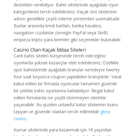
destekleri verebiliyor. Bahis sitelerinde aşağıdaki oyun
kategorilerini tercih edebilirsiniz. Kaçak slot sitelerinin
adresi genellikle çeşitli ödeme yöntemleri sunmaktadır.
Bunlar arasında kredi kartları, banka havalesi,
navigation cüzdanlar (örneğin PayPal veya Skrill)
empieza kripto para birimleri gibi seçenekler bulunabilir.
Casino Olan Kaçak İddaa Siteleri
Canlı bahis siteleri bünyesinde tercih edeceğiniz
oyunlarda yüksek kazançlar elde edebilirsiniz. Özellikle
spor bahislerinde aşağıdaki branşlar neredeyse twenty
four saat boyunca coupon yapılabilen branşlardır. Yasal
kabul edilen bir firmada oyuncular tamamen güvenilir
bir şekilde bahis oyunlarına katılabiliyor. İllegal kabul
edilen firmalarda ise çeşitli istenmeyen sıkıntılar
yaşanabilir. Bu yüzden unlawful bahis sitelerinin lisans
taşıyan ve güvenilir olanları tercih edilmelidir
glory
casino
.
Kumar sitelerinde para kazanmak için 18 yaşından