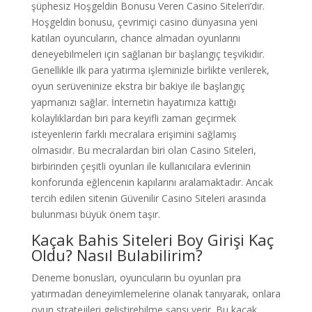
şüphesiz Hoşgeldin Bonusu Veren Casino Siteleri’dir.
Hoşgeldin bonusu, çevrimiçi casino dünyasına yeni
katılan oyuncuların, chance almadan oyunlarını
deneyebilmeleri için sağlanan bir başlangıç teşvikidir.
Genellikle ilk para yatırma işleminizle birlikte verilerek,
oyun serüveninize ekstra bir bakiye ile başlangıç
yapmanızı sağlar. İnternetin hayatımıza kattığı
kolaylıklardan biri para keyifli zaman geçirmek
isteyenlerin farklı mecralara erişimini sağlamış
olmasıdır. Bu mecralardan biri olan Casino Siteleri,
birbirinden çeşitli oyunları ile kullanıcılara evlerinin
konforunda eğlencenin kapılarını aralamaktadır. Ancak
tercih edilen sitenin Güvenilir Casino Siteleri arasında
bulunması büyük önem taşır.
Kaçak Bahis Siteleri Boy Girişi Kaç
Oldu? Nasıl Bulabilirim?
Deneme bonusları, oyuncuların bu oyunları pra
yatırmadan deneyimlemelerine olanak tanıyarak, onlara
oyun stratejileri geliştirebilme şansı verir. Bu kaçak