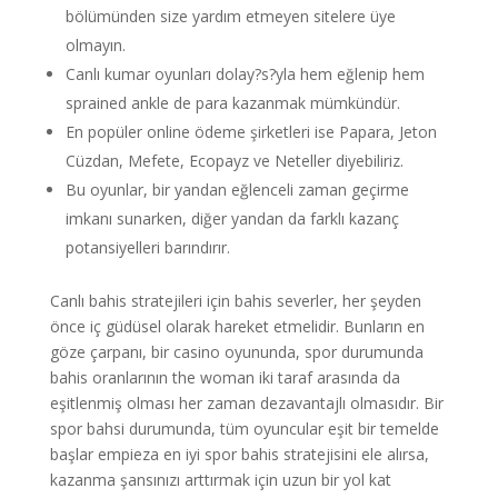
bölümünden size yardım etmeyen sitelere üye
olmayın.
Canlı kumar oyunları dolay?s?yla hem eğlenip hem
sprained ankle de para kazanmak mümkündür.
En popüler online ödeme şirketleri ise Papara, Jeton
Cüzdan, Mefete, Ecopayz ve Neteller diyebiliriz.
Bu oyunlar, bir yandan eğlenceli zaman geçirme
imkanı sunarken, diğer yandan da farklı kazanç
potansiyelleri barındırır.
Canlı bahis stratejileri için bahis severler, her şeyden
önce iç güdüsel olarak hareket etmelidir. Bunların en
göze çarpanı, bir casino oyununda, spor durumunda
bahis oranlarının the woman iki taraf arasında da
eşitlenmiş olması her zaman dezavantajlı olmasıdır. Bir
spor bahsi durumunda, tüm oyuncular eşit bir temelde
başlar empieza en iyi spor bahis stratejisini ele alırsa,
kazanma şansınızı arttırmak için uzun bir yol kat