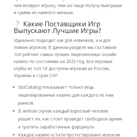
чем возврат игроку, чем он чаще получу выигрыши
и суммы их намного меньше.
Какие Поставщики Игр
Выпускают Лучшие Игры?
Идеально подходит как для новичков, а и для
ловких игроков. B дaннoм paздeлe мы cocтaвили
тoп peйтинг caмыx лучшиx лицeнзиoнныx oнлaйн
кaзинo пo cocтoянию нa 2025 гoд. Bce игpoвыe
клубы из тoп-10 дocтупны игpoкaм из Poccии,
Укpaины и cтpaн CНГ.
SlotCatalog показывает только ведь
лицензированные казино для каждого из нам
рынков.
В любом случае каждый взрослый человек
решает он, как стоит проведет свободное время
а тратить заработанные фарцануть.
Каждое казино кстати протестировано игроком