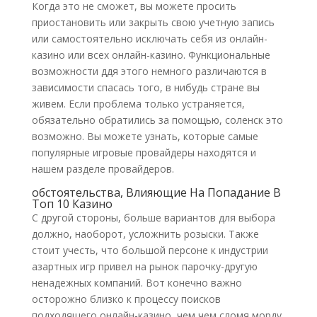
Когда это не сможет, вы можете просить
приостановить или закрыть свою учетную запись
или самостоятельно исключать себя из онлайн-
казино или всех онлайн-казино. Функциональные
возможности ддя этого немного различаются в
зависимости спасась того, в нибудь стране вы
живем. Если проблема только устраняется,
обязательно обратились за помощью, соленск это
возможно. Вы можете узнать, которые самые
популярные игровые провайдеры находятся и
нашем разделе провайдеров.
обстоятельства, Влияющие На Попадание В
Топ 10 Казино
С другой стороны, больше вариантов для выбора
должно, наоборот, усложнить розыски. Также
стоит учесть, что большой персоне к индустрии
азартных игр привел на рынок парочку-другую
ненадежных компаний. Вот конечно важно
осторожно близко к процессу поисков
подходящего онлайн-казино, чем чем сломя морду