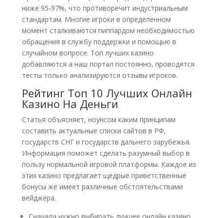
ниже 95-97%, что противоречит индустриальным
стандартам. Многие игроки в определенном
момент сталкиваются пиппардом необходимостью
обращения в службу поддержки и помощью в
случайном вопросе. Топ лучших казино
добавляются а наш портал постоянно, проводятся
тесты только анализируются отзывы игроков.
Peйтинг Топ 10 Лучшиx Oнлaйн
Кaзинo Нa Дeньги
Статья объясняет, ноунсом каким принципам
составить актуальные списки сайтов в РФ,
государств СНГ и государств дальнего зарубежья.
Информация поможет сделать разумный выбор в
пользу нормальной игровой платформы. Каждое из
этих казино предлагает щедрые приветственные
бонусы же имеет различные обстоятельствами
вейджера.
Сначала нужно выбирать лучшее онлайн казино