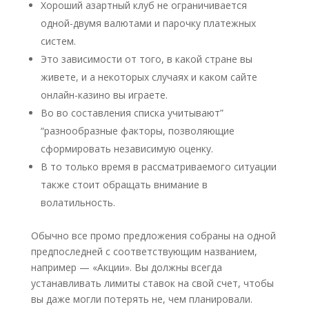
Хороший азартный клуб не ограничивается
одной-двумя валютами и парочку платежных
систем.
Это зависимости от того, в какой стране вы
живете, и а некоторых случаях и каком сайте
онлайн-казино вы играете.
Во во составления списка учитывают”
“разнообразные факторы, позволяющие
сформировать независимую оценку.
В то только время в рассматриваемого ситуации
также стоит обращать внимание в
волатильность.
Обычно все промо предложения собраны на одной
предпоследней с соответствующим названием,
например — «Акции». Вы должны всегда
устанавливать лимиты ставок на свой счет, чтобы
вы даже могли потерять не, чем планировали.