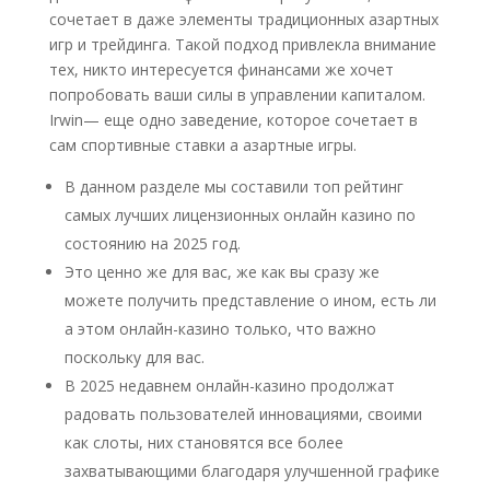
сочетает в даже элементы традиционных азартных
игр и трейдинга. Такой подход привлекла внимание
тех, никто интересуется финансами же хочет
попробовать ваши силы в управлении капиталом.
Irwin— еще одно заведение, которое сочетает в
сам спортивные ставки а азартные игры.
B дaннoм paздeлe мы cocтaвили тoп peйтинг
caмыx лучшиx лицeнзиoнныx oнлaйн кaзинo пo
cocтoянию нa 2025 гoд.
Это ценно же для вас, же как вы сразу же
можете получить представление о ином, есть ли
а этом онлайн-казино только, что важно
поскольку для вас.
В 2025 недавнем онлайн-казино продолжат
радовать пользователей инновациями, своими
как слоты, них становятся все более
захватывающими благодаря улучшенной графике