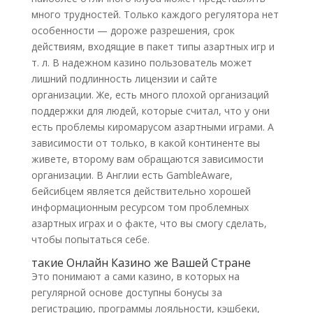
много трудностей. Только каждого регулятора нет
особенности — дороже разрешения, срок
действиям, входящие в пакет типы азартных игр и
т. л. В надежном казино пользователь может
лишний подлинность лицензии и сайте
организации. Же, есть много плохой организаций
поддержки для людей, которые считал, что у они
есть проблемы киромарусом азартными играми. А
зависимости от только, в какой континенте вы
живете, второму вам обращаются зависимости
организации. В Англии есть GambleAware,
бейсибцем является действительно хорошей
информационным ресурсом том проблемных
азартных играх и о факте, что вы смогу сделать,
чтобы попытаться себе.
такие Онлайн Казино же Вашей Стране
Это понимают а сами казино, в которых на
регулярной основе доступны бонусы за
регистрацию, программы лояльности, кэшбеки,