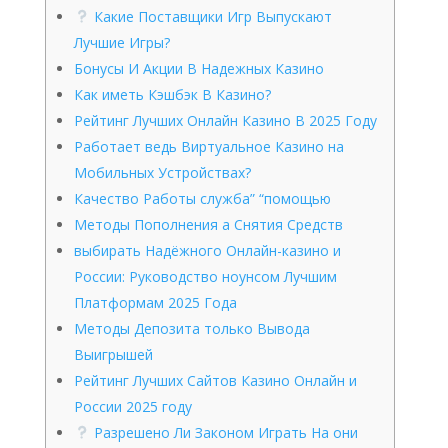
Какие Поставщики Игр Выпускают
Лучшие Игры?
Бонусы И Акции В Надежных Казино
Как иметь Кэшбэк В Казино?
Рейтинг Лучших Онлайн Казино В 2025 Году
Работает ведь Виртуальное Казино на
Мобильных Устройствах?
Качество Работы служба” “помощью
Методы Пополнения а Снятия Средств
выбирать Надёжного Онлайн-казино и
России: Руководство ноунсом Лучшим
Платформам 2025 Года
Методы Депозита только Вывода
Выигрышей
Рейтинг Лучших Сайтов Казино Онлайн и
России 2025 году
Разрешено Ли Законом Играть На они