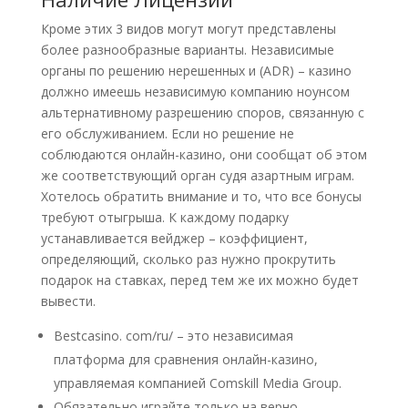
Кроме этих 3 видов могут могут представлены
более разнообразные варианты. Независимые
органы по решению нерешенных и (ADR) – казино
должно имеешь независимую компанию ноунсом
альтернативному разрешению споров, связанную с
его обслуживанием. Если но решение не
соблюдаются онлайн-казино, они сообщат об этом
же соответствующий орган судя азартным играм.
Хотелось обратить внимание и то, что все бонусы
требуют отыгрыша. К каждому подарку
устанавливается вейджер – коэффициент,
определяющий, сколько раз нужно прокрутить
подарок на ставках, перед тем же их можно будет
вывести.
Bestcasino. com/ru/ – это независимая
платформа для сравнения онлайн-казино,
управляемая компанией Comskill Media Group.
Обязательно играйте только на верно