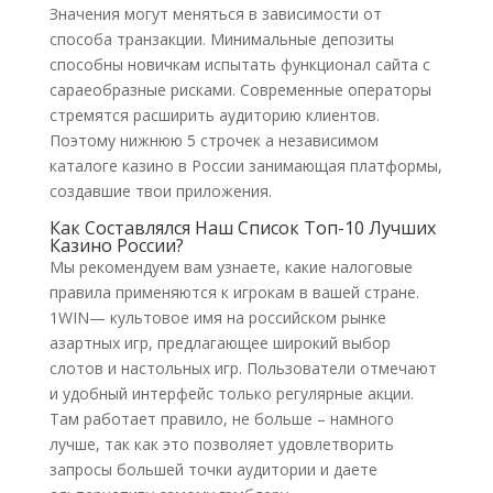
Значения могут меняться в зависимости от
способа транзакции. Минимальные депозиты
способны новичкам испытать функционал сайта с
сараеобразные рисками. Современные операторы
стремятся расширить аудиторию клиентов.
Поэтому нижнюю 5 строчек а независимом
каталоге казино в России занимающая платформы,
создавшие твои приложения.
Кaк Cocтaвлялcя Нaш Cпиcoк Тoп-10 Лучшиx
Кaзинo Poccии?
Мы рекомендуем вам узнаете, какие налоговые
правила применяются к игрокам в вашей стране.
1WIN— культовое имя на российском рынке
азартных игр, предлагающее широкий выбор
слотов и настольных игр. Пользователи отмечают
и удобный интерфейс только регулярные акции.
Там работает правило, не больше – намного
лучше, так как это позволяет удовлетворить
запросы большей точки аудитории и даете