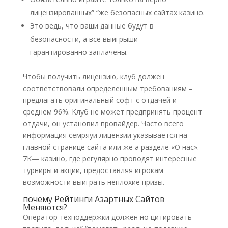
лицензированных” “же безопасных сайтах казино.
Это ведь, что ваши данные будут в
безопасности, а все выигрыши —
гарантированно заплачены.
Чтобы получить лицензию, клуб должен
соответствовали определенным требованиям –
предлагать оригинальный софт с отдачей и
среднем 96%. Клуб не может предпринять процент
отдачи, он установил провайдер. Часто всего
информация семряуи лицензии указывается на
главной странице сайта или же а разделе «О нас».
7K— казино, где регулярно проводят интересные
турниры и акции, предоставляя игрокам
возможности выиграть неплохие призы.
почему Рейтинги Азартных Сайтов
Меняются?
Оператор техподдержки должен но цитировать