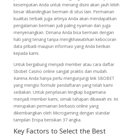
kesempatan Anda untuk menang disini akan jauh lebih
besar dibandingkan bermain di situs lain. Permainan
kualitas terbaik juga artinya Anda akan mendapatkan
pengalaman bermain judi paling nyaman dan juga
menyenangkan. Dimana Anda bisa bermain dengan
hati yang tenang tanpa mengkhawatirkan kebocoran
data pribadi maupun informasi yang Anda berikan
kepada kami.
Untuk bergabung menjadi member atau cara daftar
Sbobet Casino online sangat praktis dan mudah.
Karena Anda hanya perlu mengunjungi link SBOBET
yang mengisi formulir pendaftaran yang telah kami
sediakan. Untuk penjelasan lengkap bagaimana
menjadi member kami, simak tahapan dibawah ini. Ini
merupakan permainan berbasis online yang
dikembangkan oleh Microgaming dengan standar
tampilan Eropa berisikan 37 angka.
Key Factors to Select the Best