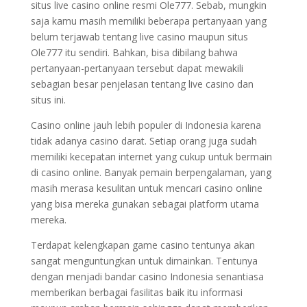
situs live casino online resmi Ole777. Sebab, mungkin
saja kamu masih memiliki beberapa pertanyaan yang
belum terjawab tentang live casino maupun situs
Ole777 itu sendiri. Bahkan, bisa dibilang bahwa
pertanyaan-pertanyaan tersebut dapat mewakili
sebagian besar penjelasan tentang live casino dan
situs ini.
Casino online jauh lebih populer di Indonesia karena
tidak adanya casino darat. Setiap orang juga sudah
memiliki kecepatan internet yang cukup untuk bermain
di casino online. Banyak pemain berpengalaman, yang
masih merasa kesulitan untuk mencari casino online
yang bisa mereka gunakan sebagai platform utama
mereka.
Terdapat kelengkapan game casino tentunya akan
sangat menguntungkan untuk dimainkan. Tentunya
dengan menjadi bandar casino Indonesia senantiasa
memberikan berbagai fasilitas baik itu informasi