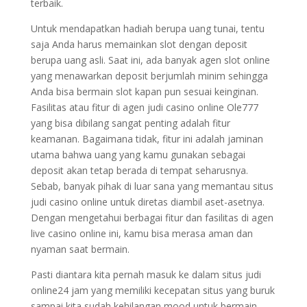
terbaik.
Untuk mendapatkan hadiah berupa uang tunai, tentu
saja Anda harus memainkan slot dengan deposit
berupa uang asli. Saat ini, ada banyak agen slot online
yang menawarkan deposit berjumlah minim sehingga
Anda bisa bermain slot kapan pun sesuai keinginan.
Fasilitas atau fitur di agen judi casino online Ole777
yang bisa dibilang sangat penting adalah fitur
keamanan. Bagaimana tidak, fitur ini adalah jaminan
utama bahwa uang yang kamu gunakan sebagai
deposit akan tetap berada di tempat seharusnya.
Sebab, banyak pihak di luar sana yang memantau situs
judi casino online untuk diretas diambil aset-asetnya.
Dengan mengetahui berbagai fitur dan fasilitas di agen
live casino online ini, kamu bisa merasa aman dan
nyaman saat bermain.
Pasti diantara kita pernah masuk ke dalam situs judi
online24 jam yang memiliki kecepatan situs yang buruk
sampai kita sudah kehilangan mood untuk bermain