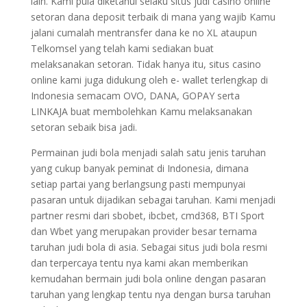
lain. Kami pula diketahui selaku situs judi casino online
setoran dana deposit terbaik di mana yang wajib Kamu
jalani cumalah mentransfer dana ke no XL ataupun
Telkomsel yang telah kami sediakan buat
melaksanakan setoran. Tidak hanya itu, situs casino
online kami juga didukung oleh e- wallet terlengkap di
Indonesia semacam OVO, DANA, GOPAY serta
LINKAJA buat membolehkan Kamu melaksanakan
setoran sebaik bisa jadi.
Permainan judi bola menjadi salah satu jenis taruhan
yang cukup banyak peminat di Indonesia, dimana
setiap partai yang berlangsung pasti mempunyai
pasaran untuk dijadikan sebagai taruhan. Kami menjadi
partner resmi dari sbobet, ibcbet, cmd368, BTI Sport
dan Wbet yang merupakan provider besar ternama
taruhan judi bola di asia. Sebagai situs judi bola resmi
dan terpercaya tentu nya kami akan memberikan
kemudahan bermain judi bola online dengan pasaran
taruhan yang lengkap tentu nya dengan bursa taruhan