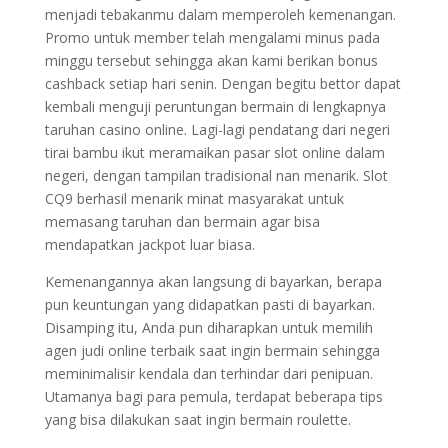
menjadi tebakanmu dalam memperoleh kemenangan.
Promo untuk member telah mengalami minus pada
minggu tersebut sehingga akan kami berikan bonus
cashback setiap hari senin. Dengan begitu bettor dapat
kembali menguji peruntungan bermain di lengkapnya
taruhan casino online. Lagi-lagi pendatang dari negeri
tirai bambu ikut meramaikan pasar slot online dalam
negeri, dengan tampilan tradisional nan menarik. Slot
CQ9 berhasil menarik minat masyarakat untuk
memasang taruhan dan bermain agar bisa
mendapatkan jackpot luar biasa.
Kemenangannya akan langsung di bayarkan, berapa
pun keuntungan yang didapatkan pasti di bayarkan.
Disamping itu, Anda pun diharapkan untuk memilih
agen judi online terbaik saat ingin bermain sehingga
meminimalisir kendala dan terhindar dari penipuan.
Utamanya bagi para pemula, terdapat beberapa tips
yang bisa dilakukan saat ingin bermain roulette.