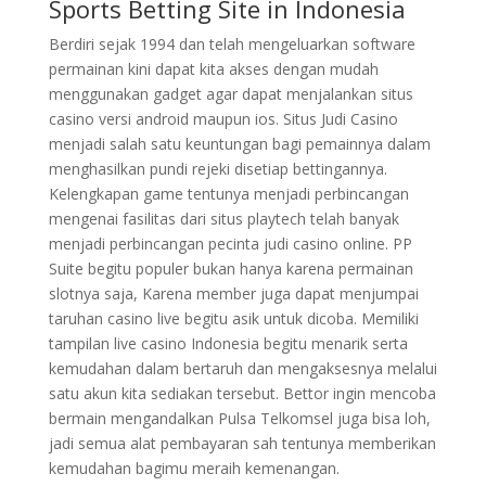
Sports Betting Site in Indonesia
Berdiri sejak 1994 dan telah mengeluarkan software
permainan kini dapat kita akses dengan mudah
menggunakan gadget agar dapat menjalankan situs
casino versi android maupun ios. Situs Judi Casino
menjadi salah satu keuntungan bagi pemainnya dalam
menghasilkan pundi rejeki disetiap bettingannya.
Kelengkapan game tentunya menjadi perbincangan
mengenai fasilitas dari situs playtech telah banyak
menjadi perbincangan pecinta judi casino online. PP
Suite begitu populer bukan hanya karena permainan
slotnya saja, Karena member juga dapat menjumpai
taruhan casino live begitu asik untuk dicoba. Memiliki
tampilan live casino Indonesia begitu menarik serta
kemudahan dalam bertaruh dan mengaksesnya melalui
satu akun kita sediakan tersebut. Bettor ingin mencoba
bermain mengandalkan Pulsa Telkomsel juga bisa loh,
jadi semua alat pembayaran sah tentunya memberikan
kemudahan bagimu meraih kemenangan.