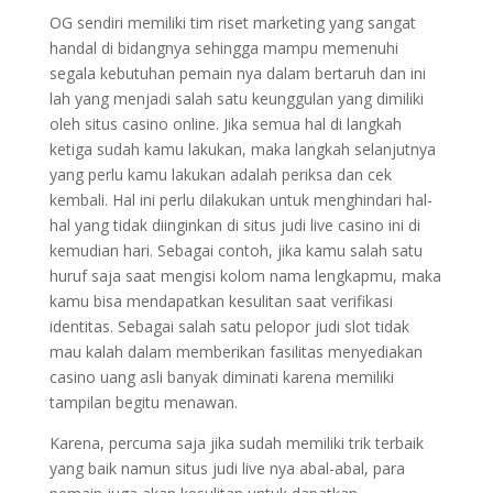
OG sendiri memiliki tim riset marketing yang sangat
handal di bidangnya sehingga mampu memenuhi
segala kebutuhan pemain nya dalam bertaruh dan ini
lah yang menjadi salah satu keunggulan yang dimiliki
oleh situs casino online. Jika semua hal di langkah
ketiga sudah kamu lakukan, maka langkah selanjutnya
yang perlu kamu lakukan adalah periksa dan cek
kembali. Hal ini perlu dilakukan untuk menghindari hal-
hal yang tidak diinginkan di situs judi live casino ini di
kemudian hari. Sebagai contoh, jika kamu salah satu
huruf saja saat mengisi kolom nama lengkapmu, maka
kamu bisa mendapatkan kesulitan saat verifikasi
identitas. Sebagai salah satu pelopor judi slot tidak
mau kalah dalam memberikan fasilitas menyediakan
casino uang asli banyak diminati karena memiliki
tampilan begitu menawan.
Karena, percuma saja jika sudah memiliki trik terbaik
yang baik namun situs judi live nya abal-abal, para