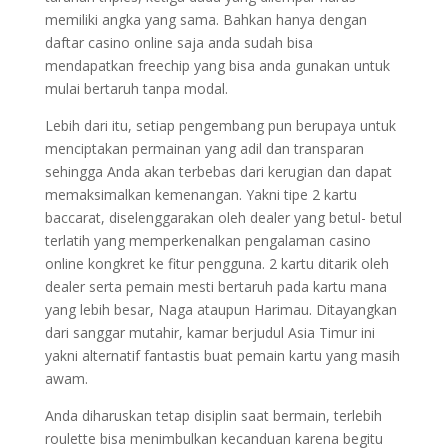
memiliki angka yang sama. Bahkan hanya dengan
daftar casino online saja anda sudah bisa
mendapatkan freechip yang bisa anda gunakan untuk
mulai bertaruh tanpa modal.
Lebih dari itu, setiap pengembang pun berupaya untuk
menciptakan permainan yang adil dan transparan
sehingga Anda akan terbebas dari kerugian dan dapat
memaksimalkan kemenangan. Yakni tipe 2 kartu
baccarat, diselenggarakan oleh dealer yang betul- betul
terlatih yang memperkenalkan pengalaman casino
online kongkret ke fitur pengguna. 2 kartu ditarik oleh
dealer serta pemain mesti bertaruh pada kartu mana
yang lebih besar, Naga ataupun Harimau. Ditayangkan
dari sanggar mutahir, kamar berjudul Asia Timur ini
yakni alternatif fantastis buat pemain kartu yang masih
awam.
Anda diharuskan tetap disiplin saat bermain, terlebih
roulette bisa menimbulkan kecanduan karena begitu