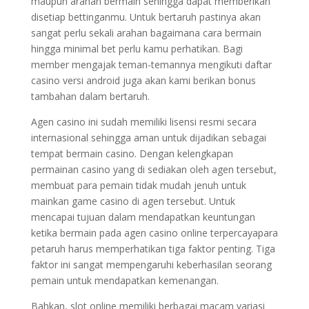
maupun arahan bermain sehingga dapat memberikan
disetiap bettinganmu. Untuk bertaruh pastinya akan
sangat perlu sekali arahan bagaimana cara bermain
hingga minimal bet perlu kamu perhatikan. Bagi
member mengajak teman-temannya mengikuti daftar
casino versi android juga akan kami berikan bonus
tambahan dalam bertaruh.
Agen casino ini sudah memiliki lisensi resmi secara
internasional sehingga aman untuk dijadikan sebagai
tempat bermain casino. Dengan kelengkapan
permainan casino yang di sediakan oleh agen tersebut,
membuat para pemain tidak mudah jenuh untuk
mainkan game casino di agen tersebut. Untuk
mencapai tujuan dalam mendapatkan keuntungan
ketika bermain pada agen casino online terpercayapara
petaruh harus memperhatikan tiga faktor penting. Tiga
faktor ini sangat mempengaruhi keberhasilan seorang
pemain untuk mendapatkan kemenangan.
Bahkan, slot online memiliki berbagai macam variasi