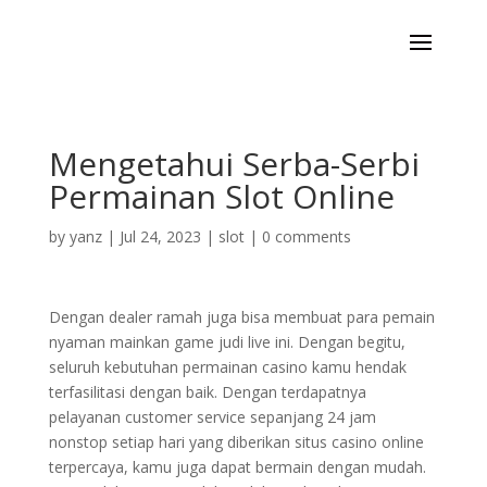
Mengetahui Serba-Serbi
Permainan Slot Online
by
yanz
|
Jul 24, 2023
|
slot
|
0 comments
Dengan dealer ramah juga bisa membuat para pemain
nyaman mainkan game judi live ini. Dengan begitu,
seluruh kebutuhan permainan casino kamu hendak
terfasilitasi dengan baik. Dengan terdapatnya
pelayanan customer service sepanjang 24 jam
nonstop setiap hari yang diberikan situs casino online
terpercaya, kamu juga dapat bermain dengan mudah.