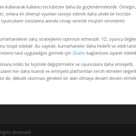
nı kullanarak kullanıcı tecrübesini daha da güçlendirmektedir. Örneğin
er, onlara en elverişli oyunları tavsiye ederek daha zevkli bir tecrübe
ı, oyuncuların sorularına anında cevap vererek müşteri servislerini
marhanelerin satış stratejilerini optimize etmesidir. YZ, oyuncu bilgiler
unu tespit edebilir. Bu sayede, kumarhaneler daha hedefli ve etkili tanı
ntemi nasıl uyguladığını görmek için
Zbahis
bağlantısını ziyaret edebili
yonunu köklü bir biçimde değiştirmekte ve oyunculara daha emniyetli,
ların her daha lisanslı ve emniyetli platformları tercih etmeleri değerli
rse de, dikkatli olunması gereken bir alan olmaya devam devam etmek
Rights Reserved.