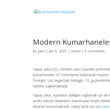
Modern Kumarhaneler
by
yanz
|
Jan 9, 2025
|
casino
|
0 comments
Yapay zeka (YZ), modern şans oyunları yerlerinde
kumarhaneler YZ sistemlerini kullanarak müşteri yaş
Örneğin, Las Vegas’taki Bellagio, YZ güçlendirilmiş
teklifler sağlamaktadır.
Yapay zeka, oyunların adilliğini sağlamak için de k
analiz ederek dolandırıcı davranışları tespit ede
itibarları korunmaktadır. Daha fazla veri için
New 