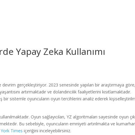
G
de Yapay Zeka Kullanımı
 devrim gerçekleştiriyor. 2023 senesinde yapılan bir araştırmaya göre
antısını artırmaktadır ve dolandırıcılık faaliyetlerini kısıtlamaktadır.
 bir sistemle oyuncuların oyun tercihlerini analiz ederek kişiselleştiril
ullanılmaktadır. Oyun sağlayıcıları, YZ algoritmaları sayesinde oyun çıkt
bilmektedir. Bu sebebiyle, oyuncuların emniyeti artırılmakta ve kumarha
York Times
içeriğini inceleyebilirsiniz.