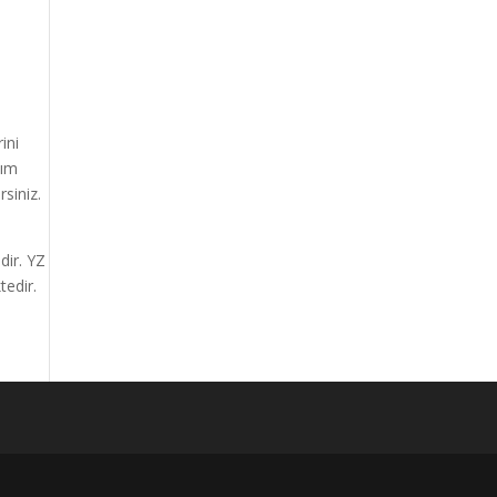
,
ini
tım
rsiniz.
dir. YZ
tedir.