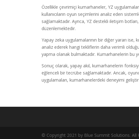
Özellikle çevrimiçi kumarhaneler, YZ uygulamaları
kullanıcıların oyun seçimlerini analiz eden sisteml
sağlamaktadır. Ayrıca, YZ destekli iletişim botlar
düzenlemektedir.
Yapay zeka uygulamalarının bir diğer yararı ise, ku
analiz ederek hangi tekliflerin daha verimli olduğ
yapma olanak bulmaktadır. Kumarhanelerin bu yö
Sonuç olarak, yapay akıl, kumarhanelerin fonksi
eğlenceli bir tecrübe sağlamaktadır. Ancak, oyuncu
uygulamaları, kumarhanelerdeki deneyimi gelişti
© Copyright 2021 by Blue Summit Solutions. All 