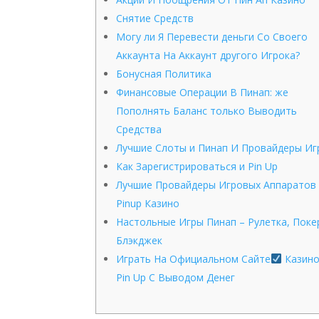
Снятие Средств
Могу ли Я Перевести деньги Со Своего
Аккаунта На Аккаунт другого Игрока?
Бонусная Политика
Финансовые Операции В Пинап: же
Пополнять Баланс только Выводить
Средства
Лучшие Слоты и Пинап И Провайдеры Иг
Как Зарегистрироваться и Pin Up
Лучшие Провайдеры Игровых Аппаратов
Pinup Казино
Настольные Игры Пинап – Рулетка, Поке
Блэкджек
Играть На Официальном Сайте
Казин
Pin Up С Выводом Денег