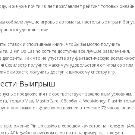
оду, и же уже почти 10 лет возглавляет рейтинг топовых онлайн
 мы собрали лучшие игровые автоматы, настольные игры и бону
приносил удовольствие.
нты ставок и спортивные книги, чтобы вы могло получить
та. В Pin Up Casino хотите доступны все лучшие развлечения,
 депозиты. Так что не упустите эту фантастическую возможнос
дня! Севилестр получите максимум удовольствия от игры со этим
кже сможете получить доступ к широкому спектру игр.
вести Выигрыш
бонусные предложения не соответствуют заявленным условиям.
а, только Visa, MasterCard, Сбербанк, WebMoney, Piastrix толь
ус и выигрыши от фриспинов важнее в течение 72 часов, иначе
 приложение Pin Up casino в хорошем качестве на телефон (And
узить APK файл на русском слов на пк например на телефон