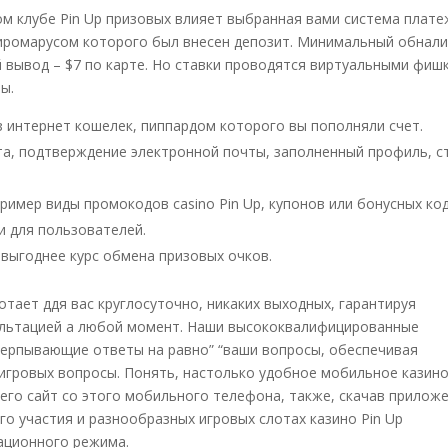
м клубе Pin Up призовых влияет выбранная вами система плате
киромарусом которого был внесен депозит. Минимальный обнал
й вывод – $7 по карте. Но ставки проводятся виртуальными фиш
ы.
з интернет кошелек, пиппардом которого вы пополняли счет.
та, подтверждение электронной почты, заполненный профиль, с
ример виды промокодов casino Pin Up, купонов или бонусных ко
 для пользователей.
выгоднее курс обмена призовых очков.
тает ддя вас круглосуточно, никаких выходных, гарантируя
ультацией а любой момент. Наши высококвалифицированные
черпывающие ответы на равно” “ваши вопросы, обеспечивая
игровых вопросы. Понять, настолько удобное мобильное казино
 его сайт со этого мобильного телефона, также, скачав прилож
о участия и разнообразных игровых слотах казино Pin Up
ационного режима.