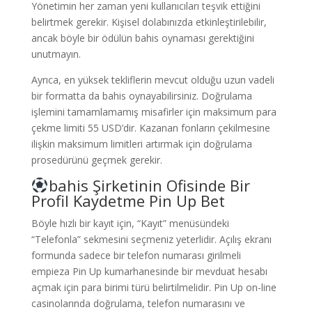
Yönetimin her zaman yeni kullanıcıları teşvik ettiğini
belirtmek gerekir. Kişisel dolabınızda etkinleştirilebilir,
ancak böyle bir ödülün bahis oynaması gerektiğini
unutmayın.
Ayrıca, en yüksek tekliflerin mevcut olduğu uzun vadeli
bir formatta da bahis oynayabilirsiniz. Doğrulama
işlemini tamamlamamış misafirler için maksimum para
çekme limiti 55 USD’dir. Kazanan fonların çekilmesine
ilişkin maksimum limitleri artırmak için doğrulama
prosedürünü geçmek gerekir.
bahis Şirketinin Ofisinde Bir
Profil Kaydetme Pin Up Bet
Böyle hızlı bir kayıt için, “Kayıt” menüsündeki
“Telefonla” sekmesini seçmeniz yeterlidir. Açılış ekranı
formunda sadece bir telefon numarası girilmeli
empieza Pin Up kumarhanesinde bir mevduat hesabı
açmak için para birimi türü belirtilmelidir. Pin Up on-line
casinolarında doğrulama, telefon numarasını ve