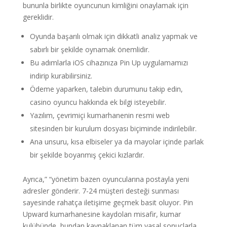
bununla birlikte oyuncunun kimliğini onaylamak için
gereklidir.
Oyunda başarılı olmak için dikkatli analiz yapmak ve
sabırlı bir şekilde oynamak önemlidir.
Bu adımlarla iOS cihazınıza Pin Up uygulamamızı
indirip kurabilirsiniz.
Ödeme yaparken, talebin durumunu takip edin,
casino oyuncu hakkında ek bilgi isteyebilir.
Yazılım, çevrimiçi kumarhanenin resmi web
sitesinden bir kurulum dosyası biçiminde indirilebilir.
Ana unsuru, kısa elbiseler ya da mayolar içinde parlak
bir şekilde boyanmış çekici kızlardır.
Ayrıca,” “yönetim bazen oyuncularına postayla yeni
adresler gönderir. 7-24 müşteri desteği sunması
sayesinde rahatça iletişime geçmek basit oluyor. Pin
Upward kumarhanesine kaydolan misafir, kumar
kulübünde, bundan kaynaklanan tüm yasal sonuçlarla