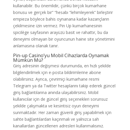
kullanabilir. Bu önemlidir, çünkü birçok kumarhane
bonusu ve gerçek bir” “hesabı “lehimleyerek” birleştirir
empieza böylece bahis oynanana kadar kazançların
çekilmesine izin vermez. Pin Up kumarhanesinin
spicilège sayfasının arayüzü basit ve rahattır, bu da
deneyimi olmayan bir oyuncunun haine site yönetimini
anlamasına olanak tanır.
Pin-up Casino’yu Mobil Cihazlarda Oynamak
Mümkün Mü?
Giriş adresinin değişmesi durumunda, en hızlı şekilde
bilgilendirilmek için e-posta bildirimlerine abone
olabilirsiniz. Ayrıca, çevrimiçi kumarhane resmi
Telegram ya da Twitter hesaplarını takip ederek güncel
giriş bağlantılarına anında ulaşabilirsiniz. Mobil
kullanıcılar için de güncel giriş seçenekleri sorunsuz
şekilde çalışmakta ve kesintisiz oyun deneyimi
sunmaktadır. Her zaman güvenli giriş yapabilmek için
sahte bağlantılardan kaçınmalı ve yalnızca sah
kanallardan güncellenen adresleri kullanmalısınız.