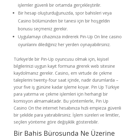
işlemler güvenli bir ortamda gerçekleştirilir.
Bir hesap oluşturduğunuzda, spor bahisleri veya
Casino bölümünden bir tanesi için bir hoşgeldin
bonusu seçmeniz gerekir.
Uygulamayı cihazınıza indirerek Pin-Up On line casino
oyunlarını dilediğiniz her yerden oynayabilirsiniz.
Türkiye’de bir Pin-Up oyuncusu olmak için, kişisel
bilgilerinizi uygun kayıt formuna girerek web sitesine
kaydolmanız gerekir. Casino, em virtude de çekme
taleplerini twenty-four saat içinde, nadir durumlarda –
your five iş gününe kadar işleme koyar. Pin Up Türkiye
para yatırma ve çekme işlemleri için herhangi bir
komisyon almamaktadır. Bu yöntemlerle, Pin Up
Casino On the internet hesabınıza hızlı empieza güvenli
bir şekilde para yatırabilirsiniz. İşlem süreleri ve limitler,
seçilen yönteme göre değişiklik gösterebilir.
Bir Bahis Bürosunda Ne Üzerine