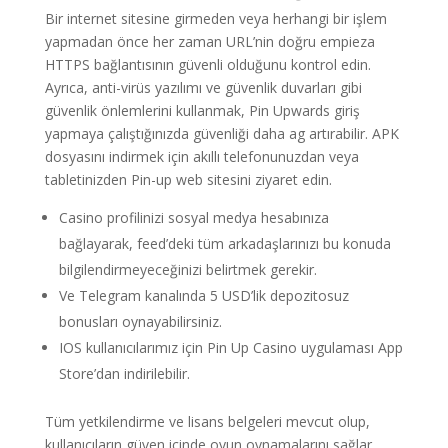
Bir internet sitesine girmeden veya herhangi bir işlem
yapmadan önce her zaman URL’nin doğru empieza
HTTPS bağlantısının güvenli olduğunu kontrol edin.
Ayrıca, anti-virüs yazılımı ve güvenlik duvarları gibi
güvenlik önlemlerini kullanmak, Pin Upwards giriş
yapmaya çalıştığınızda güvenliği daha ag artırabilir. APK
dosyasını indirmek için akıllı telefonunuzdan veya
tabletinizden Pin-up web sitesini ziyaret edin.
Casino profilinizi sosyal medya hesabınıza
bağlayarak, feed’deki tüm arkadaşlarınızı bu konuda
bilgilendirmeyeceğinizi belirtmek gerekir.
Ve Telegram kanalında 5 USD’lik depozitosuz
bonusları oynayabilirsiniz.
IOS kullanıcılarımız için Pin Up Casino uygulaması App
Store’dan indirilebilir.
Tüm yetkilendirme ve lisans belgeleri mevcut olup,
kullanıcıların güven içinde oyun oynamalarını sağlar.