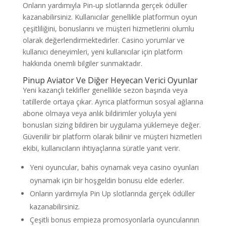
Onların yardımıyla Pin-up slotlarında gerçek ödüller
kazanabilirsiniz. Kullanıcılar genellikle platformun oyun
çeşitliliğini, bonuslarını ve müşteri hizmetlerini olumlu
olarak değerlendirmektedirler. Casino yorumlar ve
kullanıcı deneyimleri, yeni kullanıcılar için platform
hakkında önemli bilgiler sunmaktadır.
Pinup Aviator Ve Diğer Heyecan Verici Oyunlar
Yeni kazançlı teklifler genellikle sezon başında veya
tatillerde ortaya çıkar. Ayrıca platformun sosyal ağlarına
abone olmaya veya anlık bildirimler yoluyla yeni
bonusları sizing bildiren bir uygulama yüklemeye değer.
Güvenilir bir platform olarak bilinir ve müşteri hizmetleri
ekibi, kullanıcıların ihtiyaçlarına süratle yanıt verir.
Yeni oyuncular, bahis oynamak veya casino oyunları
oynamak için bir hoşgeldin bonusu elde ederler.
Onların yardımıyla Pin Up slotlarında gerçek ödüller
kazanabilirsiniz.
Çeşitli bonus empieza promosyonlarla oyuncularının