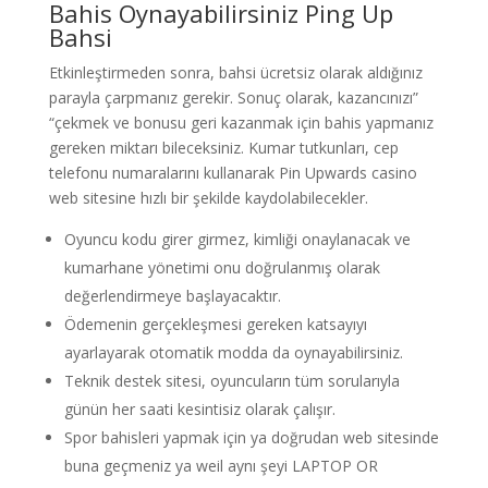
Bahis Oynayabilirsiniz Ping Up
Bahsi
Etkinleştirmeden sonra, bahsi ücretsiz olarak aldığınız
parayla çarpmanız gerekir. Sonuç olarak, kazancınızı”
“çekmek ve bonusu geri kazanmak için bahis yapmanız
gereken miktarı bileceksiniz. Kumar tutkunları, cep
telefonu numaralarını kullanarak Pin Upwards casino
web sitesine hızlı bir şekilde kaydolabilecekler.
Oyuncu kodu girer girmez, kimliği onaylanacak ve
kumarhane yönetimi onu doğrulanmış olarak
değerlendirmeye başlayacaktır.
Ödemenin gerçekleşmesi gereken katsayıyı
ayarlayarak otomatik modda da oynayabilirsiniz.
Teknik destek sitesi, oyuncuların tüm sorularıyla
günün her saati kesintisiz olarak çalışır.
Spor bahisleri yapmak için ya doğrudan web sitesinde
buna geçmeniz ya weil aynı şeyi LAPTOP OR