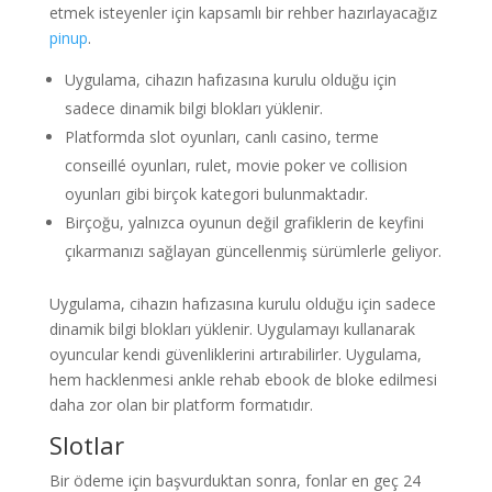
etmek isteyenler için kapsamlı bir rehber hazırlayacağız
pinup
.
Uygulama, cihazın hafızasına kurulu olduğu için
sadece dinamik bilgi blokları yüklenir.
Platformda slot oyunları, canlı casino, terme
conseillé oyunları, rulet, movie poker ve collision
oyunları gibi birçok kategori bulunmaktadır.
Birçoğu, yalnızca oyunun değil grafiklerin de keyfini
çıkarmanızı sağlayan güncellenmiş sürümlerle geliyor.
Uygulama, cihazın hafızasına kurulu olduğu için sadece
dinamik bilgi blokları yüklenir. Uygulamayı kullanarak
oyuncular kendi güvenliklerini artırabilirler. Uygulama,
hem hacklenmesi ankle rehab ebook de bloke edilmesi
daha zor olan bir platform formatıdır.
Slotlar
Bir ödeme için başvurduktan sonra, fonlar en geç 24