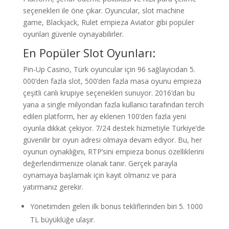
seçenekleri ile öne çıkar. Oyuncular, slot machine
game, Blackjack, Rulet empieza Aviator gibi popüler
oyunları güvenle oynayabilirler.
En Popüler Slot Oyunları:
Pin-Up Casino, Türk oyuncular için 96 sağlayıcıdan 5.
000’den fazla slot, 500’den fazla masa oyunu empieza
çeşitli canlı krupiye seçenekleri sunuyor. 2016’dan bu
yana a single milyondan fazla kullanıcı tarafından tercih
edilen platform, her ay eklenen 100’den fazla yeni
oyunla dikkat çekiyor. 7/24 destek hizmetiyle Türkiye’de
güvenilir bir oyun adresi olmaya devam ediyor. Bu, her
oyunun oynaklığını, RTP’sini empieza bonus özelliklerini
değerlendirmenize olanak tanır. Gerçek parayla
oynamaya başlamak için kayıt olmanız ve para
yatırmanız gerekir.
Yönetimden gelen ilk bonus tekliflerinden biri 5. 1000
TL büyüklüğe ulaşır.