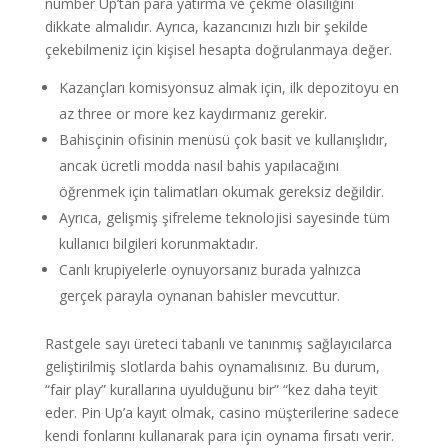
number Up’tan para yatırma ve çekme olasılığını
dikkate almalıdır. Ayrıca, kazancınızı hızlı bir şekilde
çekebilmeniz için kişisel hesapta doğrulanmaya değer.
Kazançları komisyonsuz almak için, ilk depozitoyu en
az three or more kez kaydırmanız gerekir.
Bahisçinin ofisinin menüsü çok basit ve kullanışlıdır,
ancak ücretli modda nasıl bahis yapılacağını
öğrenmek için talimatları okumak gereksiz değildir.
Ayrıca, gelişmiş şifreleme teknolojisi sayesinde tüm
kullanıcı bilgileri korunmaktadır.
Canlı krupiyelerle oynuyorsanız burada yalnızca
gerçek parayla oynanan bahisler mevcuttur.
Rastgele sayı üreteci tabanlı ve tanınmış sağlayıcılarca
geliştirilmiş slotlarda bahis oynamalısınız. Bu durum,
“fair play” kurallarına uyulduğunu bir” “kez daha teyit
eder. Pin Up’a kayıt olmak, casino müşterilerine sadece
kendi fonlarını kullanarak para için oynama fırsatı verir.