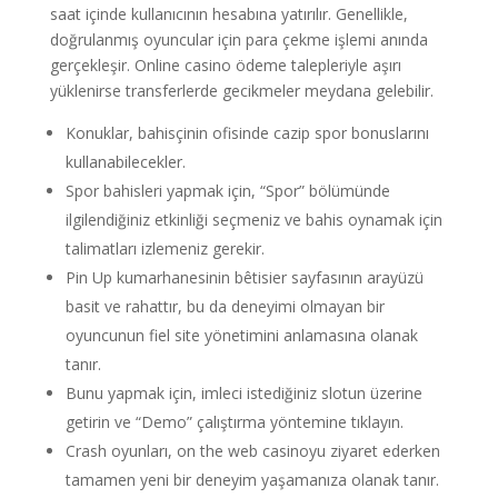
saat içinde kullanıcının hesabına yatırılır. Genellikle,
doğrulanmış oyuncular için para çekme işlemi anında
gerçekleşir. Online casino ödeme talepleriyle aşırı
yüklenirse transferlerde gecikmeler meydana gelebilir.
Konuklar, bahisçinin ofisinde cazip spor bonuslarını
kullanabilecekler.
Spor bahisleri yapmak için, “Spor” bölümünde
ilgilendiğiniz etkinliği seçmeniz ve bahis oynamak için
talimatları izlemeniz gerekir.
Pin Up kumarhanesinin bêtisier sayfasının arayüzü
basit ve rahattır, bu da deneyimi olmayan bir
oyuncunun fiel site yönetimini anlamasına olanak
tanır.
Bunu yapmak için, imleci istediğiniz slotun üzerine
getirin ve “Demo” çalıştırma yöntemine tıklayın.
Crash oyunları, on the web casinoyu ziyaret ederken
tamamen yeni bir deneyim yaşamanıza olanak tanır.