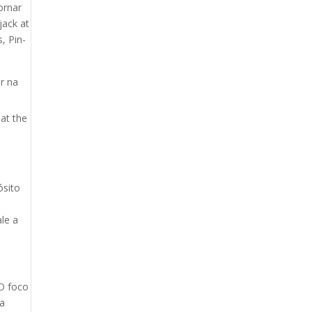
ornar
jack at
, Pin-
r na
at the
ósito
le a
 O foco
ta