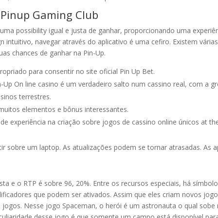
 Pinup Gaming Club
uma possibility igual e justa de ganhar, proporcionando uma experiê
 intuitivo, navegar através do aplicativo é uma cefiro. Existem vária
suas chances de ganhar na Pin-Up.
opriado para consentir no site oficial Pin Up Bet.
n-Up On line casino é um verdadeiro salto num cassino real, com a gr
sinos terrestres.
muitos elementos e bônus interessantes.
e experiência na criação sobre jogos de cassino online únicos at th
tir sobre um laptop. As atualizações podem se tornar atrasadas. As 
ta e o RTP é sobre 96, 20%. Entre os recursos especiais, há símbol
odificadores que podem ser ativados. Assim que eles criam novos jog
de jogos. Nesse jogo Spaceman, o herói é um astronauta o qual sobe
eculiaridade desse jogo é que somente um campo está disponível par