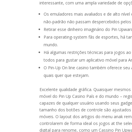
interessante, com uma ampla variedade de op
Os emuladores mais avaliados e de alto nível
não-padrão não passam despercebidos pelos 
Retirar esse dinheiro imaginário do Pin Upwar
Para operating-system fãs de esportes, há t
mundo.
Há algumas restrições técnicas para jogos ao 
todos para gustar um aplicativo móvel para An
O Pin-Up On line casino também oferece seu 
quais quer que estejam.
Excelente qualidade gráfica. Quaisquer mesmos 
móvel do Pin Up Casino País e do mundo – registr
capazes de qualquer usuário usando seus gadge
tamanho dos botões de controle são ajustados de
móveis. O layout dos artigos do menu anak rem
controlarem de forma ideal os jogos at the sel
digital para renome, como um Cassino Pin Upwar