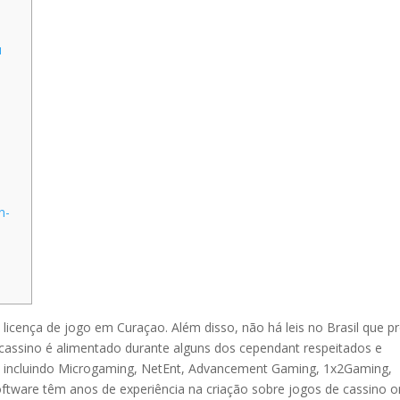
u
n-
a licença de jogo em Curaçao. Além disso, não há leis no Brasil que 
cassino é alimentado durante alguns dos cependant respeitados e
a, incluindo Microgaming, NetEnt, Advancement Gaming, 1x2Gaming,
oftware têm anos de experiência na criação sobre jogos de cassino o