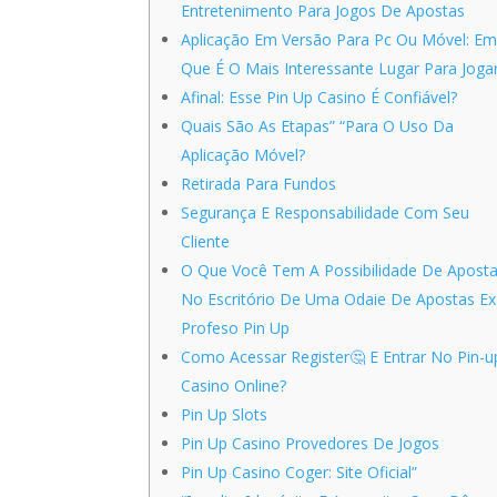
Entretenimento Para Jogos De Apostas
Aplicação Em Versão Para Pc Ou Móvel: E
Que É O Mais Interessante Lugar Para Joga
Afinal: Esse Pin Up Casino É Confiável?
Quais São As Etapas” “Para O Uso Da
Aplicação Móvel?
Retirada Para Fundos
Segurança E Responsabilidade Com Seu
Cliente
O Que Você Tem A Possibilidade De Aposta
No Escritório De Uma Odaie De Apostas Ex
Profeso Pin Up
Como Acessar Register🤔 E Entrar No Pin-u
Casino Online?
Pin Up Slots
Pin Up Casino Provedores De Jogos
Pin Up Casino Coger: Site Oficial”