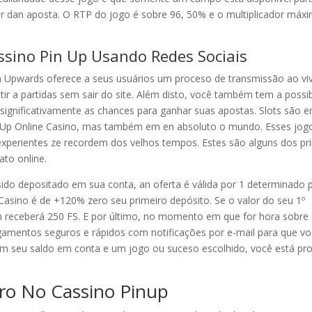
or dan aposta. O RTP do jogo é sobre 96, 50% e o multiplicador má
ssino Pin Up Usando Redes Sociais
in Upwards oferece a seus usuários um proceso de transmissão ao vi
tir a partidas sem sair do site. Além disto, você também tem a possib
significativamente as chances para ganhar suas apostas. Slots são e
n Up Online Casino, mas também em en absoluto o mundo. Esses jog
experientes ze recordem dos velhos tempos. Estes são alguns dos pr
to online.
sido depositado em sua conta, an oferta é válida por 1 determinado 
asino é de +120% zero seu primeiro depósito. Se o valor do seu 1º
m receberá 250 FS. E por último, no momento em que for hora sobre
gamentos seguros e rápidos com notificações por e-mail para que v
 seu saldo em conta e um jogo ou suceso escolhido, você está pr
tro No Cassino Pinup