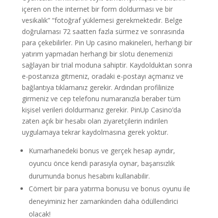
içeren on the internet bir form doldurması ve bir
vesikalık” “fotoğraf yüklemesi gerekmektedir. Belge
doğrulaması 72 saatten fazla sürmez ve sonrasında
para çekebilirler. Pin Up casino makineleri, herhangi bir
yatırım yapmadan herhangi bir slotu denemenizi
sağlayan bir trial moduna sahiptir. Kaydolduktan sonra
e-postanıza gitmeniz, oradaki e-postayı açmanız ve
bağlantıya tıklamanız gerekir. Ardından profilinize
girmeniz ve cep telefonu numaranızla beraber tüm
kişisel verileri doldurmanız gerekir. PinUp Casino’da
zaten açık bir hesabı olan ziyaretçilerin indirilen
uygulamaya tekrar kaydolmasına gerek yoktur.
Kumarhanedeki bonus ve gerçek hesap ayrıdır,
oyuncu önce kendi parasıyla oynar, başarısızlık
durumunda bonus hesabını kullanabilir.
Cömert bir para yatırma bonusu ve bonus oyunu ile
deneyiminiz her zamankinden daha ödüllendirici
olacak!