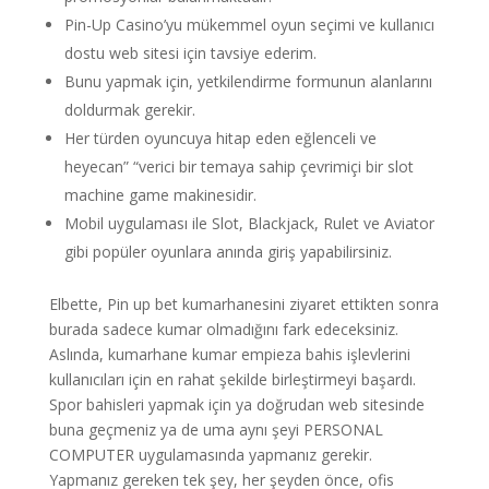
Pin-Up Casino’yu mükemmel oyun seçimi ve kullanıcı
dostu web sitesi için tavsiye ederim.
Bunu yapmak için, yetkilendirme formunun alanlarını
doldurmak gerekir.
Her türden oyuncuya hitap eden eğlenceli ve
heyecan” “verici bir temaya sahip çevrimiçi bir slot
machine game makinesidir.
Mobil uygulaması ile Slot, Blackjack, Rulet ve Aviator
gibi popüler oyunlara anında giriş yapabilirsiniz.
Elbette, Pin up bet kumarhanesini ziyaret ettikten sonra
burada sadece kumar olmadığını fark edeceksiniz.
Aslında, kumarhane kumar empieza bahis işlevlerini
kullanıcıları için en rahat şekilde birleştirmeyi başardı.
Spor bahisleri yapmak için ya doğrudan web sitesinde
buna geçmeniz ya de uma aynı şeyi PERSONAL
COMPUTER uygulamasında yapmanız gerekir.
Yapmanız gereken tek şey, her şeyden önce, ofis