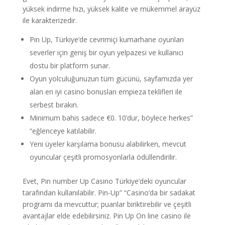
yüksek indirme hızı, yüksek kalite ve mükemmel arayüz
ile karakterizedir.
Pin Up, Türkiye’de cevrimiçi kumarhane oyunları
severler için geniş bir oyun yelpazesi ve kullanıcı
dostu bir platform sunar.
Oyun yolculuğunuzun tüm gücünü, sayfamızda yer
alan en iyi casino bonusları empieza teklifleri ile
serbest bırakın.
Minimum bahis sadece €0. 10’dur, böylece herkes”
“eğlenceye katılabilir.
Yeni üyeler karşılama bonusu alabilirken, mevcut
oyuncular çeşitli promosyonlarla ödüllendirilir.
Evet, Pin number Up Casino Türkiye’deki oyuncular
tarafından kullanılabilir. Pin-Up” “Casino’da bir sadakat
programı da mevcuttur; puanlar biriktirebilir ve çeşitli
avantajlar elde edebilirsiniz. Pin Up On line casino ile