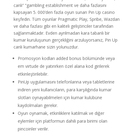
canlı” “gambling establishment ve daha fazlasını
kapsayan 5. 000’den fazla oyun sunan Pın Up casino
keşfedin. Tüm oyunlar Pragmatic Play, Spribe, Wazdan
ve daha fazlası gibi en kaliteli geliştiriciler tarafından
sağlanmaktadır. Evden ayrılmadan kara tabanlı bir
kumar kuruluşunun gerçekliğini arzuluyorsanız, Pin Up
canlı kumarhane sizin yolunuzdur.
Promosyon kodları added bonus bölümünde veya
em virtude de yatırırken özel alana kod girilerek
etkinleştirilebilir.
PinUp uygulamasını telefonlarına veya tabletlerine
indiren yeni kullanıcıların, para karşılığında kumar
slotları oynayabilmeleri için kumar kulübüne
kaydolmaları gerekir.
Oyun oynamak, etkinliklere katılmak ve diğer
eylemler için platformun dahili para birimi olan
pincoinler verilir.