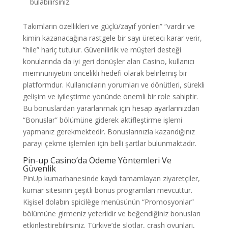
bulabilirsiniz.
Takımların özellikleri ve güçlü/zayıf yönleri” “vardır ve
kimin kazanacağına rastgele bir sayı üreteci karar verir,
“hile” hariç tutulur. Güvenilirlik ve müşteri desteği
konularında da iyi geri dönüşler alan Casino, kullanıcı
memnuniyetini öncelikli hedefi olarak belirlemiş bir
platformdur. Kullanıcıların yorumları ve dönütleri, sürekli
gelişim ve iyileştirme yönünde önemli bir role sahiptir.
Bu bonuslardan yararlanmak için hesap ayarlarınızdan
“Bonuslar” bölümüne giderek aktifleştirme işlemi
yapmanız gerekmektedir. Bonuslarınızla kazandığınız
parayı çekme işlemleri için belli şartlar bulunmaktadır.
Pin-up Casino’da Ödeme Yöntemleri Ve
Güvenlik
PinUp kumarhanesinde kaydı tamamlayan ziyaretçiler,
kumar sitesinin çeşitli bonus programları mevcuttur.
Kişisel dolabın spicilège menüsünün “Promosyonlar”
bölümüne girmeniz yeterlidir ve beğendiğiniz bonusları
etkinleştirebilirsiniz. Türkiye’de slotlar, crash oyunları,