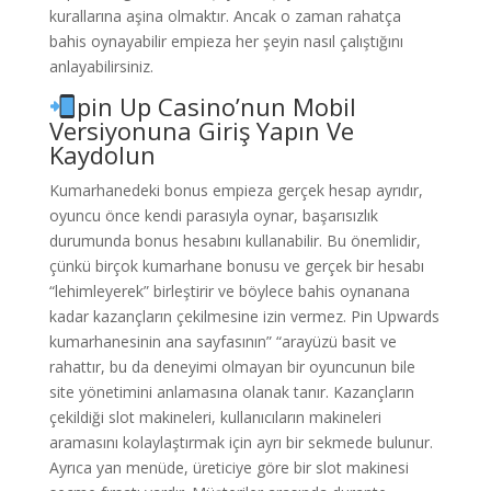
kurallarına aşina olmaktır. Ancak o zaman rahatça
bahis oynayabilir empieza her şeyin nasıl çalıştığını
anlayabilirsiniz.
pin Up Casino’nun Mobil
Versiyonuna Giriş Yapın Ve
Kaydolun
Kumarhanedeki bonus empieza gerçek hesap ayrıdır,
oyuncu önce kendi parasıyla oynar, başarısızlık
durumunda bonus hesabını kullanabilir. Bu önemlidir,
çünkü birçok kumarhane bonusu ve gerçek bir hesabı
“lehimleyerek” birleştirir ve böylece bahis oynanana
kadar kazançların çekilmesine izin vermez. Pin Upwards
kumarhanesinin ana sayfasının” “arayüzü basit ve
rahattır, bu da deneyimi olmayan bir oyuncunun bile
site yönetimini anlamasına olanak tanır. Kazançların
çekildiği slot makineleri, kullanıcıların makineleri
aramasını kolaylaştırmak için ayrı bir sekmede bulunur.
Ayrıca yan menüde, üreticiye göre bir slot makinesi