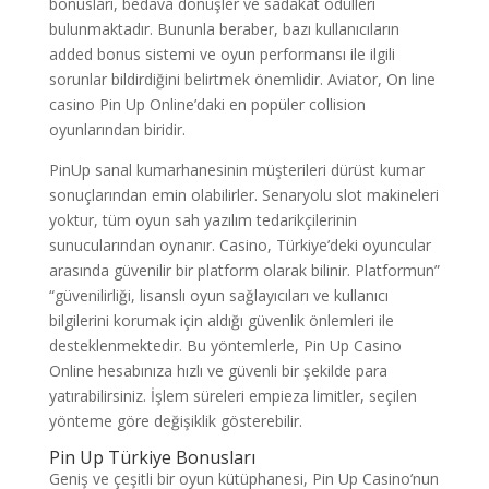
bonusları, bedava dönüşler ve sadakat ödülleri
bulunmaktadır. Bununla beraber, bazı kullanıcıların
added bonus sistemi ve oyun performansı ile ilgili
sorunlar bildirdiğini belirtmek önemlidir. Aviator, On line
casino Pin Up Online’daki en popüler collision
oyunlarından biridir.
PinUp sanal kumarhanesinin müşterileri dürüst kumar
sonuçlarından emin olabilirler. Senaryolu slot makineleri
yoktur, tüm oyun sah yazılım tedarikçilerinin
sunucularından oynanır. Casino, Türkiye’deki oyuncular
arasında güvenilir bir platform olarak bilinir. Platformun”
“güvenilirliği, lisanslı oyun sağlayıcıları ve kullanıcı
bilgilerini korumak için aldığı güvenlik önlemleri ile
desteklenmektedir. Bu yöntemlerle, Pin Up Casino
Online hesabınıza hızlı ve güvenli bir şekilde para
yatırabilirsiniz. İşlem süreleri empieza limitler, seçilen
yönteme göre değişiklik gösterebilir.
Pin Up Türkiye Bonusları
Geniş ve çeşitli bir oyun kütüphanesi, Pin Up Casino’nun