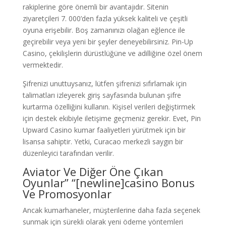
rakiplerine göre önemli bir avantajıdır. Sitenin
ziyaretçileri 7. 000’den fazla yüksek kaliteli ve çeşitli
oyuna erişebilir. Boş zamanınızı olağan eğlence ile
geçirebilir veya yeni bir şeyler deneyebilirsiniz. Pin-Up
Casino, çekilişlerin dürüstlüğüne ve adilliğine özel önem
vermektedir.
Şifrenizi unuttuysanız, lütfen şifrenizi sıfırlamak için
talimatları izleyerek giriş sayfasında bulunan şifre
kurtarma özelliğini kullanın. Kişisel verileri değiştirmek
için destek ekibiyle iletişime geçmeniz gerekir. Evet, Pin
Upward Casino kumar faaliyetleri yürütmek için bir
lisansa sahiptir. Yetki, Curacao merkezli saygın bir
düzenleyici tarafından verilir.
Aviator Ve Diğer Öne Çıkan
Oyunlar” “[newline]casino Bonus
Ve Promosyonlar
Ancak kumarhaneler, müşterilerine daha fazla seçenek
sunmak için sürekli olarak yeni ödeme yöntemleri