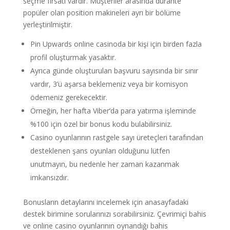
seçme fırsatı vardır. Müşteriler arasında durante
popüler olan position makineleri ayrı bir bölüme
yerleştirilmiştir.
Pin Upwards online casinoda bir kişi için birden fazla
profil oluşturmak yasaktır.
Ayrıca günde oluşturulan başvuru sayısında bir sınır
vardır, 3’ü aşarsa beklemeniz veya bir komisyon
ödemeniz gerekecektir.
Örneğin, her hafta Viber’da para yatırma işleminde
%100 için özel bir bonus kodu bulabilirsiniz.
Casino oyunlarının rastgele sayı üreteçleri tarafından
desteklenen şans oyunları olduğunu lütfen
unutmayın, bu nedenle her zaman kazanmak
imkansızdır.
Bonusların detaylarını incelemek için anasayfadaki
destek birimine sorularınızı sorabilirsiniz. Çevrimiçi bahis
ve online casino oyunlarının oynandığı bahis