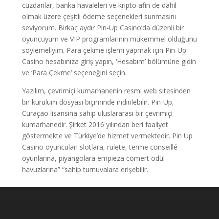
cüzdanlar, banka havaleleri ve kripto afin de dahil
olmak üzere çeşitli ödeme seçenekleri sunmasını
seviyorum. Birkaç aydır Pin-Up Casino’da düzenli bir
oyuncuyum ve VIP programlarının mükemmel olduğunu
söylemeliyim. Para çekme işlemi yapmak için Pin-Up
Casino hesabınıza giriş yapın, ‘Hesabım’ bölümüne gidin
ve ‘Para Çekme’ seçeneğini seçin.
Yazılım, çevrimiçi kumarhanenin resmi web sitesinden
bir kurulum dosyası biçiminde indirilebilir. Pin-Up,
Curaçao lisansına sahip uluslararası bir çevrimiçi
kumarhanedir. Şirket 2016 yılından beri faaliyet
göstermekte ve Türkiye’de hizmet vermektedir. Pin Up
Casino oyuncuları slotlara, rulete, terme conseillé
oyunlarına, piyangolara empieza cömert ödül
havuzlarına” “sahip turnuvalara erişebilir.