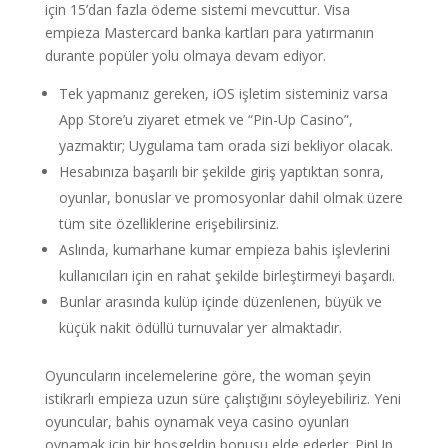
için 15’dan fazla ödeme sistemi mevcuttur. Visa
empieza Mastercard banka kartları para yatırmanın
durante popüler yolu olmaya devam ediyor.
Tek yapmanız gereken, iOS işletim sisteminiz varsa
App Store’u ziyaret etmek ve “Pin-Up Casino”,
yazmaktır; Uygulama tam orada sizi bekliyor olacak.
Hesabınıza başarılı bir şekilde giriş yaptıktan sonra,
oyunlar, bonuslar ve promosyonlar dahil olmak üzere
tüm site özelliklerine erişebilirsiniz.
Aslında, kumarhane kumar empieza bahis işlevlerini
kullanıcıları için en rahat şekilde birleştirmeyi başardı.
Bunlar arasında kulüp içinde düzenlenen, büyük ve
küçük nakit ödüllü turnuvalar yer almaktadır.
Oyuncuların incelemelerine göre, the woman şeyin
istikrarlı empieza uzun süre çalıştığını söyleyebiliriz. Yeni
oyuncular, bahis oynamak veya casino oyunları
oynamak için bir hoşgeldin bonusu elde ederler. PinUp