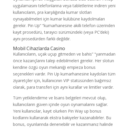
uygulamasını telefonlarına veya tabletlerine indiren yeni
kullanıcıların, pra karşılığında kumar slotları
oynayabilmeleri için kumar kulübüne kaydolmaları
gerekir. Pin Up” “kumarhanesine akıllı telefon üzerinden
kayıt prosedürü, tarayıcı sürümündeki (veya PC’deki)
aynı prosedürden farklı değildir.
Mobil Cihazlarda Casino
Kullanıcıların, uçak uçup gitmeden ve bahis” “yanmadan
önce kazançlarını talep edebilmeleri gerekir. Her slotun
kendine özgü oyun mekaniği empieza bonus
seçenekleri vardır. Pin Up kumarhanesine kaydolan tüm
ziyaretçiler için, kullanıcının VIP statüsünden bağımsız
olarak, para transferi için aynı kurallar ve limitler vardır.
Tüm yetkilendirme ve lisans belgeleri mevcut olup,
kullanıcıların güven içinde oyun oynamalarını sağlar.
Yeni kullanıcılar, kayıt olurken Pin Way up bonus
kodlarını kullanarak ekstra bakiyeler kazanabilirler. Bu
bonus, oyunlarında denenebilir ve kazanmanız halinde