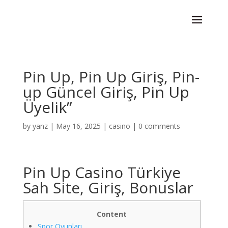
Pin Up, Pin Up Giriş, Pin-
up Güncel Giriş, Pin Up
Üyelik”
by
yanz
|
May 16, 2025
|
casino
|
0 comments
Pin Up Casino Türkiye
Sah Site, Giriş, Bonuslar
Content
Spor Oyunları